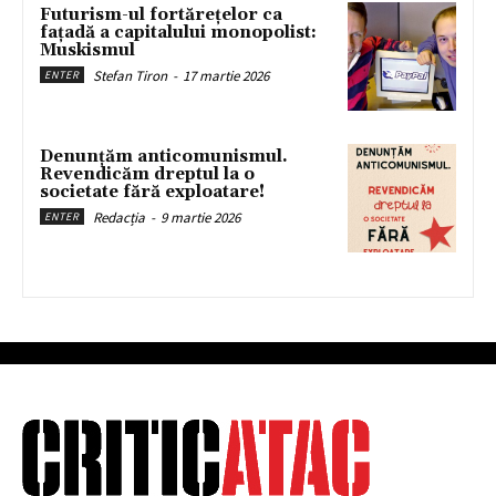
Futurism-ul fortărețelor ca
fațadă a capitalului monopolist:
Muskismul
Stefan Tiron
-
17 martie 2026
ENTER
Denunțăm anticomunismul.
Revendicăm dreptul la o
societate fără exploatare!
Redacția
-
9 martie 2026
ENTER