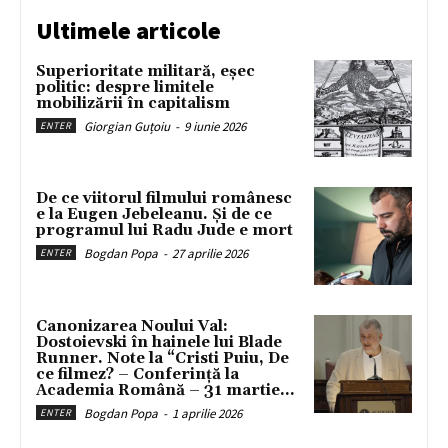
Ultimele articole
Superioritate militară, eșec
politic: despre limitele
mobilizării în capitalism
Giorgian Guțoiu
-
9 iunie 2026
ENTER
De ce viitorul filmului românesc
e la Eugen Jebeleanu. Și de ce
programul lui Radu Jude e mort
Bogdan Popa
-
27 aprilie 2026
ENTER
Canonizarea Noului Val:
Dostoievski în hainele lui Blade
Runner. Note la “Cristi Puiu, De
ce filmez? – Conferință la
Academia Română – 31 martie...
Bogdan Popa
-
1 aprilie 2026
ENTER