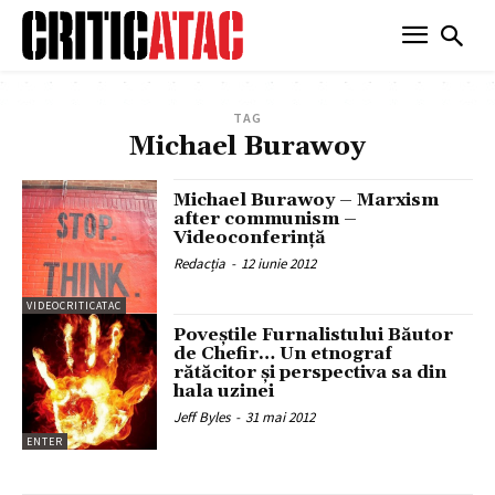
TAG
Michael Burawoy
Michael Burawoy – Marxism
after communism –
Videoconferință
Redacția
-
12 iunie 2012
VIDEOCRITICATAC
Poveştile Furnalistului Băutor
de Chefir… Un etnograf
rătăcitor şi perspectiva sa din
hala uzinei
Jeff Byles
-
31 mai 2012
ENTER