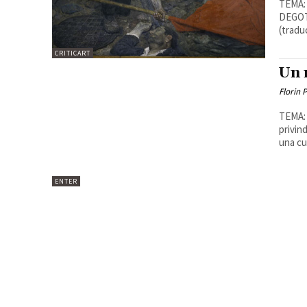
TEMA: 
DEGOT 
(tradu
CRITICART
Un 
Florin 
TEMA: De c
privin
una cu.
ENTER