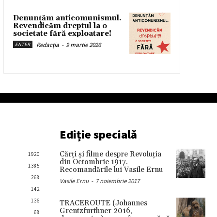
Denunțăm anticomunismul.
Revendicăm dreptul la o
societate fără exploatare!
Redacția
-
9 martie 2026
ENTER
Ediție specială
Cărţi şi filme despre Revoluţia
1920
din Octombrie 1917.
1385
Recomandările lui Vasile Ernu
268
Vasile Ernu
-
7 noiembrie 2017
142
136
TRACEROUTE (Johannes
Grentzfurthner 2016,
68