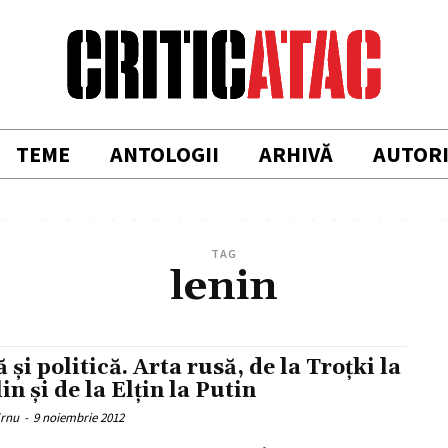
TEME
ANTOLOGII
ARHIVĂ
AUTOR
TAG
lenin
 şi politică. Arta rusă, de la Troțki la
in și de la Elțin la Putin
Ernu
-
9 noiembrie 2012