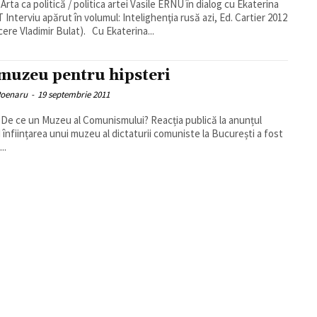
Arta ca politică / politica artei Vasile ERNU în dialog cu Ekaterina
Interviu apărut în volumul: Intelighenţia rusă azi, Ed. Cartier 2012
cere Vladimir Bulat). Cu Ekaterina...
muzeu pentru hipsteri
Poenaru
-
19 septembrie 2011
e un Muzeu al Comunismului? Reacția publică la anunțul
d înființarea unui muzeu al dictaturii comuniste la București a fost
..