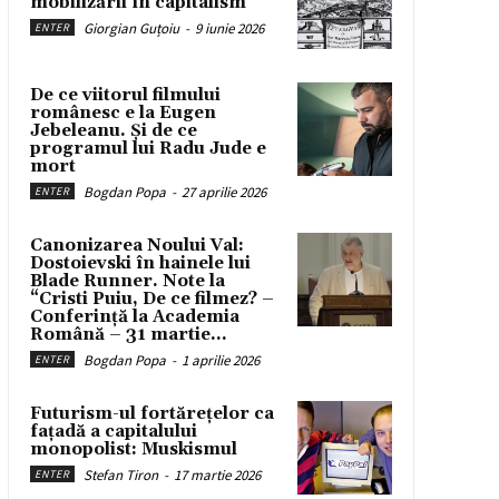
mobilizării în capitalism
Giorgian Guțoiu
-
9 iunie 2026
ENTER
De ce viitorul filmului
românesc e la Eugen
Jebeleanu. Și de ce
programul lui Radu Jude e
mort
Bogdan Popa
-
27 aprilie 2026
ENTER
Canonizarea Noului Val:
Dostoievski în hainele lui
Blade Runner. Note la
“Cristi Puiu, De ce filmez? –
Conferință la Academia
Română – 31 martie...
Bogdan Popa
-
1 aprilie 2026
ENTER
Futurism-ul fortărețelor ca
fațadă a capitalului
monopolist: Muskismul
Stefan Tiron
-
17 martie 2026
ENTER