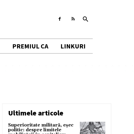
I
PREMIUL CA
LINKURI
Ultimele articole
Superioritate militară, eșec
politic: despre limitele