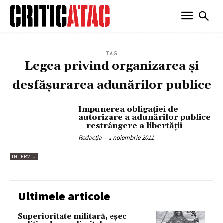
TAG
Legea privind organizarea şi
desfăşurarea adunărilor publice
Impunerea obligaţiei de
autorizare a adunărilor publice
– restrângere a libertăţii
Redacția
-
1 noiembrie 2011
INTERVIU
Ultimele articole
Superioritate militară, eșec