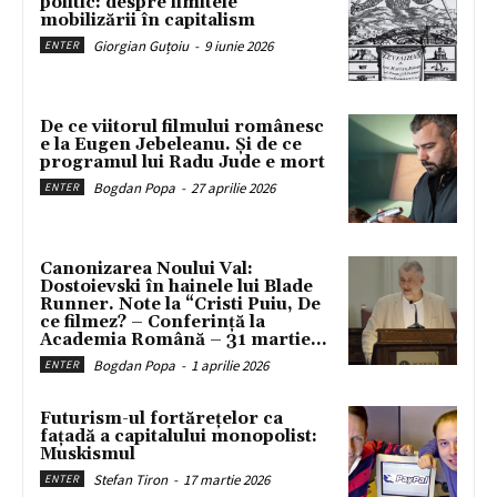
politic: despre limitele
mobilizării în capitalism
Giorgian Guțoiu
-
9 iunie 2026
ENTER
De ce viitorul filmului românesc
e la Eugen Jebeleanu. Și de ce
programul lui Radu Jude e mort
Bogdan Popa
-
27 aprilie 2026
ENTER
Canonizarea Noului Val:
Dostoievski în hainele lui Blade
Runner. Note la “Cristi Puiu, De
ce filmez? – Conferință la
Academia Română – 31 martie...
Bogdan Popa
-
1 aprilie 2026
ENTER
Futurism-ul fortărețelor ca
fațadă a capitalului monopolist:
Muskismul
Stefan Tiron
-
17 martie 2026
ENTER