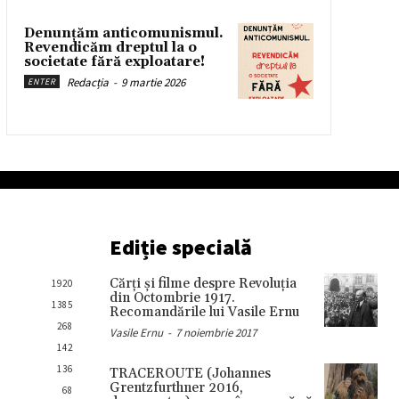
Denunțăm anticomunismul.
Revendicăm dreptul la o
societate fără exploatare!
Redacția
-
9 martie 2026
ENTER
Ediție specială
Cărţi şi filme despre Revoluţia
1920
din Octombrie 1917.
1385
Recomandările lui Vasile Ernu
268
Vasile Ernu
-
7 noiembrie 2017
142
136
TRACEROUTE (Johannes
Grentzfurthner 2016,
68