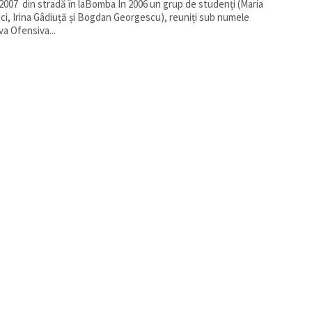
in stradă în laBomba În 2006 un grup de studenți (Maria
ci, Irina Gâdiuță și Bogdan Georgescu), reuniți sub numele
iva Ofensiva...