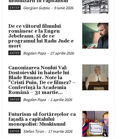
mobilizării în capitalism
Giorgian Guțoiu
-
9 iunie 2026
ENTER
De ce viitorul filmului
românesc e la Eugen
Jebeleanu. Și de ce
programul lui Radu Jude e
mort
Bogdan Popa
-
27 aprilie 2026
ENTER
Canonizarea Noului Val:
Dostoievski în hainele lui
Blade Runner. Note la
“Cristi Puiu, De ce filmez? –
Conferință la Academia
Română – 31 martie...
Bogdan Popa
-
1 aprilie 2026
ENTER
Futurism-ul fortărețelor ca
fațadă a capitalului
monopolist: Muskismul
Stefan Tiron
-
17 martie 2026
ENTER