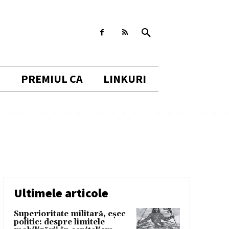
I
PREMIUL CA
LINKURI
Ultimele articole
Superioritate militară, eșec
politic: despre limitele