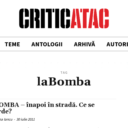
TEME
ANTOLOGII
ARHIVĂ
AUTOR
TAG
laBomba
OMBA – înapoi în stradă. Ce se
rde?
na Iancu
-
30 iulie 2011