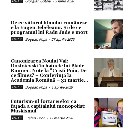
Giorgian Guțoiu
-
9 iunie 2026
ENTER
De ce viitorul filmului românesc
e la Eugen Jebeleanu. Și de ce
programul lui Radu Jude e mort
Bogdan Popa
-
27 aprilie 2026
ENTER
Canonizarea Noului Val:
Dostoievski în hainele lui Blade
Runner. Note la “Cristi Puiu, De
ce filmez? – Conferință la
Academia Română – 31 martie...
Bogdan Popa
-
1 aprilie 2026
ENTER
Futurism-ul fortărețelor ca
fațadă a capitalului monopolist:
Muskismul
Stefan Tiron
-
17 martie 2026
ENTER