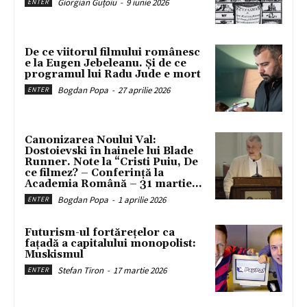
Giorgian Guțoiu
-
9 iunie 2026
ENTER
De ce viitorul filmului românesc
e la Eugen Jebeleanu. Și de ce
programul lui Radu Jude e mort
Bogdan Popa
-
27 aprilie 2026
ENTER
Canonizarea Noului Val:
Dostoievski în hainele lui Blade
Runner. Note la “Cristi Puiu, De
ce filmez? – Conferință la
Academia Română – 31 martie...
Bogdan Popa
-
1 aprilie 2026
ENTER
Futurism-ul fortărețelor ca
fațadă a capitalului monopolist:
Muskismul
Stefan Tiron
-
17 martie 2026
ENTER