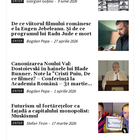
Giorgian Guțoiu
-
9 iunie 2026
ENTER
De ce viitorul filmului românesc
e la Eugen Jebeleanu. Și de ce
programul lui Radu Jude e mort
Bogdan Popa
-
27 aprilie 2026
ENTER
Canonizarea Noului Val:
Dostoievski în hainele lui Blade
Runner. Note la “Cristi Puiu, De
ce filmez? – Conferință la
Academia Română – 31 martie...
Bogdan Popa
-
1 aprilie 2026
ENTER
Futurism-ul fortărețelor ca
fațadă a capitalului monopolist:
Muskismul
Stefan Tiron
-
17 martie 2026
ENTER