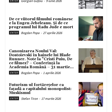
Giorgian Guțoiu
-
9 iunie 2026
ENTER
De ce viitorul filmului românesc
e la Eugen Jebeleanu. Și de ce
programul lui Radu Jude e mort
Bogdan Popa
-
27 aprilie 2026
ENTER
Canonizarea Noului Val:
Dostoievski în hainele lui Blade
Runner. Note la “Cristi Puiu, De
ce filmez? – Conferință la
Academia Română – 31 martie...
Bogdan Popa
-
1 aprilie 2026
ENTER
Futurism-ul fortărețelor ca
fațadă a capitalului monopolist:
Muskismul
Stefan Tiron
-
17 martie 2026
ENTER