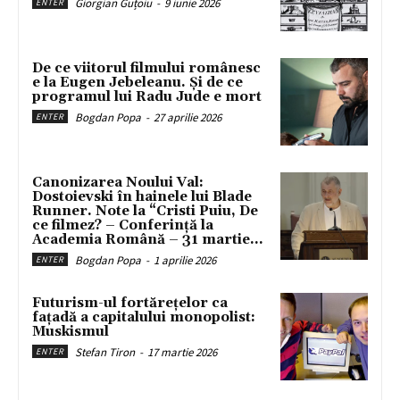
Giorgian Guțoiu
-
9 iunie 2026
ENTER
De ce viitorul filmului românesc
e la Eugen Jebeleanu. Și de ce
programul lui Radu Jude e mort
Bogdan Popa
-
27 aprilie 2026
ENTER
Canonizarea Noului Val:
Dostoievski în hainele lui Blade
Runner. Note la “Cristi Puiu, De
ce filmez? – Conferință la
Academia Română – 31 martie...
Bogdan Popa
-
1 aprilie 2026
ENTER
Futurism-ul fortărețelor ca
fațadă a capitalului monopolist:
Muskismul
Stefan Tiron
-
17 martie 2026
ENTER