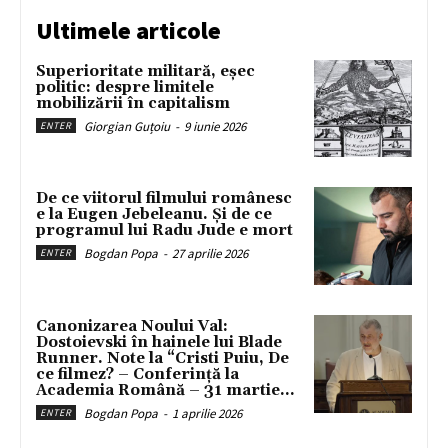
Ultimele articole
Superioritate militară, eșec
politic: despre limitele
mobilizării în capitalism
Giorgian Guțoiu
-
9 iunie 2026
ENTER
De ce viitorul filmului românesc
e la Eugen Jebeleanu. Și de ce
programul lui Radu Jude e mort
Bogdan Popa
-
27 aprilie 2026
ENTER
Canonizarea Noului Val:
Dostoievski în hainele lui Blade
Runner. Note la “Cristi Puiu, De
ce filmez? – Conferință la
Academia Română – 31 martie...
Bogdan Popa
-
1 aprilie 2026
ENTER