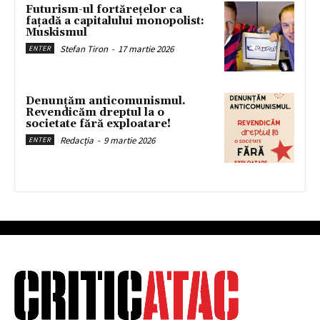
Futurism-ul fortărețelor ca
fațadă a capitalului monopolist:
Muskismul
Stefan Tiron
-
17 martie 2026
ENTER
Denunțăm anticomunismul.
Revendicăm dreptul la o
societate fără exploatare!
Redacția
-
9 martie 2026
ENTER