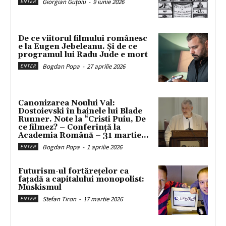
Giorgian Guțoiu
-
9 iunie 2026
ENTER
De ce viitorul filmului românesc
e la Eugen Jebeleanu. Și de ce
programul lui Radu Jude e mort
Bogdan Popa
-
27 aprilie 2026
ENTER
Canonizarea Noului Val:
Dostoievski în hainele lui Blade
Runner. Note la “Cristi Puiu, De
ce filmez? – Conferință la
Academia Română – 31 martie...
Bogdan Popa
-
1 aprilie 2026
ENTER
Futurism-ul fortărețelor ca
fațadă a capitalului monopolist:
Muskismul
Stefan Tiron
-
17 martie 2026
ENTER