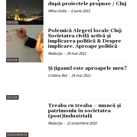
după proiectele propuse / Cluj
Mihai Gotiu
-
6 iunie 2012
ENTER
Polemică Alegeri locale Cluj:
Societatea civilă activă și
implicarea politică & Despre
implicare. Aproape politică
Redacția
-
29 mai 2012
ENTER
Şi ţiganul este aproapele meu?
Cristina Rat
-
24 mai 2011
ENTER
Treaba cu treaba – muncă și
patrimoniu în societatea
(post)industrială
Redacția
-
12 octombrie 2010
EVENIMENTE