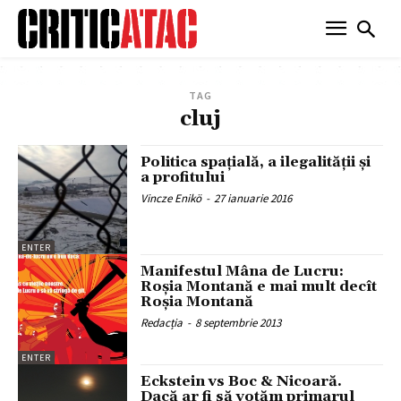
TAG
cluj
Politica spațială, a ilegalității și
a profitului
Vincze Enikö
-
27 ianuarie 2016
ENTER
Manifestul Mâna de Lucru:
Roşia Montană e mai mult decît
Roşia Montană
Redacția
-
8 septembrie 2013
ENTER
Eckstein vs Boc & Nicoară.
Dacă ar fi să votăm primarul