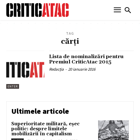
TAG
cărți
Lista de nominalizări pentru
Premiul CriticAtac 2015
Redacția
-
20 ianuarie 2016
ENTER
Ultimele articole
Superioritate militară, eșec
politic: despre limitele
mobilizării în capitalism