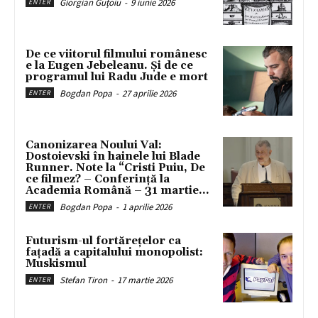
Giorgian Guțoiu
-
9 iunie 2026
ENTER
De ce viitorul filmului românesc
e la Eugen Jebeleanu. Și de ce
programul lui Radu Jude e mort
Bogdan Popa
-
27 aprilie 2026
ENTER
Canonizarea Noului Val:
Dostoievski în hainele lui Blade
Runner. Note la “Cristi Puiu, De
ce filmez? – Conferință la
Academia Română – 31 martie...
Bogdan Popa
-
1 aprilie 2026
ENTER
Futurism-ul fortărețelor ca
fațadă a capitalului monopolist:
Muskismul
Stefan Tiron
-
17 martie 2026
ENTER