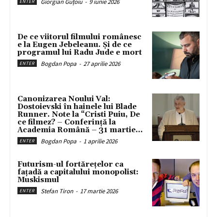
Giorgian Guțoiu
-
9 iunie 2026
ENTER
De ce viitorul filmului românesc
e la Eugen Jebeleanu. Și de ce
programul lui Radu Jude e mort
Bogdan Popa
-
27 aprilie 2026
ENTER
Canonizarea Noului Val:
Dostoievski în hainele lui Blade
Runner. Note la “Cristi Puiu, De
ce filmez? – Conferință la
Academia Română – 31 martie...
Bogdan Popa
-
1 aprilie 2026
ENTER
Futurism-ul fortărețelor ca
fațadă a capitalului monopolist:
Muskismul
Stefan Tiron
-
17 martie 2026
ENTER