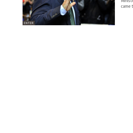
Minist
came t
ENTER