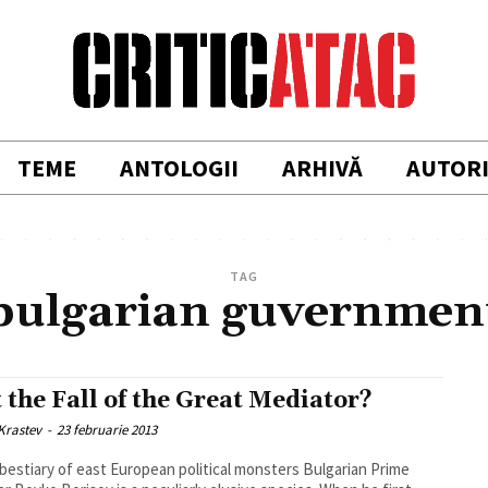
TEME
ANTOLOGII
ARHIVĂ
AUTOR
TAG
bulgarian guvernmen
it the Fall of the Great Mediator?
Krastev
-
23 februarie 2013
 bestiary of east European political monsters Bulgarian Prime