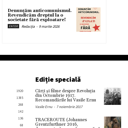
Denunțăm anticomunismul.
Revendicăm dreptul la o
societate fără exploatare!
Redacția
-
9 martie 2026
ENTER
Ediție specială
Cărţi şi filme despre Revoluţia
1920
din Octombrie 1917.
1385
Recomandările lui Vasile Ernu
268
Vasile Ernu
-
7 noiembrie 2017
142
136
TRACEROUTE (Johannes
Grentzfurthner 2016,
68