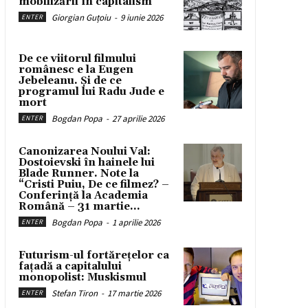
mobilizării în capitalism
Giorgian Guțoiu
-
9 iunie 2026
ENTER
De ce viitorul filmului
românesc e la Eugen
Jebeleanu. Și de ce
programul lui Radu Jude e
mort
Bogdan Popa
-
27 aprilie 2026
ENTER
Canonizarea Noului Val:
Dostoievski în hainele lui
Blade Runner. Note la
“Cristi Puiu, De ce filmez? –
Conferință la Academia
Română – 31 martie...
Bogdan Popa
-
1 aprilie 2026
ENTER
Futurism-ul fortărețelor ca
fațadă a capitalului
monopolist: Muskismul
Stefan Tiron
-
17 martie 2026
ENTER