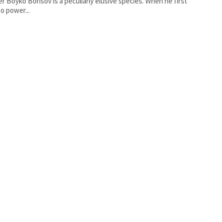
er Boyko Borisov is a peculiarly elusive species. When he first
o power...