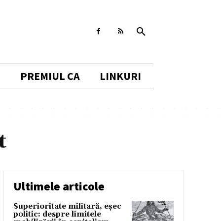
I
PREMIUL CA
LINKURI
t
Ultimele articole
Superioritate militară, eșec
politic: despre limitele