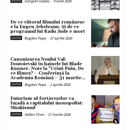
Giorgian Guțoiu
-
9 iunie 2026
ENTER
De ce viitorul filmului românesc
e la Eugen Jebeleanu. Și de ce
programul lui Radu Jude e mort
Bogdan Popa
-
27 aprilie 2026
ENTER
Canonizarea Noului Val:
Dostoievski în hainele lui Blade
Runner. Note la “Cristi Puiu, De
ce filmez? – Conferință la
Academia Română – 31 martie...
Bogdan Popa
-
1 aprilie 2026
ENTER
Futurism-ul fortărețelor ca
fațadă a capitalului monopolist:
Muskismul
Stefan Tiron
-
17 martie 2026
ENTER