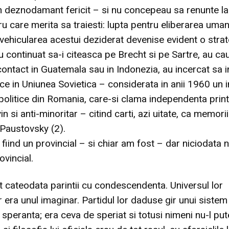
 deznodamant fericit – si nu concepeau sa renunte la
u care merita sa traiesti: lupta pentru eliberarea umanit
vehicularea acestui deziderat devenise evident o stra
au continuat sa-i citeasca pe Brecht si pe Sartre, au ca
ontact in Guatemala sau in Indonezia, au incercat sa i
ce in Uniunea Sovietica – considerata in anii 1960 un i
politice din Romania, care-si clama independenta prin
n si anti-minoritar – citind carti, azi uitate, ca memoriil
Paustovsky (2).
i fiind un provincial – si chiar am fost – dar niciodata
ovincial.
t cateodata parintii cu condescendenta. Universul lor
r era unul imaginar. Partidul lor daduse gir unui sistem
a speranta; era ceva de speriat si totusi nimeni nu-l put