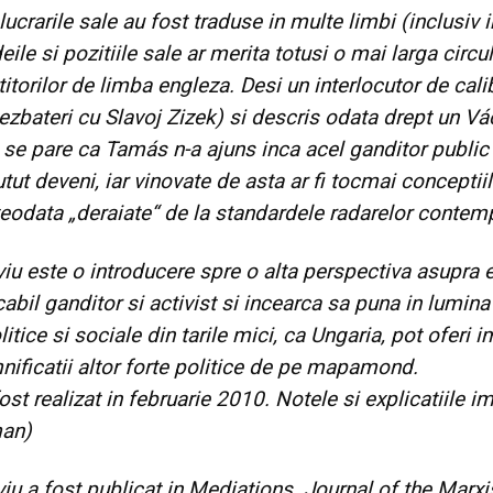
lucrarile sale au fost traduse in multe limbi (inclusiv i
eile si pozitiile sale ar merita totusi o mai larga circul
titorilor de limba engleza. Desi un interlocutor de calib
ezbateri cu Slavoj Zizek) si descris odata drept un Vá
, se pare ca Tamás n-a ajuns inca acel ganditor public
utut deveni, iar vinovate de asta ar fi tocmai conceptiil
teodata „deraiate“ de la standardele radarelor contem
viu este o introducere spre o alta perspectiva asupra e
abil ganditor si activist si incearca sa puna in lumina
itice si sociale din tarile mici, ca Ungaria, pot oferi 
mnificatii altor forte politice de pe mapamond.
fost realizat in februarie 2010. Notele si explicatiile im
man)
viu a fost publicat in
Mediations. Journal of the Marxis