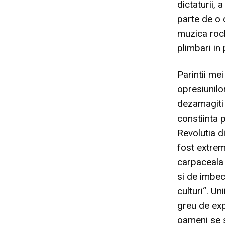
dictaturii, 
parte de o c
muzica rock,
plimbari in 
Parintii mei
opresiunilor
dezamagiti
constiinta 
Revolutia di
fost extrem
carpaceala 
si de imbec
culturi“. Un
greu de exp
oameni se s