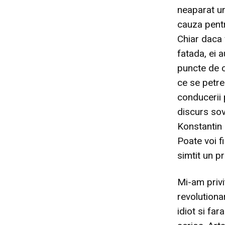
neaparat un
cauza pentr
Chiar daca 
fatada, ei 
puncte de c
ce se petre
conducerii 
discurs sovi
Konstantin 
Poate voi f
simtit un pr
Mi-am privi
revolutiona
idiot si far