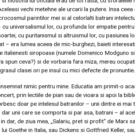
 si filosofia lui oficiala erau de tot rasul, cu sforaielile 
 Aceleasi vechi metehne ale urcarii la putere. Insa ceea
rocosmul parintilor mei si al celorlalti batrani intelectu
 cu universalismul lor, cu profunda lor empatie pentru 
soartei, cu puritanismul si altruismul lor, cu pasiunea l
atat – era lumea aceea de mic-burghezi, baieti interesat
re italienesti siropoase (numele Domenico Modguno si
a spun ceva?) si de vorbaria fara miza, mereu ocupati 
grasul clasei ori pe insul cu mici defecte de pronuntie.
insemnat nimic pentru mine. Educatia am primit-o acas
oncert, prin lectiile de pian sau de vioara si apoi la bibl
besc doar pe intelesul batranilor – unii dintre ei mai t
 dar unii care se comporta si par asa, batrani – al ace
in dar, de ziua mea, „Salariu, pret si profit“ de Marx s
“ lui Goethe in Italia, sau Dickens si Gottfried Keller, sa