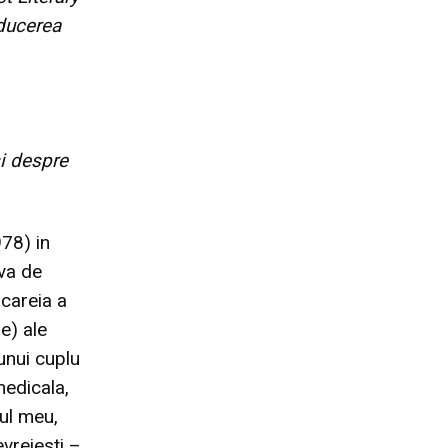
aducerea
i despre
78) in
eva de
 careia a
se) ale
 unui cuplu
medicala,
sul meu,
vreiesti –