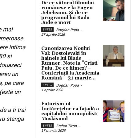
De ce viitorul filmului
românesc e la Eugen
Jebeleanu. Și de ce
programul lui Radu
Jude e mort
e mai
Bogdan Popa
-
ENTER
27 aprilie 2026
numeroase
ere intima
Canonizarea Noului
Val: Dostoievski în
80 si
hainele lui Blade
Runner. Note la “Cristi
 douazeci
Puiu, De ce filmez? –
Conferință la Academia
ereu un
Română – 31 martie...
a, pe care
Bogdan Popa
-
ENTER
1 aprilie 2026
 (este un
Futurism-ul
fortărețelor ca fațadă a
e a-ti trai
capitalului monopolist:
tru stanga
Muskismul
Stefan Tiron
-
ENTER
17 martie 2026