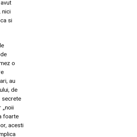
 avut
 nici
ica si
le
 de
rmez o
re
ari, au
lui, de
r secrete
 „noii
a foarte
or, acesti
implica