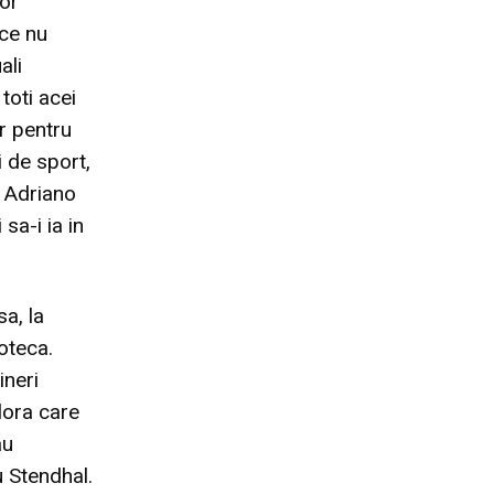
lor
 ce nu
ali
toti acei
or pentru
i de sport,
 Adriano
sa-i ia in
a, la
ioteca.
ineri
lora care
au
u Stendhal.