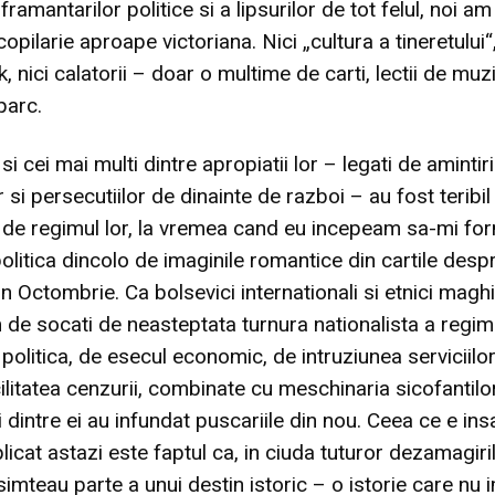
a framantarilor politice si a lipsurilor de tot felul, noi am
opilarie aproape victoriana. Nici „cultura a tineretului“,
 nici calatorii – doar o multime de carti, lectii de muz
parc.
 si cei mai multi dintre apropiatii lor – legati de amintiri
 si persecutiilor de dinainte de razboi – au fost teribil
 de regimul lor, la vremea cand eu incepeam sa-mi fo
politica dincolo de imaginile romantice din cartile desp
n Octombrie. Ca bolsevici internationali si etnici maghi
 de socati de neasteptata turnura nationalista a regimu
politica, de esecul economic, de intruziunea serviciilo
ilitatea cenzurii, combinate cu meschinaria sicofantilor
ii dintre ei au infundat puscariile din nou. Ceea ce e ins
licat astazi este faptul ca, in ciuda tuturor dezamagiril
imteau parte a unui destin istoric – o istorie care nu 