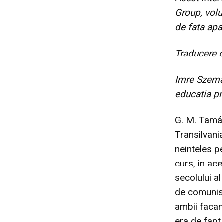
Group, vol
de fata apa
Traducere 
Imre Szema
educatia pr
G. M. Tamás
Transilvani
neinteles p
curs, in ace
secolului al
de comunist
ambii facan
era de fapt