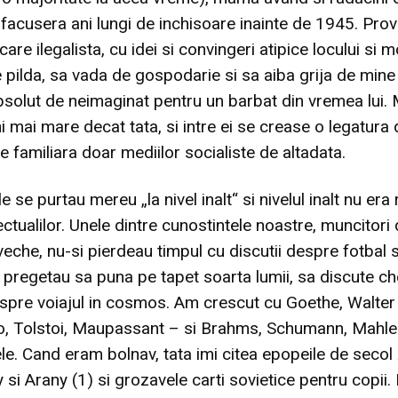
facusera ani lungi de inchisoare inainte de 1945. Pro
re ilegalista, cu idei si convingeri atipice locului si 
de pilda, sa vada de gospodarie si sa aiba grija de mine
bsolut de neimaginat pentru un barbat din vremea lui
i mai mare decat tata, si intre ei se crease o legatura 
 familiara doar mediilor socialiste de altadata.
e se purtau mereu „la nivel inalt“ si nivelul inalt nu era
ctualilor. Unele dintre cunostintele noastre, muncitori 
veche, nu-si pierdeau timpul cu discutii despre fotbal s
u pregetau sa puna pe tapet soarta lumii, sa discute ch
spre voiajul in cosmos. Am crescut cu Goethe, Walter 
o, Tolstoi, Maupassant – si Brahms, Schumann, Mahle
le. Cand eram bolnav, tata imi citea epopeile de secol X
si Arany (1) si grozavele carti sovietice pentru copii.