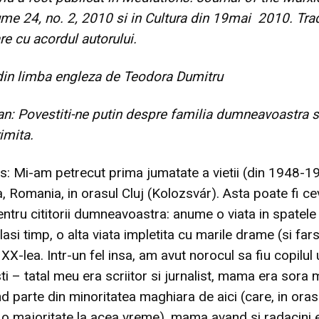
ume 24, no. 2, 2010
si in
Cultura din 19mai 2010
. Tr
re cu acordul autorului.
din limba engleza de Teodora Dumitru
n: Povestiti-ne putin despre familia dumneavoastra s
imita.
: Mi-am petrecut prima jumatate a vietii (din 1948-19
a, Romania, in orasul Cluj (Kolozsvár). Asta poate fi c
entru cititorii dumneavoastra: anume o viata in spatele
lasi timp, o alta viata impletita cu marile drame (si far
 XX-lea. Intr-un fel insa, am avut norocul sa fiu copilul
i – tatal meu era scriitor si jurnalist, mama era sora 
d parte din minoritatea maghiara de aici (care, in ora
 o majoritate la acea vreme), mama avand si radacini e