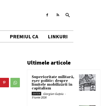
I
PREMIUL CA
LINKURI
Ultimele articole
Superioritate militară,
eșec politic: despre
limitele mobilizării în
capitalism
Giorgian Guțoiu
-
ENTER
9 iunie 2026