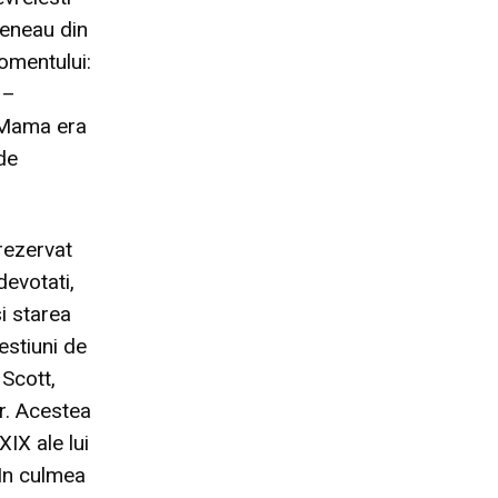
veneau din
momentului:
 –
. Mama era
de
 rezervat
devotati,
i starea
estiuni de
Scott,
r. Acestea
IX ale lui
 In culmea