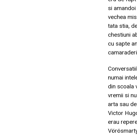
si amandoi 
vechea misca
tata stia, 
chestiuni a
cu sapte an
camaraderie
Conversatiil
numai intele
din scoala 
vremii si n
arta sau de
Victor Hug
erau repere
Vörösmarty 