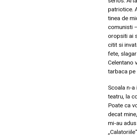
serios. Arta
patriotice.
tinea de mic
comunisti –
oropsiti ai 
citit si inv
fete, slaga
Celentano v
tarbaca pe 
Scoala n-a 
teatru, la c
Poate ca vor
decat mine,
mi-au adus 
„Calatoriile