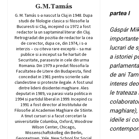
G.M.Tamás
partea I
G. M. Tamás s-a nascut la Cluj in 1948. Dupa
studii de filologie clasica si filosofie la
Bucuresti si Cluj, incepind cu 1972 a fost
Gáspár Mik
redactor la un saptaminal literar din Cluj.
Retrogradat din pozitia de redactor la cea
importante 
de corector, dupa ce, din 1974, i s-a
lucrari de 
interzis – cu citeva rare exceptii – sa mai
publice si a inceput sa fie hartuit de
a istoriei p
Securitate, paraseste in cele din urma
parlamentar
Romania. Din 1979 a predat filosofia la
Facultatea de Litere din Budapesta, fiind
de ani Tamá
concediat in 1981 pentru scrierile sale
clandestine si proteste ilegale. A fost unul
interes deo
dintre liderii disidentei maghiare. Ales
le trateaza 
deputat in 1989, va parasi viata politica in
1994 si partidul liberal in 1999. Incepind cu
colaborator
1991 a fost director al Institutului de
maghiare), c
Filosofie al Academiei Maghiare de Stiinte.
A tinut cursuri si a facut cercetari la
ideile si c
universitatile Columbia, Oxford, Woodrow
Wilson Center, Chicago,
contempor
Wissenschaftskolleg din Berlin,
Georgetown, Yale, New School for Social