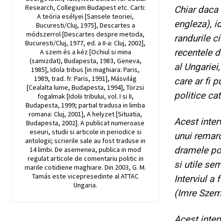
Research, Collegium Budapest etc. Carti:
Chiar daca 
A teória esélyei [Sansele teoriei,
engleza), id
Bucuresti/Cluj, 1975], Descartes a
módszerrol [Descartes despre metoda,
randurile ci
Bucuresti/Cluj, 1977, ed. a II-a: Cluj, 2002],
recentele d
A szem és a kéz [Ochiul si mina
(samizdat), Budapesta, 1983, Geneva,
al Ungariei
1985], Idola tribus [in maghiara: Paris,
1989, trad. fr. Paris, 1991], Másvilág
care ar fi p
[Cealalta lume, Budapesta, 1994], Törzsi
politice ca
fogalmak [Idolii tribului, vol. I si II,
Budapesta, 1999; partial tradusa in limba
romana: Cluj, 2001], A helyzet [Situatia,
Acest inter
Budapesta, 2002]. A publicat numeroase
eseuri, studii si articole in periodice si
unui remarc
antologii; scrierile sale au fost traduse in
dramele pol
14 limbi. De asemenea, publica in mod
regulat articole de comentariu politic in
si utile se
marile cotidiene maghiare. Din 2003, G. M.
Tamás este vicepresedinte al ATTAC
Interviul a 
Ungaria.
(Imre Sze
Acest inter