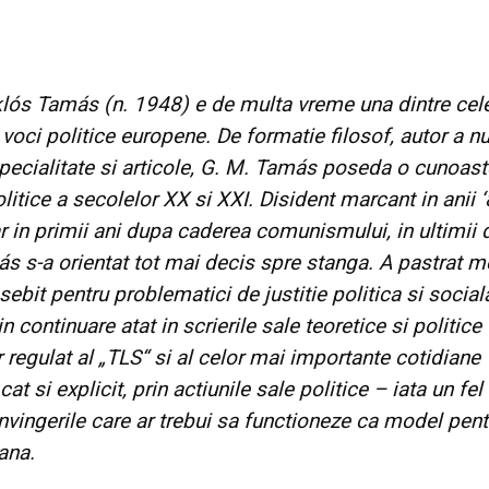
lós Tamás (n. 1948) e de multa vreme una dintre cel
voci politice europene. De formatie filosof, autor a 
specialitate si articole, G. M. Tamás poseda o cunoast
olitice a secolelor XX si XXI. Disident marcant in anii ‘
 in primii ani dupa caderea comunismului, in ultimii
s s-a orientat tot mai decis spre stanga. A pastrat m
sebit pentru problematici de justitie politica si social
in continuare atat in scrierile sale teoretice si politice
 regulat al „TLS“ si al celor mai importante cotidiane
at si explicit, prin actiunile sale politice – iata un fel d
onvingerile care ar trebui sa functioneze ca model pen
ana.