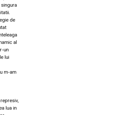
 singura
atii.
tegie de
utat
nteleaga
namic al
tr-un
e lui
 nu m-am
 represiv,
ea lua in