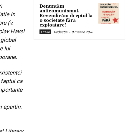
n
Denunțăm
anticomunismul.
atie in
Revendicăm dreptul la
o societate fără
ru (v.
exploatare!
clav Havel
Redacția
-
9 martie 2026
ENTER
 global
e lui
porane.
xistentei
 faptul ca
importante
i apartin.
t Literary