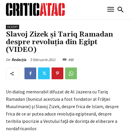
INSERT
Slavoj Zizek şi Tariq Ramadan
despre revoluţia din Egipt
(VIDEO)
5 februarie 2011
448
De
Redacția
Un dialog memorabil difuzat de Al Jazeera cu Tariq
Ramadan (bunicul acestuia a fost fondator al Frăţiei
Musulmane) şi Slavoj Zizek, despre frica de Islam, despre
frica de ce ar putea aduce revoluţia egipteană, despre
teribila ipocrizie a Vestului faţă de dorinţa de eliberare a
nordafricanilor.