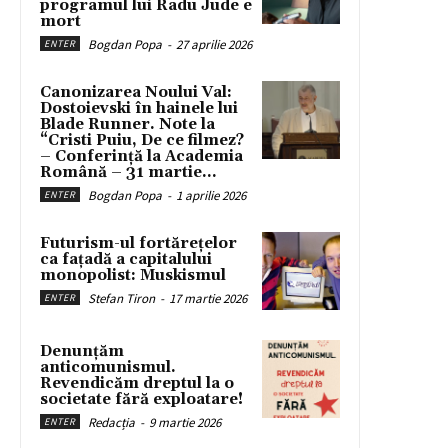
programul lui Radu Jude e
mort
Bogdan Popa
-
27 aprilie 2026
ENTER
Canonizarea Noului Val:
Dostoievski în hainele lui
Blade Runner. Note la
“Cristi Puiu, De ce filmez?
– Conferință la Academia
Română – 31 martie...
Bogdan Popa
-
1 aprilie 2026
ENTER
Futurism-ul fortărețelor
ca fațadă a capitalului
monopolist: Muskismul
Stefan Tiron
-
17 martie 2026
ENTER
Denunțăm
anticomunismul.
Revendicăm dreptul la o
societate fără exploatare!
Redacția
-
9 martie 2026
ENTER