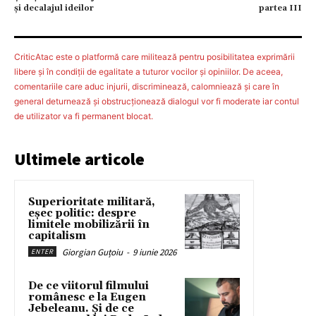
şi decalajul ideilor
partea III
CriticAtac este o platformă care militează pentru posibilitatea exprimării
libere şi în condiţii de egalitate a tuturor vocilor şi opiniilor. De aceea,
comentariile care aduc injurii, discriminează, calomniează şi care în
general deturnează şi obstrucţionează dialogul vor fi moderate iar contul
de utilizator va fi permanent blocat.
Ultimele articole
Superioritate militară,
eșec politic: despre
limitele mobilizării în
capitalism
Giorgian Guțoiu
-
9 iunie 2026
ENTER
De ce viitorul filmului
românesc e la Eugen
Jebeleanu. Și de ce