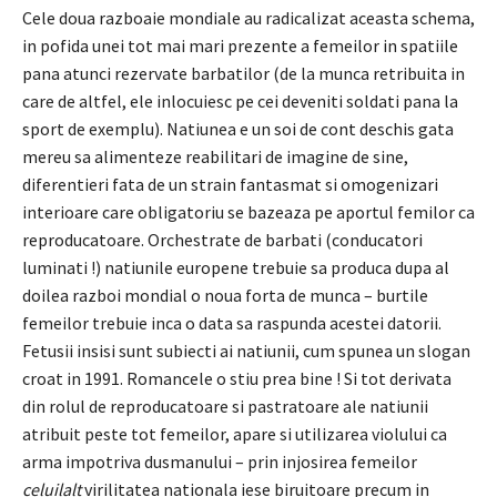
Cele doua razboaie mondiale au radicalizat aceasta schema,
in pofida unei tot mai mari prezente a femeilor in spatiile
pana atunci rezervate barbatilor (de la munca retribuita in
care de altfel, ele inlocuiesc pe cei deveniti soldati pana la
sport de exemplu). Natiunea e un soi de cont deschis gata
mereu sa alimenteze reabilitari de imagine de sine,
diferentieri fata de un strain fantasmat si omogenizari
interioare care obligatoriu se bazeaza pe aportul femilor ca
reproducatoare. Orchestrate de barbati (conducatori
luminati !) natiunile europene trebuie sa produca dupa al
doilea razboi mondial o noua forta de munca – burtile
femeilor trebuie inca o data sa raspunda acestei datorii.
Fetusii insisi sunt subiecti ai natiunii, cum spunea un slogan
croat in 1991. Romancele o stiu prea bine ! Si tot derivata
din rolul de reproducatoare si pastratoare ale natiunii
atribuit peste tot femeilor, apare si utilizarea violului ca
arma impotriva dusmanului – prin injosirea femeilor
celuilalt
virilitatea nationala iese biruitoare precum in