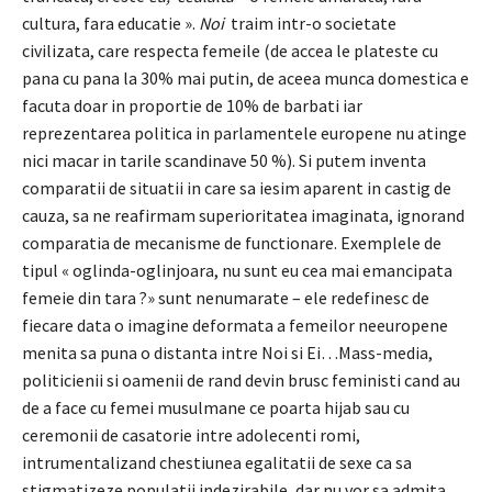
cultura, fara educatie ».
Noi
traim intr-o societate
civilizata, care respecta femeile (de accea le plateste cu
pana cu pana la 30% mai putin, de aceea munca domestica e
facuta doar in proportie de 10% de barbati iar
reprezentarea politica in parlamentele europene nu atinge
nici macar in tarile scandinave 50 %). Si putem inventa
comparatii de situatii in care sa iesim aparent in castig de
cauza, sa ne reafirmam superioritatea imaginata, ignorand
comparatia de mecanisme de functionare. Exemplele de
tipul « oglinda-oglinjoara, nu sunt eu cea mai emancipata
femeie din tara ?» sunt nenumarate – ele redefinesc de
fiecare data o imagine deformata a femeilor neeuropene
menita sa puna o distanta intre Noi si Ei…Mass-media,
politicienii si oamenii de rand devin brusc feministi cand au
de a face cu femei musulmane ce poarta hijab sau cu
ceremonii de casatorie intre adolecenti romi,
intrumentalizand chestiunea egalitatii de sexe ca sa
stigmatizeze populatii indezirabile, dar nu vor sa admita