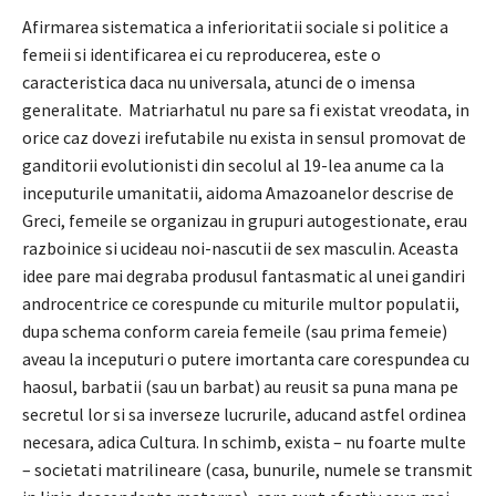
Afirmarea sistematica a inferioritatii sociale si politice a
femeii si identificarea ei cu reproducerea, este o
caracteristica daca nu universala, atunci de o imensa
generalitate. Matriarhatul nu pare sa fi existat vreodata, in
orice caz dovezi irefutabile nu exista in sensul promovat de
ganditorii evolutionisti din secolul al 19-lea anume ca la
inceputurile umanitatii, aidoma Amazoanelor descrise de
Greci, femeile se organizau in grupuri autogestionate, erau
razboinice si ucideau noi-nascutii de sex masculin. Aceasta
idee pare mai degraba produsul fantasmatic al unei gandiri
androcentrice ce corespunde cu miturile multor populatii,
dupa schema conform careia femeile (sau prima femeie)
aveau la inceputuri o putere imortanta care corespundea cu
haosul, barbatii (sau un barbat) au reusit sa puna mana pe
secretul lor si sa inverseze lucrurile, aducand astfel ordinea
necesara, adica Cultura. In schimb, exista – nu foarte multe
– societati matrilineare (casa, bunurile, numele se transmit