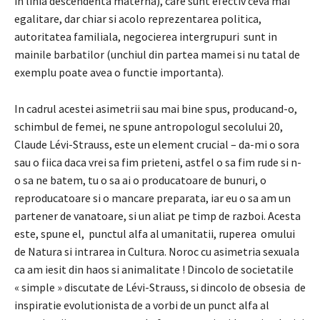
in linia descendenta materna), care sunt efectiv ceva mai
egalitare, dar chiar si acolo reprezentarea politica,
autoritatea familiala, negocierea intergrupuri sunt in
mainile barbatilor (unchiul din partea mamei si nu tatal de
exemplu poate avea o functie importanta).
In cadrul acestei asimetrii sau mai bine spus, producand-o,
schimbul de femei, ne spune antropologul secolului 20,
Claude Lévi-Strauss, este un element crucial – da-mi o sora
sau o fiica daca vrei sa fim prieteni, astfel o sa fim rude si n-
o sa ne batem, tu o sa ai o producatoare de bunuri, o
reproducatoare si o mancare preparata, iar eu o sa am un
partener de vanatoare, si un aliat pe timp de razboi. Acesta
este, spune el, punctul alfa al umanitatii, ruperea omului
de Natura si intrarea in Cultura. Noroc cu asimetria sexuala
ca am iesit din haos si animalitate ! Dincolo de societatile
« simple » discutate de Lévi-Strauss, si dincolo de obsesia de
inspiratie evolutionista de a vorbi de un punct alfa al