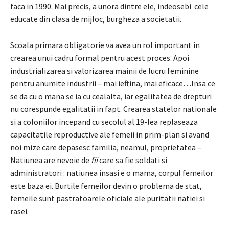
faca in 1990. Mai precis, a unora dintre ele, indeosebi cele
educate din clasa de mijloc, burgheza a societatii.
Scoala primara obligatorie va avea un rol important in
crearea unui cadru formal pentru acest proces. Apoi
industrializarea si valorizarea mainii de lucru feminine
pentru anumite industrii – mai ieftina, mai eficace…Insa ce
se da cu o mana se ia cu cealalta, iar egalitatea de drepturi
nu corespunde egalitatii in fapt. Crearea statelor nationale
si a coloniilor incepand cu secolul al 19-lea replaseaza
capacitatile reproductive ale femeii in prim-plan si avand
noi mize care depasesc familia, neamul, proprietatea –
Natiunea are nevoie de
fii
care sa fie soldati si
administratori : natiunea insasi e o mama, corpul femeilor
este baza ei. Burtile femeilor devin o problema de stat,
femeile sunt pastratoarele oficiale ale puritatii natiei si
rasei.