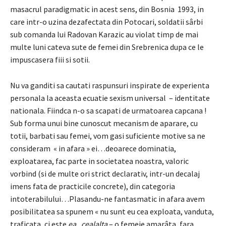
masacrul paradigmatic in acest sens, din Bosnia 1993, in
care intr-o uzina dezafectata din Potocari, soldatii sârbi
sub comanda lui Radovan Karazic au violat timp de mai
multe luni cateva sute de femei din Srebrenica dupa ce le
impuscasera fiii si sotii.
Nu va ganditi sa cautati raspunsuri inspirate de experienta
personala la aceasta ecuatie sexism universal – identitate
nationala. Fiindca n-o sa scapati de urmatoarea capcana !
Sub forma unui bine cunoscut mecanism de aparare, cu
totii, barbati sau femei, vom gasi suficiente motive sa ne
consideram « in afara » ei…deoarece dominatia,
exploatarea, fac parte in societatea noastra, valoric
vorbind (si de multe ori strict declarativ, intr-un decalaj
imens fata de practicile concrete), din categoria
intoterabilului…Plasandu-ne fantasmatic in afara avem
posibilitatea sa spunem « nu sunt eu cea exploata, vanduta,
traficata, ci este
ea,
cealalta
– o femeie amarâta, fara