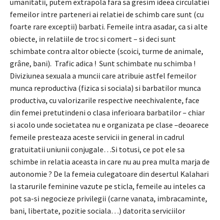
umanitatii, putem extrapola fara sa gresim ideea circulatiei
femeilor intre parteneri ai relatiei de schimb care sunt (cu
foarte rare exceptii) barbati. Femeile intra asadar, ca si alte
obiecte, in relatiile de troc si comert – si deci sunt
schimbate contra altor obiecte (scoici, turme de animale,
grâne, bani). Trafic adica ! Sunt schimbate nu schimba !
Diviziunea sexuala a muncii care atribuie astfel femeilor
munca reproductiva (fizica si sociala) si barbatilor munca
productiva, cu valorizarile respective neechivalente, face
din femei pretutindeni o clasa inferioara barbatilor – chiar
si acolo unde societatea nu e organizata pe clase –deoarece
femeile presteaza aceste servicii in general in cadrul
gratuitatii uniunii conjugale…Si totusi, ce pot ele sa
schimbe in relatia aceasta in care nu au prea multa marja de
autonomie ? De la femeia culegatoare din desertul Kalahari
la starurile feminine vazute pe sticla, femeile au inteles ca
pot sa-si negocieze privilegii (carne vanata, imbracaminte,
bani, libertate, pozitie sociala…) datorita serviciilor