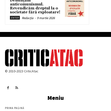
Denunțăm
anticomunismul.
Revendicăm dreptul la o
societate fără exploatare!
Redacția
-
9 martie 2026
ENTER
© 2010-2023 CriticAtac
Meniu
PRIMA PAGINĂ