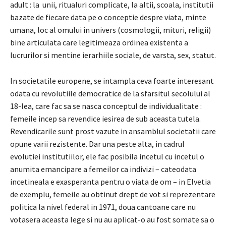
adult : la unii, ritualuri complicate, la altii, scoala, institutii
bazate de fiecare data pe o conceptie despre viata, minte
umana, loc al omului in univers (cosmologii, mituri, religii)
bine articulata care legitimeaza ordinea existenta a
lucrurilor si mentine ierarhiile sociale, de varsta, sex, statut.
In societatile europene, se intampla ceva foarte interesant
odata cu revolutiile democratice de la sfarsitul secolului al
18-lea, care fac sa se nasca conceptul de individualitate :
femeile incep sa revendice iesirea de sub aceasta tutela.
Revendicarile sunt prost vazute in ansamblul societatii care
opune varii rezistente. Dar una peste alta, in cadrul
evolutiei institutiilor, ele fac posibila incetul cu incetul o
anumita emancipare a femeilor ca indivizi – cateodata
incetineala e exasperanta pentru o viata de om – in Elvetia
de exemplu, femeile au obtinut drept de vot si reprezentare
politica la nivel federal in 1971, doua cantoane care nu
votasera aceasta lege si nu au aplicat-o au fost somate sa o