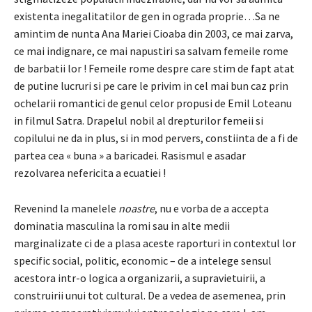
existenta inegalitatilor de gen in ograda proprie…Sa ne
amintim de nunta Ana Mariei Cioaba din 2003, ce mai zarva,
ce mai indignare, ce mai napustiri sa salvam femeile rome
de barbatii lor ! Femeile rome despre care stim de fapt atat
de putine lucruri si pe care le privim in cel mai bun caz prin
ochelarii romantici de genul celor propusi de Emil Loteanu
in filmul Satra. Drapelul nobil al drepturilor femeii si
copilului ne da in plus, si in mod pervers, constiinta de a fi de
partea cea « buna » a baricadei. Rasismul e asadar
rezolvarea nefericita a ecuatiei !
Revenind la manelele
noastre
, nu e vorba de a accepta
dominatia masculina la romi sau in alte medii
marginalizate ci de a plasa aceste raporturi in contextul lor
specific social, politic, economic – de a intelege sensul
acestora intr-o logica a organizarii, a supravietuirii, a
construirii unui tot cultural. De a vedea de asemenea, prin