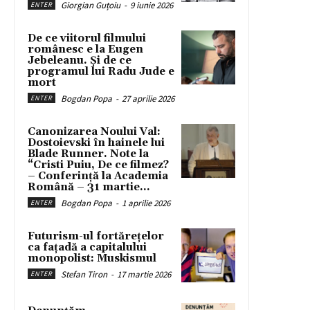
Giorgian Guțoiu
-
9 iunie 2026
ENTER
De ce viitorul filmului
românesc e la Eugen
Jebeleanu. Și de ce
programul lui Radu Jude e
mort
Bogdan Popa
-
27 aprilie 2026
ENTER
Canonizarea Noului Val:
Dostoievski în hainele lui
Blade Runner. Note la
“Cristi Puiu, De ce filmez?
– Conferință la Academia
Română – 31 martie...
Bogdan Popa
-
1 aprilie 2026
ENTER
Futurism-ul fortărețelor
ca fațadă a capitalului
monopolist: Muskismul
Stefan Tiron
-
17 martie 2026
ENTER