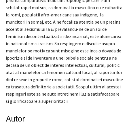
prisma comparativismului antropologic pe care l-am
schitat rapid mai sus, ca dominatia masculina nu e cuibarita
la romi, populatii afro-americane sau indigene, la
muncitori in somaj, etc. A ne focaliza atentia pe un pretins
accent al sexismului la
Ei
prevalandu-ne de un soi de
feminism decontextualizat si dezincarnat, este alunecarea
in nationalism si rasism. Sa respingem o discutie asupra
manelelor pe motiv ca sunt misogine este inca o dovada de
ipocrizie si de inventare a unei pubele sociale pentru a ne
detasa de un obiect de interes intelectual, cultural, politic
atat al manelelor ca fenomen cultural local, al raporturilor
dintre sexe in grupurile rome, cat si al dominatiei masculine
ca trasatura definitorie a societatii. Scopul ultim al acestei
respingeri este sa ne autointretinem iluzia satisfacatoare
si glorificatoare a superioritatii.
Autor