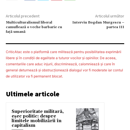
Articolul precedent
Articolul următor
Multiculturalismul liberal
Interviu Bogdan Murgescu –
camuflează o veche barbarie cu
partea III
faţă umană
CriticAtac este o platformă care militează pentru posibilitatea exprimării
libere şi în condiţii de egalitate a tuturor vocilor şi opiniilor. De aceea,
comentariile care aduc injurii, discriminează, calomniează şi care în
general deturnează şi obstrucţionează dialogul vor fi moderate iar contul
de utilizator va fi permanent blocat.
Ultimele articole
Superioritate militară,
eșec politic: despre
limitele mobilizării în
capitalism