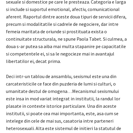
sexuale si domestice pe care le presteaza. Categoria e larga
si include si suportul emotional, afectiv, comunicational
aferent. Raportul dintre aceste doua tipuri de servicii difera,
precum si modalitatile si cadrele de negociere, dar intre
femeia maritata de oriunde si prostituata exista o
continuitate structurala, ne spune Paola Tabet. Si culmea, a
doua s-ar putea sa aiba mai multa stapanire pe capacitatile
si competentele ei, si sa le negocieze mai in avantajul
libertatilor ei, decat prima.
Deci intr-un tablou de ansamblu, sexismul este una din
carcateristicile ce face din puzderia de lumi si culturi, o
umanitate destul de omogena…Mecanismul sexismului
este insa in mod variat integrat in institutii, la randul lor
plasate in contexte istorice particulare. Una din aceste
institutii, si poate cea mai importanta, este, asa cum se
intelege din cele de mai sus, casatoria intre parteneri
heterosexuali. Alta este sistemul de initieri la statutul de