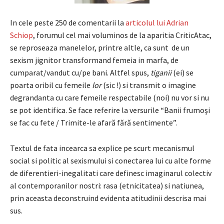
In cele peste 250 de comentarii la
articolul lui Adrian
Schiop
, forumul cel mai voluminos de la aparitia CriticAtac,
se reproseaza manelelor, printre altle, ca sunt de un
sexism jignitor transformand femeia in marfa, de
cumparat/vandut cu/pe bani. Altfel spus,
tiganii
(ei) se
poarta oribil cu femeile
lor
(sic !) si transmit o imagine
degrandanta cu care femeile respectabile (noi) nu vor si nu
se pot identifica. Se face referire la versurile “Banii frumoşi
se fac cu fete / Trimite-le afară fără sentimente”.
Textul de fata incearca sa explice pe scurt mecanismul
social si politic al sexismului si conectarea lui cu alte forme
de diferentieri-inegalitati care definesc imaginarul colectiv
al contemporanilor nostri: rasa (etnicitatea) si natiunea,
prin aceasta deconstruind evidenta atitudinii descrisa mai
sus.