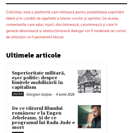
CriticAtac este o platformă care militează pentru posibilitatea exprimării
libere şi în condiţii de egalitate a tuturor vocilor şi opiniilor. De aceea,
comentariile care aduc injurii, discriminează, calomniează şi care în
general deturnează şi obstrucţionează dialogul vor fi moderate iar contul
de utilizator va fi permanent blocat.
Ultimele articole
Superioritate militară,
eșec politic: despre
limitele mobilizării în
capitalism
Giorgian Guțoiu
-
9 iunie 2026
ENTER
De ce viitorul filmului
românesc e la Eugen
Jebeleanu. Și de ce
programul lui Radu Jude e
mort