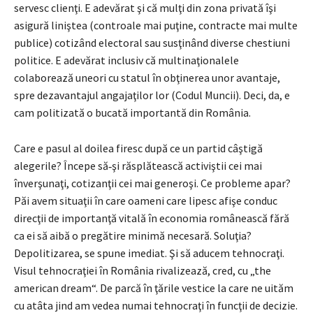
servesc clienţi. E adevărat şi că mulţi din zona privată îşi
asigură liniştea (controale mai puţine, contracte mai multe
publice) cotizând electoral sau susţinând diverse chestiuni
politice. E adevărat inclusiv că multinaţionalele
colaborează uneori cu statul în obţinerea unor avantaje,
spre dezavantajul angajaţilor lor (Codul Muncii). Deci, da, e
cam politizată o bucată importantă din România.
Care e pasul al doilea firesc după ce un partid câştigă
alegerile? Începe să‑şi răsplătească activiştii cei mai
înverşunaţi, cotizanţii cei mai generoşi. Ce probleme apar?
Păi avem situaţii în care oameni care lipesc afişe conduc
direcţii de importanţă vitală în economia românească fără
ca ei să aibă o pregătire minimă necesară. Soluţia?
Depolitizarea, se spune imediat. Şi să aducem tehnocraţi.
Visul tehnocraţiei în România rivalizează, cred, cu „the
american dream“. De parcă în ţările vestice la care ne uităm
cu atâta jind am vedea numai tehnocraţi în funcţii de decizie.