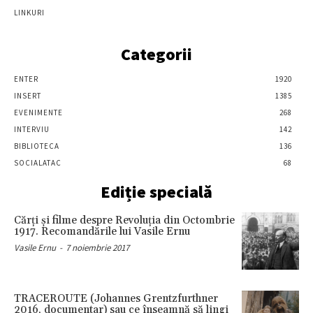
LINKURI
Categorii
ENTER
1920
INSERT
1385
EVENIMENTE
268
INTERVIU
142
BIBLIOTECA
136
SOCIALATAC
68
Ediție specială
Cărţi şi filme despre Revoluţia din Octombrie
1917. Recomandările lui Vasile Ernu
Vasile Ernu
-
7 noiembrie 2017
TRACEROUTE (Johannes Grentzfurthner
2016, documentar) sau ce înseamnă să lingi