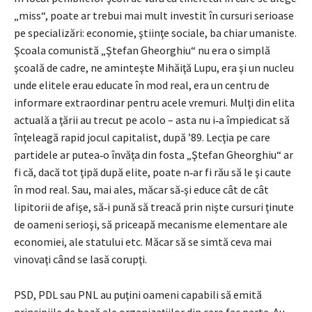
„miss“, poate ar trebui mai mult investit în cursuri serioase
pe specializări: economie, ştiinţe sociale, ba chiar umaniste.
Şcoala comunistă „Ştefan Gheorghiu“ nu era o simplă
şcoală de cadre, ne aminteşte Mihăiţă Lupu, era şi un nucleu
unde elitele erau educate în mod real, era un centru de
informare extraordinar pentru acele vremuri. Mulţi din elita
actuală a ţării au trecut pe acolo – asta nu i‑a împiedicat să
înţeleagă rapid jocul capitalist, după ’89. Lecţia pe care
partidele ar putea‑o învăţa din fosta „Ştefan Gheorghiu“ ar
fi că, dacă tot ţipă după elite, poate n‑ar fi rău să le şi caute
în mod real. Sau, mai ales, măcar să‑şi educe cât de cât
lipitorii de afişe, să‑i pună să treacă prin nişte cursuri ţinute
de oameni serioşi, să priceapă mecanisme elementare ale
economiei, ale statului etc. Măcar să se simtă ceva mai
vinovaţi când se lasă corupţi.
PSD, PDL sau PNL au puţini oameni capabili să emită
principiile de bază ale organizaţiilor din care fac parte. Au