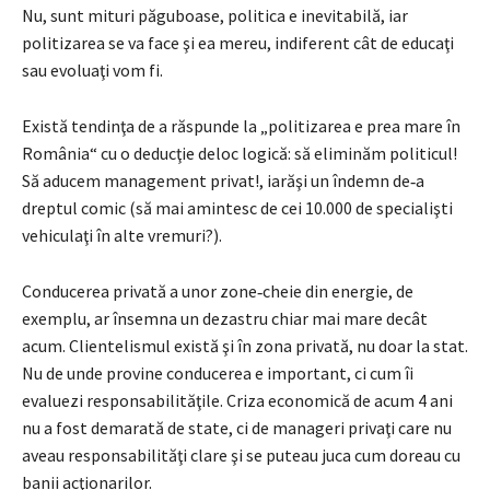
Nu, sunt mituri păguboase, politica e inevitabilă, iar
politizarea se va face şi ea mereu, indiferent cât de educaţi
sau evoluaţi vom fi.
Există tendinţa de a răspunde la „politizarea e prea mare în
România“ cu o deducţie deloc logică: să eliminăm politicul!
Să aducem management privat!, iarăşi un îndemn de‑a
dreptul comic (să mai amintesc de cei 10.000 de specialişti
vehiculaţi în alte vremuri?).
Conducerea privată a unor zone‑cheie din energie, de
exemplu, ar însemna un dezastru chiar mai mare decât
acum. Clientelismul există şi în zona privată, nu doar la stat.
Nu de unde provine conducerea e important, ci cum îi
evaluezi responsabilităţile. Criza economică de acum 4 ani
nu a fost demarată de state, ci de manageri privaţi care nu
aveau responsabilităţi clare şi se puteau juca cum doreau cu
banii acţionarilor.