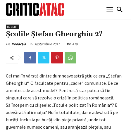
INSERT
Şcolile Ştefan Gheorghiu 2?
21 septembrie 2011
418
De
Redacția
Cei mai în vârstă dintre dumneavoastră ştiu ce era „Ştefan
Gheorghiu“. O facultate pentru „cadre“ comuniste. De ce
amintesc de acest model? Pentru că s‑ar putea să fie
singurul care să rezolve o criză în politica românească.
Să începem cu clişeele: „Totul e politizat în România“? E
adevărată afir­ma­ţia? Nu în totalitate, dar e adevărată pe
bucăţi. Inclusiv pe bucăţi din piaţa privată, unde tot
guvernele numesc oameni, sau aranjează pieţele, sau