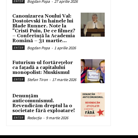
Bogdan Popa
-
27 aprilie 2026
ENTER
Canonizarea Noului Val:
Dostoievski în hainele lui
Blade Runner. Note la
“Cristi Puiu, De ce filmez?
– Conferință la Academia
Română – 31 martie...
Bogdan Popa
-
1 aprilie 2026
ENTER
Futurism-ul fortărețelor
ca fațadă a capitalului
monopolist: Muskismul
Stefan Tiron
-
17 martie 2026
ENTER
Denunțăm
anticomunismul.
Revendicăm dreptul la o
societate fără exploatare!
Redacția
-
9 martie 2026
ENTER