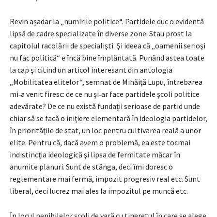
Revin aşadar la „numirile politice“. Partidele duc o evidentă
lipsă de cadre specializate în diverse zone. Stau prost la
capitolul racolării de specialişti. Şi ideea că „oamenii serioşi
nu fac politică“ e încă bine împlântată. Punând astea toate
la cap şi citind un articol interesant din antologia
„Mobilitatea elitelor“, semnat de Mihăiţă Lupu, întrebarea
mi‑a venit firesc: de ce nu şi‑ar face partidele şcoli politice
adevărate? De ce nu există fundaţii serioase de partid unde
chiar să se facă o iniţiere elementară în ideologia partidelor,
în priorităţile de stat, un loc pentru cultivarea reală a unor
elite. Pentru că, dacă avem o problemă, ea este tocmai
indistincţia ideologică şi lipsa de fermitate măcar în
anumite planuri. Sunt de stânga, deci îmi doresc o
reglementare mai fermă, impozit progresiv real etc. Sunt
liberal, deci lucrez mai ales la impozitul pe muncă etc.
În locul penibilelor şcoli de vară cu tineretul în care se alege