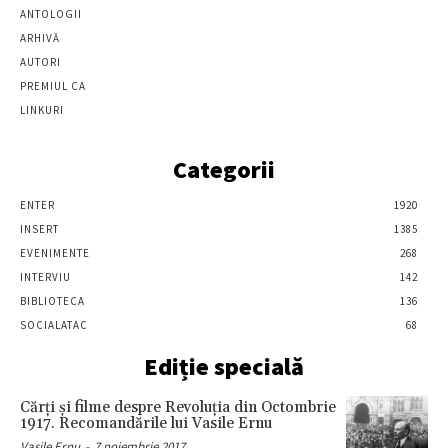
ANTOLOGII
ARHIVĂ
AUTORI
PREMIUL CA
LINKURI
Categorii
ENTER
1920
INSERT
1385
EVENIMENTE
268
INTERVIU
142
BIBLIOTECA
136
SOCIALATAC
68
Ediție specială
Cărţi şi filme despre Revoluţia din Octombrie
1917. Recomandările lui Vasile Ernu
Vasile Ernu
-
7 noiembrie 2017