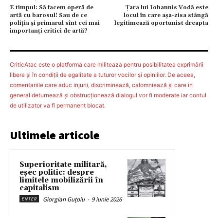
E timpul: Să facem operă de
Țara lui Iohannis Vodă este
artă cu barosul! Sau de ce
locul în care așa-zisa stângă
poliţia şi primarul sînt cei mai
legitimează oportunist dreapta
importanţi critici de artă?
CriticAtac este o platformă care militează pentru posibilitatea exprimării
libere şi în condiţii de egalitate a tuturor vocilor şi opiniilor. De aceea,
comentariile care aduc injurii, discriminează, calomniează şi care în
general deturnează şi obstrucţionează dialogul vor fi moderate iar contul
de utilizator va fi permanent blocat.
Ultimele articole
Superioritate militară,
eșec politic: despre
limitele mobilizării în
capitalism
Giorgian Guțoiu
-
9 iunie 2026
ENTER