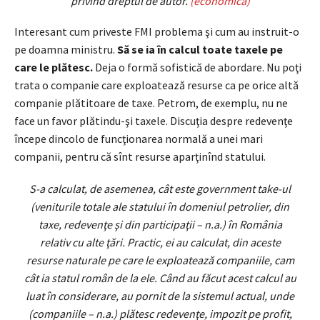
privind dreptul de autor.
(economica)
Interesant cum priveste FMI problema şi cum au instruit-o
pe doamna ministru.
Să se ia în calcul toate taxele pe
care le plătesc.
Deja o formă sofistică de abordare. Nu poţi
trata o companie care exploatează resurse ca pe orice altă
companie plătitoare de taxe. Petrom, de exemplu, nu ne
face un favor plătindu-şi taxele. Discuţia despre redevenţe
începe dincolo de funcţionarea normală a unei mari
companii, pentru că sînt resurse aparţinînd statului.
S-a calculat, de asemenea, cât este government take-ul
(veniturile totale ale statului în domeniul petrolier, din
taxe, redevenţe şi din participaţii – n.a.) în România
relativ cu alte ţări. Practic, ei au calculat, din aceste
resurse naturale pe care le exploatează companiile, cam
cât ia statul român de la ele. Când au făcut acest calcul au
luat în considerare, au pornit de la sistemul actual, unde
(companiile – n.a.) plătesc redevenţe, impozit pe profit,