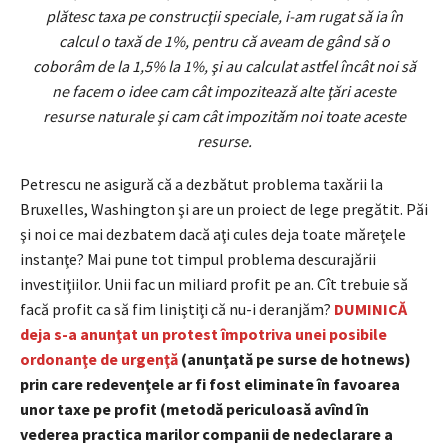
plătesc taxa pe construcţii speciale, i-am rugat să ia în
calcul o taxă de 1%, pentru că aveam de gând să o
coborâm de la 1,5% la 1%, şi au calculat astfel încât noi să
ne facem o idee cam cât impozitează alte ţări aceste
resurse naturale şi cam cât impozităm noi toate aceste
resurse.
Petrescu ne asigură că a dezbătut problema taxării la
Bruxelles, Washington şi are un proiect de lege pregătit. Păi
şi noi ce mai dezbatem dacă aţi cules deja toate măreţele
instanţe? Mai pune tot timpul problema descurajării
investiţiilor. Unii fac un miliard profit pe an. Cît trebuie să
facă profit ca să fim liniştiţi că nu-i deranjăm?
DUMINICĂ
deja s-a anunţat un protest împotriva unei posibile
ordonanţe de urgenţă
(anunţată pe surse de hotnews)
prin care redevenţele ar fi fost eliminate în favoarea
unor taxe pe profit (metodă periculoasă avînd în
vederea practica marilor companii de nedeclarare a