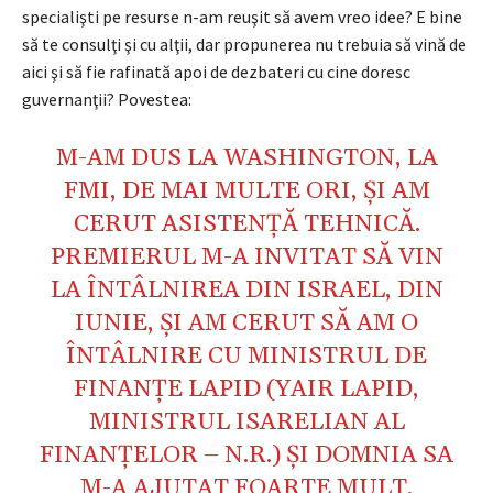
specialişti pe resurse n-am reuşit să avem vreo idee? E bine
să te consulţi şi cu alţii, dar propunerea nu trebuia să vină de
aici şi să fie rafinată apoi de dezbateri cu cine doresc
guvernanţii? Povestea:
M-AM DUS LA WASHINGTON, LA
FMI, DE MAI MULTE ORI, ŞI AM
CERUT ASISTENŢĂ TEHNICĂ.
PREMIERUL M-A INVITAT SĂ VIN
LA ÎNTÂLNIREA DIN ISRAEL, DIN
IUNIE, ŞI AM CERUT SĂ AM O
ÎNTÂLNIRE CU MINISTRUL DE
FINANŢE LAPID (YAIR LAPID,
MINISTRUL ISARELIAN AL
FINANŢELOR – N.R.) ŞI DOMNIA SA
M-A AJUTAT FOARTE MULT,