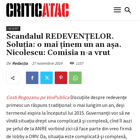
INSERT
Scandalul REDEVENŢELOR.
Soluţia: o mai ţinem un an aşa.
Nicolescu: Comisia n-a vrut
27 noiembrie 2014
1157
De
Redacția
Costi Rogozanu pe VoxPublica
Discuţiile despre redevenţe
primesc un răspuns tradiţional: o mai lungim un an, deşi
termenul expira la începutul lui 2015. Guvernanţii vor să ne
vîndă situaţia drept una complicată şi complexă, cînd îl auzi
pe şeful de la ANRE vorbind zici că face parte din vreo firmă
de lobby a OMV. Da, situaţia este complicată şi complexă,