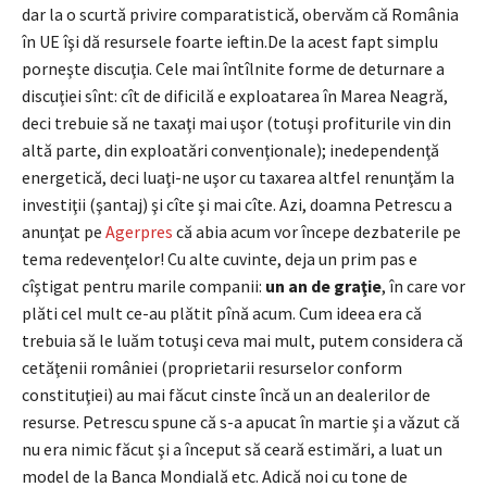
dar la o scurtă privire comparatistică, obervăm că România
în UE îşi dă resursele foarte ieftin.De la acest fapt simplu
porneşte discuţia. Cele mai întîlnite forme de deturnare a
discuţiei sînt: cît de dificilă e exploatarea în Marea Neagră,
deci trebuie să ne taxaţi mai uşor (totuşi profiturile vin din
altă parte, din exploatări convenţionale); inedependenţă
energetică, deci luaţi-ne uşor cu taxarea altfel renunţăm la
investiţii (şantaj) şi cîte şi mai cîte. Azi, doamna Petrescu a
anunţat pe
Agerpres
că abia acum vor începe dezbaterile pe
tema redevenţelor! Cu alte cuvinte, deja un prim pas e
cîştigat pentru marile companii:
un an de graţie
, în care vor
plăti cel mult ce-au plătit pînă acum. Cum ideea era că
trebuia să le luăm totuşi ceva mai mult, putem considera că
cetăţenii româniei (proprietarii resurselor conform
constituţiei) au mai făcut cinste încă un an dealerilor de
resurse. Petrescu spune că s-a apucat în martie şi a văzut că
nu era nimic făcut şi a început să ceară estimări, a luat un
model de la Banca Mondială etc. Adică noi cu tone de