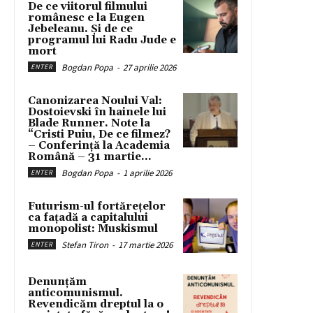
De ce viitorul filmului
românesc e la Eugen
Jebeleanu. Și de ce
programul lui Radu Jude e
mort
Bogdan Popa
-
27 aprilie 2026
ENTER
Canonizarea Noului Val:
Dostoievski în hainele lui
Blade Runner. Note la
“Cristi Puiu, De ce filmez?
– Conferință la Academia
Română – 31 martie...
Bogdan Popa
-
1 aprilie 2026
ENTER
Futurism-ul fortărețelor
ca fațadă a capitalului
monopolist: Muskismul
Stefan Tiron
-
17 martie 2026
ENTER
Denunțăm
anticomunismul.
Revendicăm dreptul la o