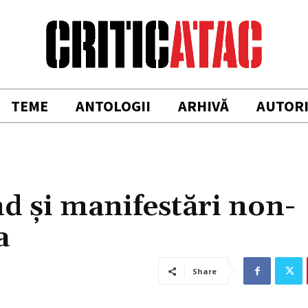
TEME
ANTOLOGII
ARHIVĂ
AUTOR
d şi manifestări non-
a
Share