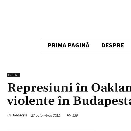
PRIMA PAGINĂ
DESPRE
INSERT
Represiuni în Oaklan
violente în Budapest
De
Redacția
27 octombrie 2011
539