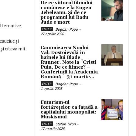
De ce viitorul filmului
românesc e la Eugen
Jebeleanu. Și de ce
programul lui Radu
Jude e mort
lternative.
Bogdan Popa
-
ENTER
27 aprilie 2026
cauciuc şi
Canonizarea Noului
şi cîteva mii
Val: Dostoievski în
hainele lui Blade
Runner. Note la “Cristi
Puiu, De ce filmez? –
Conferință la Academia
Română – 31 martie...
Bogdan Popa
-
ENTER
1 aprilie 2026
Futurism-ul
fortărețelor ca fațadă a
capitalului monopolist:
Muskismul
Stefan Tiron
-
ENTER
17 martie 2026