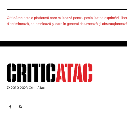
CriticAtac este o platformă care militează pentru posibilitatea exprimării libere
discriminează, calomniează şi care în general deturnează şi obstrucţionează d
© 2010-2023 CriticAtac