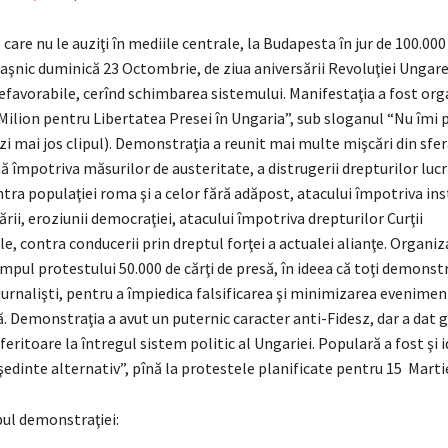
pe care nu le auziţi în mediile centrale, la Budapesta în jur de 100.0
şnic duminică 23 Octombrie, de ziua aniversării Revoluţiei Ungare 
efavorabile, cerînd schimbarea sistemului. Manifestaţia a fost org
 Milion pentru Libertatea Presei în Ungaria”, sub sloganul “Nu îmi 
zi mai jos clipul). Demonstraţia a reunit mai multe mişcări din sfera
 împotriva măsurilor de austeritate, a distrugerii drepturilor lucr
tra populaţiei roma şi a celor fără adăpost, atacului împotriva inst
ţării, eroziunii democraţiei, atacului împotriva drepturilor Curţii
e, contra conducerii prin dreptul forţei a actualei alianţe. Organiz
timpul protestului 50.000 de cărţi de presă, în ideea că toţi demonstr
 jurnalişti, pentru a împiedica falsificarea şi minimizarea evenimen
. Demonstraţia a avut un puternic caracter anti-Fidesz, dar a dat g
eferitoare la întregul sistem politic al Ungariei. Populară a fost şi 
edinte alternativ”, pînă la protestele planificate pentru 15 Marti
pul demonstraţiei: