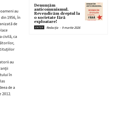
Denunțăm
anticomunismul.
00 oameni au
Revendicăm dreptul la
din 1956, în
o societate fără
exploatare!
anizată de
Redacția
-
9 martie 2026
ENTER
place
 civilă, ca
ătorilor,
ituţiilor
atorii au
anţii
tului în
las
ideea de a
e 2012.