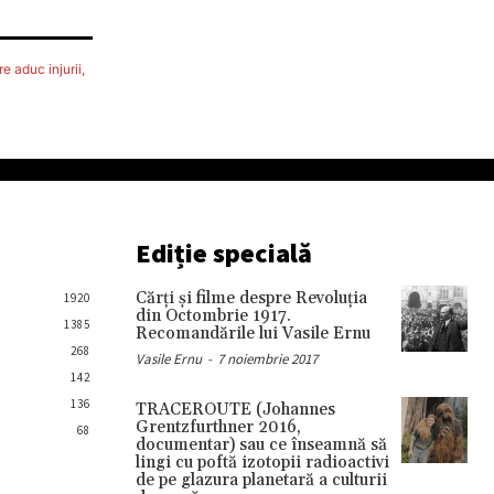
e aduc injurii,
Ediție specială
Cărţi şi filme despre Revoluţia
1920
din Octombrie 1917.
1385
Recomandările lui Vasile Ernu
268
Vasile Ernu
-
7 noiembrie 2017
142
136
TRACEROUTE (Johannes
Grentzfurthner 2016,
68
documentar) sau ce înseamnă să
lingi cu poftă izotopii radioactivi
de pe glazura planetară a culturii