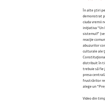
În alte ştiri 
demonstrat pa
ciuda vremii n
iniţiativa “Un
sistemul!” (ve
reacţie comună
abuzurilor con
culturale ale 
Constituţional
distribuit în 
trebuie să fie
presa centrală
frustrărilor r
alege un “Preş
Video din tim