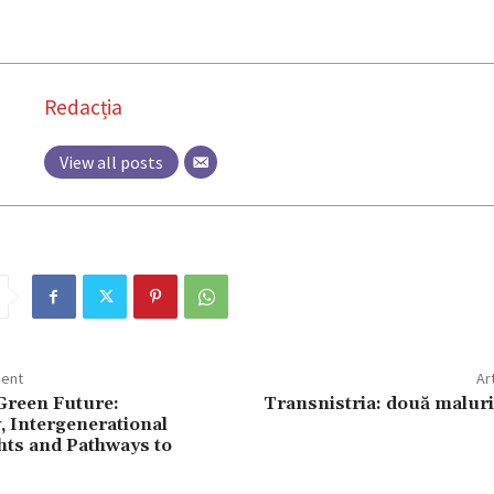
Redacția
View all posts
dent
Ar
 Green Future:
Transnistria: două maluri
, Intergenerational
ts and Pathways to