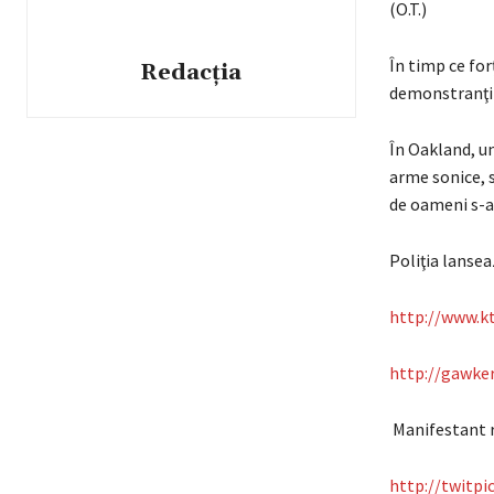
(O.T.)
În timp ce for
Redacția
demonstranţil
În Oakland, un
arme sonice, s
de oameni s-a
Poliţia lanse
http://www.k
http://gawke
Manifestant ră
http://twitp