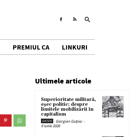
I
PREMIUL CA
LINKURI
Ultimele articole
Superioritate militară,
eșec politic: despre
limitele mobilizării în
capitalism
Giorgian Guțoiu
-
ENTER
9 iunie 2026