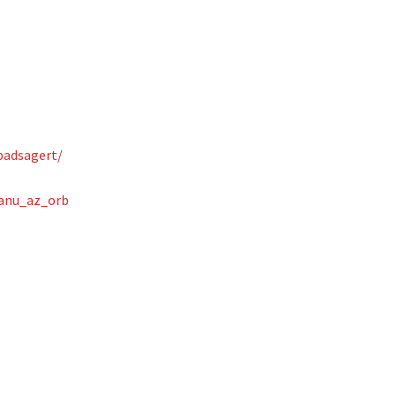
badsagert/
tanu_az_orb