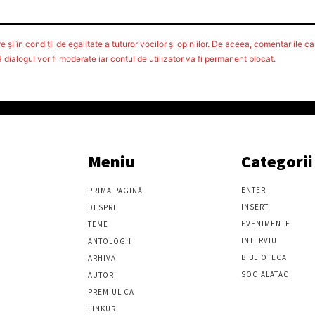
 şi în condiţii de egalitate a tuturor vocilor şi opiniilor. De aceea, comentariile car
ialogul vor fi moderate iar contul de utilizator va fi permanent blocat.
Meniu
Categorii
ENTER
PRIMA PAGINĂ
INSERT
DESPRE
EVENIMENTE
TEME
INTERVIU
ANTOLOGII
BIBLIOTECA
ARHIVĂ
SOCIALATAC
AUTORI
PREMIUL CA
LINKURI