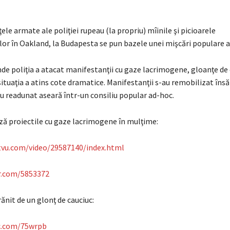
ţele armate ale poliţiei rupeau (la propriu) mîinile şi picioarele
or în Oakland, la Budapesta se pun bazele unei mişcări populare a
de poliţia a atacat manifestanţii cu gaze lacrimogene, gloanţe de 
ituaţia a atins cote dramatice. Manifestanţii s-au remobilizat însă 
u readunat aseară într-un consiliu popular ad-hoc.
ază proiectile cu gaze lacrimogene în mulţime:
tvu.com/video/29587140/index.html
r.com/5853372
nit de un glonţ de cauciuc:
ic.com/75wrpb