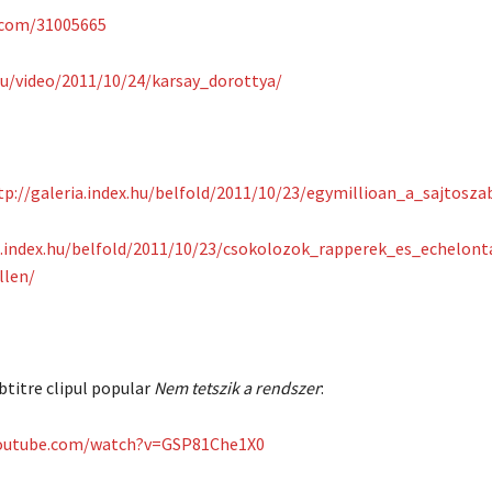
.com/31005665
hu/video/2011/10/24/karsay_dorottya/
tp://galeria.index.hu/belfold/2011/10/23/egymillioan_a_sajtosza
ia.index.hu/belfold/2011/10/23/csokolozok_rapperek_es_echelon
len/
btitre clipul popular
Nem tetszik a rendszer
:
youtube.com/watch?v=GSP81Che1X0