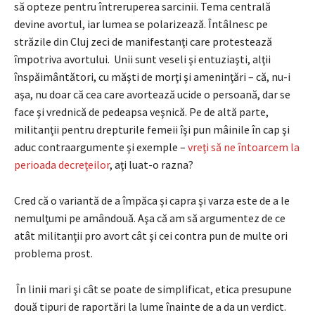
să opteze pentru întreruperea sarcinii. Tema centrală
devine avortul, iar lumea se polarizează. Întâlnesc pe
străzile din Cluj zeci de manifestanţi care protestează
împotriva avortului. Unii sunt veseli şi entuziaşti, alţii
înspăimântători, cu măşti de morţi şi ameninţări – că, nu-i
aşa, nu doar că cea care avortează ucide o persoană, dar se
face şi vrednică de pedeapsa veşnică. Pe de altă parte,
militanţii pentru drepturile femeii îşi pun mâinile în cap şi
aduc contraargumente şi exemple –
vreţi să ne întoarcem la
perioada decreţeilor
, aţi luat-o razna?
Cred că o variantă de a împăca şi capra şi varza este de a le
nemulţumi pe amândouă. Aşa că am să argumentez de ce
atât militanţii pro avort cât şi cei contra pun de multe ori
problema prost.
În linii mari şi cât se poate de simplificat, etica presupune
două tipuri de raportări la lume înainte de a da un verdict.