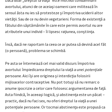
Dacă doar „dreptul la viaţă” este motivul condamnării
avortului, atunci de ce aceiaşi oameni care militează în
sensul ăsta nu ies să protesteze şi împotriva uciderii altor
vietăţii. Sau de ce nu devin vegetarieni. Forma de existenţă a
fătului din săptămânile în care este permis avortul nu are
atributele unui individ – îi lipsesc raţiunea, conştiinţa.
Însă, dacă ne raportam la ceea ce ar putea să devină acel făt
(o persoană), problema se schimbă.
Pe asta se întemeiază cel mai valid discurs împotriva
avortului: împiedicarea dreptului la viaţă a unei
potenţiale
persoane. Aici îşi are originea şi interdicţia folosirii
mijloacelor contraceptive. Nu pot totuşi să nu remarc o
anume ipocrizie a celor care folosesc argumentarea de faţă.
Asta fiindcă, în aceeaşi logică, şi abstinenţa este un păcat –
practic, dacă nu faci sex, nu oferi dreptul la viaţă a unei
potenţiale persoane. Or tocmai abstinenţa este propusă ca