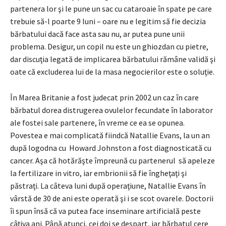
partenera lor şi le pune un sac cu cataroaie în spate pe care
trebuie să-l poarte 9 luni – oare nu e legitim să fie decizia
bărbatului dacă face asta sau nu, ar putea pune unii
problema. Desigur, un copil nu este un ghiozdan cu pietre,
dar discuţia legată de implicarea bărbatului rămâne validă şi
oate că excluderea lui de la masa negocierilor este o soluţie.
În Marea Britanie a fost judecat prin 2002 un caz în care
bărbatul dorea distrugerea ovulelor fecundate în laborator
ale fostei sale partenere, în vreme ce ea se opunea.
Povestea e mai complicată fiindcă Natallie Evans, la un an
după logodna cu Howard Johnston a fost diagnosticată cu
cancer. Aşa că hotărăşte împreună cu partenerul să apeleze
la fertilizare in vitro, iar embrionii să fie îngheţaţi şi
păstraţi. La câteva luni după operaţiune, Natallie Evans în
vârstă de 30 de ani este operată şi i se scot ovarele. Doctorii
îi spun însă că va putea face inseminare artificială peste
câţiva ani. Până atunci, cei doi se despart, iar bărbatul cere