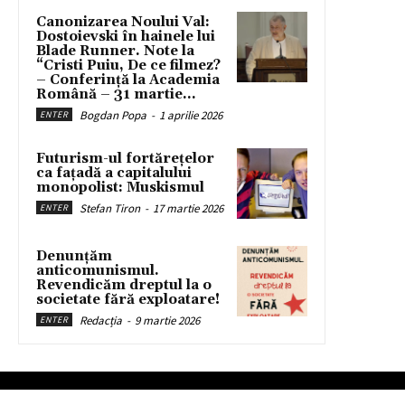
Canonizarea Noului Val:
Dostoievski în hainele lui
Blade Runner. Note la
“Cristi Puiu, De ce filmez?
– Conferință la Academia
Română – 31 martie...
Bogdan Popa
-
1 aprilie 2026
ENTER
Futurism-ul fortărețelor
ca fațadă a capitalului
monopolist: Muskismul
Stefan Tiron
-
17 martie 2026
ENTER
Denunțăm
anticomunismul.
Revendicăm dreptul la o
societate fără exploatare!
Redacția
-
9 martie 2026
ENTER