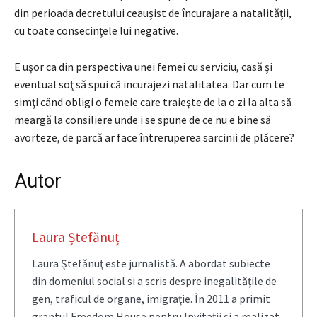
din perioada decretului ceauşist de încurajare a natalităţii,
cu toate consecinţele lui negative.
E uşor ca din perspectiva unei femei cu serviciu, casă şi
eventual soţ să spui că incurajezi natalitatea. Dar cum te
simţi când obligi o femeie care traieşte de la o zi la alta să
meargă la consiliere unde i se spune de ce nu e bine să
avorteze, de parcă ar face întreruperea sarcinii de plăcere?
Autor
Laura Ștefănuț
Laura Ştefănuţ este jurnalistă. A abordat subiecte
din domeniul social si a scris despre inegalităţile de
gen, traficul de organe, imigraţie. În 2011 a primit
grantul Freedom House pentru Invitaţii şi a realizat