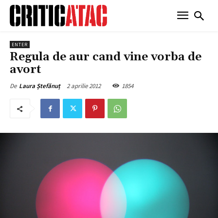
ENTER
Regula de aur cand vine vorba de
avort
2 aprilie 2012
1854
De
Laura Ștefănuț