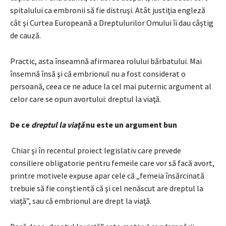
spitalului ca embronii să fie distruşi. Atât justiţia engleză
cât şi Curtea Europeană a Dreptulurilor Omului îi dau câştig
de cauză.
Practic, asta înseamnă afirmarea rolului bărbatului. Mai
însemnă însă şi că embrionul nu a fost considerat o
persoană, ceea ce ne aduce la cel mai puternic argument al
celor care se opun avortului: dreptul la viaţă.
De ce
dreptul la viaţă
nu este un argument bun
Chiar şi în recentul proiect legislativ care prevede
consiliere obligatorie pentru femeile care vor să facă avort,
printre motivele expuse apar cele că „femeia însărcinată
trebuie să fie conştientă că şi cel nenăscut are dreptul la
viaţă”, sau că embrionul are drept la viaţă.