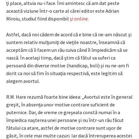
ţi place, altuia nu-i face. Îmi amintesc că am dat peste
această viziune într-o carte al cărei editor este Adrian
Miroiu, studiul fiind disponibil
şi online.
Astfel, dacă noi cădem de acord că e bine că ne-am născut şi
suntem relativ mulţumiţi de vieţile noastre, înseamnă că
acceptăm că îi facem un rău cuiva când îl împiedicăm să se
nască. În acelaşi timp, dacă ştim că fătul va suferi ca
persoană din diverse motive (handicap, boli) şi nu ne-am fi
dorit ca noi să fim în situaţia respectivă, este legitim să
alegem avortul.
R.M. Hare rezumă foarte bine ideea: „Avortul este în general
greşit, în absenţa unor motive contrare suficient de
puternice. Dar, de vreme ce greşeala constă numai în a
împiedica naşterea unei persoane şi nu într-un rău făcut
fătului ca atare, astfel de motive contrare sunt uşor de
găsit, în cele mai multe cazuri. Iar dacă întreruperea acestei