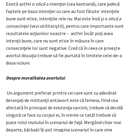
Există astfel o
etică a intenţiei
(cea kantiană),
care judecă
faptele pe baza intenţiei cu care au fost făcute: intenţiile
bune sunt etice, intenţiile rele nu. Mai este însă şi o
etică a
consecinţei
(vezi utilitariştii), pentru care importante sunt
rezultatele acţiunilor noastre – astfel încât poţi avea
intenţii bune, care nu sunt etice în măsura în care
consecinţele lor sunt negative. Cred că în ceea ce priveşte
avortul discuţia trebuie să fie purtată în limitele celei de-a
doua viziuni.
Despre moralitatea avortului
Un argument preferat printre cei care sunt cu adevărat
deranjaţi de militanţii antiavort este că femeia, fiind cea
afectată în principal de existenţa sarcinii, trebuie să decidă
singură ce face cu corpul ei, în vreme ce tatăl trebuie să
joace rolul mutului în scenariul de faţă. Mergând chiar mai
departe, bărbaţii îţi pot imagina scenariul în care vine