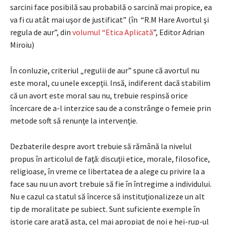
sarcini face posibilă sau probabilă o sarcină mai propice, ea
va fi cu atât mai uşor de justificat” (în “R.M Hare Avortul şi
regula de aur”, din
volumul “Etica Aplicată
”, Editor Adrian
Miroiu)
În conluzie, criteriul „regulii de aur” spune că avortul nu
este moral, cu unele excepţii. Insă, indiferent dacă stabilim
că un avort este moral sau nu, trebuie respinsă orice
încercare de a-l interzice sau de a constrânge o femeie prin
metode soft să renunţe la intervenţie.
Dezbaterile despre avort trebuie să rămână la nivelul
propus în articolul de faţă: discuţii etice, morale, filosofice,
religioase, în vreme ce libertatea de a alege cu privire la a
face sau nu un avort trebuie să fie în întregime a individului.
Nu e cazul ca statul să încerce să instituţionalizeze un alt
tip de moralitate pe subiect. Sunt suficiente exemple în
istorie care arată asta, cel mai apropiat de noi e hei-rup-ul