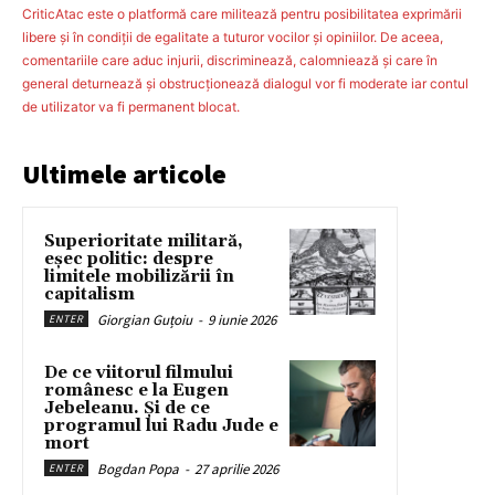
CriticAtac este o platformă care militează pentru posibilitatea exprimării
libere şi în condiţii de egalitate a tuturor vocilor şi opiniilor. De aceea,
comentariile care aduc injurii, discriminează, calomniează şi care în
general deturnează şi obstrucţionează dialogul vor fi moderate iar contul
de utilizator va fi permanent blocat.
Ultimele articole
Superioritate militară,
eșec politic: despre
limitele mobilizării în
capitalism
Giorgian Guțoiu
-
9 iunie 2026
ENTER
De ce viitorul filmului
românesc e la Eugen
Jebeleanu. Și de ce
programul lui Radu Jude e
mort
Bogdan Popa
-
27 aprilie 2026
ENTER