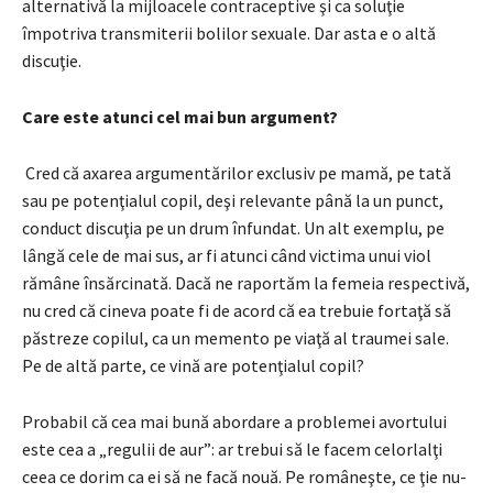
alternativă la mijloacele contraceptive şi ca soluţie
împotriva transmiterii bolilor sexuale. Dar asta e o altă
discuţie.
Care este atunci cel mai bun argument?
Cred că axarea argumentărilor exclusiv pe mamă, pe tată
sau pe potenţialul copil, deşi relevante până la un punct,
conduct discuţia pe un drum înfundat. Un alt exemplu, pe
lângă cele de mai sus, ar fi atunci când victima unui viol
rămâne însărcinată. Dacă ne raportăm la femeia respectivă,
nu cred că cineva poate fi de acord că ea trebuie fortaţă să
păstreze copilul, ca un memento pe viaţă al traumei sale.
Pe de altă parte, ce vină are potenţialul copil?
Probabil că cea mai bună abordare a problemei avortului
este cea a „regulii de aur”: ar trebui să le facem celorlalţi
ceea ce dorim ca ei să ne facă nouă. Pe româneşte, ce ţie nu-