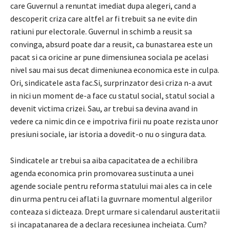
care Guvernul a renuntat imediat dupa alegeri, cand a
descoperit criza care altfel ar fi trebuit sa ne evite din
ratiuni pur electorale. Guvernul in schimb a reusit sa
convinga, absurd poate dar a reusit, ca bunastarea este un
pacat si ca oricine ar pune dimensiunea sociala pe acelasi
nivel sau mai sus decat dimeniunea economica este in culpa.
Ori, sindicatele asta fac.Si, surprinzator desi criza n-a avut
in nici un moment de-a face cu statul social, statul social a
devenit victima crizei. Sau, ar trebui sa devina avand in
vedere ca nimic din ce e impotriva firii nu poate rezista unor
presiuni sociale, iar istoria a dovedit-o nu o singura data.
Sindicatele ar trebui sa aiba capacitatea de a echilibra
agenda economica prin promovarea sustinuta a unei
agende sociale pentru reforma statului mai ales ca in cele
din urma pentru cei aflati la guvrnare momentul algerilor
conteaza si dicteaza. Drept urmare si calendarul austeritatii
si incapatanarea de a declara recesiunea incheiata. Cum?