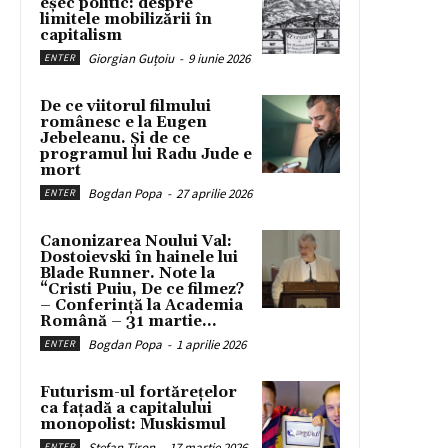
eșec politic: despre
limitele mobilizării în
capitalism
Giorgian Guțoiu
-
9 iunie 2026
ENTER
De ce viitorul filmului
românesc e la Eugen
Jebeleanu. Și de ce
programul lui Radu Jude e
mort
Bogdan Popa
-
27 aprilie 2026
ENTER
Canonizarea Noului Val:
Dostoievski în hainele lui
Blade Runner. Note la
“Cristi Puiu, De ce filmez?
– Conferință la Academia
Română – 31 martie...
Bogdan Popa
-
1 aprilie 2026
ENTER
Futurism-ul fortărețelor
ca fațadă a capitalului
monopolist: Muskismul
Stefan Tiron
-
17 martie 2026
ENTER