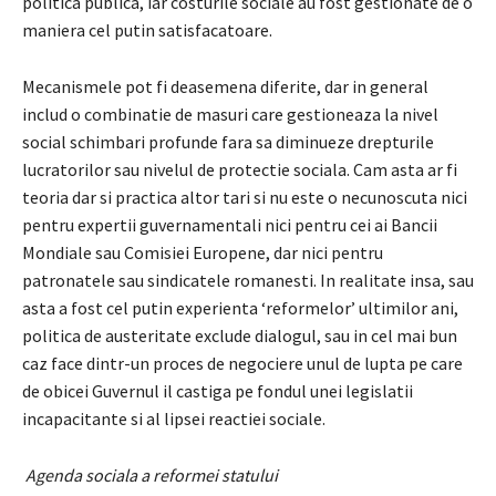
politica publica, iar costurile sociale au fost gestionate de o
maniera cel putin satisfacatoare.
Mecanismele pot fi deasemena diferite, dar in general
includ o combinatie de masuri care gestioneaza la nivel
social schimbari profunde fara sa diminueze drepturile
lucratorilor sau nivelul de protectie sociala. Cam asta ar fi
teoria dar si practica altor tari si nu este o necunoscuta nici
pentru expertii guvernamentali nici pentru cei ai Bancii
Mondiale sau Comisiei Europene, dar nici pentru
patronatele sau sindicatele romanesti. In realitate insa, sau
asta a fost cel putin experienta ‘reformelor’ ultimilor ani,
politica de austeritate exclude dialogul, sau in cel mai bun
caz face dintr-un proces de negociere unul de lupta pe care
de obicei Guvernul il castiga pe fondul unei legislatii
incapacitante si al lipsei reactiei sociale.
Agenda sociala a reformei statului