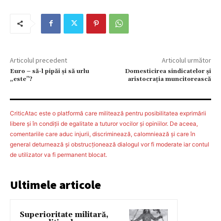
Articolul precedent
Articolul următor
Euro – să-l pipăi şi să urlu
Domesticirea sindicatelor şi
„este”?
aristocraţia muncitorească
CriticAtac este o platformă care militează pentru posibilitatea exprimării
libere şi în condiţii de egalitate a tuturor vocilor şi opiniilor. De aceea,
comentariile care aduc injurii, discriminează, calomniează şi care în
general deturnează şi obstrucţionează dialogul vor fi moderate iar contul
de utilizator va fi permanent blocat.
Ultimele articole
Superioritate militară,