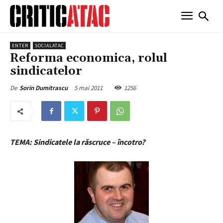
ENTER
SOCIALATAC
Reforma economica, rolul
sindicatelor
5 mai 2011
1256
De
Sorin Dumitrascu
TEMA: Sindicatele la răscruce – încotro?