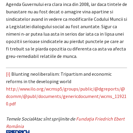
Agenda Guvernului era clara inca din 2008, iar daca tintele de
bunastare nu au fost decat o amagire vina apartine si
sindicatelor avand in vedere ca modificarile Codului Muncii si
a Legislatiei dialogului social au fost anuntate. Sigur ca
nimeni n-ar putea lua asta in serios dar iata ca in lipsa unei
opozitii serioase sindicatele au pierdut punctele pe care ar
fi trebuit sa le piarda opozitia cu diferenta ca asta va afecta
greu-remediabil relatiile de munca.
[i]
Blunting neoliberalism: Tripartism and economic
reforms in the developing world
http://www.ilo.org/wcmsp5/groups/public/@dgreports/@
dcomm/@publ/documents/genericdocument/wcms_11921
0.pdf
Temele SocialAtac sînt sprijinite de
Fundaţia Friedrich Ebert
România