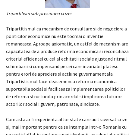
Tripartitism sub presiunea crizei
Tripartitismul ca mecanism de consultare si de negociere a
politicilor economice nu este tocmai o inventie
romaneasca. Aproape axiomatic, un astfel de mecanism are
capacitatea de a produce reforma economica si reconciliaza
criteriul eficientei cu cel al echitatii sociale ajustand ritmul
schimbarii si compensand pe cei care invariabil platesc
pentru erori de apreciere si actiune guvernamentala.
Tripartistismul face deasemenea reforma economica
suportabila social si faciliteaza implementarea politicilor
de reforma structurala prin acordul si implicarea tuturor
actorilor sociali: guvern, patronate, sindicate.
Cam asta ar fi experienta altor state care au traversat crize
si, mai important pentru ca se intampla intr-o Romanie cu
un partid aflat in cautarea unei ideologii, au adoptat politici