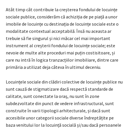
Atât timp cât contribuie la creșterea fondului de locuințe
sociale publice, considerăm că achiziția de pe piață a unor
imobile de locuințe cu destinația de locuințe sociale este o
modalitate contextual acceptabilă. Însă nu aceasta ar
trebuie să fie singurul și nici măcar cel mai important
instrument al creșterii fondului de locuințe sociale; este
nevoie de multe alte proceduri mai puțin costisitoare, și
care nu intră în logica tranzacțiilor imobiliare, dintre care
primăria a utilizat deja câteva în ultimul deceniu.
Locuințele sociale din clădiri colective de locuințe publice nu
sunt cauză de stigmatizare dacă respectă standarde de
calitate, sunt conectate la oraș, nu sunt în zone
subdezvoltate din punct de vedere infrastructural, sunt
construite în varii tipologii arhitecturale, și dacă sunt
accesibile unor categorii sociale diverse îndreptățite pe
baza venitului lor la locuință socială și/sau dacă persoanele