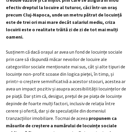
trebuie văzute și ca mijloc prin care se asigură în mod
efectiv dreptul la locuire al tuturor, căci într-un oraș
precum Cluj-Napoca, unde un metru pătrat de locuință
este de trei ori mai mare decât salariul mediu, criza
locuirii este o realitate trăită zi de zi de tot mai mulți
oameni.
Susținem că dacă orașul ar avea un fond de locuințe sociale
prin care să răspundă măcar nevoilor de locuire ale
categoriilor sociale menționate mai sus, cât și alte tipuri de
locuințe non-profit scoase din logica pieței, în timp, și
printr-o creștere semnificativă a acestor stocuri, acestea ar
avea un impact pozitiv și asupra accesibilității locuințelor de
pe piață. Dar știm că, desigur, prețul de pe piața de locuințe
depinde de foarte mulți factori, inclusiv de relația între
cerere și ofertă, dar și de speculațiile din domeniul
tranzacțiilor imobiliare. Tocmai de aceea
propunem ca
măsurile de creștere a numărului de locuințe sociale