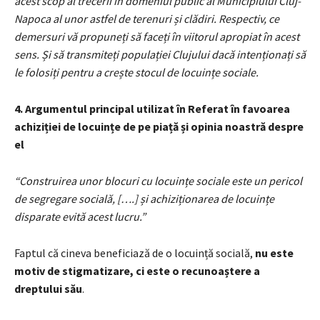
acest scop al trecerii în domeniul public al Municipiului Cluj-
Napoca al unor astfel de terenuri și clădiri. Respectiv, ce
demersuri vă propuneți să faceți în viitorul apropiat în acest
sens. Și să transmiteți populației Clujului dacă intenționați să
le folosiți pentru a crește stocul de locuințe sociale.
4. Argumentul
principal utilizat în Referat în favoarea
achiziției de locuințe de pe piață și opinia noastră despre
el
“Construirea unor blocuri cu locuințe sociale este un pericol
de segregare socială, [….] și achiziționarea de locuințe
disparate evită acest lucru.”
Faptul că cineva beneficiază de o locuință socială,
nu este
motiv de stigmatizare, ci este o recunoaștere a
dreptului său
.