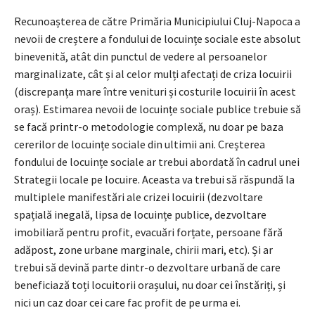
Recunoașterea de către Primăria Municipiului Cluj-Napoca a
nevoii de creștere a fondului de locuințe sociale este absolut
binevenită, atât din punctul de vedere al persoanelor
marginalizate, cât și al celor mulți afectați de criza locuirii
(discrepanța mare între venituri și costurile locuirii în acest
oraș). Estimarea nevoii de locuințe sociale publice trebuie să
se facă printr-o metodologie complexă, nu doar pe baza
cererilor de locuințe sociale din ultimii ani. Creșterea
fondului de locuințe sociale ar trebui abordată în cadrul unei
Strategii locale pe locuire. Aceasta va trebui să răspundă la
multiplele manifestări ale crizei locuirii (dezvoltare
spațială inegală, lipsa de locuințe publice, dezvoltare
imobiliară pentru profit, evacuări forțate, persoane fără
adăpost, zone urbane marginale, chirii mari, etc). Și ar
trebui să devină parte dintr-o dezvoltare urbană de care
beneficiază toți locuitorii orașului, nu doar cei înstăriți, și
nici un caz doar cei care fac profit de pe urma ei.