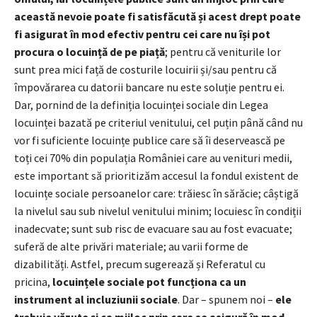
această nevoie poate fi satisfăcută și acest drept poate
fi asigurat în mod efectiv pentru cei care nu își pot
procura o locuință de pe piață
; pentru că veniturile lor
sunt prea mici față de costurile locuirii și/sau pentru că
împovărarea cu datorii bancare nu este soluție pentru ei.
Dar, pornind de la definiția locuinței sociale din Legea
locuinței bazată pe criteriul venitului, cel puțin până când nu
vor fi suficiente locuințe publice care să îi deservească pe
toți cei 70% din populația României care au venituri medii,
este important să prioritizăm accesul la fondul existent de
locuințe sociale persoanelor care: trăiesc în sărăcie; câștigă
la nivelul sau sub nivelul venitului minim; locuiesc în condiții
inadecvate; sunt sub risc de evacuare sau au fost evacuate;
suferă de alte privări materiale; au varii forme de
dizabilități. Astfel, precum sugerează și Referatul cu
pricina,
locuințele sociale pot funcționa ca un
instrument al incluziunii sociale
. Dar – spunem noi –
ele