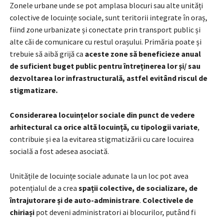
Zonele urbane unde se pot amplasa blocuri sau alte unități
colective de locuințe sociale, sunt teritorii integrate în oraș,
fiind zone urbanizate și conectate prin transport public și
alte căi de comunicare cu restul orașului. Primăria poate și
trebuie să aibă grijă ca
aceste zone să beneficieze anual
de suficient buget public pentru întreținerea lor și/ sau
dezvoltarea lor infrastructurală, astfel evitând riscul de
stigmatizare.
Considerarea locuințelor sociale din punct de vedere
arhitectural ca orice altă locuință, cu tipologii variate
,
contribuie și ea la evitarea stigmatizării cu care locuirea
socială a fost adesea asociată.
Unitățile de locuințe sociale adunate la un loc pot avea
potențialul de a crea
spații colective, de socializare, de
întrajutorare și de auto-administrare
.
Colectivele de
chiriași
pot deveni administratori ai blocurilor, putând fi