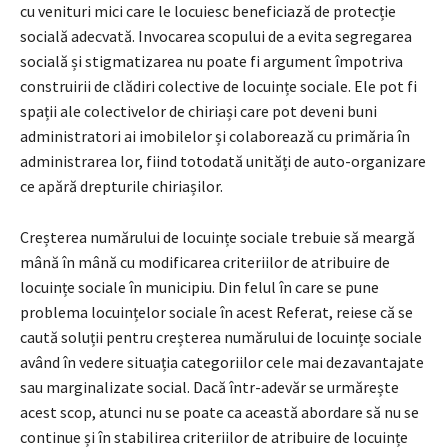
cu venituri mici care le locuiesc beneficiază de protecție
socială adecvată. Invocarea scopului de a evita segregarea
socială și stigmatizarea nu poate fi argument împotriva
construirii de clădiri colective de locuințe sociale. Ele pot fi
spații ale colectivelor de chiriași care pot deveni buni
administratori ai imobilelor și colaborează cu primăria în
administrarea lor, fiind totodată unități de auto-organizare
ce apără drepturile chiriașilor.
Creșterea numărului de locuințe sociale trebuie să meargă
mână în mână cu modificarea criteriilor de atribuire de
locuințe sociale în municipiu. Din felul în care se pune
problema locuințelor sociale în acest Referat, reiese că se
caută soluții pentru creșterea numărului de locuințe sociale
având în vedere situația categoriilor cele mai dezavantajate
sau marginalizate social. Dacă într-adevăr se urmărește
acest scop, atunci nu se poate ca această abordare să nu se
continue și în stabilirea criteriilor de atribuire de locuințe