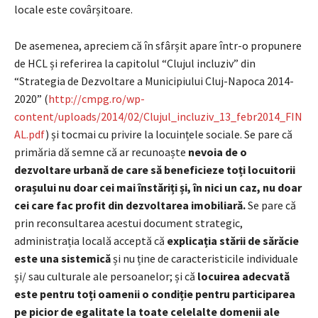
locale este covârșitoare.
De asemenea, apreciem că în sfârșit apare într-o propunere
de HCL și referirea la capitolul “Clujul incluziv” din
“Strategia de Dezvoltare a Municipiului Cluj-Napoca 2014-
2020” (
http://cmpg.ro/wp-
content/uploads/2014/02/Clujul_incluziv_13_febr2014_FIN
AL.pdf
) și tocmai cu privire la locuințele sociale. Se pare că
primăria dă semne că ar recunoaște
nevoia de o
dezvoltare urbană de care să beneficieze toți locuitorii
orașului nu doar cei mai înstăriți și, în nici un caz, nu doar
cei care fac profit din dezvoltarea imobiliară.
Se pare că
prin reconsultarea acestui document strategic,
administrația locală acceptă că
explicația stării de sărăcie
este una sistemică
și nu ține de caracteristicile individuale
și/ sau culturale ale persoanelor; și că
locuirea adecvată
este pentru toți oamenii o condiție pentru participarea
pe picior de egalitate la toate celelalte domenii ale