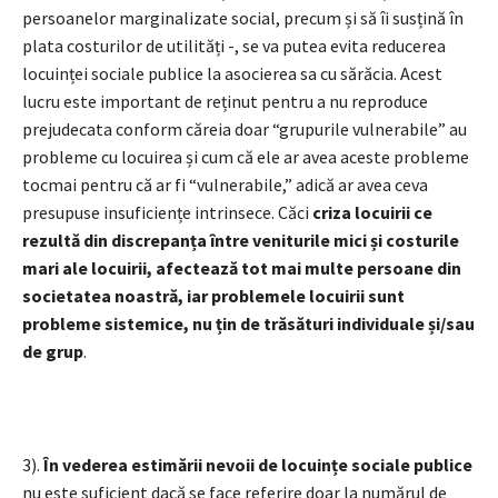
persoanelor marginalizate social, precum și să îi susțină în
plata costurilor de utilități -, se va putea evita reducerea
locuinței sociale publice la asocierea sa cu sărăcia. Acest
lucru este important de reținut pentru a nu reproduce
prejudecata conform căreia doar “grupurile vulnerabile” au
probleme cu locuirea și cum că ele ar avea aceste probleme
tocmai pentru că ar fi “vulnerabile,” adică ar avea ceva
presupuse insuficiențe intrinsece. Căci
criza locuirii ce
rezultă din discrepanța între veniturile mici și costurile
mari ale locuirii, afectează tot mai multe persoane din
societatea noastră, iar problemele locuirii sunt
probleme sistemice, nu țin de trăsături individuale și/sau
de grup
.
3).
În vederea estimării nevoii de locuințe sociale publice
nu este suficient dacă se face referire doar la numărul de