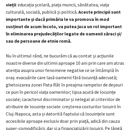
vieții
: educația școlară, piața muncii, sănătatea, viața
culturală, socială, publică și politică.
Aceste principii sunt
importante și dacă primăria le va promova în mod
susținut de acum încolo, va putea juca un rol important
în eliminarea prejudecăților legate de oamenii săraci și/
sau de persoane de etnie romă.
Nu în ultimul rând, ne bucurăm că au contat și acțiunile
noastre diverse din ultimii aproape 10 ani prin care am atras
atenția asupra unor fenomene negative ce se întâmplă în
oraș: evacuările care lasă oamenii fără locuință adecvată;
ghetoizarea zonei Pata Rât în preajma rampelor de deșeuri
ce pun în pericol viața oamenilor; lipsa acută de locuințe
sociale; caracterul discriminator și nelegal al criteriilor de
atribuire de locuințe sociale: creșterea costurilor locuirii în
Cluj-Napoca, asta și datorită faptului că locuințele sunt
accesibile aproape exclusiv doar prin piață, adică din cauza
super-comodificării, dar și a financializării locuirii. Pe lângă