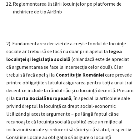
Reglementarea listării locuințelor pe platforme de
închiriere de tip AirBnb
2). Fundamentarea deciziei de a crește fondul de locuințe
sociale ar trebui să se facă nu doar prin apelul la
legea
locuinței și legislația socială
(chiar dacă este de apreciat
că argumentarea se face la intersecția celor două). Ci ar
trebui să facă apel și la
Constituția României
care prevede
printre obligațiile statului asigurarea pentru toți a unui trai
decent ce include la rândul său și o locuință decentă. Precum
și la
Carta Socială Europeană
, în special la articolele sale
privind dreptul la locuință ca drept social-economic.
Utilizând și aceste argumente – pe lângă faptul că se
recunoaște că locuința socială publică este un mijloc al
incluziunii sociale și reducerii sărăciei și că statul, respectiv
Consiliile Locale au obligația să asigure o locuință