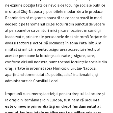
ne expune poziția față de nevoia de locuințe sociale publice
în orașul Cluj-Napoca și posibilele moduri de a le produce.
Reamintim că mișcarea noastră se concentrează în mod
deosebit pe fenomenul crizei locuirii din punctul de vedere
al persoanelor cu venituri mici și care locuiesc în condiții
inadecvate, printre ele persoanele de etnie romă forțate de
diverși factori și actori să locuiască în zona Pata Rât. Am
militat și milităm pentru asigurarea accesului efectiv al
acestor persoane la locuințe adecvate și sigure, care,
conform viziunii noastre, sunt tocmai locuințele sociale din
oraș, aflate în proprietatea Municipiului Cluj-Napoca,
aparținând domeniului său public, adică inalienabile, și
administrate de Consiliul Local.
Împreună cu numeroși activiști pentru dreptul la locuire și
la oraș din România și din Europa, susținem că
locuirea
este o nevoie primordială și un drept fundamental al
omului, iar locuințele publice sunt un mijloc prin care