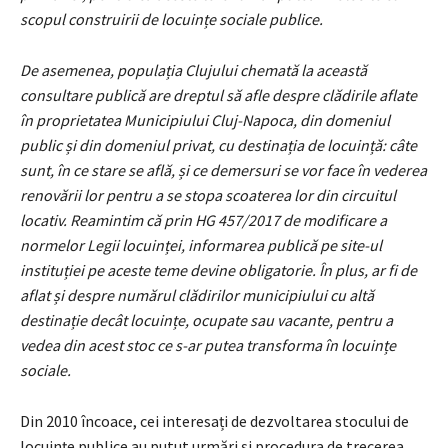
scopul construirii de locuințe sociale publice.
De asemenea, populația Clujului chemată la această
consultare publică are dreptul să afle despre clădirile aflate
în proprietatea Municipiului Cluj-Napoca, din domeniul
public și din domeniul privat, cu destinația de locuință: câte
sunt, în ce stare se află, și ce demersuri se vor face în vederea
renovării lor pentru a se stopa scoaterea lor din circuitul
locativ. Reamintim că prin HG 457/2017 de modificare a
normelor Legii locuinței, informarea publică pe site-ul
instituției pe aceste teme devine obligatorie. În plus, ar fi de
aflat și despre numărul clădirilor municipiului cu altă
destinație decât locuințe, ocupate sau vacante, pentru a
vedea din acest stoc ce s-ar putea transforma în locuințe
sociale.
Din 2010 încoace, cei interesați de dezvoltarea stocului de
locuințe publice au putut urmări și procedura de trecerea