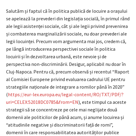
Salutăm și faptul că în politica publică de locuire a orașului
se apelează la prevederi din legislația socială, în primul rând
ale legii asistenței sociale, cât și ale legii privind prevenirea
și combaterea marginalizării sociale, nu doar prevederi ale
legii locuinței. Precum vom argumenta mai jos, credem că,
pe lângă introducerea perspectivei sociale în politica
locuirii și în dezvoltarea urbană, este nevoie și de
perspectiva non-discriminării. Desigur, aplicabil nu doar în
Cluj-Napoca. Pentru că, precum observă și recentul “Raport
al Comisiei Europene privind evaluarea cadrului UE pentru
strategiile naționale de integrare a romilor până în 2020”
(
https://eur-lex.europa.eu/legal-content/RO/TXT/PDF/?
uri=CELEX:52018DC0785&from=EN
), este timpul ca aceste
strategii să se concentreze pe cele mai neglijate două
domenii ale politicilor de până acum, și anume locuirea și
“atitudinile negative și discriminatorii față de romi”,
domenii în care responsabilitatea autorităților publice