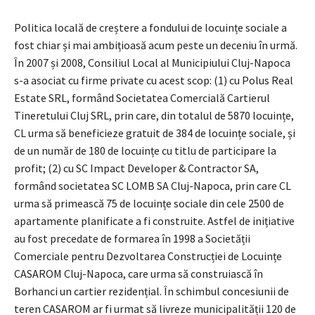
Politica locală de creștere a fondului de locuințe sociale a
fost chiar și mai ambițioasă acum peste un deceniu în urmă.
În 2007 și 2008, Consiliul Local al Municipiului Cluj-Napoca
s-a asociat cu firme private cu acest scop: (1) cu Polus Real
Estate SRL, formând Societatea Comercială Cartierul
Tineretului Cluj SRL, prin care, din totalul de 5870 locuințe,
CL urma să beneficieze gratuit de 384 de locuințe sociale, și
de un număr de 180 de locuințe cu titlu de participare la
profit; (2) cu SC Impact Developer & Contractor SA,
formând societatea SC LOMB SA Cluj-Napoca, prin care CL
urma să primească 75 de locuințe sociale din cele 2500 de
apartamente planificate a fi construite. Astfel de inițiative
au fost precedate de formarea în 1998 a Societății
Comerciale pentru Dezvoltarea Construcției de Locuințe
CASAROM Cluj-Napoca, care urma să construiască în
Borhanci un cartier rezidențial. În schimbul concesiunii de
teren CASAROM ar fi urmat să livreze municipalității 120 de