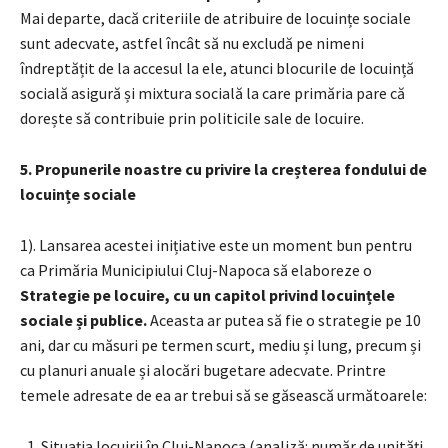
Mai departe, dacă criteriile de atribuire de locuințe sociale
sunt adecvate, astfel încât să nu excludă pe nimeni
îndreptățit de la accesul la ele, atunci blocurile de locuință
socială asigură și mixtura socială la care primăria pare că
dorește să contribuie prin politicile sale de locuire.
5. Propunerile
noastre cu privire la creșterea fondului de
locuințe sociale
1). Lansarea acestei inițiative este un moment bun pentru
ca Primăria Municipiului Cluj-Napoca să elaboreze o
Strategie pe locuire, cu un capitol privind locuințele
sociale și publice.
Aceasta ar putea să fie o strategie pe 10
ani, dar cu măsuri pe termen scurt, mediu și lung, precum și
cu planuri anuale și alocări bugetare adecvate. Printre
temele adresate de ea ar trebui să se găsească următoarele:
Situația locuirii în Cluj-Napoca (analiză: număr de unități