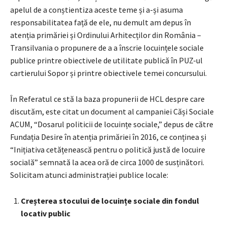
apelul de a conștientiza aceste teme și a-și asuma
responsabilitatea față de ele, nu demult am depus în
atenția primăriei și Ordinului Arhitecților din România –
Transilvania o propunere de a a înscrie locuințele sociale
publice printre obiectivele de utilitate publică în PUZ-ul
cartierului Sopor și printre obiectivele temei concursului.
În Referatul ce stă la baza propunerii de HCL despre care
discutăm, este citat un document al campaniei Căși Sociale
ACUM, “Dosarul politicii de locuințe sociale,” depus de către
Fundația Desire în atenția primăriei în 2016, ce conținea și
“Inițiativa cetățenească pentru o politică justă de locuire
socială” semnată la acea oră de circa 1000 de susținători.
Solicitam atunci administrației publice locale:
Creșterea stocului de locuințe sociale din fondul
locativ public