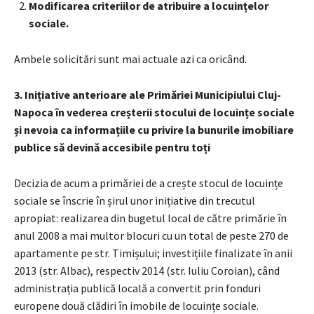
Modificarea criteriilor de atribuire a locuințelor
sociale.
Ambele solicitări sunt mai actuale azi ca oricând.
3. Inițiative anterioare ale Primăriei Municipiului Cluj-
Napoca în vederea creșterii stocului de locuințe sociale
și nevoia ca informațiile cu privire la bunurile imobiliare
publice să devină accesibile pentru toți
Decizia de acum a primăriei de a crește stocul de locuințe
sociale se înscrie în șirul unor inițiative din trecutul
apropiat: realizarea din bugetul local de către primărie în
anul 2008 a mai multor blocuri cu un total de peste 270 de
apartamente pe str. Timișului; investițiile finalizate în anii
2013 (str. Albac), respectiv 2014 (str. Iuliu Coroian), când
administrația publică locală a convertit prin fonduri
europene două clădiri în imobile de locuințe sociale.