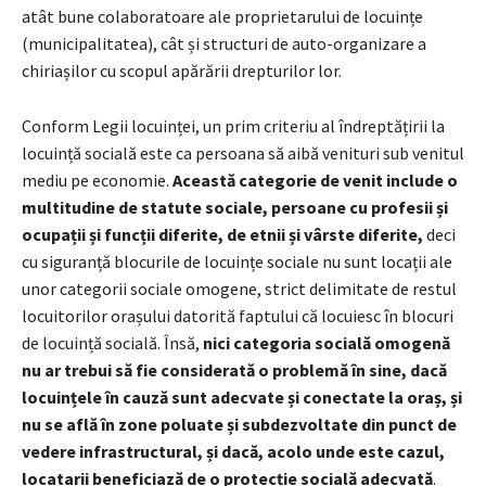
atât bune colaboratoare ale proprietarului de locuințe
(municipalitatea), cât și structuri de auto-organizare a
chiriașilor cu scopul apărării drepturilor lor.
Conform Legii locuinței, un prim criteriu al îndreptățirii la
locuință socială este ca persoana să aibă venituri sub venitul
mediu pe economie.
Această categorie de venit include o
multitudine de statute sociale, persoane cu profesii și
ocupații și funcții diferite, de etnii și vârste diferite,
deci
cu siguranță blocurile de locuințe sociale nu sunt locații ale
unor categorii sociale omogene, strict delimitate de restul
locuitorilor orașului datorită faptului că locuiesc în blocuri
de locuință socială. Însă,
nici categoria socială omogenă
nu ar trebui să fie considerată o problemă în sine, dacă
locuințele în cauză sunt adecvate și conectate la oraș, și
nu se află în zone poluate și subdezvoltate din punct de
vedere infrastructural, și dacă, acolo unde este cazul,
locatarii beneficiază de o protecție socială adecvată
.