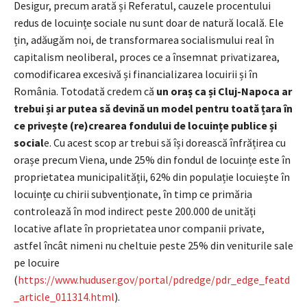
Desigur, precum arată și Referatul, cauzele procentului
redus de locuințe sociale nu sunt doar de natură locală. Ele
țin, adăugăm noi, de transformarea socialismului real în
capitalism neoliberal, proces ce a însemnat privatizarea,
comodificarea excesivă și financializarea locuirii și în
România. Totodată credem că
un oraș ca și Cluj-Napoca ar
trebui și ar putea să devină un model pentru toată țara în
ce privește (re)crearea fondului de locuințe publice și
social
e. Cu acest scop ar trebui să își dorească înfrățirea cu
orașe precum Viena, unde 25% din fondul de locuințe este în
proprietatea municipalității, 62% din populație locuiește în
locuințe cu chirii subvenționate, în timp ce primăria
controlează în mod indirect peste 200.000 de unități
locative aflate în proprietatea unor companii private,
astfel încât nimeni nu cheltuie peste 25% din veniturile sale
pe locuire
(
https://www.huduser.gov/portal/pdredge/pdr_edge_featd
_article_011314.html
).