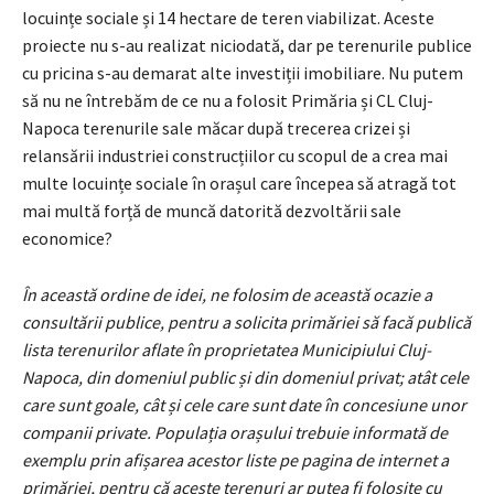
locuințe sociale și 14 hectare de teren viabilizat. Aceste
proiecte nu s-au realizat niciodată, dar pe terenurile publice
cu pricina s-au demarat alte investiții imobiliare. Nu putem
să nu ne întrebăm de ce nu a folosit Primăria și CL Cluj-
Napoca terenurile sale măcar după trecerea crizei și
relansării industriei construcțiilor cu scopul de a crea mai
multe locuințe sociale în orașul care începea să atragă tot
mai multă forță de muncă datorită dezvoltării sale
economice?
În această ordine de idei, ne folosim de această ocazie a
consultării publice, pentru a solicita primăriei să facă publică
lista terenurilor aflate în proprietatea Municipiului Cluj-
Napoca, din domeniul public și din domeniul privat; atât cele
care sunt goale, cât și cele care sunt date în concesiune unor
companii private. Populația orașului trebuie informată de
exemplu prin afișarea acestor liste pe pagina de internet a
primăriei, pentru că aceste terenuri ar putea fi folosite cu