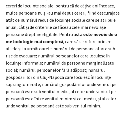
cereri de locuințe sociale, pentru că de câțiva ani încoace,
multe persoane nu și-au mai depus cereri, fiind descurajate
atât de numărul redus de locuințe sociale care se atribuie
anual, cât și de criteriile ce făceau cele mai nevoiașe
persoane drept neeligibile. Pentru asta
este nevoie de o
metodologie mai complexă
, care să se refere printre
altele și la următoarele: numărul de persoane aflate sub
risc de evacuare; numărul persoanelor care locuiesc în
locuințe informale; numărul de persoane marginalizate
social; numărul persoanelor fără adăpost; numărul
gospodăriilor din Cluj-Napoca care locuiesc în locuințe
supraaglomerate; numărul gospodăriilor unde venitul pe
persoană este sub venitul mediu, al celor unde venitul pe
persoană este între venitul minim și cel mediu, și al celor
unde venitul pe persoană este sub venitul minim.