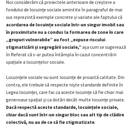
Noi considerăm că proiectele anterioare de creștere a
fondului de locuințe sociale amintite în paragraful de mai
sus reprezintă exemple concrete și variate ale faptului că
acordarea de locuințe sociale într-un singur imobil sau
în proximitate nu a condus la formarea de zone în care
„grupuri vulnerabile” au fost „expuse riscului
stigmatizării și segregării sociale,”
așa cum se sugerează
în Referat că s-ar putea întâmpla în cazul concentrării
spațiale a locuințelor sociale.
Locuințele sociale nu sunt locuințe de proastă calitate. Din
contra, ele trebuie să respecte niște standarde definite în
Legea locuinței, care fac ca aceste locuințe să fie chiar mai
generoase spațial și ca dotări decât multe locuințe private.
Dacă respectă aceste standarde, locuințele sociale,
chiar dacă sunt într-un singur bloc sau alt tip de clădire
colectivă, nu au de ce să fie stigmatizate
.