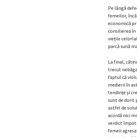
Pe lângă defec
femeilor, încă
economică prin
consilierea în
viețile celorla
parcă sună mai
La final, câte
trecut nebăgat
faptul că viol
medierii în as
tendințe și cr
sunt de dorit 
astfel de solu
acordă nici mi
verdict împotr
femeii agresat