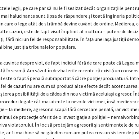
tele legii, pe care par să nu le fi sesizat decât organizațiile pentr
 mai halucinante sunt lipsa de răspundere și toată ingineria politi
 care o lege atât de strâmbă devine cuvânt de ordine. Medierea, ca
 alte cazuri, este de fapt visul împlinit al multora – putere de deciz
lți, fără nici un fel de responsabilitate. În fața unei așa justiții dem
 bine justiția tribunalelor populare.
va cuvinte despre viol, de fapt indiciul fără de care poate că Legea me
ă în seamă. Am văzut în dezbaterile recente că există un consens c
ul este o faptă penală subraportată către poliție/procuratură. Int
tfel de cazuri nu are cum să producă alte efecte decât accentuarea 
eșterea posibilității de a cădea din nou victimă aceluiași agresor. În
proceduri legale cât mai atente la nevoile victimei, însă medierea 
ție – la mediere, agresorul scapă fără cercetare penală, iar victimei 
nimul de protecție oferit de o investigație a poliției – nemaivorbin
iva violatorului. În loc să protejăm agresorii și sentimentele de ru
e, ar fi mai bine să ne gândim cum am putea crea un sistem de justi