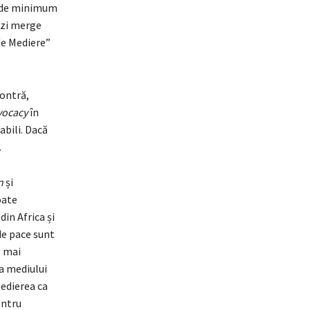
) de minimum
tăzi merge
de Mediere”
contră,
vocacy
în
abili. Dacă
.
n
și
oate
din Africa și
de pace sunt
, mai
a mediului
edierea ca
entru