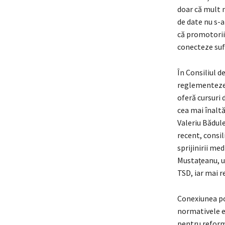
doar că mult 
de date nu s-a
că promotorii 
conecteze sufi
În Consiliul d
reglementeze f
oferă cursuri 
cea mai înaltă
Valeriu Bădule
recent, consil
sprijinirii me
Mustațeanu, un
TSD, iar mai r
Conexiunea pol
normativele ex
pentru reforma 