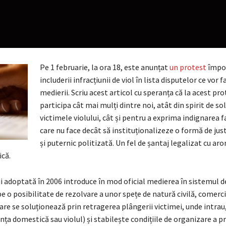
Pe 1 februarie, la ora 18, este anunțat
un protest
împo
includerii infracțiunii de viol în lista disputelor ce vor 
medierii. Scriu acest articol cu speranța că la acest pro
participa cât mai mulți dintre noi, atât din spirit de so
victimele violului, cât și pentru a exprima indignarea f
care nu face decât să instituționalizeze o formă de just
și puternic politizată. Un fel de șantaj legalizat cu ar
ică.
 adoptată în 2006 introduce în mod oficial medierea în sistemul de
 o posibilitate de rezolvare a unor spețe de natură civilă, comerci
are se soluționează prin retragerea plângerii victimei, unde intrau
lența domestică sau violul) și stabilește condițiile de organizare a pr