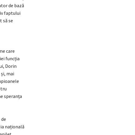
ator de bază
iv faptului
t să se
rme care
iei funcția
ui, Dorin
și, mai
ampioanele
etru
me speranța
i de
ia națională
anileț,