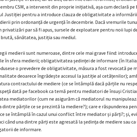
embru CSM, a intervenit din proprie inițiativă, așa cum declară pe 
l Justiției pentru a introduce clauza de obligativitate a informării 
ierii prin ordonanță de urgență în decembrie. Dacă vremurile tunu
n privatizări par să fi apus, sursele de exploatare pentru noii lupi d
rută, sănătatea, justiția sau mediul.
gii medierii sunt numeroase, dintre cele mai grave fiind: introduc
e în sfera medierii; obligativitatea ședinței de informare (în Italia
odusese o prevedere de obligativitate, măsura a fost revocată pe 
alitate deoarece îngrădește accesul la justiție al cetățenilor); a
natura contractului de mediere (ce se întâmplă dacă părțile nu resp
speță dată pe facebook ca temă pentru mediatori de însuși Cristian
atea mediatorilor (cum ne asigurăm că mediatorul nu manipuleaz
 dintre părțile ce se prezintă la mediere?); care e răspunderea pen
ce se întâmplă în cazul unui conflict între mediator și părți?; și, ev
i când una dintre părți este agresată la ședința de mediere sau ca
igatorii de informare.