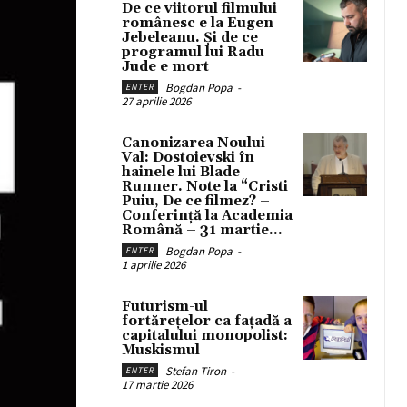
De ce viitorul filmului
românesc e la Eugen
Jebeleanu. Și de ce
programul lui Radu
Jude e mort
Bogdan Popa
-
ENTER
27 aprilie 2026
Canonizarea Noului
Val: Dostoievski în
hainele lui Blade
Runner. Note la “Cristi
Puiu, De ce filmez? –
Conferință la Academia
Română – 31 martie...
Bogdan Popa
-
ENTER
1 aprilie 2026
Futurism-ul
fortărețelor ca fațadă a
capitalului monopolist:
Muskismul
Stefan Tiron
-
ENTER
17 martie 2026