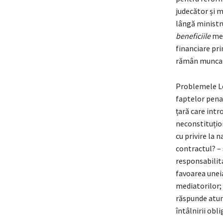
judecător și m
lângă ministru
beneficiile
med
financiare pri
rămân munca b
Problemele Le
faptelor penal
țară care intr
neconstituțion
cu privire la 
contractul? – 
responsabilit
favoarea uneia
mediatorilor; 
răspunde atunc
întâlnirii obl