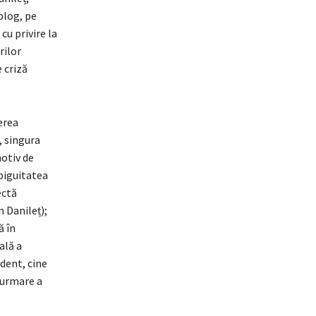
blog, pe
cu privire la
rilor
e criză
erea
, singura
motiv de
mbiguitatea
ectă
 Danileț);
ă în
ală a
ident, cine
 urmare a