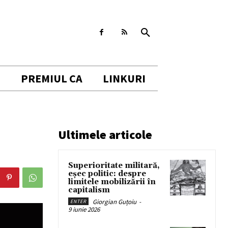
I
PREMIUL CA
LINKURI
Ultimele articole
Superioritate militară,
eșec politic: despre
limitele mobilizării în
capitalism
Giorgian Guțoiu
-
ENTER
9 iunie 2026