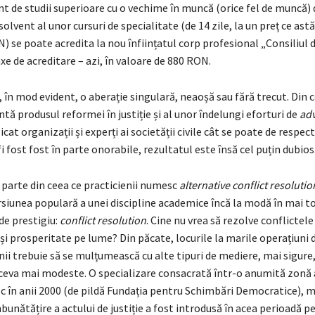
nt de studii superioare cu o vechime în muncă (orice fel de muncă
bsolvent al unor cursuri de specialitate (de 14 zile, la un preț ce as
) se poate acredita la nou înființatul corp profesional „Consiliul 
xe de acreditare – azi, în valoare de 880 RON.
 în mod evident, o aberație singulară, neaoșă sau fără trecut. Din 
tă produsul reformei în justiție și al unor îndelungi eforturi de
ad
cat organizații și experți ai societății civile cât se poate de respect
fi fost fost în parte onorabile, rezultatul este însă cel puțin dubios
 parte din ceea ce practicienii numesc
alternative conflict resolutio
rsiunea populară a unei discipline academice încă la modă în mai t
 de prestigiu:
conflict resolution
. Cine nu vrea să rezolve conflictele 
și prosperitate pe lume? Din păcate, locurile la marile operațiuni 
unii trebuie să se mulțumească cu alte tipuri de mediere, mai sigure
i ceva mai modeste. O specializare consacrată într-o anumită zonă 
în anii 2000 (de pildă Fundația pentru Schimbări Democratice), m
bunătățire a actului de justiție a fost introdusă în acea perioadă p