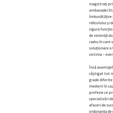
magistrați pri
ambasadei Stat
îmbunătățire a
ridicolului și
sigura funcțio
de violență do
cadru în care
soluționare a 
victima – even
Însă avantaje
câștigat tot m
grade diferite
medierii în ca
profesie ce p
specializări d
afaceri de suc
ordonanța de 