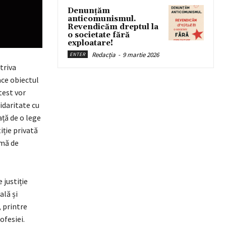
Denunțăm
anticomunismul.
Revendicăm dreptul la
o societate fără
exploatare!
Redacția
-
9 martie 2026
ENTER
triva
face obiectul
test vor
lidaritate cu
ață de o lege
iție privată
omă de
 justiție
ală și
, printre
ofesiei.