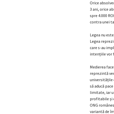
Orice absolve
3 ani, orice a
spre 4.000 RON
contra unei ta
Legea nu este,
Legea reprezin
care s-au impli
intențiile vor 
Medierea face
reprezintă ve
universitățile
să aducă pace 
limitate, iar 
profitabile ș
ONG românesc 
variantă de îm