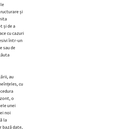
ale
ructurare și
mita
t și de a
ace cu cazuri
esivi într-un
e sau de
căuta
rii, au
neînțeles, cu
ocedura
izont, o
ele unei
ei noi
ă la
r bază date,