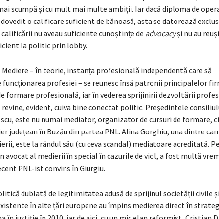
mai scumpă și cu mult mai multe ambiții. Iar dacă diploma de oper
 dovedit o calificare suficient de bănoasă, asta se datorează exclus
calificării nu aveau suficiente cunoștințe de
advocacy
și nu au reuși
cient la politic prin lobby.
e Mediere – în teorie, instanța profesională independentă care să
uncționarea profesiei – se reunesc însă patronii principalelor fi
de formare profesională, iar în vederea sprijinirii dezvoltării profes
 revine, evident, cuiva bine conectat politic. Președintele consiliul
scu, este nu numai mediator, organizator de cursuri de formare, ci 
ier județean în Buzău din partea PNL. Alina Gorghiu, una dintre c
dierii, este la rândul său (cu ceva scandal) mediatoare acreditată. P
 avocat al medierii în special în cazurile de viol, a fost multă vre
ecent PNL-ist convins în Giurgiu.
itică dublată de legitimitatea adusă de sprijinul societății civile ș
istente în alte țări europene au împins medierea direct în strateg
în justiție în 2010, iar de aici, cu un mic elan reformist, Cristian D