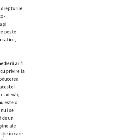
u drepturile
co-
 și
ie peste
ocratice,
dierii ar fi
u privire la
roducerea
acestei
tr-adevăr,
nu este o
nu i se
d de un
șine ale
ție în care