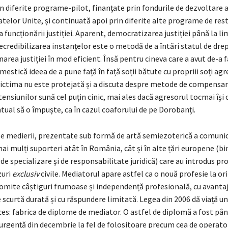
n diferite programe-pilot, finanțate prin fondurile de dezvoltare 
elor Unite, și continuată apoi prin diferite alte programe de rest
 funcționării justiției. Aparent, democratizarea justiției până la li
 decredibilizarea instanțelor este o metodă de a întări statul de drep
narea justiției în mod eficient. Însă pentru cineva care a avut de-a f
mestică ideea de a pune față în față soții bătute cu propriii soți agr
 victima nu este protejată și a discuta despre metode de compensar
tensiunilor sună cel puțin cinic, mai ales dacă agresorul tocmai își 
tual să o împuște, ca în cazul coaforului de pe Dorobanți.
le medierii, prezentate sub formă de artă semiezoterică a comunică
ai mulți suporteri atât în România, cât și în alte țări europene (bi
 de specializare și de responsabilitate juridică) care au introdus pr
zuri
exclusiv
civile. Mediatorul apare astfel ca o nouă profesie la or
romite câștiguri frumoase și independență profesională, cu avantaj
e scurtă durată și cu răspundere limitată. Legea din 2006 dă viață un
ces: fabrica de diplome de mediator. O astfel de diplomă a fost pân
urgență din decembrie la fel de folositoare precum cea de operato