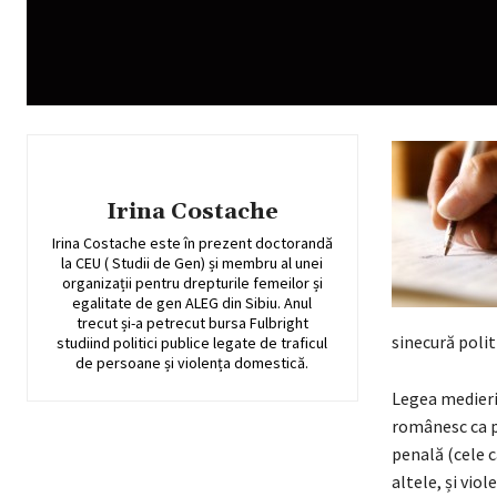
Irina Costache
Irina Costache este în prezent doctorandă
la CEU ( Studii de Gen) și membru al unei
organizații pentru drepturile femeilor și
egalitate de gen ALEG din Sibiu. Anul
trecut și-a petrecut bursa Fulbright
sinecură polit
studiind politici publice legate de traficul
de persoane și violența domestică.
Legea medierii
românesc ca pe
penală (cele c
altele, și vio