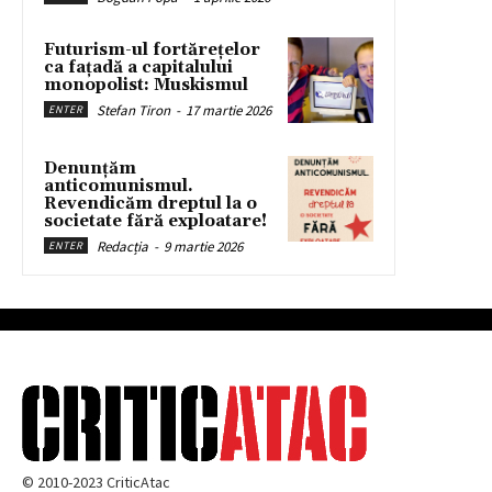
Futurism-ul fortărețelor
ca fațadă a capitalului
monopolist: Muskismul
Stefan Tiron
-
17 martie 2026
ENTER
Denunțăm
anticomunismul.
Revendicăm dreptul la o
societate fără exploatare!
Redacția
-
9 martie 2026
ENTER
© 2010-2023 CriticAtac