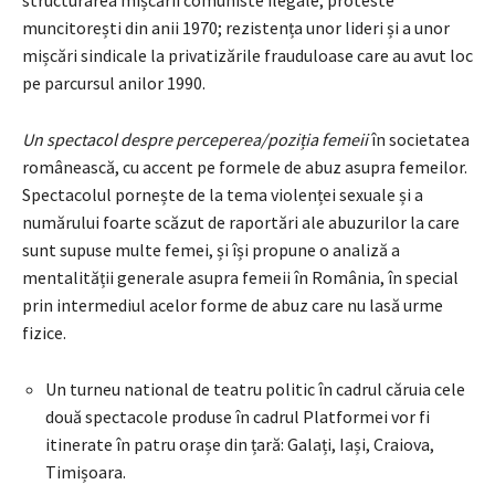
structurarea mișcării comuniste ilegale; proteste
muncitorești din anii 1970; rezistența unor lideri și a unor
mișcări sindicale la privatizările frauduloase care au avut loc
pe parcursul anilor 1990.
Un spectacol despre
perceperea/poziția femeii
în societatea
românească, cu accent pe formele de abuz asupra femeilor.
Spectacolul pornește de la tema violenței sexuale și a
numărului foarte scăzut de raportări ale abuzurilor la care
sunt supuse multe femei, și își propune o analiză a
mentalității generale asupra femeii în România, în special
prin intermediul acelor forme de abuz care nu lasă urme
fizice.
Un turneu national de teatru politic în cadrul căruia cele
două spectacole produse în cadrul Platformei vor fi
itinerate în patru orașe din țară: Galați, Iași, Craiova,
Timișoara.