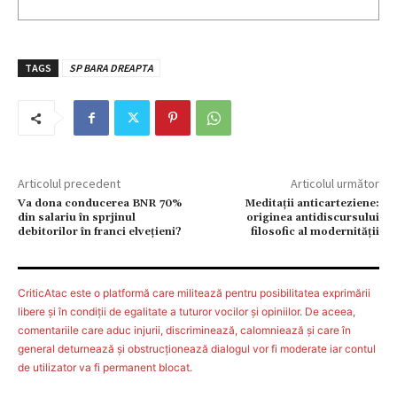
TAGS
SP BARA DREAPTA
Articolul precedent
Articolul următor
Va dona conducerea BNR 70%
Meditații anticarteziene:
din salariu în sprjinul
originea antidiscursului
debitorilor în franci elvețieni?
filosofic al modernității
CriticAtac este o platformă care militează pentru posibilitatea exprimării
libere şi în condiţii de egalitate a tuturor vocilor şi opiniilor. De aceea,
comentariile care aduc injurii, discriminează, calomniează şi care în
general deturnează şi obstrucţionează dialogul vor fi moderate iar contul
de utilizator va fi permanent blocat.