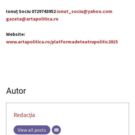
Ionuț Sociu 0729743952
ionut_sociu@yahoo.com
gazeta@artapolitica.ro
Website:
www.artapolitica.ro/platformadeteatrupolitic2015
Autor
Redacția
View all posts