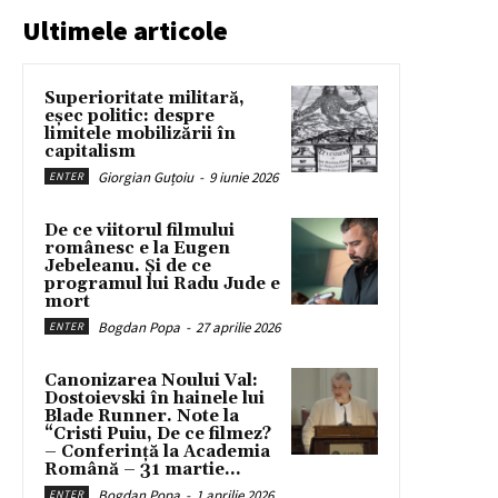
Ultimele articole
Superioritate militară,
eșec politic: despre
limitele mobilizării în
capitalism
Giorgian Guțoiu
-
9 iunie 2026
ENTER
De ce viitorul filmului
românesc e la Eugen
Jebeleanu. Și de ce
programul lui Radu Jude e
mort
Bogdan Popa
-
27 aprilie 2026
ENTER
Canonizarea Noului Val:
Dostoievski în hainele lui
Blade Runner. Note la
“Cristi Puiu, De ce filmez?
– Conferință la Academia
Română – 31 martie...
Bogdan Popa
-
1 aprilie 2026
ENTER