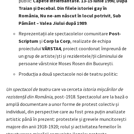
public:
Capete înfierbântate. 13-15 iunie 1990
,
După
Traian și Decebal. Din filele istoriei gay în
România
,
Nu ne-am născut în locul potrivit
,
Sub
Pământ – Valea Jiului după 1989
.
Reprezentații ale spectacolelor comunitare
Post-
Scriptum
și
Corp la Corp
, realizate de echipa
proiectului
VÂRSTA4
, proiect coordonat împreună de
un grup de artiste/ști și rezidentele/ții căminului de
persoane vârstnice Moses Rosen din București.
Producția a două spectacole noi de teatru politic:
Un spectacol de teatru
care va cerceta
istoria mișcărilor de
rezistență din România
, post-1918. Spectacolul are la bază o
amplă documentare a unor forme de protest colectiv și
individual, din perspective care au fost prea puțin analizate
artistic până în prezent: protestele și grevele muncitorești
majore din anii 1918-1920; rolul și activitatea femeilor în