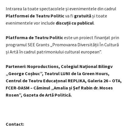
Intrarea la toate spectacolele și evenimentele din cadrul
Platformei de Teatru Politic
va fi
gratuită
și toate
evenimentele vor include
discuții cu publicul
.
Platforma de Teatru Politic
este un proiect finanțat prin
programul SEE Grants „Promovarea Diversității În Cultură
și Artă în cadrul patrimoniului cultural european”.
Parteneri: Noproductions, Colegiul Național Bilingv
„George Coșbuc”, Teatrul LUNI de la Green Hours,
Centrul de Teatru Educațonal REPLIKA, Galeria 26 – OTA,
FCER-DASM – Căminul „Amalia și Șef Rabin dr. Moses
Rosen”, Gazeta de Artă Politică.
Contact: