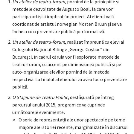
Un atelier de teatru-forum
, pornind de la prinicpiile și
metodele dezvoltate de Augusto Boal, la care vor
participa artiștii implicați în proiect. Atelierul va fi
coordonat de artistul norvegian Morten Bruun și se va
încheia cu o prezentare publică performativă.
Un atelier de teatru-forum
, realizat împreună cu elevi ai
Colegiului Naţional Bilingv „George Coşbuc” din
București, în cadrul căruia vor fi explorate metode de
teatru-forum, cu accent pe dimensiunea politică și pe
auto-organizarea elevilor pornind de la metoda
respectivă. La finalul atelierului va avea loc o prezentare
publică.
O Stagiune de Teatru Politic
, desfășurată pe întreg
parcursul anului 2015, program ce va cuprinde
următoarele evenimente
:
O serie de reprezentații ale unor spectacole pe teme
majore ale istoriei recente, marginalizate în discursul