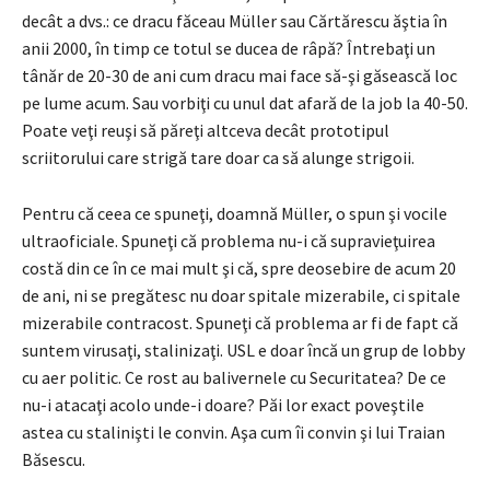
decât a dvs.: ce dracu făceau Müller sau Cărtărescu ăştia în
anii 2000, în timp ce totul se ducea de râpă? Întrebaţi un
tânăr de 20-30 de ani cum dracu mai face să-şi găsească loc
pe lume acum. Sau vorbiţi cu unul dat afară de la job la 40-50.
Poate veţi reuşi să păreţi altceva decât prototipul
scriitorului care strigă tare doar ca să alunge strigoii.
Pentru că ceea ce spuneţi, doamnă Müller, o spun şi vocile
ultraoficiale. Spuneţi că problema nu-i că supravieţuirea
costă din ce în ce mai mult şi că, spre deosebire de acum 20
de ani, ni se pregătesc nu doar spitale mizerabile, ci spitale
mizerabile contracost. Spuneţi că problema ar fi de fapt că
suntem virusaţi, stalinizaţi. USL e doar încă un grup de lobby
cu aer politic. Ce rost au balivernele cu Securitatea? De ce
nu-i atacaţi acolo unde-i doare? Păi lor exact poveştile
astea cu stalinişti le convin. Aşa cum îi convin şi lui Traian
Băsescu.