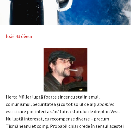
Ìóâè 43 ôèëüì
Herta Müller luptă foarte sincer cu stalinismul,
comunismul, Securitatea şi cu tot soiul de alţi
zombies
estici care pot infecta sănătatea statului de drept în Vest.
Nu luptă interesat, cu recompense diverse – precum
Tismăneanu et comp. Probabil chiar crede în sensul acestei