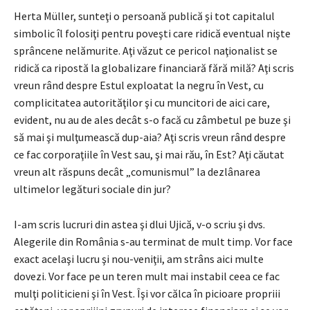
Herta Müller, sunteţi o persoană publică şi tot capitalul
simbolic îl folosiţi pentru poveşti care ridică eventual nişte
sprâncene nelămurite. Aţi văzut ce pericol naţionalist se
ridică ca ripostă la globalizare financiară fără milă? Aţi scris
vreun rând despre Estul exploatat la negru în Vest, cu
complicitatea autorităţilor şi cu muncitori de aici care,
evident, nu au de ales decât s-o facă cu zâmbetul pe buze şi
să mai şi mulţumească dup-aia? Aţi scris vreun rând despre
ce fac corporaţiile în Vest sau, şi mai rău, în Est? Aţi căutat
vreun alt răspuns decât „comunismul” la dezlânarea
ultimelor legături sociale din jur?
I-am scris lucruri din astea şi dlui Ujică, v-o scriu şi dvs.
Alegerile din România s-au terminat de mult timp. Vor face
exact acelaşi lucru şi nou-veniţii, am strâns aici multe
dovezi. Vor face pe un teren mult mai instabil ceea ce fac
mulţi politicieni şi în Vest. Îşi vor călca în picioare propriii