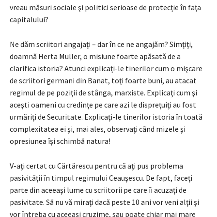
vreau măsuri sociale şi politici serioase de protecţie în faţa
capitalului?
Ne dăm scriitori angajaţi – dar în ce ne angajăm? Simţiţi,
doamnă Herta Müller, o misiune foarte apăsată de a
clarifica istoria? Atunci explicaţi-le tinerilor cum o mişcare
de scriitori germani din Banat, toţi foarte buni, au atacat
regimul de pe poziţii de stânga, marxiste. Explicaţi cum şi
aceşti oameni cu credinţe pe care azi le dispreţuiţi au fost
urmăriţi de Securitate. Explicaţi-le tinerilor istoria în toată
complexitatea ei şi, mai ales, observaţi când mizele şi
opresiunea îşi schimbă natura!
V-aţi certat cu Cărtărescu pentru că aţi pus problema
pasivităţii în timpul regimului Ceauşescu. De fapt, faceţi
parte din aceeaşi lume cu scriitorii pe care îi acuzaţi de
pasivitate. Să nu vă miraţi dacă peste 10 ani vor veni alţii şi
vor întreba cu aceeaşi cruzime, sau poate chiar mai mare