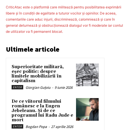
CriticAtac este o platformă care militează pentru posibilitatea exprimării
libere şi în condiţii de egalitate a tuturor vocilor şi opiniilor. De aceea,
comentariile care aduc injurii, discriminează, calomniează şi care în
general deturnează şi obstrucţionează dialogul vor fi moderate iar contul
de utilizator va fi permanent blocat.
Ultimele articole
Superioritate militară,
eșec politic: despre
limitele mobilizării în
capitalism
Giorgian Guțoiu
-
9 iunie 2026
ENTER
De ce viitorul filmului
românesc e la Eugen
Jebeleanu. Și de ce
programul lui Radu Jude e
mort
Bogdan Popa
-
27 aprilie 2026
ENTER