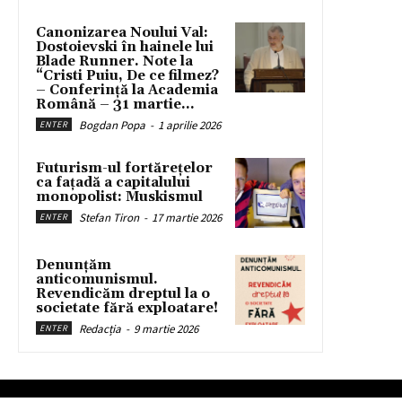
Canonizarea Noului Val:
Dostoievski în hainele lui
Blade Runner. Note la
“Cristi Puiu, De ce filmez?
– Conferință la Academia
Română – 31 martie...
Bogdan Popa
-
1 aprilie 2026
ENTER
Futurism-ul fortărețelor
ca fațadă a capitalului
monopolist: Muskismul
Stefan Tiron
-
17 martie 2026
ENTER
Denunțăm
anticomunismul.
Revendicăm dreptul la o
societate fără exploatare!
Redacția
-
9 martie 2026
ENTER