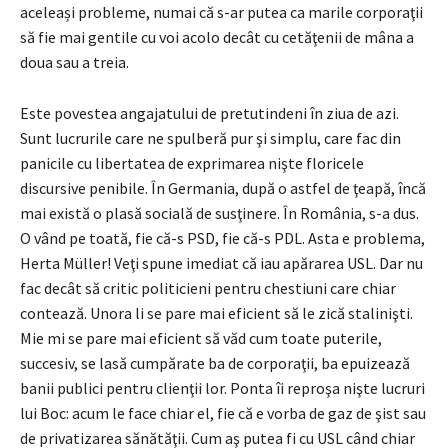
aceleași probleme, numai că s-ar putea ca marile corporaţii
să fie mai gentile cu voi acolo decât cu cetăţenii de mâna a
doua sau a treia.
Este povestea angajatului de pretutindeni în ziua de azi.
Sunt lucrurile care ne spulberă pur şi simplu, care fac din
panicile cu libertatea de exprimarea nişte floricele
discursive penibile. În Germania, după o astfel de ţeapă, încă
mai există o plasă socială de susţinere. În România, s-a dus.
O vând pe toată, fie că-s PSD, fie că-s PDL. Asta e problema,
Herta Müller! Veţi spune imediat că iau apărarea USL. Dar nu
fac decât să critic politicieni pentru chestiuni care chiar
contează. Unora li se pare mai eficient să le zică stalinişti.
Mie mi se pare mai eficient să văd cum toate puterile,
succesiv, se lasă cumpărate ba de corporaţii, ba epuizează
banii publici pentru clienţii lor. Ponta îi reproşa nişte lucruri
lui Boc: acum le face chiar el, fie că e vorba de gaz de şist sau
de privatizarea sănătăţii. Cum aş putea fi cu USL când chiar