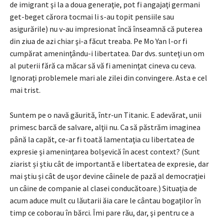
de imigrant şi la a doua generaţie, pot fi angajaţi germani
get-beget cărora tocmai li s-au topit pensiile sau
asigurările) nu v-au impresionat încă înseamnă că puterea
din ziua de azi chiar şi-a făcut treaba. Pe Mo Yan l-or fi
cumpărat ameninţându-i libertatea. Dar dvs. sunteţi un om
al puterii fără ca măcar să vă fi ameninţat cineva cu ceva.
Ignoraţi problemele mari ale zilei din convingere. Asta e cel
mai trist.
Suntem pe o navă găurită, într-un Titanic. E adevărat, unii
primesc barcă de salvare, alţii nu. Ca să păstrăm imaginea
până la capăt, ce-ar fi toată lamentaţia cu libertatea de
expresie şi ameninţarea bolşevică în acest context? (Sunt
ziarist și ştiu cât de importantă e libertatea de expresie, dar
mai ştiu și cât de uşor devine câinele de pază al democraţiei
un câine de companie al clasei conducătoare.) Situația de
acum aduce mult cu lăutarii ăia care le cântau bogaţilor în
timp ce coborau în bărci. Îmi pare rău, dar, şi pentru ce a