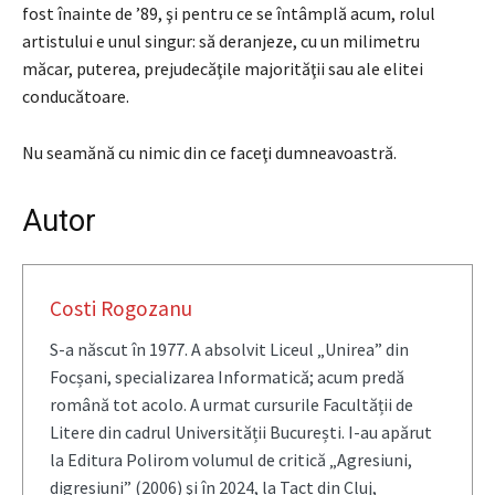
fost înainte de ’89, şi pentru ce se întâmplă acum, rolul
artistului e unul singur: să deranjeze, cu un milimetru
măcar, puterea, prejudecăţile majorităţii sau ale elitei
conducătoare.
Nu seamănă cu nimic din ce faceţi dumneavoastră.
Autor
Costi Rogozanu
S-a născut în 1977. A absolvit Liceul „Unirea” din
Focșani, specializarea Informatică; acum predă
română tot acolo. A urmat cursurile Facultății de
Litere din cadrul Universității București. I-au apărut
la Editura Polirom volumul de critică „Agresiuni,
digresiuni” (2006) şi în 2024, la Tact din Cluj,