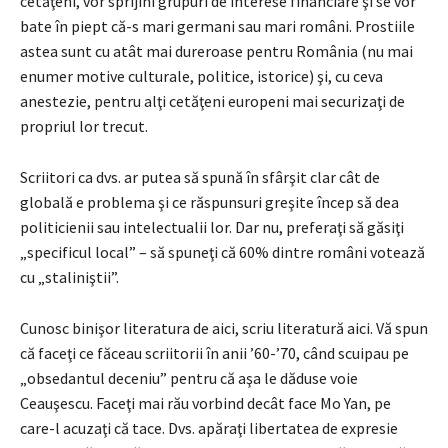
cetăţeni, vor sprijini grupuri de interese financiare şi se vor
bate în piept că-s mari germani sau mari români. Prostiile
astea sunt cu atât mai dureroase pentru România (nu mai
enumer motive culturale, politice, istorice) şi, cu ceva
anestezie, pentru alţi cetăţeni europeni mai securizaţi de
propriul lor trecut.
Scriitori ca dvs. ar putea să spună în sfârşit clar cât de
globală e problema şi ce răspunsuri greşite încep să dea
politicienii sau intelectualii lor. Dar nu, preferaţi să găsiţi
„specificul local” – să spuneţi că 60% dintre români votează
cu „staliniştii”.
Cunosc binişor literatura de aici, scriu literatură aici. Vă spun
că faceţi ce făceau scriitorii în anii ’60-’70, când scuipau pe
„obsedantul deceniu” pentru că aşa le dăduse voie
Ceauşescu. Faceţi mai rău vorbind decât face Mo Yan, pe
care-l acuzaţi că tace. Dvs. apăraţi libertatea de expresie