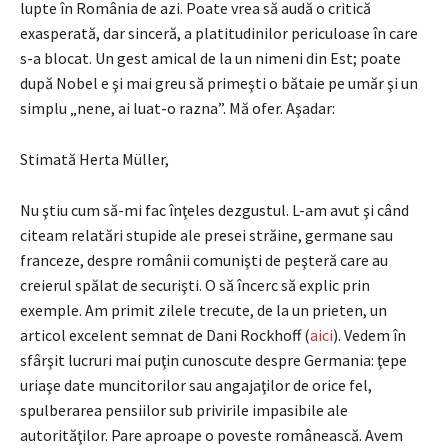
lupte în România de azi. Poate vrea să audă o critică
exasperată, dar sinceră, a platitudinilor periculoase în care
s-a blocat. Un gest amical de la un nimeni din Est; poate
după Nobel e şi mai greu să primeşti o bătaie pe umăr şi un
simplu „nene, ai luat-o razna”. Mă ofer. Aşadar:
Stimată Herta Müller,
Nu ştiu cum să-mi fac înţeles dezgustul. L-am avut şi când
citeam relatări stupide ale presei străine, germane sau
franceze, despre românii comunişti de peşteră care au
creierul spălat de securişti. O să încerc să explic prin
exemple. Am primit zilele trecute, de la un prieten, un
articol excelent semnat de Dani Rockhoff (
aici
). Vedem în
sfârşit lucruri mai puţin cunoscute despre Germania: ţepe
uriaşe date muncitorilor sau angajaţilor de orice fel,
spulberarea pensiilor sub privirile impasibile ale
autorităţilor. Pare aproape o poveste românească. Avem