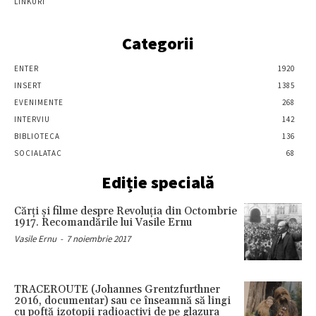
LINKURI
Categorii
ENTER
1920
INSERT
1385
EVENIMENTE
268
INTERVIU
142
BIBLIOTECA
136
SOCIALATAC
68
Ediție specială
Cărţi şi filme despre Revoluţia din Octombrie
1917. Recomandările lui Vasile Ernu
Vasile Ernu
-
7 noiembrie 2017
TRACEROUTE (Johannes Grentzfurthner
2016, documentar) sau ce înseamnă să lingi
cu poftă izotopii radioactivi de pe glazura