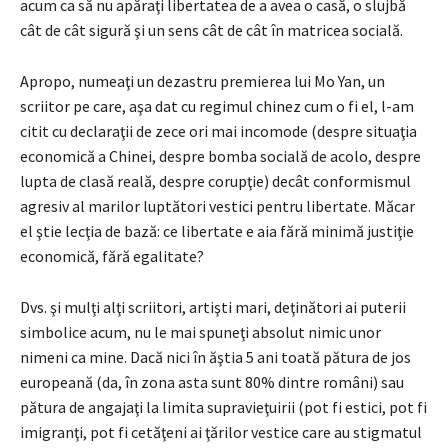
acum ca să nu apăraţi libertatea de a avea o casă, o slujbă
cât de cât sigură şi un sens cât de cât în matricea socială.
Apropo, numeaţi un dezastru premierea lui Mo Yan, un
scriitor pe care, aşa dat cu regimul chinez cum o fi el, l-am
citit cu declaraţii de zece ori mai incomode (despre situaţia
economică a Chinei, despre bomba socială de acolo, despre
lupta de clasă reală, despre corupţie) decât conformismul
agresiv al marilor luptători vestici pentru libertate. Măcar
el ştie lecţia de bază: ce libertate e aia fără minimă justiţie
economică, fără egalitate?
Dvs. şi mulţi alţi scriitori, artişti mari, deţinători ai puterii
simbolice acum, nu le mai spuneţi absolut nimic unor
nimeni ca mine. Dacă nici în ăştia 5 ani toată pătura de jos
europeană (da, în zona asta sunt 80% dintre români) sau
pătura de angajaţi la limita supravieţuirii (pot fi estici, pot fi
imigranţi, pot fi cetăţeni ai ţărilor vestice care au stigmatul