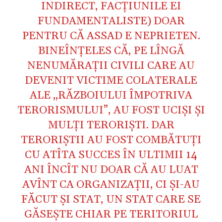
INDIRECT, FACŢIUNILE EI
FUNDAMENTALISTE) DOAR
PENTRU CĂ ASSAD E NEPRIETEN.
BINEÎNŢELES CĂ, PE LÎNGĂ
NENUMĂRAŢII CIVILI CARE AU
DEVENIT VICTIME COLATERALE
ALE „RĂZBOIULUI ÎMPOTRIVA
TERORISMULUI”, AU FOST UCIŞI ŞI
MULŢI TERORIŞTI. DAR
TERORIŞTII AU FOST COMBĂTUŢI
CU ATÎTA SUCCES ÎN ULTIMII 14
ANI ÎNCÎT NU DOAR CĂ AU LUAT
AVÎNT CA ORGANIZAŢII, CI ŞI-AU
FĂCUT ŞI STAT, UN STAT CARE SE
GĂSEŞTE CHIAR PE TERITORIUL