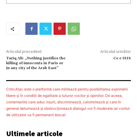
Articolul precedent
Articolul următor
Tariq Ali: „Nothing justifies the
Ce e ISIS
killing of innocents in Paris or
in any city of the Arab East”
CriticAtac este o platformă care militează pentru posibilitatea exprimării
libere şi în condiţii de egalitate a tuturor vocilor şi opiniilor. De aceea,
comentariile care aduc injurii, discriminează, calomniează şi care în
general deturnează şi obstrucţionează dialogul vor fi moderate iar contul
de utilizator va fi permanent blocat.
Ultimele articole