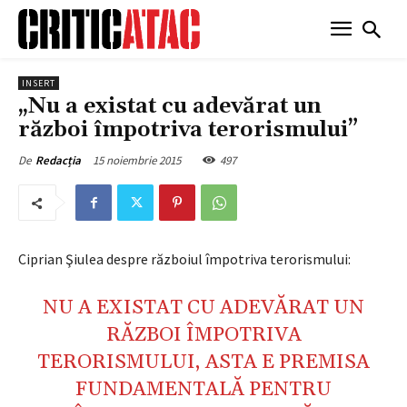
INSERT
„Nu a existat cu adevărat un
război împotriva terorismului”
15 noiembrie 2015
497
De
Redacția
Ciprian Şiulea despre războiul împotriva terorismului:
NU A EXISTAT CU ADEVĂRAT UN
RĂZBOI ÎMPOTRIVA
TERORISMULUI, ASTA E PREMISA
FUNDAMENTALĂ PENTRU