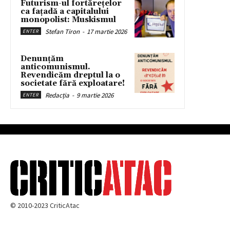
Futurism-ul fortărețelor
ca fațadă a capitalului
monopolist: Muskismul
Stefan Tiron
-
17 martie 2026
ENTER
Denunțăm
anticomunismul.
Revendicăm dreptul la o
societate fără exploatare!
Redacția
-
9 martie 2026
ENTER
© 2010-2023 CriticAtac