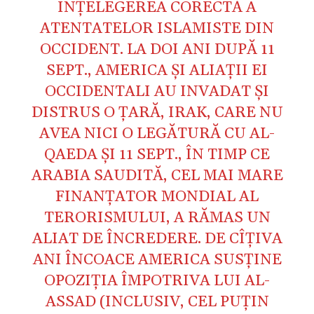
ÎNŢELEGEREA CORECTĂ A
ATENTATELOR ISLAMISTE DIN
OCCIDENT. LA DOI ANI DUPĂ 11
SEPT., AMERICA ŞI ALIAŢII EI
OCCIDENTALI AU INVADAT ŞI
DISTRUS O ŢARĂ, IRAK, CARE NU
AVEA NICI O LEGĂTURĂ CU AL-
QAEDA ŞI 11 SEPT., ÎN TIMP CE
ARABIA SAUDITĂ, CEL MAI MARE
FINANŢATOR MONDIAL AL
TERORISMULUI, A RĂMAS UN
ALIAT DE ÎNCREDERE. DE CÎŢIVA
ANI ÎNCOACE AMERICA SUSŢINE
OPOZIŢIA ÎMPOTRIVA LUI AL-
ASSAD (
INCLUSIV, CEL PUŢIN