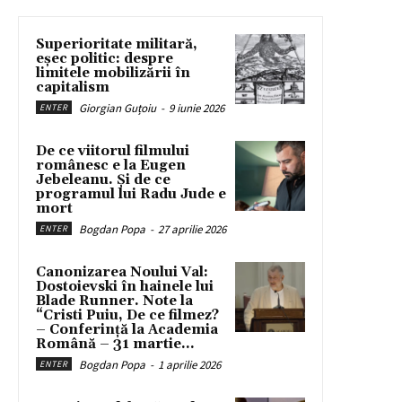
Superioritate militară,
eșec politic: despre
limitele mobilizării în
capitalism
Giorgian Guțoiu
-
9 iunie 2026
ENTER
De ce viitorul filmului
românesc e la Eugen
Jebeleanu. Și de ce
programul lui Radu Jude e
mort
Bogdan Popa
-
27 aprilie 2026
ENTER
Canonizarea Noului Val:
Dostoievski în hainele lui
Blade Runner. Note la
“Cristi Puiu, De ce filmez?
– Conferință la Academia
Română – 31 martie...
Bogdan Popa
-
1 aprilie 2026
ENTER