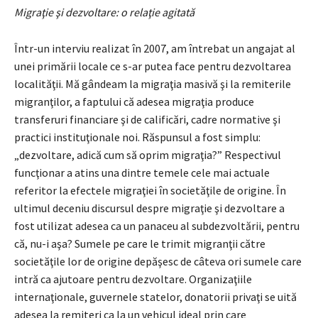
Migraţie şi dezvoltare: o relaţie agitată
Într-un interviu realizat în 2007, am întrebat un angajat al
unei primării locale ce s-ar putea face pentru dezvoltarea
localităţii. Mă gândeam la migraţia masivă şi la remiterile
migranţilor, a faptului că adesea migraţia produce
transferuri financiare şi de calificări, cadre normative şi
practici instituţionale noi. Răspunsul a fost simplu:
„dezvoltare, adică cum să oprim migraţia?” Respectivul
funcţionar a atins una dintre temele cele mai actuale
referitor la efectele migraţiei în societăţile de origine. În
ultimul deceniu discursul despre migraţie şi dezvoltare a
fost utilizat adesea ca un panaceu al subdezvoltării, pentru
că, nu-i aşa? Sumele pe care le trimit migranţii către
societăţile lor de origine depăşesc de câteva ori sumele care
intră ca ajutoare pentru dezvoltare. Organizaţiile
internaţionale, guvernele statelor, donatorii privaţi se uită
adesea la remiteri ca la un vehicul ideal prin care