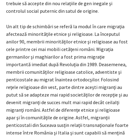
trebuie să accepte din nou relaţiile de gen inegale şi
controlul social puternic din satul de origine.
Un alt tip de schimbări se referă la modul în care migraţia
afectează minorităţile etnice şi religioase. La începutul
anilor 90, membrii minorităţilor etnice şi religioase au fost
cele printre cei mai mobili cetăţeni români. Migraţia
germanilor şi maghiarilor a fost prima migraţie
importantă imediat după Revoluţia din 1989. Deasemenea,
membrii comunităţilor religioase catolice, adventiste şi
penticostale au migrat înaintea ortodocşilor. Folosind
reţele religioase din vest, parte dintre aceşti migranţi au
putut să se adapteze mai rapid societăţilor de recepţie şi au
devenit migranţi de succes mult mai rapid decât ceilalţi
migranţi români. Astfel de diferenţe etnice şi religioase
apar şi în comunităţile de origine. Astfel, migranţii
penticostali din Suceava susţin relaţii transnaţionale foarte
intense între România şi Italia şi sunt capabili să menţină