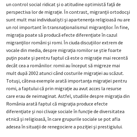
un control social ridicat şi o atitudine optimistă faţă de
perspectiva lor de migraţie. În contrast, migranţii ortodocşi
sunt mult mai individualişti şi apartenenţa religioasă nu are
un rol important în transnaţionalismul migranţilor. În fine,
migraţia poate să producă efecte diferenţiate în cazul
migranţilor români şi romi. În ciuda discuţiilor extrem de
vocale din media, despre migraţia romilor se ştie foarte
puţin poate şi pentru faptul că este o migraţie mai recentă
decât cea a românilor: romii au început să migreze mai
mult după 2002 atunci când costurile migraţiei au scăzut.
Totuşi, câteva exemple arată importanţa migraţiei pentru
romi, a faptului că prin migraţie au avut acces la resurse
care erau de neimaginat. Astfel, studiile despre migraţia din
România arată faptul că migraţia produce efecte
diferenţiate şi noi clivaje sociale în funcţie de diversitatea
etnică şi religioasă, în care grupurile sociale se pot afla
adesea în situaţii de renegociere a poziţiei şi prestigiului.