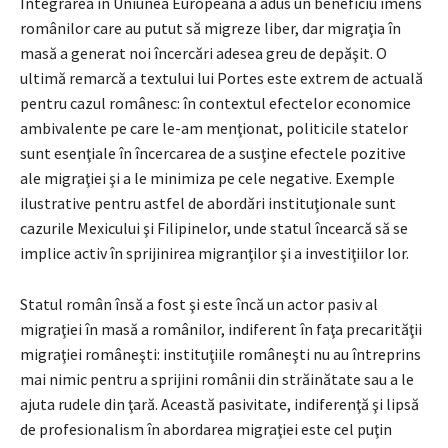
Integrarea în Uniunea Europeană a adus un beneficiu imens
românilor care au putut să migreze liber, dar migraţia în
masă a generat noi încercări adesea greu de depăşit. O
ultimă remarcă a textului lui Portes este extrem de actuală
pentru cazul românesc: în contextul efectelor economice
ambivalente pe care le-am menţionat, politicile statelor
sunt esenţiale în încercarea de a susţine efectele pozitive
ale migraţiei şi a le minimiza pe cele negative. Exemple
ilustrative pentru astfel de abordări instituţionale sunt
cazurile Mexicului şi Filipinelor, unde statul încearcă să se
implice activ în sprijinirea migranţilor şi a investiţiilor lor.
Statul român însă a fost şi este încă un actor pasiv al
migraţiei în masă a românilor, indiferent în faţa precarităţii
migraţiei româneşti: instituţiile româneşti nu au întreprins
mai nimic pentru a sprijini românii din străinătate sau a le
ajuta rudele din ţară. Această pasivitate, indiferenţă şi lipsă
de profesionalism în abordarea migraţiei este cel puţin