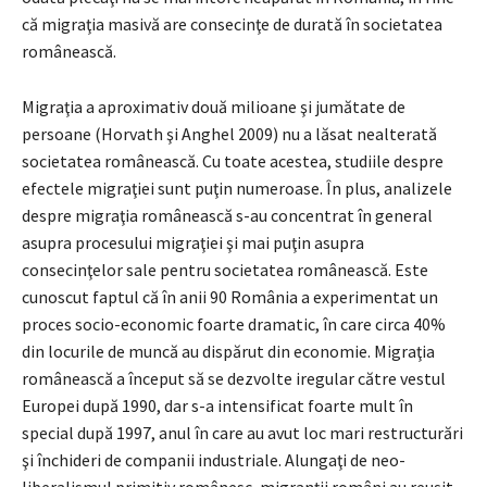
că migraţia masivă are consecinţe de durată în societatea
românească.
Migraţia a aproximativ două milioane şi jumătate de
persoane (Horvath şi Anghel 2009) nu a lăsat nealterată
societatea românească. Cu toate acestea, studiile despre
efectele migraţiei sunt puţin numeroase. În plus, analizele
despre migraţia românească s-au concentrat în general
asupra procesului migraţiei şi mai puţin asupra
consecinţelor sale pentru societatea românească. Este
cunoscut faptul că în anii 90 România a experimentat un
proces socio-economic foarte dramatic, în care circa 40%
din locurile de muncă au dispărut din economie. Migraţia
românească a început să se dezvolte iregular către vestul
Europei după 1990, dar s-a intensificat foarte mult în
special după 1997, anul în care au avut loc mari restructurări
şi închideri de companii industriale. Alungaţi de neo-
liberalismul primitiv românesc, migranţii români au reuşit