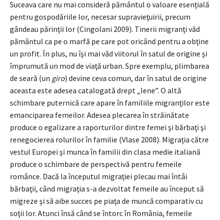
Suceava care nu mai consideră pământul o valoare esenţială
pentru gospodăriile lor, necesar supravieţuirii, precum
gândeau părinţii lor (Cingolani 2009). Tinerii migranţi văd
pământul ca pe o marfă pe care pot oricând pentru a obţine
un profit. În plus, nu îşi mai văd viitorul în satul de origine şi
împrumută un mod de viaţă urban. Spre exemplu, plimbarea
de seară (un
giro
) devine ceva comun, dar în satul de origine
aceasta este adesea catalogată drept „lene”. O altă
schimbare puternică care apare în familiile migranţilor este
emanciparea femeilor. Adesea plecarea în străinătate
produce o egalizare a raporturilor dintre femei şi bărbaţi şi
renegocierea rolurilor în familie (Vlase 2008). Migraţia către
vestul Europei şi munca în familii din clasa medie italiană
produce o schimbare de perspectivă pentru femeile
românce. Dacă la începutul migraţiei plecau mai întâi
bărbaţii, când migraţia s-a dezvoltat femeile au început să
migreze şi să aibe succes pe piaţa de muncă comparativ cu
soţii lor. Atunci însă când se întorc în România, femeile