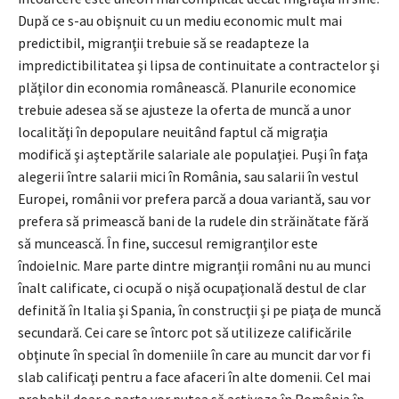
După ce s-au obişnuit cu un mediu economic mult mai
predictibil, migranţii trebuie să se readapteze la
impredictibilitatea şi lipsa de continuitate a contractelor şi
plăţilor din economia românească. Planurile economice
trebuie adesea să se ajusteze la oferta de muncă a unor
localităţi în depopulare neuitând faptul că migraţia
modifică şi aşteptările salariale ale populaţiei. Puşi în faţa
alegerii între salarii mici în România, sau salarii în vestul
Europei, românii vor prefera parcă a doua variantă, sau vor
prefera să primească bani de la rudele din străinătate fără
să muncească. În fine, succesul remigranţilor este
îndoielnic. Mare parte dintre migranţii români nu au munci
înalt calificate, ci ocupă o nişă ocupaţională destul de clar
definită în Italia şi Spania, în construcţii şi pe piaţa de muncă
secundară. Cei care se întorc pot să utilizeze calificările
obţinute în special în domeniile în care au muncit dar vor fi
slab calificaţi pentru a face afaceri în alte domenii. Cel mai
probabil doar o parte vor putea să activeze în România în