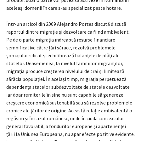
aceleaşi domenii în care s-au specializat peste hotare.
Într-un articol din 2009 Alejandro Portes discută discută
raportul dintre migraţie şi dezvoltare ca fiind ambivalent.
Pe de o parte migraţia îndreaptă resurse financiare
semnificative către ţări sărace, rezolvă problemele
şomajului ridicat şi echilibrează balanţele de plăţi ale
statelor. Deasemenea, la nivelul familiilor migranţilor,
migraţia produce creşterea nivelului de trai şi limitează
sărăcia populaţiei. În acelaşi timp, migraţia perpetuează
dependenţa statelor subdezvoltate de statele dezvoltate
iar doar remiterile în sine nu sunt capabile să genereze
creştere economică sustenabilă sau să rezolve problemele
cronice ale ţărilor de origine. Această relaţie ambivalentă o
regăsim şi în cazul românesc, unde în ciuda contextului
general favorabil, a fondurilor europene şi apartenenţei
ţării la Uniunea Europeană, nu apar efecte pozitive evidente.