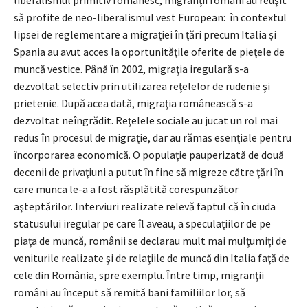
să profite de neo-liberalismul vest European: în contextul
lipsei de reglementare a migraţiei în ţări precum Italia şi
Spania au avut acces la oportunităţile oferite de pieţele de
muncă vestice. Până în 2002, migraţia iregulară s-a
dezvoltat selectiv prin utilizarea reţelelor de rudenie şi
prietenie. După acea dată, migraţia românească s-a
dezvoltat neîngrădit. Reţelele sociale au jucat un rol mai
redus în procesul de migraţie, dar au rămas esenţiale pentru
încorporarea economică. O populaţie pauperizată de două
decenii de privaţiuni a putut în fine să migreze către ţări în
care munca le-a a fost răsplătită corespunzător
aşteptărilor. Interviuri realizate relevă faptul că în ciuda
statusului iregular pe care îl aveau, a speculaţiilor de pe
piaţa de muncă, românii se declarau mult mai mulţumiţi de
veniturile realizate şi de relaţiile de muncă din Italia faţă de
cele din România, spre exemplu. Între timp, migranţii
români au început să remită bani familiilor lor, să