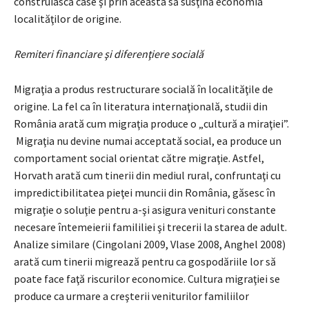
construiască case şi prin aceasta să susţină economia
localităţilor de origine.
Remiteri financiare şi diferenţiere socială
Migraţia a produs restructurare socială în localităţile de
origine. La fel ca în literatura internaţională, studii din
România arată cum migraţia produce o „cultură a miraţiei”.
Migraţia nu devine numai acceptată social, ea produce un
comportament social orientat către migraţie. Astfel,
Horvath arată cum tinerii din mediul rural, confruntaţi cu
impredictibilitatea pieţei muncii din România, găsesc în
migraţie o soluţie pentru a-şi asigura venituri constante
necesare întemeierii famililiei şi trecerii la starea de adult.
Analize similare (Cingolani 2009, Vlase 2008, Anghel 2008)
arată cum tinerii migrează pentru ca gospodăriile lor să
poate face faţă riscurilor economice. Cultura migraţiei se
produce ca urmare a creşterii veniturilor familiilor