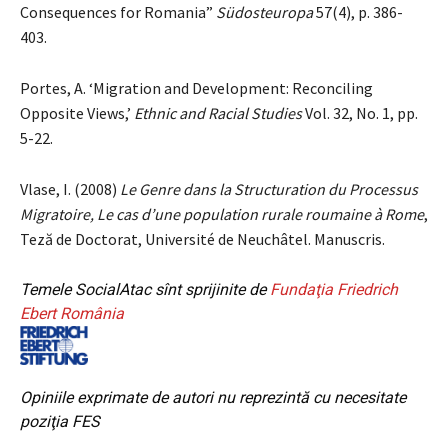
Consequences for Romania”
S
üdosteuropa
57(4), p. 386-
403.
Portes, A. ‘Migration and Development: Reconciling
Opposite Views,’
Ethnic and Racial Studies
Vol. 32, No. 1, pp.
5-22.
Vlase, I. (2008)
Le Genre dans la Structuration du Processus
Migratoire, Le cas d’une population rurale roumaine à Rome
,
Teză de Doctorat, Université de Neuchâtel. Manuscris.
Temele SocialAtac sînt sprijinite de
Fundaţia Friedrich
Ebert România
Opiniile exprimate de autori nu reprezintă cu necesitate
poziţia FES