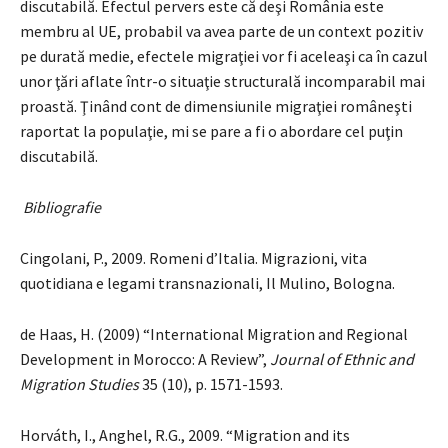
discutabilă. Efectul pervers este că deşi România este
membru al UE, probabil va avea parte de un context pozitiv
pe durată medie, efectele migraţiei vor fi aceleaşi ca în cazul
unor ţări aflate într-o situaţie structurală incomparabil mai
proastă. Ţinând cont de dimensiunile migraţiei româneşti
raportat la populaţie, mi se pare a fi o abordare cel puţin
discutabilă.
Bibliografie
Cingolani, P., 2009. Romeni d’Italia. Migrazioni, vita
quotidiana e legami transnazionali, Il Mulino, Bologna.
de Haas, H. (2009) “International Migration and Regional
Development in Morocco: A Review”,
Journal of Ethnic and
Migration Studies
35 (10), p. 1571-1593.
Horváth, I., Anghel, R.G., 2009. “Migration and its