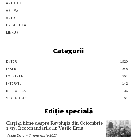
ANTOLOGII
ARHIVĂ
AUTORI
PREMIUL CA
LINKURI
Categorii
ENTER
1920
INSERT
1385
EVENIMENTE
268
INTERVIU
142
BIBLIOTECA
136
SOCIALATAC
68
Ediție specială
Cărţi şi filme despre Revoluţia din Octombrie
1917. Recomandările lui Vasile Ernu
Vasile Ernu
-
7 noiembrie 2017