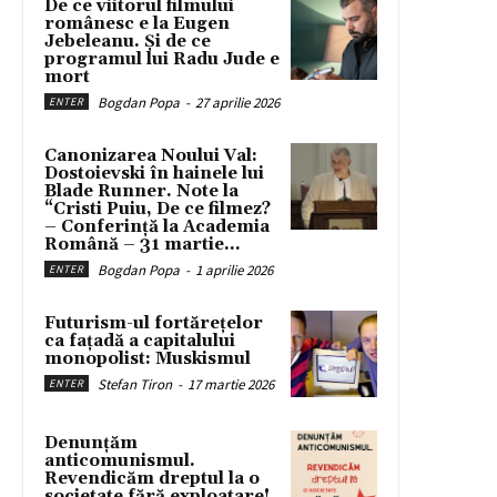
De ce viitorul filmului
românesc e la Eugen
Jebeleanu. Și de ce
programul lui Radu Jude e
mort
Bogdan Popa
-
27 aprilie 2026
ENTER
Canonizarea Noului Val:
Dostoievski în hainele lui
Blade Runner. Note la
“Cristi Puiu, De ce filmez?
– Conferință la Academia
Română – 31 martie...
Bogdan Popa
-
1 aprilie 2026
ENTER
Futurism-ul fortărețelor
ca fațadă a capitalului
monopolist: Muskismul
Stefan Tiron
-
17 martie 2026
ENTER
Denunțăm
anticomunismul.
Revendicăm dreptul la o
societate fără exploatare!