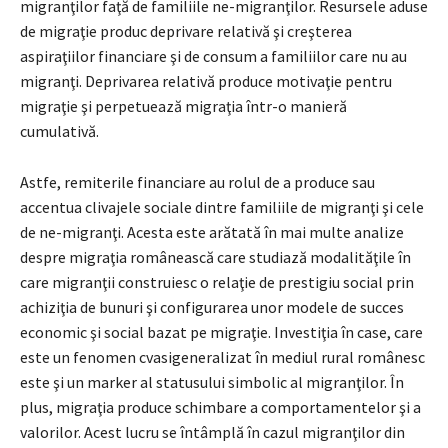
migranţilor faţă de familiile ne-migranţilor. Resursele aduse
de migraţie produc deprivare relativă şi creşterea
aspiraţiilor financiare şi de consum a familiilor care nu au
migranţi. Deprivarea relativă produce motivaţie pentru
migraţie şi perpetuează migraţia într-o manieră
cumulativă.
Astfe, remiterile financiare au rolul de a produce sau
accentua clivajele sociale dintre familiile de migranţi şi cele
de ne-migranţi. Acesta este arătată în mai multe analize
despre migraţia românească care studiază modalităţile în
care migranţii construiesc o relaţie de prestigiu social prin
achiziţia de bunuri şi configurarea unor modele de succes
economic şi social bazat pe migraţie. Investiţia în case, care
este un fenomen cvasigeneralizat în mediul rural românesc
este şi un marker al statusului simbolic al migranţilor. În
plus, migraţia produce schimbare a comportamentelor şi a
valorilor. Acest lucru se întâmplă în cazul migranţilor din