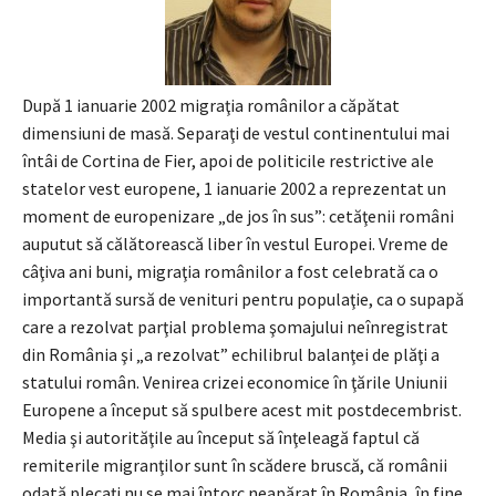
După 1 ianuarie 2002 migraţia românilor a căpătat
dimensiuni de masă. Separaţi de vestul continentului mai
întâi de Cortina de Fier, apoi de politicile restrictive ale
statelor vest europene, 1 ianuarie 2002 a reprezentat un
moment de europenizare „de jos în sus”: cetăţenii români
auputut să călătorească liber în vestul Europei. Vreme de
câţiva ani buni, migraţia românilor a fost celebrată ca o
importantă sursă de venituri pentru populaţie, ca o supapă
care a rezolvat parţial problema şomajului neînregistrat
din România şi „a rezolvat” echilibrul balanţei de plăţi a
statului român. Venirea crizei economice în ţările Uniunii
Europene a început să spulbere acest mit postdecembrist.
Media şi autorităţile au început să înţeleagă faptul că
remiterile migranţilor sunt în scădere bruscă, că românii
odată plecaţi nu se mai întorc neapărat în România, în fine