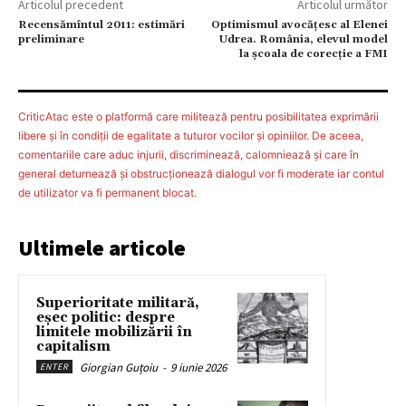
Articolul precedent
Articolul următor
Recensămîntul 2011: estimări
Optimismul avocățesc al Elenei
preliminare
Udrea. România, elevul model
la școala de corecție a FMI
CriticAtac este o platformă care militează pentru posibilitatea exprimării
libere şi în condiţii de egalitate a tuturor vocilor şi opiniilor. De aceea,
comentariile care aduc injurii, discriminează, calomniează şi care în
general deturnează şi obstrucţionează dialogul vor fi moderate iar contul
de utilizator va fi permanent blocat.
Ultimele articole
Superioritate militară,
eșec politic: despre
limitele mobilizării în
capitalism
Giorgian Guțoiu
-
9 iunie 2026
ENTER