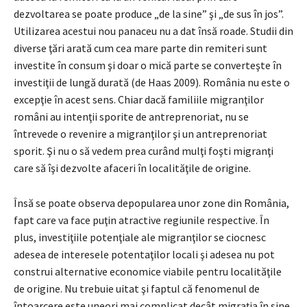
dezvoltarea se poate produce „de la sine” şi „de sus în jos”.
Utilizarea acestui nou panaceu nu a dat însă roade. Studii din
diverse ţări arată cum cea mare parte din remiteri sunt
investite în consum şi doar o mică parte se converteşte în
investiţii de lungă durată (de Haas 2009). România nu este o
excepţie în acest sens. Chiar dacă familiile migranţilor
români au intenţii sporite de antreprenoriat, nu se
întrevede o revenire a migranţilor şi un antreprenoriat
sporit. Şi nu o să vedem prea curând mulţi foşti migranţi
care să îşi dezvolte afaceri în localităţile de origine.
Însă se poate observa depopularea unor zone din România,
fapt care va face puţin atractive regiunile respective. În
plus, investiţiile potenţiale ale migranţilor se ciocnesc
adesea de interesele potentaţilor locali şi adesea nu pot
construi alternative economice viabile pentru localităţile
de origine. Nu trebuie uitat şi faptul că fenomenul de
întoarcere este uneori mai complicat decât migraţia în sine.