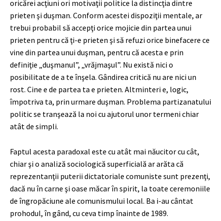
oricărei acţiuni ori motivaţii politice la distincţia dintre
prieten şi duşman. Conform acestei dispoziţii mentale, ar
trebui probabil să accepţi orice mojicie din partea unui
prieten pentru că ţi-e prieten şi să refuzi orice binefacere ce
vine din partea unui duşman, pentru că acesta e prin
definiţie „duşmanul”, „vrăjmaşul”. Nu există nici o
posibilitate de a te înşela. Gândirea critică nu are nici un
rost. Cine e de partea ta e prieten. Altminteri e, logic,
împotriva ta, prin urmare duşman. Problema partizanatului
politic se tranşează la noi cu ajutorul unor termeni chiar
atât de simpli.
Faptul acesta paradoxal este cu atât mai năucitor cu cât,
chiar şi o analiză sociologică superficială ar arăta că
reprezentanţii puterii dictatoriale comuniste sunt prezenţi,
dacă nu în carne şi oase măcar în spirit, la toate ceremoniile
de îngropăciune ale comunismului local. Ba i-au cântat
prohodul, în gând, cu ceva timp înainte de 1989.