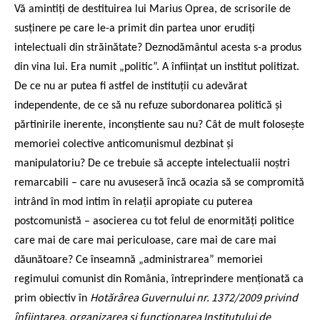
Vă amintiți de destituirea lui Marius Oprea, de scrisorile de
susţinere pe care le-a primit din partea unor erudiţi
intelectuali din străinătate? Deznodământul acesta s-a produs
din vina lui. Era numit „politic”. A înfiinţat un institut politizat.
De ce nu ar putea fi astfel de instituţii cu adevărat
independente, de ce să nu refuze subordonarea politică şi
părtinirile inerente, inconştiente sau nu? Cât de mult foloseşte
memoriei colective anticomunismul dezbinat şi
manipulatoriu? De ce trebuie să accepte intelectualii noștri
remarcabili – care nu avuseseră încă ocazia să se compromită
intrând în mod intim în relaţii apropiate cu puterea
postcomunistă – asocierea cu tot felul de enormităţi politice
care mai de care mai periculoase, care mai de care mai
dăunătoare? Ce înseamnă „administrarea” memoriei
regimului comunist din România, întreprindere menţionată ca
Hotărârea Guvernului nr. 1372/2009 privind
prim obiectiv în
înființarea, organizarea şi funcționarea Institutului de