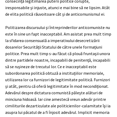
consecinţă legitimarea puterii politice corupte,
iresponsabile şi injuste, atunci e mai bine să ne lipsim. Atât
de elita politică răuvoitoare cât şi de anticomunismul ei.
Politizarea discursului şi întreprinderilor anticomuniste nu
este în sine un fapt inacceptabil. Am asistat prea mult timp
la sfidarea consensuală a imperativului desecretizării
dosarelor Securităţii Statului de către unele formaţiuni
politice. Prea mult timp s-au făcut că plouă fruntaşii unora
dintre partidele noastre, incapabili de penitenţă, incapabili
să se ruşineze de trecutul lor. Ce e inacceptabil este
subordonarea politică obtuză a instituţiilor memoriale,
utilizarea lor ca furnizori de legitimitate politică. Furnizori
şi atât, pentru că oferă legitimitate în mod necondiţionat.
Adevărul despre dictatura comunistă păleşte alături de
minciuna hidoasă. Iar cine amestecă vreun adevăr printre
cimiliturile dezarticulate ale politicienilor-calamitate îşi ia
asupra lui păcatul de a fi înjosit adevărul. Implicit memoria