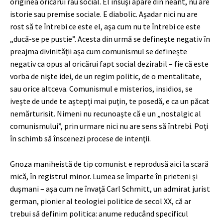
originea oricărui rău social. El însuşi apare din neant, nu are
istorie sau premise sociale. E diabolic. Aşadar nici nu are
rost să te întrebi ce este el, aşa cum nu te întrebi ce este
„ducă-se pe pustie”. Acesta din urmă se defineşte negativ în
preajma divinităţii aşa cum comunismul se defineşte
negativ ca opus al oricărui fapt social dezirabil – fie că este
vorba de nişte idei, de un regim politic, de o mentalitate,
sau orice altceva. Comunismul e misterios, insidios, se
iveşte de unde te aştepţi mai puţin, te posedă, e ca un păcat
nemărturisit. Nimeni nu recunoaşte că e un „nostalgic al
comunismului”, prin urmare nici nu are sens să întrebi. Poţi
în schimb să înscenezi procese de intenţii.
Gnoza maniheistă de tip comunist e reprodusă aici la scară
mică, în registrul minor. Lumea se împarte în prieteni şi
duşmani – aşa cum ne învaţă Carl Schmitt, un admirat jurist
german, pionier al teologiei politice de secol XX, că ar
trebui să definim politica: anume reducând specificul