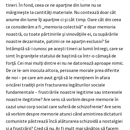
tineri. În fond, ceea ce ne aparţine din lume nu se
mărgineşte la cantităţi materiale. Nu contează doar cât
anume din lume îţi aparţine ci şi cât timp. Oare cât din ceea
ce considerăm a fi „memoria colectivă” e doar memoria
noastră, cu toate părtinirile şi vinovăţiile ei, cu supărările
noastre dezarmate, patimi ce ne aparţin exclusiv? Se
întâmplă să-i cunosc pe aceşti tineri ai lumii întregi, care se
simt în graniţele statului de baştină ca într-o cămaşă de
forţă. Cei mai mulţi dintre ei nu ne datorează aproape nimic.
De ce le-am inocula altora, persoane morale prea diferite
de noi – pe care am avut grijă să le menţinem în afara
oricărei tradiţii prin fracturarea legăturilor sociale
fundamentale – frustrările noastre legitime sau interesele
noastre ilegitime? Are sens să vorbim despre memorie în
cazul unui corp social care suferă de schizofrenie? Are sens
să vorbim despre memorie atunci când amintirea dictaturii
comuniste păstrează încă alăturarea schizoidă a nostalgiei
şi a frustrării? Cred că nu. Ar fi mult mai sănătos să facem