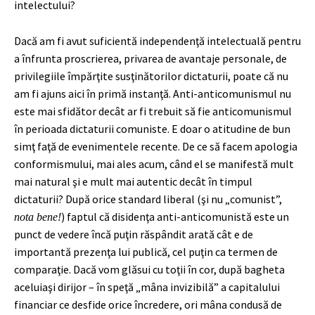
intelectului?
Dacă am fi avut suficientă independenţă intelectuală pentru
a înfrunta proscrierea, privarea de avantaje personale, de
privilegiile împărţite susţinătorilor dictaturii, poate că nu
am fi ajuns aici în primă instanţă. Anti-anticomunismul nu
este mai sfidător decât ar fi trebuit să fie anticomunismul
în perioada dictaturii comuniste. E doar o atitudine de bun
simţ faţă de evenimentele recente. De ce să facem apologia
conformismului, mai ales acum, când el se manifestă mult
mai natural şi e mult mai autentic decât în timpul
dictaturii? După orice standard liberal (şi nu „comunist”,
) faptul că disidenţa anti-anticomunistă este un
nota bene!
punct de vedere încă puţin răspândit arată cât e de
importantă prezenţa lui publică, cel puţin ca termen de
comparaţie. Dacă vom glăsui cu toţii în cor, după bagheta
aceluiaşi dirijor – în speţă „mâna invizibilă” a capitalului
financiar ce desfide orice încredere, ori mâna condusă de