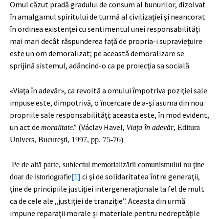
Omul căzut pradă gradului de consum al bunurilor, dizolvat
în amalgamul spiritului de turmă al civilizaţiei şi neancorat
în ordinea existenţei cu sentimentul unei responsabilităţi
mai mari decât răspunderea faţă de propria-i supravieţuire
este un om demoralizat; pe această demoralizare se
sprijină sistemul, adâncind-o ca pe proiecţia sa socială.
«Viaţa în adevăr», ca revoltă a omului împotriva poziţiei sale
impuse este, dimpotrivă, o încercare de a-şi asuma din nou
propriile sale responsabilităţi; aceasta este, în mod evident,
un act de
.” (Václav Havel,
moralitate
Viaţa în adevăr
, Editura
Univers, Bucureşti, 1997, pp. 75-76)
Pe de altă parte, subiectul memorializării comunismului nu ţine
[1]
ci şi de solidaritatea între generaţii,
doar de istoriografie
ţine de principiile justiţiei intergeneraţionale la fel de mult
ca de cele ale „justiţiei de tranziţie”. Aceasta din urmă
impune reparaţii morale şi materiale pentru nedreptăţile