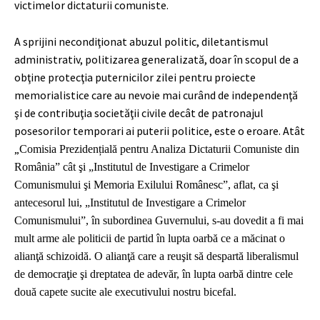
victimelor dictaturii comuniste.
A sprijini necondiţionat abuzul politic, diletantismul
administrativ, politizarea generalizată, doar în scopul de a
obţine protecţia puternicilor zilei pentru proiecte
memorialistice care au nevoie mai curând de independenţă
şi de contribuţia societăţii civile decât de patronajul
posesorilor temporari ai puterii politice, este o eroare. Atât
„
Comisia Prezidențială pentru Analiza Dictaturii Comuniste din
România” cât şi „Institutul de Investigare a Crimelor
Comunismului şi Memoria Exilului Românesc”, aflat, ca şi
antecesorul lui, „Institutul de Investigare a Crimelor
Comunismului”, în subordinea Guvernului, s-au dovedit a fi mai
mult arme ale politicii de partid în lupta oarbă ce a măcinat o
alianţă schizoidă. O alianţă care a reuşit să despartă liberalismul
de democraţie şi dreptatea de adevăr, în lupta oarbă dintre cele
două capete sucite ale executivului nostru bicefal.