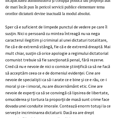
incapacitatea administrativă şi corupţia politică iau proporţii atât
de mari încât pun în pericol servicii publice elementare tema
ororilor dictaturii devine inactuală la modul absolut.
Sper că e suficient de limpede punctul de vedere pe care îl
susţin. Nici o persoană cu mintea întreagă nu va nega
caracterul ilegitim şi criminal al unei dictaturi totalitare,
fie că e de extremă stângă, fie că e de extremă dreaptă. Mai
mult chiar, susţin că orice apologie a regimului dictatorial
comunist trebuie să fie sancţionată penal, fără rezerve.
Cred că nu e nevoie de nici o comisie ştiinţifică ca să ne facă
să acceptăm ceea ce e de domeniul evidenţei. Cine are
nevoie de specialişti ca să-i arate ce e bine şi ce e rău, ce-i
moral şi ce-i imoral, nu are discernământ etic. Cine are
nevoie de experţi ca să se convingă că lipsirea de libertate,
omuciderea şi tortura la proporţii de masă sunt crime face
dovada unei conduite imorale. Contează enorm totuşi la ce
serveşte incriminarea dictaturii. Dacă ea are drept