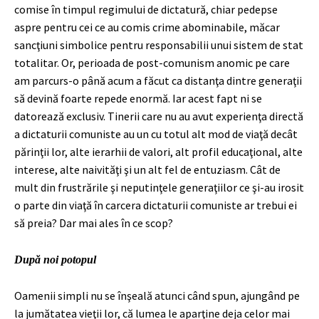
comise în timpul regimului de dictatură, chiar pedepse
aspre pentru cei ce au comis crime abominabile, măcar
sancţiuni simbolice pentru responsabilii unui sistem de stat
totalitar. Or, perioada de post-comunism anomic pe care
am parcurs-o până acum a făcut ca distanţa dintre generaţii
să devină foarte repede enormă. Iar acest fapt ni se
datorează exclusiv. Tinerii care nu au avut experienţa directă
a dictaturii comuniste au un cu totul alt mod de viaţă decât
părinţii lor, alte ierarhii de valori, alt profil educaţional, alte
interese, alte naivităţi şi un alt fel de entuziasm. Cât de
mult din frustrările şi neputinţele generaţiilor ce şi-au irosit
o parte din viaţă în carcera dictaturii comuniste ar trebui ei
să preia? Dar mai ales în ce scop?
După noi potopul
Oamenii simpli nu se înşeală atunci când spun, ajungând pe
la jumătatea vieţii lor, că lumea le aparţine deja celor mai