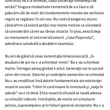
conflictul nu s-a încheiat, cazul societăţii româneşti de
astăzi? Singura modalitate temeinică de a o face e să
judecăm cât de mult din fundamentele morale ale vechiului
regim se regăsesc în cel nou. Nu cred că exagerez atunci
când afirm că există astăzi mai multe motive ca niciodată
să considerăm că ele au rămas intacte. În plus, există deja
un monument al victoriei dictaturii: „Casa Poporului”,
adevărata catedrală a decăderii neamului.
Nu am de gând să reiau lamentaţia binecunoscută: „în
douăzeci de ani nu s-a schimbat nimic”. Ba s-au schimbat
multe. Întregul peisaj global e altul. Generaţii noi le succed
celor din trecut. Valorile şi credinţele oamenilor se schimbă.
Nu s-au modificat însă datele fundamentale ale existenţei
noastre sociale. Trăim în continuare în minciună şi „viaţa în
adevăr” ne e străină. Elita noastră oficială se laudă adesea
cu simulări ridicole. Instituţiile, de multe ori simulacre
jalnice, supravieţuiesc prin falsuri general acceptate. Nu s-a