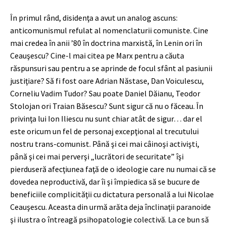
În primul rând, disidenţa a avut un analog ascuns:
anticomunismul refulat al nomenclaturii comuniste. Cine
mai credea în anii ’80 în doctrina marxistă, în Lenin ori în
Ceauşescu? Cine-l mai citea pe Marx pentru a căuta
răspunsuri sau pentru a se aprinde de focul sfânt al pasiunii
justiţiare? Să fi fost oare Adrian Năstase, Dan Voiculescu,
Corneliu Vadim Tudor? Sau poate Daniel Dăianu, Teodor
Stolojan ori Traian Băsescu? Sunt sigur că nu o făceau. În
privinţa lui Ion Iliescu nu sunt chiar atât de sigur… dar el
este oricum un fel de personaj excepţional al trecutului
nostru trans-comunist. Până şi cei mai câinoşi activişti,
până şi cei mai perverşi „lucrători de securitate” îşi
pierduseră afecţiunea faţă de o ideologie care nu numai că se
dovedea neproductivă, dar îi şi împiedica să se bucure de
beneficiile complicităţii cu dictatura personală a lui Nicolae
Ceauşescu. Aceasta din urmă arăta deja înclinaţii paranoide
şi ilustra o întreagă psihopatologie colectivă. La ce bun să