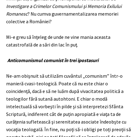
Investigare a Crimelor Comunismului şi Memoria Exilului
Romanesc
? Nu cumva guvernamentalizarea memoriei
colective a României?
Mi-e greu să înţeleg de unde ne vine mania aceasta
catastrofală de a sări din lac în puţ.
Anticomunismul comunist în trei ipostasuri
Ne-am obişnuit să utilizăm cuvântul „comunism” într-o
manieră cvasi-teologică. Poate că nu este chiar o
coincidenţă, dacă e să ne luăm după vivacitatea politică a
teologilor fără sutană autohtoni. E chiar o modă
intelectuală să vorbeşti în pilde şi să interpretezi Sfânta
Scriptură, indiferent cât de puţin apropiată e viaţa ta de
curăţenia sufletească şi serenitatea asociate îndeobşte cu
vocaţia teologală. În fine, nu poţi să-i obligi pe toţi preoţii să
poarte barbă, nici pe toţi filosofii să se îngrijească de adevăr