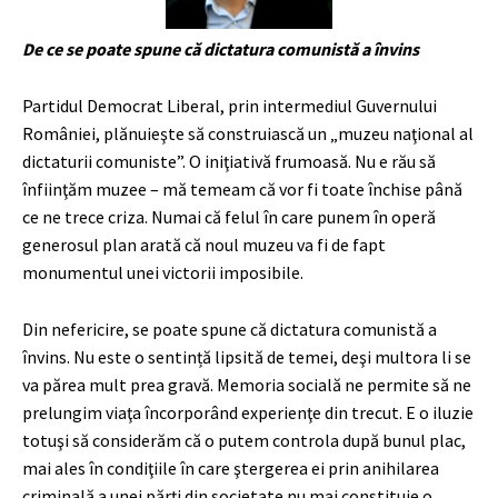
De ce se poate spune că dictatura comunistă a învins
Partidul Democrat Liberal, prin intermediul Guvernului
României, plănuieşte să construiască un „muzeu naţional al
dictaturii comuniste”. O iniţiativă frumoasă. Nu e rău să
înfiinţăm muzee ­­– mă temeam că vor fi toate închise până
ce ne trece criza. Numai că felul în care punem în operă
generosul plan arată că noul muzeu va fi de fapt
monumentul unei victorii imposibile.
Din nefericire, se poate spune că dictatura comunistă a
învins. Nu este o sentință lipsită de temei, deşi multora li se
va părea mult prea gravă. Memoria socială ne permite să ne
prelungim viaţa încorporând experienţe din trecut. E o iluzie
totuşi să considerăm că o putem controla după bunul plac,
mai ales în condiţiile în care ştergerea ei prin anihilarea
criminală a unei părţi din societate nu mai constituie o