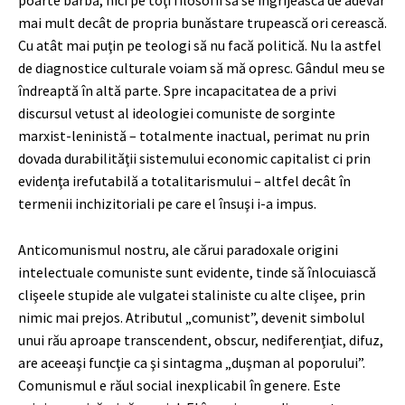
mai mult decât de propria bunăstare trupească ori cerească.
Cu atât mai puţin pe teologi să nu facă politică. Nu la astfel
de diagnostice culturale voiam să mă opresc. Gândul meu se
îndreaptă în altă parte. Spre incapacitatea de a privi
discursul vetust al ideologiei comuniste de sorginte
marxist-leninistă – totalmente inactual, perimat nu prin
dovada durabilităţii sistemului economic capitalist ci prin
evidenţa irefutabilă a totalitarismului – altfel decât în
termenii inchizitoriali pe care el însuşi i-a impus.
Anticomunismul nostru, ale cărui paradoxale origini
intelectuale comuniste sunt evidente, tinde să înlocuiască
clişeele stupide ale vulgatei staliniste cu alte clişee, prin
nimic mai prejos. Atributul „comunist”, devenit simbolul
unui rău aproape transcendent, obscur, nediferenţiat, difuz,
are aceeaşi funcţie ca şi sintagma „duşman al poporului”.
Comunismul e răul social inexplicabil în genere. Este