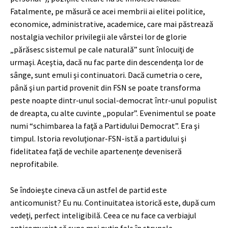
Fatalmente, pe măsură ce acei membrii ai elitei politice,
economice, administrative, academice, care mai păstrează
nostalgia vechilor privilegii ale vârstei lor de glorie
„părăsesc sistemul pe cale naturală” sunt înlocuiţi de
urmaşi. Aceştia, dacă nu fac parte din descendenţa lor de
sânge, sunt emuli şi continuatori. Dacă cumetria o cere,
până şi un partid provenit din FSN se poate transforma
peste noapte dintr-unul social-democrat într-unul populist
de dreapta, cu alte cuvinte „popular”. Evenimentul se poate
numi “schimbarea la faţă a Partidului Democrat”. Era şi
timpul. Istoria revoluţionar-FSN-istă a partidului şi
fidelitatea faţă de vechile apartenenţe deveniseră
neprofitabile.
Se îndoieşte cineva că un astfel de partid este
anticomunist? Eu nu. Continuitatea istorică este, după cum
vedeţi, perfect inteligibilă. Ceea ce nu face ca verbiajul
anticomunist să sune mai puţin fals în strunele