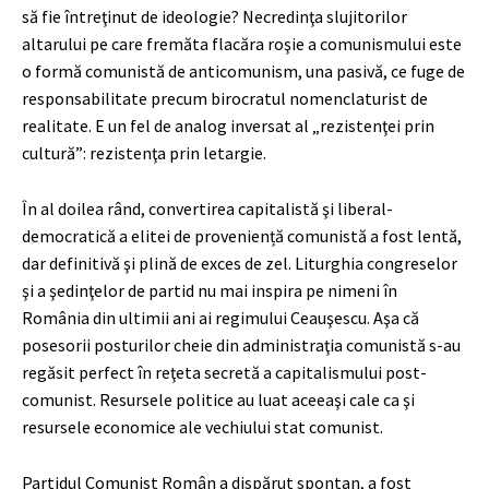
să fie întreţinut de ideologie? Necredinţa slujitorilor
altarului pe care fremăta flacăra roşie a comunismului este
o formă comunistă de anticomunism, una pasivă, ce fuge de
responsabilitate precum birocratul nomenclaturist de
realitate. E un fel de analog inversat al „rezistenţei prin
cultură”: rezistenţa prin letargie.
În al doilea rând, convertirea capitalistă şi liberal-
democratică a elitei de proveniență comunistă a fost lentă,
dar definitivă şi plină de exces de zel. Liturghia congreselor
şi a şedinţelor de partid nu mai inspira pe nimeni în
România din ultimii ani ai regimului Ceauşescu. Aşa că
posesorii posturilor cheie din administraţia comunistă s-au
regăsit perfect în reţeta secretă a capitalismului post-
comunist. Resursele politice au luat aceeaşi cale ca şi
resursele economice ale vechiului stat comunist.
Partidul Comunist Român a dispărut spontan, a fost