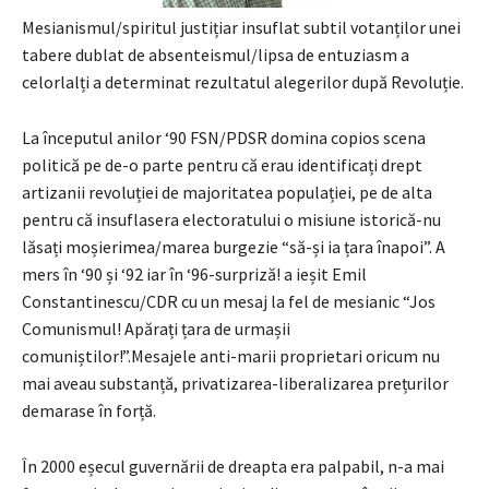
Mesianismul/spiritul justițiar insuflat subtil votanților unei
tabere dublat de absenteismul/lipsa de entuziasm a
celorlalți a determinat rezultatul alegerilor după Revoluție.
La începutul anilor ‘90 FSN/PDSR domina copios scena
politică pe de-o parte pentru că erau identificați drept
artizanii revoluției de majoritatea populației, pe de alta
pentru că insuflasera electoratului o misiune istorică-nu
lăsați moșierimea/marea burgezie “să-și ia țara înapoi”. A
mers în ‘90 și ‘92 iar în ‘96-surpriză! a ieșit Emil
Constantinescu/CDR cu un mesaj la fel de mesianic “Jos
Comunismul! Apărați țara de urmașii
comuniștilor!”.Mesajele anti-marii proprietari oricum nu
mai aveau substanță, privatizarea-liberalizarea prețurilor
demarase în forță.
În 2000 eșecul guvernării de dreapta era palpabil, n-a mai