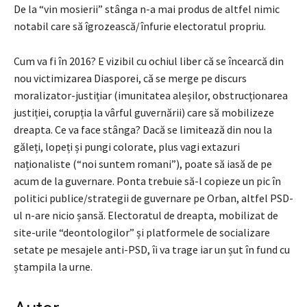
De la “vin mosierii” stânga n-a mai produs de altfel nimic
notabil care să îgrozească/înfurie electoratul propriu.
Cum va fi în 2016? E vizibil cu ochiul liber că se încearcă din
nou victimizarea Diasporei, că se merge pe discurs
moralizator-justițiar (imunitatea aleșilor, obstrucționarea
justiției, corupția la vârful guvernării) care să mobilizeze
dreapta. Ce va face stânga? Dacă se limitează din nou la
găleți, lopeți și pungi colorate, plus vagi extazuri
naționaliste (“noi suntem romani”), poate să iasă de pe
acum de la guvernare. Ponta trebuie să-l copieze un pic în
politici publice/strategii de guvernare pe Orban, altfel PSD-
ul n-are nicio șansă. Electoratul de dreapta, mobilizat de
site-urile “deontologilor” și platformele de socializare
setate pe mesajele anti-PSD, îi va trage iar un șut în fund cu
ștampila la urne.