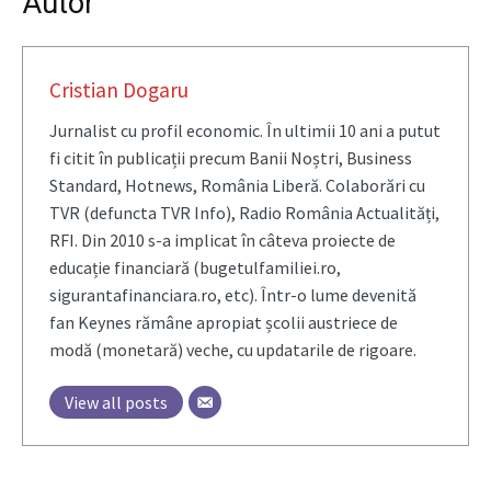
Autor
Cristian Dogaru
Jurnalist cu profil economic. În ultimii 10 ani a putut
fi citit în publicații precum Banii Noștri, Business
Standard, Hotnews, România Liberă. Colaborări cu
TVR (defuncta TVR Info), Radio România Actualități,
RFI. Din 2010 s-a implicat în câteva proiecte de
educație financiară (bugetulfamiliei.ro,
sigurantafinanciara.ro, etc). Într-o lume devenită
fan Keynes rămâne apropiat școlii austriece de
modă (monetară) veche, cu updatarile de rigoare.
View all posts