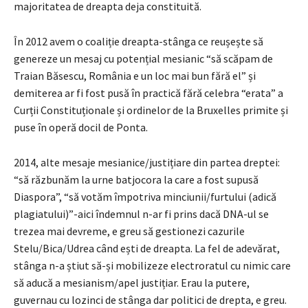
majoritatea de dreapta deja constituită.
În 2012 avem o coaliție dreapta-stânga ce reușește să
genereze un mesaj cu potențial mesianic “să scăpam de
Traian Băsescu, România e un loc mai bun fără el” și
demiterea ar fi fost pusă în practică fără celebra “erata” a
Curții Constituționale și ordinelor de la Bruxelles primite și
puse în operă docil de Ponta.
2014, alte mesaje mesianice/justițiare din partea dreptei:
“să răzbunăm la urne batjocora la care a fost supusă
Diaspora”, “să votăm împotriva minciunii/furtului (adică
plagiatului)”-aici îndemnul n-ar fi prins dacă DNA-ul se
trezea mai devreme, e greu să gestionezi cazurile
Stelu/Bica/Udrea când ești de dreapta. La fel de adevărat,
stânga n-a știut să-și mobilizeze electroratul cu nimic care
să aducă a mesianism/apel justițiar. Erau la putere,
guvernau cu lozinci de stânga dar politici de drepta, e greu.