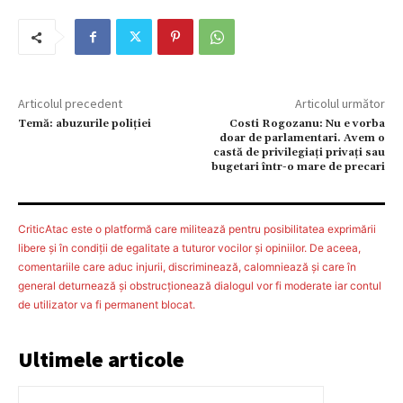
Articolul precedent
Articolul următor
Temă: abuzurile poliției
Costi Rogozanu: Nu e vorba
doar de parlamentari. Avem o
castă de privilegiaţi privaţi sau
bugetari într-o mare de precari
CriticAtac este o platformă care militează pentru posibilitatea exprimării
libere şi în condiţii de egalitate a tuturor vocilor şi opiniilor. De aceea,
comentariile care aduc injurii, discriminează, calomniează şi care în
general deturnează şi obstrucţionează dialogul vor fi moderate iar contul
de utilizator va fi permanent blocat.
Ultimele articole