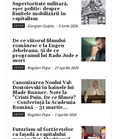
Superioritate militară,
eșec politic: despre
limitele mobilizării în
capitalism
Giorgian Guțoiu
-
9 iunie 2026
ENTER
De ce viitorul filmului
românesc e la Eugen
Jebeleanu. Și de ce
programul lui Radu Jude e
mort
Bogdan Popa
-
27 aprilie 2026
ENTER
Canonizarea Noului Val:
Dostoievski în hainele lui
Blade Runner. Note la
“Cristi Puiu, De ce filmez?
– Conferință la Academia
Română – 31 martie...
Bogdan Popa
-
1 aprilie 2026
ENTER
Futurism-ul fortărețelor
ca fațadă a capitalului