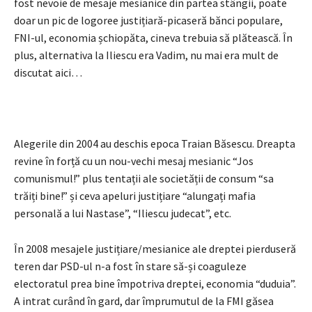
fost nevoie de mesaje mesianice din partea stângii, poate
doar un pic de logoree justițiară-picaseră bănci populare,
FNI-ul, economia șchiopăta, cineva trebuia să plătească. În
plus, alternativa la Iliescu era Vadim, nu mai era mult de
discutat aici…
Alegerile din 2004 au deschis epoca Traian Băsescu. Dreapta
revine în forță cu un nou-vechi mesaj mesianic “Jos
comunismul!” plus tentații ale societății de consum “sa
trăiți bine!” și ceva apeluri justițiare “alungați mafia
personală a lui Nastase”, “Iliescu judecat”, etc.
În 2008 mesajele justițiare/mesianice ale dreptei pierduseră
teren dar PSD-ul n-a fost în stare să-și coaguleze
electoratul prea bine împotriva dreptei, economia “duduia”.
A intrat curând în gard, dar împrumutul de la FMI găsea