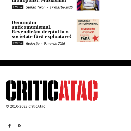
monopolist: Muskismul
Stefan Tiron
-
17 martie 2026
ENTER
Denunțăm
anticomunismul.
Revendicăm dreptul la o
societate fără exploatare!
Redacția
-
9 martie 2026
ENTER
© 2010-2023 CriticAtac