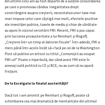
din ultimii cinci ani au fost departe de a susține consolidarea
pe care o promovau cândva. Inegalitatea drept
constrângere asupra creșterii, necesitatea unor taxe mai
mari impuse celor care câștigă mai mult, efectele pozitive
ale investiției publice, taxele de mediu și chiar de sănătate
au ajuns în vizorul cercetării FMI. Recent, FMI a pus capac
prin lucrarea proausteritate a lui Reinhart și Rogoff,
„Creștere într-un timp al datoriei fiscale”. Într‑adevăr, FMI a
mers până într‑acolo încât să‑i facă pe cei de la Washington
Post să publice un articol cu titlul „Comuniștii au ocupat
FMI-ul!” Poate o hiperbolă, dar când acest FMI este în
aceeași oală politică cu CE și BCE, nu au cum să nu apară
fricțiuni.
De la Excelgate la finalul austerității?
Dacă tot i‑am amintit pe Reinhart și Rogoff, poate că
schimbarea cea mai dramatică de mentalitate din ultimul