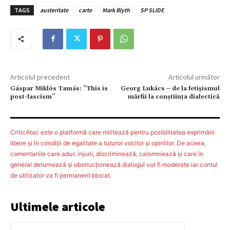
TAGS
austeritate
carte
Mark Blyth
SP SLIDE
Articolul precedent
Articolul următor
Gáspar Miklós Tamás: ”This is
Georg Lukács – de la fetișismul
post-fascism”
mărfii la conștiința dialectică
CriticAtac este o platformă care militează pentru posibilitatea exprimării
libere şi în condiţii de egalitate a tuturor vocilor şi opiniilor. De aceea,
comentariile care aduc injurii, discriminează, calomniează şi care în
general deturnează şi obstrucţionează dialogul vor fi moderate iar contul
de utilizator va fi permanent blocat.
Ultimele articole