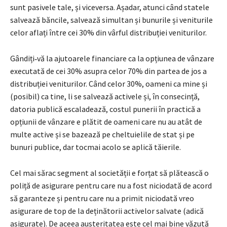
sunt pasivele tale, și viceversa. Așadar, atunci când statele
salvează băncile, salvează simultan și bunurile și veniturile
celor aflați între cei 30% din vârful distribuției veniturilor.
Gândiți‑vă la ajutoarele financiare ca la opțiunea de vânzare
executată de cei 30% asupra celor 70% din partea de jos a
distribuției veniturilor. Când celor 30%, oameni ca mine și
(posibil) ca tine, li se salvează activele și, în consecință,
datoria publică escaladează, costul punerii în practică a
opțiunii de vânzare e plătit de oameni care nu au atât de
multe active și se bazează pe cheltuielile de stat și pe
bunuri publice, dar tocmai acolo se aplică tăierile.
Cel mai sărac segment al societății e forțat să plătească o
poliță de asigurare pentru care nu a fost niciodată de acord
să garanteze și pentru care nu a primit niciodată vreo
asigurare de top de la deținătorii activelor salvate (adică
asigurate). De aceea austeritatea este cel mai bine văzută