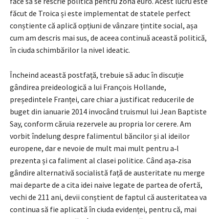
face să se rescrie politica pentru zona euro. Acest lucru este
făcut de Troica și este implementat de statele perfect
conștiente că aplică opțiuni de vânzare țintite social, așa
cum am descris mai sus, de aceea continuă această politică,
în ciuda schimbărilor la nivel ideatic.
Încheind această postfață, trebuie să aduc în discuție
gândirea preideologică a lui François Hollande,
președintele Franței, care chiar a justificat reducerile de
buget din ianuarie 2014 invocând truismul lui Jean Baptiste
Say, conform căruia rezervele au propria lor cerere. Am
vorbit îndelung despre falimentul băncilor și al ideilor
europene, dar e nevoie de mult mai mult pentru a‑l
prezenta și ca faliment al clasei politice. Când așa‑zisa
gândire alternativă socialistă față de austeritate nu merge
mai departe de a cita idei naive legate de partea de ofertă,
vechi de 211 ani, devii conștient de faptul că austeritatea va
continua să fie aplicată în ciuda evidenței, pentru că, mai