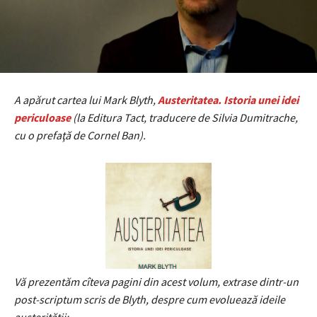
A apărut cartea lui Mark Blyth,
Austeritatea. Istoria unei idei
periculoase
(la Editura Tact, traducere de Silvia Dumitrache,
cu o prefaţă de Cornel Ban).
Vă prezentăm cîteva pagini din acest volum, extrase dintr-un
post-scriptum scris de Blyth, despre cum evoluează ideile
austerităţii: