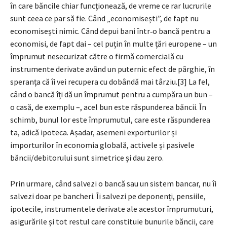
în care băncile chiar funcționează, de vreme ce rar lucrurile
sunt ceea ce par să fie. Când „economisești”, de fapt nu
economisești nimic. Când depui bani într‑o bancă pentru a
economisi, de fapt dai – cel puțin în multe țări europene – un
împrumut nesecurizat către o firmă comercială cu
instrumente derivate având un puternic efect de pârghie, în
speranța că îi vei recupera cu dobândă mai târziu.[3] La fel,
când o bancă îți dă un împrumut pentru a cumpăra un bun –
o casă, de exemplu –, acel bun este răspunderea băncii. În
schimb, bunul lor este împrumutul, care este răspunderea
ta, adică ipoteca. Așadar, asemeni exporturilor și
importurilor în economia globală, activele și pasivele
băncii/debitorului sunt simetrice și dau zero.
Prin urmare, când salvezi o bancă sau un sistem bancar, nu îi
salvezi doar pe bancheri. Îi salvezi pe deponenți, pensiile,
ipotecile, instrumentele derivate ale acestor împrumuturi,
asigurările și tot restul care constituie bunurile băncii, care