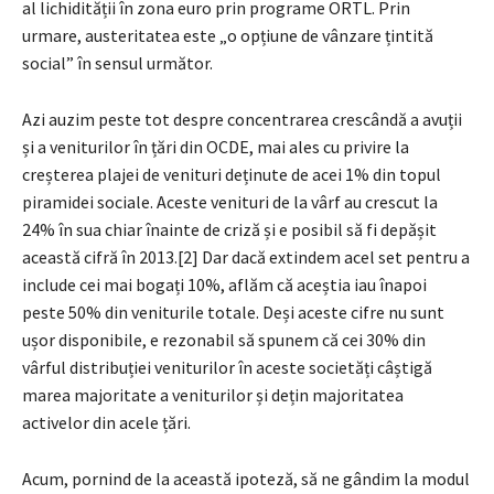
al lichidității în zona euro prin programe ORTL. Prin
urmare, austeritatea este „o opțiune de vânzare țintită
social” în sensul următor.
Azi auzim peste tot despre concentrarea crescândă a avuții
și a veniturilor în țări din OCDE, mai ales cu privire la
creșterea plajei de venituri deținute de acei 1% din topul
piramidei sociale. Aceste venituri de la vârf au crescut la
24% în sua chiar înainte de criză și e posibil să fi depășit
această cifră în 2013.[2] Dar dacă extindem acel set pentru a
include cei mai bogați 10%, aflăm că aceștia iau înapoi
peste 50% din veniturile totale. Deși aceste cifre nu sunt
ușor disponibile, e rezonabil să spunem că cei 30% din
vârful distribuției veniturilor în aceste societăți câștigă
marea majoritate a veniturilor și dețin majoritatea
activelor din acele țări.
Acum, pornind de la această ipoteză, să ne gândim la modul