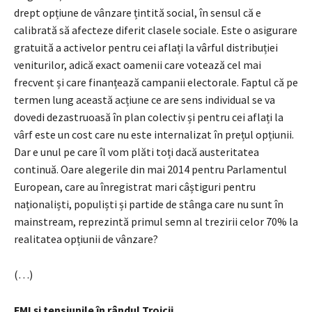
drept opțiune de vânzare țintită social, în sensul că e
calibrată să afecteze diferit clasele sociale. Este o asigurare
gratuită a activelor pentru cei aflați la vârful distribuției
veniturilor, adică exact oamenii care votează cel mai
frecvent și care finanțează campanii electorale. Faptul că pe
termen lung această acțiune ce are sens individual se va
dovedi dezastruoasă în plan colectiv și pentru cei aflați la
vârf este un cost care nu este internalizat în prețul opțiunii.
Dar e unul pe care îl vom plăti toți dacă austeritatea
continuă. Oare alegerile din mai 2014 pentru Parlamentul
European, care au înregistrat mari câștiguri pentru
naționaliști, populiști și partide de stânga care nu sunt în
mainstream, reprezintă primul semn al trezirii celor 70% la
realitatea opțiunii de vânzare?
(…)
FMI și tensiunile în rândul Troicii