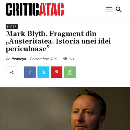
ENTER
Mark Blyth. Fragment din
„Austeritatea. Istoria unei idei
periculoase”
7 octombrie 2015
711
De
Redacția