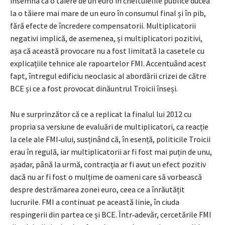
însemna că o tăiere de un euro în cheltuielile publice ducea
la o tăiere mai mare de un euro în consumul final și în pib,
fără efecte de încredere compensatorii. Multiplicatorii
negativi implică, de asemenea, și multiplicatori pozitivi,
așa că această provocare nu a fost limitată la casetele cu
explicațiile tehnice ale rapoartelor FMI. Accentuând acest
fapt, întregul edificiu neoclasic al abordării crizei de către
BCE și ce a fost provocat dinăuntrul Troicii înseși.
Nu e surprinzător că ce a replicat la finalul lui 2012 cu
propria sa versiune de evaluări de multiplicatori, ca reacție
la cele ale FMI‑ului, susținând că, în esență, politicile Troicii
erau în regulă, iar multiplicatorii ar fi fost mai puțin de unu,
așadar, până la urmă, contracția ar fi avut un efect pozitiv
dacă nu ar fi fost o mulțime de oameni care să vorbească
despre destrămarea zonei euro, ceea ce a înrăutățit
lucrurile. FMI a continuat pe această linie, în ciuda
respingerii din partea ce și BCE. Într‑adevăr, cercetările FMI