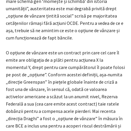
mare schemă gen ‘momește și schimbă’ din istoria
umanității”, austeritatea este mai degrabă privită drept
„opțiune de vânzare țintită social” scrisă pe majoritatea
cetățenilor rămași fără acțiuni OCDE. Pentru a vedea de ce e
așa, trebuie să ne amintim ce este o opțiune de vânzare și
cum funcționează de fapt băncile.
O opțiune de vânzare este un contract prin care cel care îl
emite are obligația de a plăti pentru acțiunea X la
momentul Y, drept pentru care cumpărătorul îl poate folosi
pe post de „opțiune”. Conform acestei definiții, așa‑numita
„direcție Greenspan” în piețele globale înainte de criză a
fost una de vânzare, în sensul că, odată ce valoarea
activelor americane a scăzut la un anumit nivel, Rezerva
Federală a sua (cea care emite acest contract) taie ratele
dobânzii pentru a compensa acele pierderi. Mai recenta
„direcția Draghi” a fost o „opțiune de vânzare” în măsura în
care BCE a inclus una pentru a acoperi riscul destrămării și