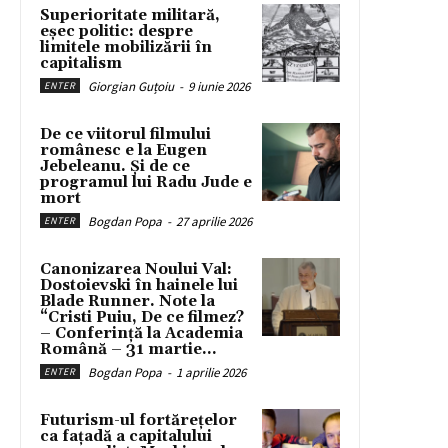
Superioritate militară,
eșec politic: despre
limitele mobilizării în
capitalism
Giorgian Guțoiu
-
9 iunie 2026
ENTER
De ce viitorul filmului
românesc e la Eugen
Jebeleanu. Și de ce
programul lui Radu Jude e
mort
Bogdan Popa
-
27 aprilie 2026
ENTER
Canonizarea Noului Val:
Dostoievski în hainele lui
Blade Runner. Note la
“Cristi Puiu, De ce filmez?
– Conferință la Academia
Română – 31 martie...
Bogdan Popa
-
1 aprilie 2026
ENTER
Futurism-ul fortărețelor
ca fațadă a capitalului