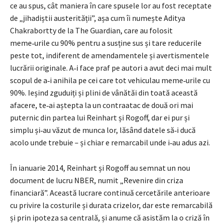
ce au spus, cât maniera în care spusele lor au fost receptate
de „jihadiștii austerității”, așa cum îi numește Aditya
Chakrabortty de la The Guardian, care au folosit
meme‑urile cu 90% pentru a susține sus și tare reducerile
peste tot, indiferent de amendamentele și avertismentele
lucrării originale. A‑i face praf pe autori a avut deci mai mult
scopul de a‑i anihila pe cei care tot vehiculau meme‑urile cu
90%. Ieșind zguduiți și plini de vânătăi din toată această
afacere, te‑ai aștepta la un contraatac de două ori mai
puternic din partea lui Reinhart și Rogoff, dar ei pur și
simplu și‑au văzut de munca lor, lăsând datele să‑i ducă
acolo unde trebuie – și chiar e remarcabil unde i‑au adus azi.
În ianuarie 2014, Reinhart și Rogoff au semnat un nou
document de lucru NBER, numit „Revenire din criza
financiară”. Această lucrare continuă cercetările anterioare
cu privire la costurile și durata crizelor, dar este remarcabilă
și prin ipoteza sa centrală, și anume că asistăm la o criză în