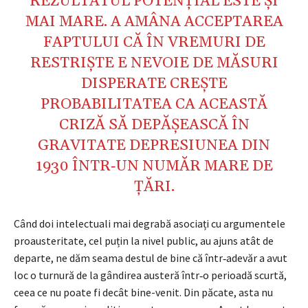
REZULTATUL POTENȚIAL ESTE ȘI
MAI MARE. A AMÂNA ACCEPTAREA
FAPTULUI CĂ ÎN VREMURI DE
RESTRIȘTE E NEVOIE DE MĂSURI
DISPERATE CREȘTE
PROBABILITATEA CA ACEASTĂ
CRIZĂ SĂ DEPĂȘEASCĂ ÎN
GRAVITATE DEPRESIUNEA DIN
1930 ÎNTR‑UN NUMĂR MARE DE
ȚĂRI.
Când doi intelectuali mai degrabă asociați cu argumentele
proausteritate, cel puțin la nivel public, au ajuns atât de
departe, ne dăm seama destul de bine că într‑adevăr a avut
loc o turnură de la gândirea austeră într‑o perioadă scurtă,
ceea ce nu poate fi decât bine-venit. Din păcate, asta nu