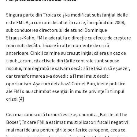
Singura parte din Troica ce și‑a modificat substanțial ideile
este FMI. Așa cum am detaliat în carte, începând din 2008,
sub conducerea directorului de atunci Dominique
Strauss‑Kahn, FMI a aderat la o direcție cu efecte de creștere
mai mult decât o făcuse în alte momente de criză
anterioare. Cinicii ca mine au crezut inițial că era un caz de
tipul: „acum, că activele din țările centrale sunt supuse
riscului, mai degrabă le salvăm decât să le lăsăm să eșueze”,
dar transformarea s‑a dovedit a fi mai mult decât
oportunism. Așa cum detaliază Cornel Ban, ideile politice
ale FMI s‑au schimbat esențial în multe privințe în timpul
crizei.[4]
Cea mai cunoscută turnură este așa‑numita „Battle of the
Boxes”, în care FMI a estimat multiplicatori fiscali negativi
mai mari de unu pentru țările periferice europene, ceea ce