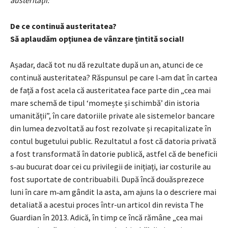
De ce continuă austeritatea?
Să aplaudăm opțiunea de vânzare țintită social!
Așadar, dacă tot nu dă rezultate după un an, atunci de ce
continuă austeritatea? Răspunsul pe care l‑am dat în cartea
de față a fost acela că austeritatea face parte din „cea mai
mare schemă de tipul ‘momește și schimbă’ din istoria
umanității”, în care datoriile private ale sistemelor bancare
din lumea dezvoltată au fost rezolvate și recapitalizate în
contul bugetului public. Rezultatul a fost că datoria privată
a fost transformată în datorie publică, astfel că de beneficii
s‑au bucurat doar cei cu privilegii de inițiați, iar costurile au
fost suportate de contribuabili. După încă douăsprezece
luni în care m‑am gândit la asta, am ajuns la o descriere mai
detaliată a acestui proces într-un articol din revista The
Guardian în 2013. Adică, în timp ce încă rămâne „cea mai