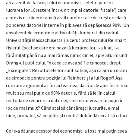
an a venit de la acești doi economiști, celebri pentru
lucrarea lor „Creștere într-un timp al datoriei fiscale”, care
a prezis o scădere rapidă a viitoarelor rate de creștere dacă
ponderea datoriei interne în pib avea să depășească 90%. Un
absolvent de economie al Facultății Amherst din cadrul
Universității Massachusetts i‑a cerut profesorului Reinhart
fișierul Excel pe care era bazată lucrarea lor, l‑a luat, l‑a
fărâmițat până nu a mai rămas nimic din el, spre Sturm und
Drang‑ul publicului, în ceea ce avea să fie cunoscut drept
„Excelgate”. Rezultatele lor sunt solide, așa că am un dram
de simpatie pentru poziția lui Reinhart și a lui Rogoff. Așa
cum am argumentat în cartea mea, dacă ai de ales între mai
mult sau mai puțin de 90% datorie, fără să iei în calcul
metoda de reducere a datoriei, cine nu ar vrea mai puțin în
loc de mai mult? Când stai să cântărești lucrurile, e mai
bine, probabil, să nu plătești multă dobândă decât să o faci.
Ce le‑a dăunat acestor doi economiști a fost mai puțin ceea