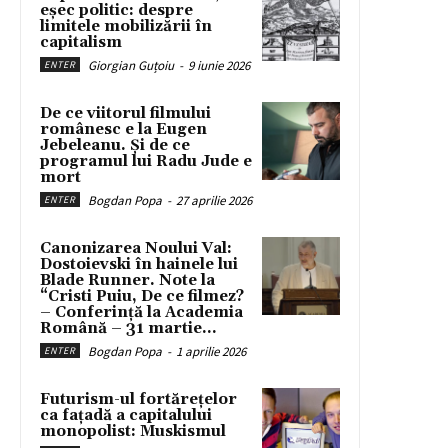
eșec politic: despre
limitele mobilizării în
capitalism
Giorgian Guțoiu
-
9 iunie 2026
ENTER
De ce viitorul filmului
românesc e la Eugen
Jebeleanu. Și de ce
programul lui Radu Jude e
mort
Bogdan Popa
-
27 aprilie 2026
ENTER
Canonizarea Noului Val:
Dostoievski în hainele lui
Blade Runner. Note la
“Cristi Puiu, De ce filmez?
– Conferință la Academia
Română – 31 martie...
Bogdan Popa
-
1 aprilie 2026
ENTER
Futurism-ul fortărețelor
ca fațadă a capitalului
monopolist: Muskismul