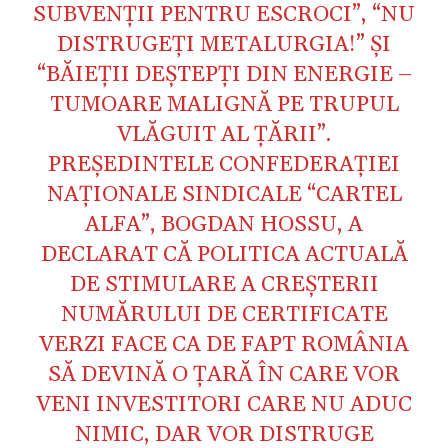
SUBVENŢII PENTRU ESCROCI”, “NU
DISTRUGEŢI METALURGIA!” ŞI
“BĂIEŢII DEŞTEPŢI DIN ENERGIE –
TUMOARE MALIGNĂ PE TRUPUL
VLĂGUIT AL ŢĂRII”.
PREŞEDINTELE CONFEDERAŢIEI
NAŢIONALE SINDICALE “CARTEL
ALFA”, BOGDAN HOSSU, A
DECLARAT CĂ POLITICA ACTUALĂ
DE STIMULARE A CREŞTERII
NUMĂRULUI DE CERTIFICATE
VERZI FACE CA DE FAPT ROMÂNIA
SĂ DEVINĂ O ŢARĂ ÎN CARE VOR
VENI INVESTITORI CARE NU ADUC
NIMIC, DAR VOR DISTRUGE