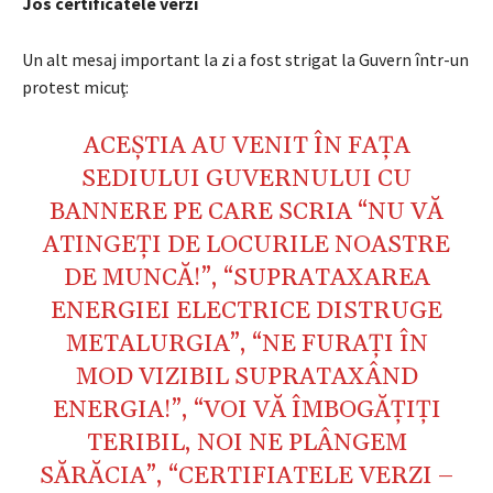
Jos certificatele verzi
Un alt mesaj important la zi a fost strigat la Guvern într-un
protest micuţ:
ACEŞTIA AU VENIT ÎN FAŢA
SEDIULUI GUVERNULUI CU
BANNERE PE CARE SCRIA “NU VĂ
ATINGEŢI DE LOCURILE NOASTRE
DE MUNCĂ!”, “SUPRATAXAREA
ENERGIEI ELECTRICE DISTRUGE
METALURGIA”, “NE FURAŢI ÎN
MOD VIZIBIL SUPRATAXÂND
ENERGIA!”, “VOI VĂ ÎMBOGĂŢIŢI
TERIBIL, NOI NE PLÂNGEM
SĂRĂCIA”, “CERTIFIATELE VERZI –