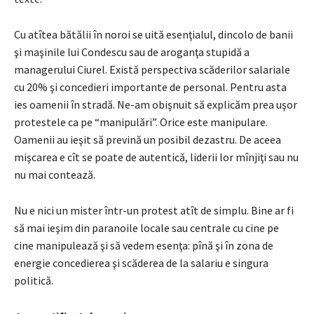
Cu atîtea bătălii în noroi se uită esenţialul, dincolo de banii
şi maşinile lui Condescu sau de aroganţa stupidă a
managerului Ciurel. Există perspectiva scăderilor salariale
cu 20% şi concedieri importante de personal. Pentru asta
ies oamenii în stradă. Ne-am obişnuit să explicăm prea uşor
protestele ca pe “manipulări”. Orice este manipulare.
Oamenii au ieşit să prevină un posibil dezastru. De aceea
mişcarea e cît se poate de autentică, liderii lor mînjiţi sau nu
nu mai contează.
Nu e nici un mister într-un protest atît de simplu. Bine ar fi
să mai ieşim din paranoile locale sau centrale cu cine pe
cine manipulează şi să vedem esenţa: pînă şi în zona de
energie concedierea şi scăderea de la salariu e singura
politică.