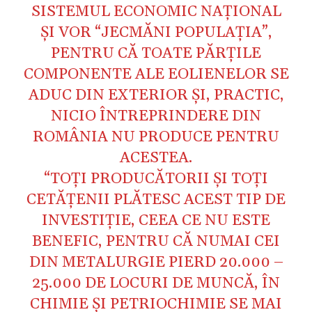
SISTEMUL ECONOMIC NAŢIONAL
ŞI VOR “JECMĂNI POPULAŢIA”,
PENTRU CĂ TOATE PĂRŢILE
COMPONENTE ALE EOLIENELOR SE
ADUC DIN EXTERIOR ŞI, PRACTIC,
NICIO ÎNTREPRINDERE DIN
ROMÂNIA NU PRODUCE PENTRU
ACESTEA.
“TOŢI PRODUCĂTORII ŞI TOŢI
CETĂŢENII PLĂTESC ACEST TIP DE
INVESTIŢIE, CEEA CE NU ESTE
BENEFIC, PENTRU CĂ NUMAI CEI
DIN METALURGIE PIERD 20.000 –
25.000 DE LOCURI DE MUNCĂ, ÎN
CHIMIE ŞI PETRIOCHIMIE SE MAI