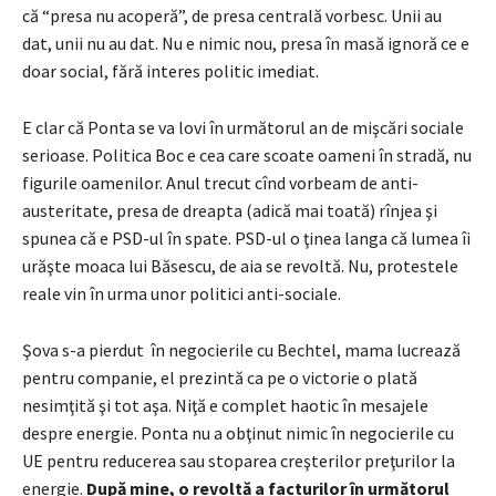
că “presa nu acoperă”, de presa centrală vorbesc. Unii au
dat, unii nu au dat. Nu e nimic nou, presa în masă ignoră ce e
doar social, fără interes politic imediat.
E clar că Ponta se va lovi în următorul an de mişcări sociale
serioase. Politica Boc e cea care scoate oameni în stradă, nu
figurile oamenilor. Anul trecut cînd vorbeam de anti-
austeritate, presa de dreapta (adică mai toată) rînjea şi
spunea că e PSD-ul în spate. PSD-ul o ţinea langa că lumea îi
urăşte moaca lui Băsescu, de aia se revoltă. Nu, protestele
reale vin în urma unor politici anti-sociale.
Şova s-a pierdut în negocierile cu Bechtel, mama lucrează
pentru companie, el prezintă ca pe o victorie o plată
nesimţită şi tot aşa. Niţă e complet haotic în mesajele
despre energie. Ponta nu a obţinut nimic în negocierile cu
UE pentru reducerea sau stoparea creşterilor preţurilor la
energie.
După mine, o revoltă a facturilor în următorul