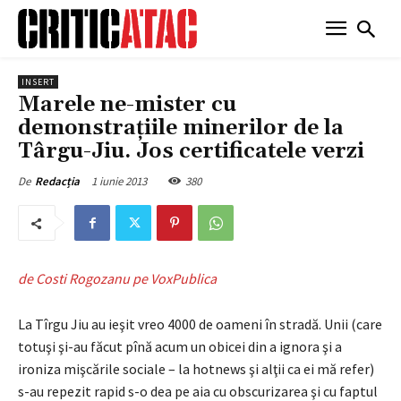
INSERT
Marele ne-mister cu
demonstraţiile minerilor de la
Târgu-Jiu. Jos certificatele verzi
1 iunie 2013
380
De
Redacția
de Costi Rogozanu pe VoxPublica
La Tîrgu Jiu au ieşit vreo 4000 de oameni în stradă. Unii (care
totuşi şi-au făcut pînă acum un obicei din a ignora şi a
ironiza mişcările sociale – la hotnews şi alţii ca ei mă refer)
s-au repezit rapid s-o dea pe aia cu obscurizarea şi cu faptul