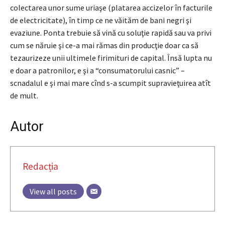
colectarea unor sume uriaşe (platarea accizelor în facturile
de electricitate), în timp ce ne văităm de bani negri şi
evaziune. Ponta trebuie să vină cu soluţie rapidă sau va privi
cum se năruie şi ce-a mai rămas din producţie doar ca să
tezaurizeze unii ultimele firimituri de capital. Însă lupta nu
e doar a patronilor, e şi a “consumatorului casnic” –
scnadalul e şi mai mare cînd s-a scumpit supravieţuirea atît
de mult.
Autor
Redacția
View all posts