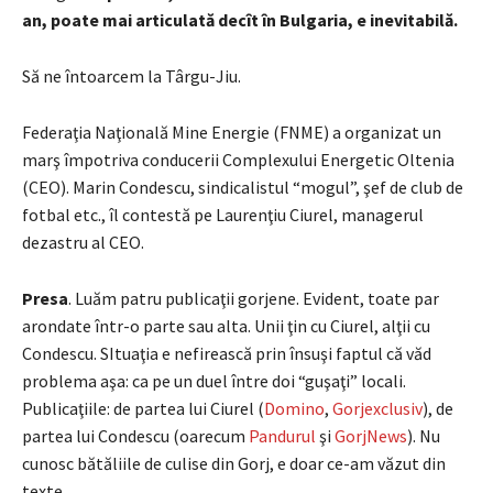
an, poate mai articulată decît în Bulgaria, e inevitabilă.
Să ne întoarcem la Târgu-Jiu.
Federaţia Naţională Mine Energie (FNME) a organizat un
marş împotriva conducerii Complexului Energetic Oltenia
(CEO). Marin Condescu, sindicalistul “mogul”, şef de club de
fotbal etc., îl contestă pe Laurenţiu Ciurel, managerul
dezastru al CEO.
Presa
. Luăm patru publicaţii gorjene. Evident, toate par
arondate într-o parte sau alta. Unii ţin cu Ciurel, alţii cu
Condescu. SItuaţia e nefirească prin însuşi faptul că văd
problema aşa: ca pe un duel între doi “guşaţi” locali.
Publicaţiile: de partea lui Ciurel (
Domino
,
Gorjexclusiv
), de
partea lui Condescu (oarecum
Pandurul
şi
GorjNews
). Nu
cunosc bătăliile de culise din Gorj, e doar ce-am văzut din
texte.