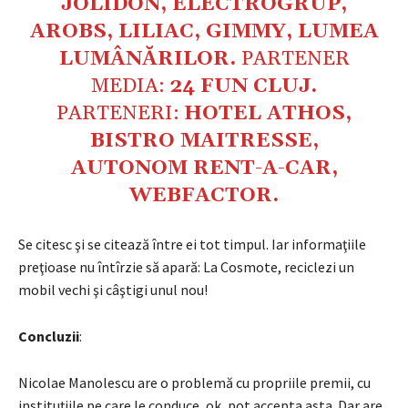
JOLIDON
,
ELECTROGRUP
,
AROBS
,
LILIAC
,
GIMMY
,
LUMEA
LUMÂNĂRILOR
.
PARTENER
MEDIA:
24 FUN CLUJ
.
PARTENERI:
HOTEL ATHOS
,
BISTRO MAITRESSE
,
AUTONOM RENT-A-CAR
,
WEBFACTOR.
Se citesc şi se citează între ei tot timpul. Iar informaţiile
preţioase nu întîrzie să apară: La Cosmote, reciclezi un
mobil vechi şi câştigi unul nou!
Concluzii
:
Nicolae Manolescu are o problemă cu propriile premii, cu
instituţiile pe care le conduce, ok, pot accepta asta. Dar are