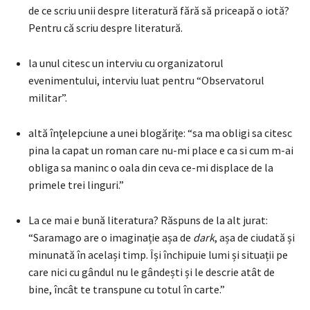
de ce scriu unii despre literatură fără să priceapă o iotă?
Pentru că scriu despre literatură.
la unul citesc un interviu cu organizatorul
evenimentului, interviu luat pentru “Observatorul
militar”.
altă înţelepciune a unei blogăriţe: “sa ma obligi sa citesc
pina la capat un roman care nu-mi place e ca si cum m-ai
obliga sa maninc o oala din ceva ce-mi displace de la
primele trei linguri.”
La ce mai e bună literatura? Răspuns de la alt jurat:
“Saramago are o imaginație așa de
dark
, așa de ciudată și
minunată în același timp. Își închipuie lumi și situații pe
care nici cu gândul nu le gândești și le descrie atât de
bine, încât te transpune cu totul în carte.”