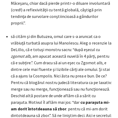
Măceşaru, chiar dacă pierde printr-o diluare involuntară
(cred!) a reflexivităţii cu tentă globală, câştigă prin
tendinţa de survolare conştiincioasă a gândurilor
proprii.”.
să cităm şi din Butuzea, omul care s-a aruncat ca o
vrăbiuţă turbată asupra lui Manolescu. Aleg o recenzie la
DeLillo, că e totuşi monstru sacru: “după eșecul cu
zgomot alb
, am apucat această nuvelă în 4 părți, pentru
că e subțire.”. Cum dracu să ai un eşec cu Zgomot alb, e
dintre cele mai fluente şi lizibile cărţi ale omului. Şi stai
că a ajuns la Cosmpolis. Nici ăsta nu prea e bun. De ce?
Pentru că blogărul nostru judecă literatura ca pe laxativ:
merge sau nu merge, funcţionează sau nu funcţionează.
Deschid altă postare de unde aflăm că a sărit cu
paraşuta. Motivul îl aflăm mai jos: “dar
cu parașuta mi-
am dorit întotdeauna să zbor
. pentru că mi-am dorit
dintotdeauna să zbor.”. Să ne liniştim deci. Aici e secretul: