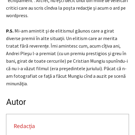
“echipament”. Altfel, nu eşti decît unul din miile de veleitari
critici care au scris cîndva la poşta redacţie şi acum o ard pe
wordpress.
P.S.
Mi-am amintit şi de elitismul găunos care a girat
diverse premii în alte situaţii. Un elitism care ar merita
tratat fără reverenţe. Îmi amintesc cum, acum cîţiva ani,
Andrei Pleşu l-a premiat (cu un premiu prestigios şi greu în
bani, girat de toate cercurile) pe Cristian Mungiu spunîndu-i
că nu i-a văzut filmul (era preşedintele juriului). Păcat că n-
am fotografiat ce faţă a făcut Mungiu cînd a auzit pe scenă
minunăţia.
Autor
Redacția