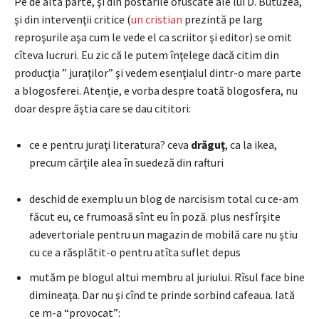
Pe de altă parte, şi din postările ofuscate ale lui D. Butuzea,
şi din intervenţii critice (
un cristian
prezintă pe larg
reproşurile aşa cum le vede el ca scriitor şi editor) se omit
cîteva lucruri. Eu zic că le putem înţelege dacă citim din
producţia ” juraţilor” şi vedem esenţialul dintr-o mare parte
a blogosferei. Atenţie, e vorba despre toată blogosfera, nu
doar despre ăştia care se dau cititori:
ce e pentru juraţi literatura? ceva
drăguţ
, ca la ikea,
precum cărţile alea în suedeză din rafturi
deschid de exemplu un blog de narcisism total cu ce-am
făcut eu, ce frumoasă sînt eu în poză. plus nesfîrşite
adevertoriale pentru un magazin de mobilă care nu ştiu
cu ce a răsplătit-o pentru atîta suflet depus
mutăm pe blogul altui membru al juriului. Rîsul face bine
dimineaţa. Dar nu şi cînd te prinde sorbind cafeaua. Iată
ce m-a “provocat”: