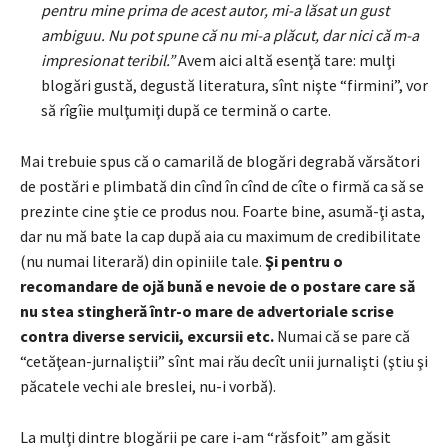
pentru mine prima de acest autor, mi-a lăsat un gust
ambiguu. Nu pot spune că nu mi-a plăcut, dar nici că m-a
impresionat teribil.”
Avem aici altă esenţă tare: mulţi
blogări gustă, degustă literatura, sînt nişte “firmini”, vor
să rîgîie mulţumiţi după ce termină o carte.
Mai trebuie spus că o camarilă de blogări degrabă vărsători
de postări e plimbată din cînd în cînd de cîte o firmă ca să se
prezinte cine ştie ce produs nou. Foarte bine, asumă-ţi asta,
dar nu mă bate la cap după aia cu maximum de credibilitate
(nu numai literară) din opiniile tale.
Şi pentru o
recomandare de ojă bună e nevoie de o postare care să
nu stea stingheră într-o mare de advertoriale scrise
contra diverse servicii, excursii etc.
Numai că se pare că
“cetăţean-jurnaliştii” sînt mai rău decît unii jurnalişti (ştiu şi
păcatele vechi ale breslei, nu-i vorbă).
La mulţi dintre blogării pe care i-am “răsfoit” am găsit