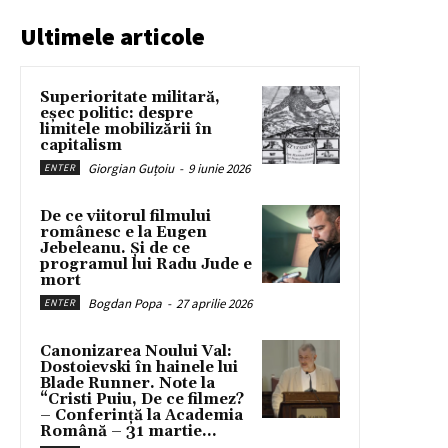
Ultimele articole
Superioritate militară,
eșec politic: despre
limitele mobilizării în
capitalism
Giorgian Guțoiu
-
9 iunie 2026
ENTER
De ce viitorul filmului
românesc e la Eugen
Jebeleanu. Și de ce
programul lui Radu Jude e
mort
Bogdan Popa
-
27 aprilie 2026
ENTER
Canonizarea Noului Val:
Dostoievski în hainele lui
Blade Runner. Note la
“Cristi Puiu, De ce filmez?
– Conferință la Academia
Română – 31 martie...