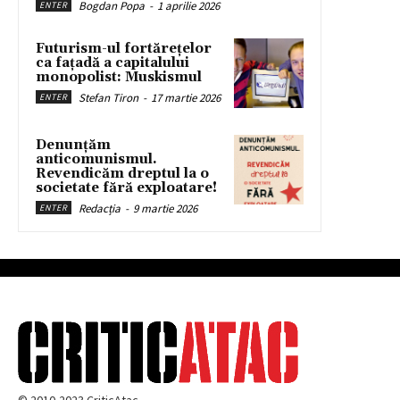
Bogdan Popa
-
1 aprilie 2026
ENTER
Futurism-ul fortărețelor
ca fațadă a capitalului
monopolist: Muskismul
Stefan Tiron
-
17 martie 2026
ENTER
Denunțăm
anticomunismul.
Revendicăm dreptul la o
societate fără exploatare!
Redacția
-
9 martie 2026
ENTER
© 2010-2023 CriticAtac