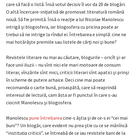
care să facă o listă. Însă votul decisiv îl vor da 20 de blogări.
O altă încercare-iniţiativă de promovat literatură română
nouă. Să fie primită. Însă o reacţie a lui Nicolae Manolescu
intrigă şi blogosfera, iar blogosfera cu pricina poate ar
trebui să ne intrige la rîndul ei. Întrebarea e simplă: cine ne
mai hotărăşte premiile sau listele de cărţi noi şi bune?
Revistele literare nu mai au căutare, blogurile – oricît şi-ar
face unii iluzii – nu sînt nici ele mari motoare de consum
literar, vînzările sînt mici, criticii literari sînt apatici şi prinşi
în scheme de putere arhaice. Deci cine mai poate
recomanda o carte bună, proaspătă, care să reaprindă
interesul de lectură, cam ăsta ar fi punctul în care s-au
ciocnit Manolescu şi blogosfera.
Manolescu
pune întrebarea
cine-s ăştia şi de ce-s ei “cei mai
buni”? Un blogăr, care evident nu prea ştie cu ce se mănîncă
“instituţia criticii”, se întreabă de ce iau revistele bani de la