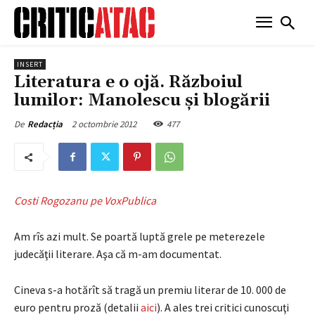
INSERT
Literatura e o ojă. Războiul
lumilor: Manolescu şi blogării
2 octombrie 2012
477
De
Redacția
Costi Rogozanu pe VoxPublica
Am rîs azi mult. Se poartă luptă grele pe meterezele
judecăţii literare. Aşa că m-am documentat.
Cineva s-a hotărît să tragă un premiu literar de 10. 000 de
euro pentru proză (detalii
aici
). A ales trei critici cunoscuţi