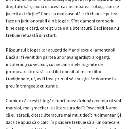
dreptate să-şi pună în acest caz întrebarea: totuşi, cum se
judecă azi cărţile? Chestia mai nasoală e că chiar se putea
face un juriu onorabil din blogări. Sînt oameni care scriu
bine despre cărţi, care ştiu ce e aia literatură. Deci ideea nu
trebuie refuzată din start.
Răspunsul blogărilor acuzaţi de Manolescu e lamentabil.
Dacă ar fi venit din partea unor avangardişti aroganţi,
intoleranţi cu vechiul, cu mecanismele ruginite de
promovare literară, cu stilul obosit al recenziilor
tradiţionale, uf, aş fi fost primul să-i susţin. Se doarme la
greu în tranşeele culturale.
Comic e că aceşti blogări funcţionează după credinţa că sînt
mai vioi, mai şmecheri cu literatura decît învechiţii. Numai
că ei, săracii, citesc literatura mai mult decît rudimentar. Şi
dacă te apuci să o calci în picioare trebuie să ai un oarecare