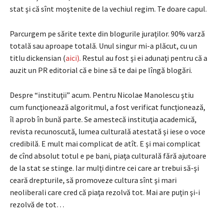
stat şi că sînt moştenite de la vechiul regim. Te doare capul.
Parcurgem pe sărite texte din blogurile juraţilor. 90% varză
totală sau aproape totală. Unul singur mi-a plăcut, cu un
titlu dickensian (
aici)
. Restul au fost şi ei adunaţi pentru că a
auzit un PR editorial că e bine să te dai pe lîngă blogări.
Despre “instituţii” acum. Pentru Nicolae Manolescu ştiu
cum funcţionează algoritmul, a fost verificat funcţionează,
îl aprob în bună parte. Se amestecă instituţia academică,
revista recunoscută, lumea culturală atestată şi iese o voce
credibilă. E mult mai complicat de atît. E şi mai complicat
de cînd absolut totul e pe bani, piaţa culturală fără ajutoare
de la stat se stinge. Iar mulţi dintre cei care ar trebui să-şi
ceară drepturile, să promoveze cultura sînt şi mari
neoliberali care cred că piaţa rezolvă tot. Mai are puţin şi-i
rezolvă de tot…