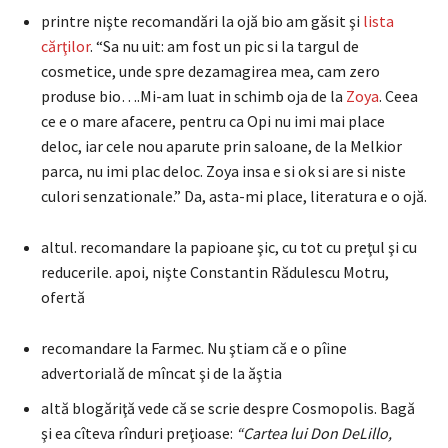
printre nişte recomandări la ojă bio am găsit şi
lista
cărţilor
. “Sa nu uit: am fost un pic si la targul de
cosmetice, unde spre dezamagirea mea, cam zero
produse bio….Mi-am luat in schimb oja de la
Zoya
. Ceea
ce e o mare afacere, pentru ca Opi nu imi mai place
deloc, iar cele nou aparute prin saloane, de la Melkior
parca, nu imi plac deloc. Zoya insa e si ok si are si niste
culori senzationale.” Da, asta-mi place, literatura e o ojă.
altul. recomandare la papioane şic, cu tot cu preţul şi cu
reducerile. apoi, nişte Constantin Rădulescu Motru,
ofertă
recomandare la Farmec. Nu ştiam că e o pîine
advertorială de mîncat şi de la ăştia
altă blogăriţă vede că se scrie despre Cosmopolis. Bagă
şi ea cîteva rînduri preţioase:
“Cartea lui Don DeLillo,