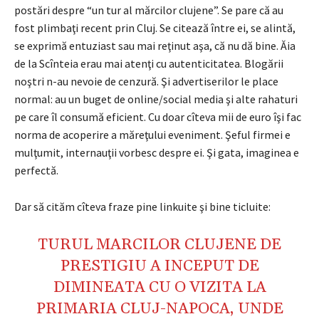
postări despre “un tur al mărcilor clujene”. Se pare că au
fost plimbaţi recent prin Cluj. Se citează între ei, se alintă,
se exprimă entuziast sau mai reţinut aşa, că nu dă bine. Ăia
de la Scînteia erau mai atenţi cu autenticitatea. Blogării
noştri n-au nevoie de cenzură. Şi advertiserilor le place
normal: au un buget de online/social media şi alte rahaturi
pe care îl consumă eficient. Cu doar cîteva mii de euro îşi fac
norma de acoperire a măreţului eveniment. Şeful firmei e
mulţumit, internauţii vorbesc despre ei. Şi gata, imaginea e
perfectă.
Dar să cităm cîteva fraze pine linkuite şi bine ticluite:
TURUL MARCILOR CLUJENE
DE
PRESTIGIU A INCEPUT DE
DIMINEATA CU O VIZITA LA
PRIMARIA CLUJ-NAPOCA, UNDE