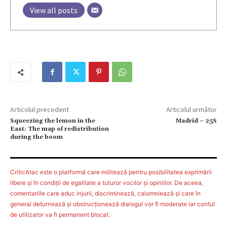
View all posts
Articolul precedent
Articolul următor
Squeezing the lemon in the
Madrid – 25S
East: The map of redistribution
during the boom
CriticAtac este o platformă care militează pentru posibilitatea exprimării
libere şi în condiţii de egalitate a tuturor vocilor şi opiniilor. De aceea,
comentariile care aduc injurii, discriminează, calomniează şi care în
general deturnează şi obstrucţionează dialogul vor fi moderate iar contul
de utilizator va fi permanent blocat.