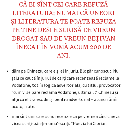
CĂ EI SÎNT CEI CARE REFUZĂ
LITERATURA; NUMAI CĂ UNEORI
ŞI LITERATURA TE POATE REFUZA
PE TINE DEŞI E SCRISĂ DE VREUN
DROGAT SAU DE VREUN BEŢIVAN
ÎNECAT ÎN VOMĂ ACUM 200 DE
ANI.
dăm pe Chinezu, care e şi el în juriu. Blogăr cunoscut. Nu
ştiu ce caută în juriul de cărţi care recenzează reclame la
Vodafone, tot în logica advertorială, cu titlul provocator:
“cum vi se pare reclama Vodafone, ultima…”. Chinezu şi
alţii ca el trăiesc din şi pentru advertorial – atunci rămîi
acolo, frate.
mai sînt unii care scriu recenzie ca pe vremea cînd cineva
zicea scriţi-băieţi-numa’-scriţi: “Poezia lui Ciprian