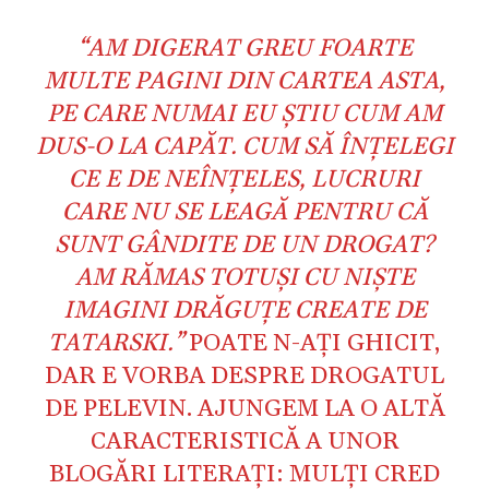
“AM DIGERAT GREU FOARTE
MULTE PAGINI DIN CARTEA ASTA,
PE CARE NUMAI EU ŞTIU CUM AM
DUS-O LA CAPĂT. CUM SĂ ÎNŢELEGI
CE E DE NEÎNŢELES, LUCRURI
CARE NU SE LEAGĂ PENTRU CĂ
SUNT GÂNDITE DE UN DROGAT?
AM RĂMAS TOTUŞI CU NIŞTE
IMAGINI DRĂGUŢE CREATE DE
TATARSKI.”
POATE N-AŢI GHICIT,
DAR E VORBA DESPRE DROGATUL
DE PELEVIN. AJUNGEM LA O ALTĂ
CARACTERISTICĂ A UNOR
BLOGĂRI LITERAŢI: MULŢI CRED