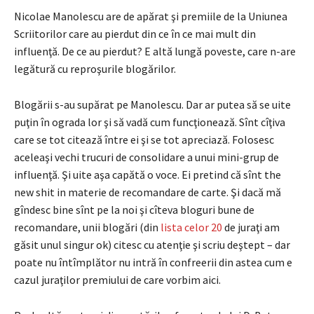
Nicolae Manolescu are de apărat şi premiile de la Uniunea
Scriitorilor care au pierdut din ce în ce mai mult din
influenţă. De ce au pierdut? E altă lungă poveste, care n-are
legătură cu reproşurile blogărilor.
Blogării s-au supărat pe Manolescu. Dar ar putea să se uite
puţin în ograda lor şi să vadă cum funcţionează. Sînt cîţiva
care se tot citează între ei şi se tot apreciază. Folosesc
aceleaşi vechi trucuri de consolidare a unui mini-grup de
influenţă. Şi uite aşa capătă o voce. Ei pretind că sînt the
new shit in materie de recomandare de carte. Şi dacă mă
gîndesc bine sînt pe la noi şi cîteva bloguri bune de
recomandare, unii blogări (din
lista celor 20
de juraţi am
găsit unul singur ok) citesc cu atenţie şi scriu deştept – dar
poate nu întîmplător nu intră în confreerii din astea cum e
cazul juraţilor premiului de care vorbim aici.