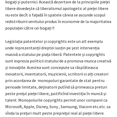
bogați și puternici. Această dezertare de la principiile pieței
libere dovedește că liberalismul apologetic al pieței libere
nu este decît o fațadă în spatele căreia se ascunde scopul
redistribuirii venitului produs în economie de la majoritatea
populației către cei bogați !!
Legislația patentelor și copyrights este un alt exemplu
unde reprezentanții dreptei susțin pe șest intervenția
masivă a statului pe piața liberă. Patentele și copyrights
sunt expresia politicii statului de a promova munca creativă
și inovațiile. Acestea sunt concepute sa răsplăteasca
inovatorii, inventatorii, muzicienii, scriitorii si alți creatori
prin acordarea de monopoluri garantate de stat pentru
perioade limitate, deținatorii putînd să primeasca preturi
peste prețul pieței libere, justificînd investiția în muncă și
talent. Monopolurile copyrights permit unor companii ca
Microsoft, Apple, Disney, Sony , Samsung, Viacom etc.etc. sa
vînda la prețuri mult peste preprețul real al pieței libere.