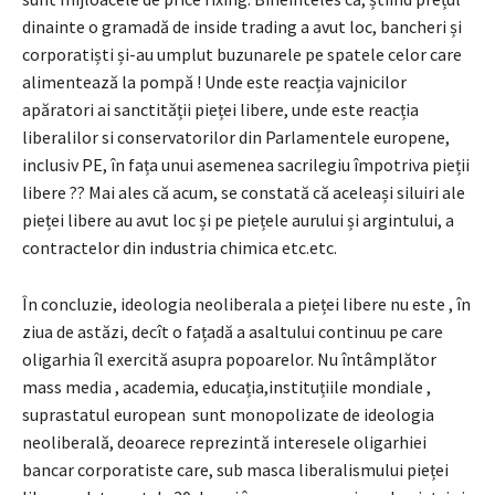
dinainte o gramadă de inside trading a avut loc, bancheri și
corporatiști și-au umplut buzunarele pe spatele celor care
alimentează la pompă ! Unde este reacția vajnicilor
apăratori ai sanctității pieței libere, unde este reacția
liberalilor si conservatorilor din Parlamentele europene,
inclusiv PE, în fața unui asemenea sacrilegiu împotriva pieții
libere ?? Mai ales că acum, se constată că aceleași siluiri ale
pieței libere au avut loc și pe piețele aurului și argintului, a
contractelor din industria chimica etc.etc.
În concluzie, ideologia neoliberala a pieței libere nu este , în
ziua de astăzi, decît o fațadă a asaltului continuu pe care
oligarhia îl exercită asupra popoarelor. Nu întâmplător
mass media , academia, educația,instituțiile mondiale ,
suprastatul european sunt monopolizate de ideologia
neoliberală, deoarece reprezintă interesele oligarhiei
bancar corporatiste care, sub masca liberalismului pieței