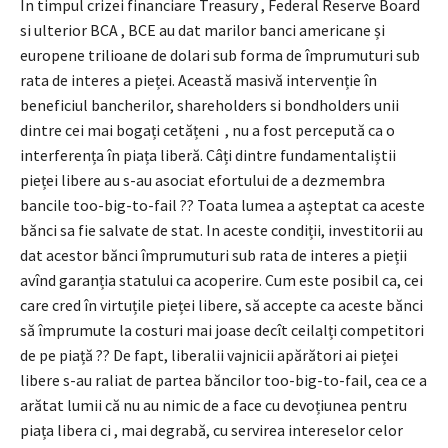
În timpul crizei financiare Treasury , Federal Reserve Board
si ulterior BCA , BCE au dat marilor banci americane și
europene trilioane de dolari sub forma de împrumuturi sub
rata de interes a pieței. Această masivă intervenție în
beneficiul bancherilor, shareholders si bondholders unii
dintre cei mai bogați cetățeni , nu a fost percepută ca o
interferența în piața liberă. Câți dintre fundamentaliștii
pieței libere au s-au asociat efortului de a dezmembra
bancile too-big-to-fail ?? Toata lumea a așteptat ca aceste
bănci sa fie salvate de stat. In aceste condiții, investitorii au
dat acestor bănci împrumuturi sub rata de interes a pieții
avînd garanția statului ca acoperire. Cum este posibil ca, cei
care cred în virtuțile pieței libere, să accepte ca aceste bănci
să împrumute la costuri mai joase decît ceilalți competitori
de pe piață ?? De fapt, liberalii vajnicii apărători ai pieței
libere s-au raliat de partea băncilor too-big-to-fail, cea ce a
arătat lumii că nu au nimic de a face cu devoțiunea pentru
piața libera ci , mai degrabă, cu servirea intereselor celor