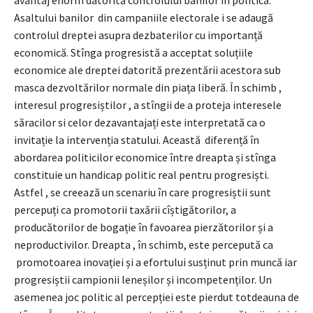
Asaltului banilor din campaniile electorale i se adaugă
controlul dreptei asupra dezbaterilor cu importanță
economică. Stînga progresistă a acceptat soluțiile
economice ale dreptei datorită prezentării acestora sub
masca dezvoltărilor normale din piața liberă. În schimb ,
interesul progresiștilor , a stîngii de a proteja interesele
săracilor si celor dezavantajați este interpretată ca o
invitație la intervenția statului. Această diferență în
abordarea politicilor economice între dreapta și stînga
constituie un handicap politic real pentru progresiști.
Astfel , se creează un scenariu în care progresiștii sunt
percepuți ca promotorii taxării cîștigătorilor, a
producătorilor de bogație în favoarea pierzătorilor și a
neproductivilor. Dreapta , în schimb, este percepută ca
promotoarea inovației și a efortului susținut prin muncă iar
progresiștii campionii leneșilor și incompetenților. Un
asemenea joc politic al percepției este pierdut totdeauna de