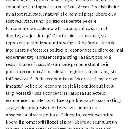
salariaților au stagnat sau au scăzut. Această redistribuire
nu a fost rezultatul natural al dinamicii pieței libere ci , a
fost rezultatul unor politici deliberate pe care
Parlamentele occidentale le-au adoptat cu sprijinul
dreptei, a vajnicilor apărători ai pietei libere dar, și a
reprezentanților ignoranți ai stîngii. Din păcate, lipsa de
înțelegere a efectelor politicilor economice de către cei mai
experimentați reprezentanți ai stîngii a făcut posibilă
redistribuirea în sus . Măsuri care par bine stabilite în
politica economică considerate legitime au , de fapt, și o
față nevazută. Puțini economiști au încercat să exploreze
impactul politicilor economice și să le explice publicului
larg. Această lipsă a concentrării asupra subiectelor
economice cruciale constituie o problemă serioasă a stîngii
, a agendei progresiste. Este evident pentru orice
observator al vieții politice că dreapta, conservatorii și
liberalii promotorii filozofiei pieții libere au acumulat un
avantaj enorm datorită controlului banilor în politică.