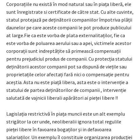
Corporațiile nu există în mod natural sau în piața liberă, ele
sunt înregistrate si certificate de către stat. Cu alte cuvinte,
statul protejază pe deținătorii companiilor împotriva plății
daunelor pe care aceste companii le pot produce publicului
at large.Fie ca este vorba de plata externalitaților, fie ca
este vorba de poluarea aerului sau a apei, victimele acestor
corporații sunt indreptățite să primească compensații
pentru prejudiciul produs de companii. Cu protecția statului
deținătorii acestor companii pot sa dispună de viețile sau
proprietațile celor afectați fară nici o compensație pentru
aceștia. Asta nu este piață libera, asta este o intervenție a
statului de partea deținătorilor de companii , intervenție
salutată de vajnicii liberali apărători ai pieței libere !!
Lagislația restrictivă în piața muncii este un alt exemplu
strigător la cer unde, neoliberalii ignora total regulile
pieței libere în favoarea bogaților și in defavoarea
salariaților. Un exemplu îl constituie organizarea producției