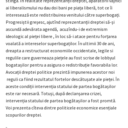
stînga. În realitate reprezentanții dreptei, aparătorii vajnici
ai liberalismului nu dau doi bani pe piața liberă, tot ce îi
interesează este redistribuirea venitului către superbogați.
Progresiștii greșesc, ajutînd reprezentanții dreptei să-și
ascundă adevărata agendă, acuzîndu-i de extremism
ideologic al pieței libere , în loc să-i atace pentru forțarea
voalată a intereselor superbogaților. În ultimii 30 de ani,
dreapta a restructurat economiile occidentale, legile si
regulile care guverneaza piețele au fost scrise de lobbyul
bogatașilor pentru a asigura o redistribuție favorabila lor.
Avocații dreptei politice prezintă impunerea acestor noi
reguli ca fiind rezultatul fortelor descătușate ale pieței. În
aceste condiții intervenția statului de partea bogătașilor
este rar necesară. Totuși, după declanșarea crizei,
intervenția statului de partea bogătașilor a fost promtă.
Voi prezenta cîteva dintre politicele economice esențiale
scopurilor dreptei.