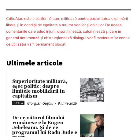
CriticAtac este o platformă care militează pentru posibilitatea exprimării
libere şi în condiţii de egalitate a tuturor vocilor şi opiniilor. De aceea,
comentariile care aduc injurii, discriminează, calomniează şi care în
general deturnează şi obstrucţionează dialogul vor fi moderate iar contul
de utilizator va fi permanent blocat.
Ultimele articole
Superioritate militară,
eșec politic: despre
limitele mobilizării în
capitalism
Giorgian Guțoiu
-
9 iunie 2026
ENTER
De ce viitorul filmului
românesc e la Eugen
Jebeleanu. Și de ce
programul lui Radu Jude e