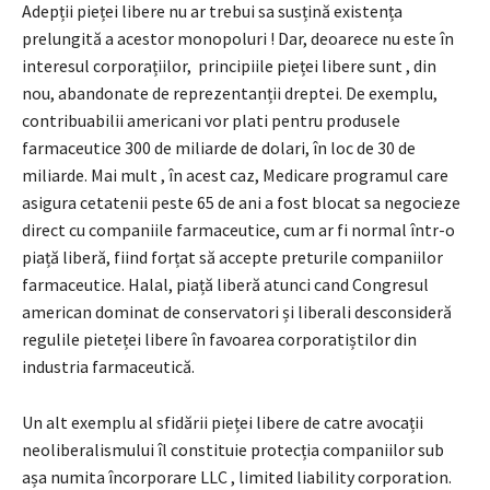
Adepții pieței libere nu ar trebui sa susțină existența
prelungită a acestor monopoluri ! Dar, deoarece nu este în
interesul corporațiilor, principiile pieței libere sunt , din
nou, abandonate de reprezentanții dreptei. De exemplu,
contribuabilii americani vor plati pentru produsele
farmaceutice 300 de miliarde de dolari, în loc de 30 de
miliarde. Mai mult , în acest caz, Medicare programul care
asigura cetatenii peste 65 de ani a fost blocat sa negocieze
direct cu companiile farmaceutice, cum ar fi normal într-o
piață liberă, fiind forțat să accepte preturile companiilor
farmaceutice. Halal, piață liberă atunci cand Congresul
american dominat de conservatori și liberali desconsideră
regulile pieteței libere în favoarea corporatiștilor din
industria farmaceutică.
Un alt exemplu al sfidării pieței libere de catre avocații
neoliberalismului îl constituie protecția companiilor sub
așa numita încorporare LLC , limited liability corporation.