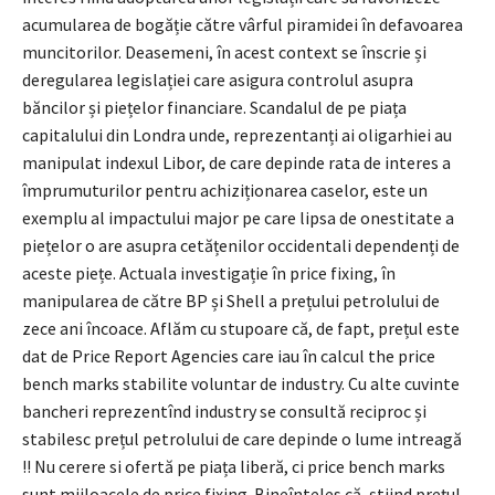
acumularea de bogăție către vârful piramidei în defavoarea
muncitorilor. Deasemeni, în acest context se înscrie și
deregularea legislației care asigura controlul asupra
băncilor și piețelor financiare. Scandalul de pe piața
capitalului din Londra unde, reprezentanți ai oligarhiei au
manipulat indexul Libor, de care depinde rata de interes a
împrumuturilor pentru achiziționarea caselor, este un
exemplu al impactului major pe care lipsa de onestitate a
piețelor o are asupra cetățenilor occidentali dependenți de
aceste piețe. Actuala investigație în price fixing, în
manipularea de către BP și Shell a prețului petrolului de
zece ani încoace. Aflăm cu stupoare că, de fapt, prețul este
dat de Price Report Agencies care iau în calcul the price
bench marks stabilite voluntar de industry. Cu alte cuvinte
bancheri reprezentînd industry se consultă reciproc și
stabilesc prețul petrolului de care depinde o lume intreagă
!! Nu cerere si ofertă pe piața liberă, ci price bench marks
sunt mijloacele de price fixing. Bineînteles că, știind prețul