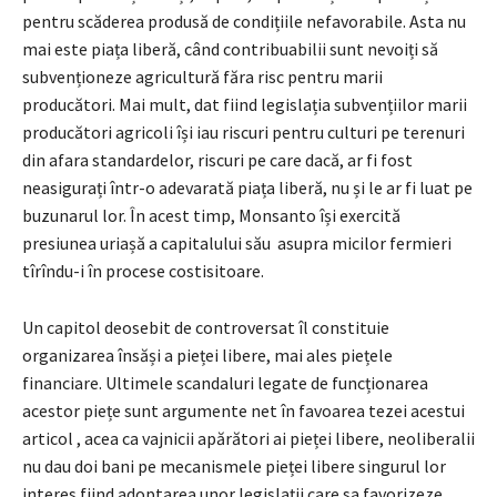
pentru scăderea produsă de condițiile nefavorabile. Asta nu
mai este piața liberă, când contribuabilii sunt nevoiți să
subvenționeze agricultură făra risc pentru marii
producători. Mai mult, dat fiind legislația subvențiilor marii
producători agricoli își iau riscuri pentru culturi pe terenuri
din afara standardelor, riscuri pe care dacă, ar fi fost
neasigurați într-o adevarată piața liberă, nu și le ar fi luat pe
buzunarul lor. În acest timp, Monsanto își exercită
presiunea uriașă a capitalului său asupra micilor fermieri
tîrîndu-i în procese costisitoare.
Un capitol deosebit de controversat îl constituie
organizarea însăși a pieței libere, mai ales piețele
financiare. Ultimele scandaluri legate de funcționarea
acestor piețe sunt argumente net în favoarea tezei acestui
articol , acea ca vajnicii apărători ai pieței libere, neoliberalii
nu dau doi bani pe mecanismele pieței libere singurul lor
interes fiind adoptarea unor legislații care sa favorizeze