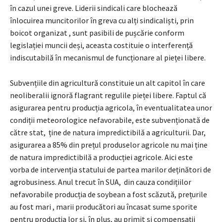
în cazul unei greve. Liderii sindicali care blochează
înlocuirea muncitorilor în greva cu alți sindicaliști, prin
boicot organizat , sunt pasibili de pușcărie conform
legislației muncii deși, aceasta costituie o interferență
indiscutabilă în mecanismul de funcționare al pieței libere.
Subvențiile din agricultură constituie un alt capitol în care
neoliberalii ignoră flagrant regulile pieței libere. Faptul că
asigurarea pentru producția agricola, în eventualitatea unor
condiții meteorologice nefavorabile, este subvenționată de
către stat, ține de natura impredictibilă a agriculturii. Dar,
asigurarea a 85% din prețul produselor agricole nu mai ține
de natura impredictibilă a producției agricole. Aici este
vorba de intervenția statului de partea marilor deținători de
agrobusiness. Anul trecut în SUA, din cauza condițiilor
nefavorabile producția de soybean a fost scăzută, prețurile
au fost mari , marii producători au încasat sume sporite
pentru producția lor și, în plus, au primit și compensații