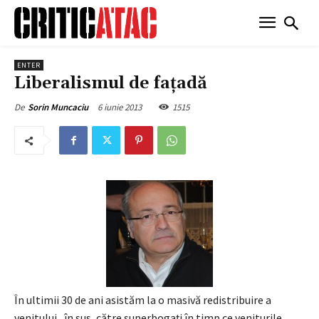
ENTER
Liberalismul de fațadă
6 iunie 2013
1515
De
Sorin Muncaciu
În ultimii 30 de ani asistăm la o masivă redistribuire a
venitului , în sus, către superbogați în timp ce veniturile