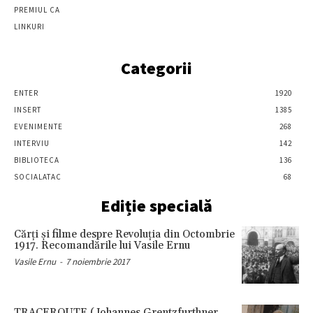
PREMIUL CA
LINKURI
Categorii
ENTER
1920
INSERT
1385
EVENIMENTE
268
INTERVIU
142
BIBLIOTECA
136
SOCIALATAC
68
Ediție specială
Cărţi şi filme despre Revoluţia din Octombrie
1917. Recomandările lui Vasile Ernu
Vasile Ernu
-
7 noiembrie 2017
TRACEROUTE (Johannes Grentzfurthner