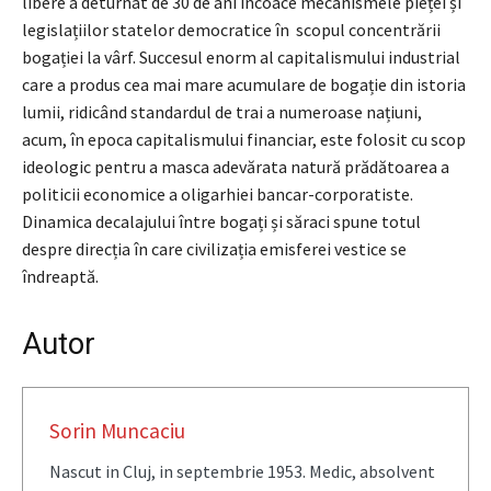
libere a deturnat de 30 de ani încoace mecanismele pieței și
legislațiilor statelor democratice în scopul concentrării
bogației la vârf. Succesul enorm al capitalismului industrial
care a produs cea mai mare acumulare de bogație din istoria
lumii, ridicând standardul de trai a numeroase națiuni,
acum, în epoca capitalismului financiar, este folosit cu scop
ideologic pentru a masca adevărata natură prădătoarea a
politicii economice a oligarhiei bancar-corporatiste.
Dinamica decalajului între bogați și săraci spune totul
despre direcția în care civilizația emisferei vestice se
îndreaptă.
Autor
Sorin Muncaciu
Nascut in Cluj, in septembrie 1953. Medic, absolvent