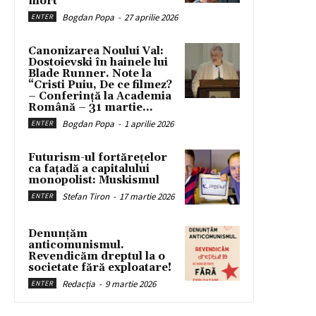
mort
Bogdan Popa
-
27 aprilie 2026
ENTER
Canonizarea Noului Val:
Dostoievski în hainele lui
Blade Runner. Note la
“Cristi Puiu, De ce filmez?
– Conferință la Academia
Română – 31 martie...
Bogdan Popa
-
1 aprilie 2026
ENTER
Futurism-ul fortărețelor
ca fațadă a capitalului
monopolist: Muskismul
Stefan Tiron
-
17 martie 2026
ENTER
Denunțăm
anticomunismul.
Revendicăm dreptul la o
societate fără exploatare!
Redacția
-
9 martie 2026
ENTER