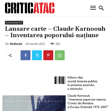
EVENIMENTE
Lansare carte – Claude Karnoouh
– Inventarea poporului-națiune
18 martie 2012
543
De
Redacția