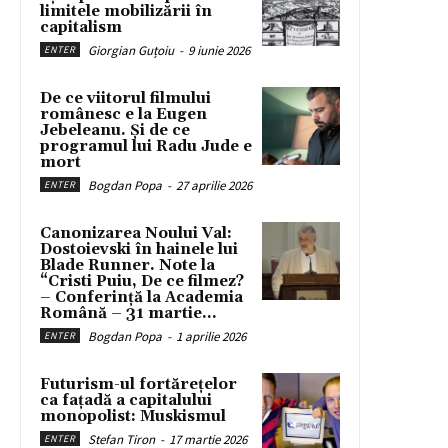
limitele mobilizării în
capitalism
Giorgian Guțoiu
-
9 iunie 2026
ENTER
De ce viitorul filmului
românesc e la Eugen
Jebeleanu. Și de ce
programul lui Radu Jude e
mort
Bogdan Popa
-
27 aprilie 2026
ENTER
Canonizarea Noului Val:
Dostoievski în hainele lui
Blade Runner. Note la
“Cristi Puiu, De ce filmez?
– Conferință la Academia
Română – 31 martie...
Bogdan Popa
-
1 aprilie 2026
ENTER
Futurism-ul fortărețelor
ca fațadă a capitalului
monopolist: Muskismul
Stefan Tiron
-
17 martie 2026
ENTER