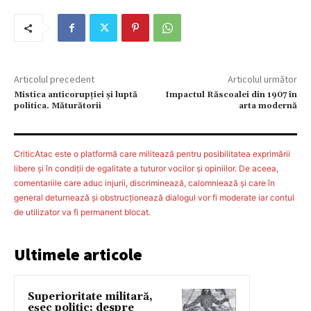
Articolul precedent
Articolul următor
Mistica anticorupţiei şi luptă
Impactul Răscoalei din 1907 în
politica. Măturătorii
arta modernă
CriticAtac este o platformă care militează pentru posibilitatea exprimării
libere şi în condiţii de egalitate a tuturor vocilor şi opiniilor. De aceea,
comentariile care aduc injurii, discriminează, calomniează şi care în
general deturnează şi obstrucţionează dialogul vor fi moderate iar contul
de utilizator va fi permanent blocat.
Ultimele articole
Superioritate militară,
eșec politic: despre