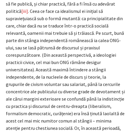
să fie publică, și chiar practică, fără a fi însă cu adevărat
politică
[iii]
. Ceea ce face ca idealismul ei inițial să
supraviețuiască sub o formă mutantă: ca principialitate din
care, chiar dacă nu se traduce într-o practică socială
relevantă, oamenii mai trebuie să și trăiască. Pe scurt, bună
parte din stânga independentă românească ia calea ONG-
ului, sau se lasă pătrunsă de discursul și praxisul
corespunzătoare. (Din această perspectivă, a ideologiei
practicii civice, cel mai bun ONG rămâne desigur
universitatea). Această maximă întindere a stângii
independente, de la nucleele de discurs și teorie, la
grupurile de civism voluntar sau salariat, până la cercurile
concentrice ale publicului cu diverse grade de devotament și
ale cărui margini exterioare se confundă până la indistincție
cu practica și discursul de centru-dreapta (liberalism,
formalism democratic, curățenie) era însă ținută laolaltă de
acest cel mai mic numitor comun al stângii – minima
atenție pentru chestiunea socială. Or, în această perioadă,