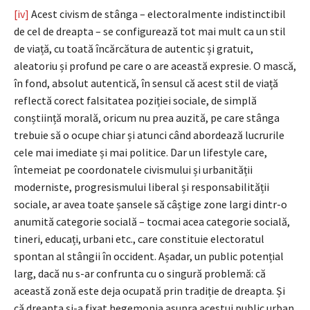
[iv]
Acest civism de stânga – electoralmente indistinctibil
de cel de dreapta – se configurează tot mai mult ca un stil
de viață, cu toată încărcătura de autentic și gratuit,
aleatoriu și profund pe care o are această expresie. O mască,
în fond, absolut autentică, în sensul că acest stil de viață
reflectă corect falsitatea poziției sociale, de simplă
conștiință morală, oricum nu prea auzită, pe care stânga
trebuie să o ocupe chiar și atunci când abordează lucrurile
cele mai imediate și mai politice. Dar un lifestyle care,
întemeiat pe coordonatele civismului și urbanității
moderniste, progresismului liberal și responsabilității
sociale, ar avea toate șansele să câștige zone largi dintr-o
anumită categorie socială – tocmai acea categorie socială,
tineri, educați, urbani etc., care constituie electoratul
spontan al stângii în occident. Așadar, un public potențial
larg, dacă nu s-ar confrunta cu o singură problemă: că
această zonă este deja ocupată prin tradiție de dreapta. Și
că dreapta și-a fixat hegemonia asupra acestui public urban