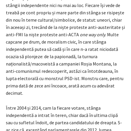
stângii independente nici nu mai au loc. Fiecare își vede de
treabă pe cont propriu și mare parte din stânga se risipește
din nou în teme cultural/simbolice, de statut: uneori, chiar
în aceeași zi, trecând de la niște proteste anti-austeritate și
anti-FMI la niște proteste anti-ACTA
one way only
. Multe
capcane pe drum, de moralism civic, în care stânga
independentă putea să cadă și în care n-a ratat niciodată
ocazia să plonjeze: de la papionadă, la turnura
naționalistă/macoveistă a campaniei Roșia Montana, la
anti-comunismul redescoperit, astăzi ca întotdeauna, în
lupta electorală cu monstrul PSD-ist. Monstru care, pentru
prima dată de zece ani încoace, arată acum cu adevărat
decimat.
Între 2004 și 2014, cam la fiecare votare, stânga
independentă a intrat în teren, chiar dacă în ultima clipă
sau cu sufletul îndoit, de partea candidatului de dreapta. S-
ar zice că, exceptând parlamentarele din 2012, lumea