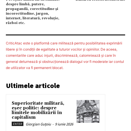
despre limbă, putere,
propagandă, corectitudine şi
incorectitudine, jargon,
internet, literatură, revoluţie,
război etc.
CriticAtac este o platformă care militează pentru posibilitatea exprimării
libere şi în condiţii de egalitate a tuturor vocilor şi opiniilor. De aceea,
comentariile care aduc injurii, discriminează, calomniează şi care în
general deturnează şi obstrucţionează dialogul vor fi moderate iar contul
de utilizator va fi permanent blocat.
Ultimele articole
Superioritate militară,
eșec politic: despre
limitele mobilizării în
capitalism
Giorgian Guțoiu
-
9 iunie 2026
ENTER