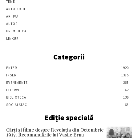
TEME
ANTOLOGII
ARHIVĂ
AUTORI
PREMIUL CA
LINKURI
Categorii
ENTER
1920
INSERT
1385
EVENIMENTE
268
INTERVIU
142
BIBLIOTECA
136
SOCIALATAC
68
Ediție specială
Cărţi şi filme despre Revoluţia din Octombrie
1917. Recomandările lui Vasile Ernu