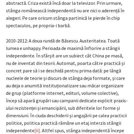
abstractă. Criza există încă doar la televizor. Prin urmare,
stânga românească independentă nu are nici o aderență în
alegeri. Pe care oricum stânga partinică le pierde în chip
spectaculos, pe propria-i barbă.
2010-2012: A doua rundă de Băsescu. Austeritatea. Toată
lumea e unhappy. Perioada de maximă înflorire a stângii
independente. În sfârșit are un subiect cât China pe masă,
nu de inventat din teorii. Automat, poarta către practică și
concret pare să i se deschidă pentru prima dată: pe lângă
nucleele de teorie și discurs de stânga deja formate, și care
au deja o anumită instituționalizare sau măcar organizare
de grup (platforme internet, edituri, volume colective),
încep să apară grupări sau campanii dedicate explicit praxis-
ului rezistenței și emancipării, sub diferitele lor forme și
dimensiuni. În ciuda deschiderii și angajării pe calea practicii
politice, politica practică rămâne un etaj interzis stângii
independente
[ii]
. Altfel spus, stânga independentă începe