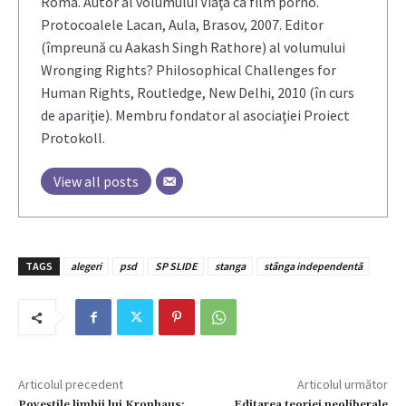
Roma. Autor al volumului Viaţa ca film porno.
Protocoalele Lacan, Aula, Brasov, 2007. Editor
(împreună cu Aakash Singh Rathore) al volumului
Wronging Rights? Philosophical Challenges for
Human Rights, Routledge, New Delhi, 2010 (în curs
de apariţie). Membru fondator al asociaţiei Proiect
Protokoll.
View all posts
TAGS
alegeri
psd
SP SLIDE
stanga
stânga independentă
Articolul precedent
Articolul următor
Poveştile limbii lui Kronhaus:
Editarea teoriei neoliberale