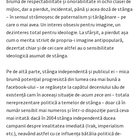
brumă de respectabilitate și onorabilitate în ochii clasei de
mijloc, dar a pierdut, incidental, până și acea doză de stânga
– în sensul strămoșesc de paternalism și tărăgănare – pe
care o mai avea. Un interes obsesiv pentru imagine, un
dezinteres total pentru ideologie. La sfârșit, a pierdut așa
cum o merita: strivit de propria-i imagine antipopulară,
dezertat chiar și de cei care altfel au o sensibilitate
ideologică asumat de stânga.
Pe de altă parte, stânga independentă și publicul ei – mica
brumă potențial progresistă din lumea cea mai bună a
facebook-ului – se regăsește la capătul deceniului său de
existență cam în aceeași situație de-acum zece ani – totala
nereprezentare politică a temelor de stânga – doar că în
număr sensibil mai numeros și într-o dispoziție parcă ceva
mai iritată: dacă în 2004 stânga independentă ducea
campanii despre irealitatea imediată (Irak, imperialism
etc.), neavând astfel cu ce influența bătălia politică de-