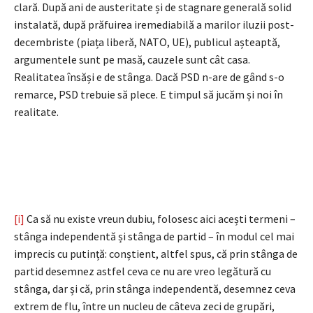
clară. După ani de austeritate și de stagnare generală solid
instalată, după prăfuirea iremediabilă a marilor iluzii post-
decembriste (piața liberă, NATO, UE), publicul așteaptă,
argumentele sunt pe masă, cauzele sunt cât casa.
Realitatea însăși e de stânga. Dacă PSD n-are de gând s-o
remarce, PSD trebuie să plece. E timpul să jucăm și noi în
realitate.
[i]
Ca să nu existe vreun dubiu, folosesc aici acești termeni –
stânga independentă și stânga de partid – în modul cel mai
imprecis cu putință: conștient, altfel spus, că prin stânga de
partid desemnez astfel ceva ce nu are vreo legătură cu
stânga, dar și că, prin stânga independentă, desemnez ceva
extrem de flu, între un nucleu de câteva zeci de grupări,