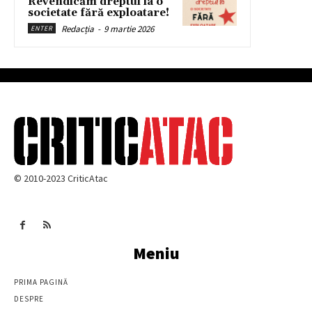
Revendicăm dreptul la o
societate fără exploatare!
Redacția
-
9 martie 2026
ENTER
© 2010-2023 CriticAtac
Meniu
PRIMA PAGINĂ
DESPRE