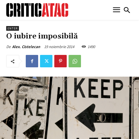
ENTER
O iubire imposibilă
19 noiembrie 2014
1490
De
Alex. Cistelecan