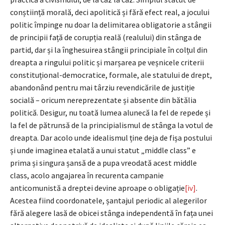
conștiință morală, deci apolitică și fără efect real, a jocului
politic împinge nu doar la delimitarea obligatorie a stângii
de principii față de corupția reală (realului) din stânga de
partid, dar și la înghesuirea stângii principiale în colțul din
dreapta a ringului politic și marșarea pe veșnicele criterii
constituțional-democratice, formale, ale statului de drept,
abandonând pentru mai târziu revendicările de justiție
socială – oricum nereprezentate și absente din bătălia
politică. Desigur, nu toată lumea alunecă la fel de repede și
la fel de pătrunsă de la principialismul de stânga la votul de
dreapta. Dar acolo unde idealismul ține deja de fișa postului
și unde imaginea etalată a unui statut „middle class” e
prima și singura șansă de a pupa vreodată acest middle
class, acolo angajarea în recurenta campanie
anticomunistă a dreptei devine aproape o obligație
[iv]
.
Acestea fiind coordonatele, șantajul periodic al alegerilor
fără alegere lasă de obicei stânga independentă în fața unei