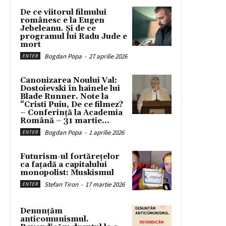
De ce viitorul filmului
românesc e la Eugen
Jebeleanu. Și de ce
programul lui Radu Jude e
mort
Bogdan Popa
-
27 aprilie 2026
ENTER
Canonizarea Noului Val:
Dostoievski în hainele lui
Blade Runner. Note la
“Cristi Puiu, De ce filmez?
– Conferință la Academia
Română – 31 martie...
Bogdan Popa
-
1 aprilie 2026
ENTER
Futurism-ul fortărețelor
ca fațadă a capitalului
monopolist: Muskismul
Stefan Tiron
-
17 martie 2026
ENTER
Denunțăm
anticomunismul.