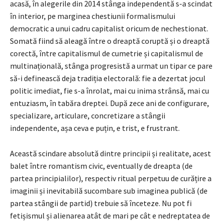
acasă, în alegerile din 2014 stânga independentă s-a scindat
în interior, pe marginea chestiunii formalismului
democratic a unui cadru capitalist oricum de nechestionat.
Somată fiind să aleagă între o dreaptă coruptă și o dreaptă
corectă, între capitalismul de cumetrie și capitalismul de
multinațională, stânga progresistă a urmat un tipar ce pare
să-i definească deja tradiția electorală: fie a dezertat jocul
politic imediat, fie s-a înrolat, mai cu inima strânsă, mai cu
entuziasm, în tabăra dreptei. După zece ani de configurare,
specializare, articulare, concretizare a stângii
independente, așa ceva e puțin, e trist, e frustrant.
Această scindare absolută dintre principii și realitate, acest
balet între romantism civic, eventually de dreapta (de
partea principialilor), respectiv ritual perpetuu de curățire a
imaginii și inevitabilă sucombare sub imaginea publică (de
partea stângii de partid) trebuie să înceteze. Nu pot fi
fetișismul și alienarea atât de mari pe cât e nedreptatea de