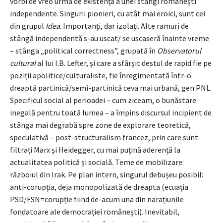
vorbi de vreo urmă de existență a unei stângi românești
independente. Singurii pionieri, cu atât mai eroici, sunt cei
din grupul
Idea
. Importanți, dar izolați. Alte ramuri de
stângă independentă s-au uscat/ se uscaseră înainte vreme
– stânga „political correctness”, grupată în
Observatorul
cultural
al lui I.B. Lefter, și care a sfârșit destul de rapid fie pe
poziții apolitice/culturaliste, fie înregimentată într-o
dreaptă partinică/semi-partinică ceva mai urbană, gen PNL.
Specificul social al perioadei – cum ziceam, o bunăstare
inegală pentru toată lumea – a împins discursul incipient de
stânga mai degrabă spre zone de explorare teoretică,
speculativă – post-structuralism francez, prin care sunt
filtrați Marx și Heidegger, cu mai puțină aderență la
actualitatea politică și socială. Teme de mobilizare:
războiul din Irak. Pe plan intern, singurul debușeu posibil:
anti-corupția, deja monopolizată de dreapta (ecuația
PSD/FSN=corupție fiind de-acum una din narațiunile
fondatoare ale democrației românești). Inevitabil,