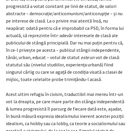
progresistă a votat constant pe linii de statut, de valori
abstracte – democrație/anticomunism/anticorupție – și nu
pe interese de clasă. La o privire mai atentă însă, nu
neapărat: odată pentru că e improbabil ca PSD, în forma lui
actuală, să reprezinte într-adevăr interesele de clasă ale
publicului de stângă principială. Dar nu mai puțin pentru că,
în ce-l privește pe acesta – publicul stângii independente,
tânăr, urban, educat – votul de statut
este
un vot de clasă:
statutul său (nivelul studiilor, experiența urbană) fiind
singurul cârlig cu care se agață de condiția visată a clasei de
mijloc, toate celelalte probe trimițându-l acasă.
Acest ultim refugiu în civism, traductibil mai mereu într-un
vot la dreapta, pe care mare parte din stânga independentă
& lumea progresistă îl parcurg de fiecare dată este, așadar,
în bună măsură expresia idealismului inerent acestei poziții:
idealism, ca hobby sau ca lobby, ca teorie a socialismului sau
practică a civismului, de la caz la caz. Simplul statut de