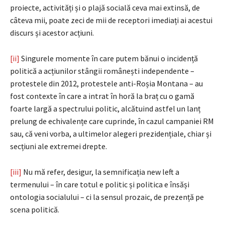
proiecte, activități și o plajă socială ceva mai extinsă, de
câteva mii, poate zeci de mii de receptori imediați ai acestui
discurs și acestor acțiuni.
[ii]
Singurele momente în care putem bănui o incidență
politică a acțiunilor stângii românești independente –
protestele din 2012, protestele anti-Roșia Montana – au
fost contexte în care a intrat în horă la braț cu o gamă
foarte largă a spectrului politic, alcătuind astfel un lanț
prelung de echivalențe care cuprinde, în cazul campaniei RM
sau, că veni vorba, a ultimelor alegeri prezidențiale, chiar și
secțiuni ale extremei drepte.
[iii]
Nu mă refer, desigur, la semnificația new left a
termenului – în care totul e politic și politica e însăși
ontologia socialului – ci la sensul prozaic, de prezență pe
scena politică.