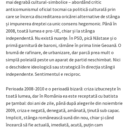
mai degrabă cultural-simbolice – abordând critic
anticomunismul oficial tocmai ca politică culturală prin
care se încerca discreditarea oricărei alternative de stânga
și impunerea dreptei ca unic consens hegemonic. Până în
2008, toată lumea e pro-UE, chiar și la stânga
independentă. Nu există nuanțe. În PSD, pică Năstase și o
primă garnitură de baroni, rămâne în prima linie Geoană. O
brumă de rafinare, de urbanizare, dar parcă prea mult o
simplă poleială peste un aparat de partid neschimbat. Nici
o deschidere ideologică sau strategică în direcția stângii
independente. Sentimentul e reciproc.
Perioada 2008-2010 e o perioadă bizară: criza izbucnește în
toată lumea, dar în România ea este receptată cu batista
pe țambal: doi ani de zile, până după alegerile din noiembrie
2009, criza e negată, denegată, amânată, ținută sub capac.
Implicit, stânga românească sună din nou, chiar și când
încearcă să fie actuală, imediată, acută, puțin cam