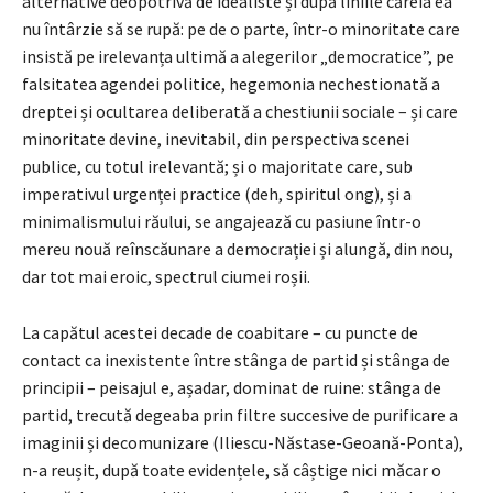
alternative deopotrivă de idealiste și după liniile căreia ea
nu întârzie să se rupă: pe de o parte, într-o minoritate care
insistă pe irelevanța ultimă a alegerilor „democratice”, pe
falsitatea agendei politice, hegemonia nechestionată a
dreptei și ocultarea deliberată a chestiunii sociale – și care
minoritate devine, inevitabil, din perspectiva scenei
publice, cu totul irelevantă; și o majoritate care, sub
imperativul urgenței practice (deh, spiritul ong), și a
minimalismului răului, se angajează cu pasiune într-o
mereu nouă reînscăunare a democrației și alungă, din nou,
dar tot mai eroic, spectrul ciumei roșii.
La capătul acestei decade de coabitare – cu puncte de
contact ca inexistente între stânga de partid și stânga de
principii – peisajul e, așadar, dominat de ruine: stânga de
partid, trecută degeaba prin filtre succesive de purificare a
imaginii și decomunizare (Iliescu-Năstase-Geoană-Ponta),
n-a reușit, după toate evidențele, să câștige nici măcar o