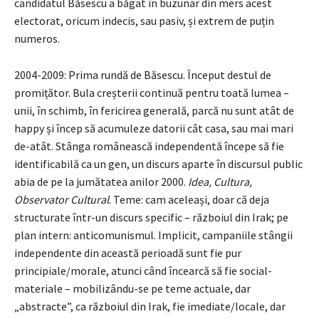
candidatul Băsescu a băgat în buzunar din mers acest
electorat, oricum indecis, sau pasiv, și extrem de puțin
numeros.
2004-2009: Prima rundă de Băsescu. Început destul de
promițător. Bula creșterii continuă pentru toată lumea –
unii, în schimb, în fericirea generală, parcă nu sunt atât de
happy și încep să acumuleze datorii cât casa, sau mai mari
de-atât. Stânga românească independentă începe să fie
identificabilă ca un gen, un discurs aparte în discursul public
abia de pe la jumătatea anilor 2000.
Idea, Cultura,
Observator Cultural
. Teme: cam aceleași, doar că deja
structurate într-un discurs specific – războiul din Irak; pe
plan intern: anticomunismul. Implicit, campaniile stângii
independente din această perioadă sunt fie pur
principiale/morale, atunci când încearcă să fie social-
materiale – mobilizându-se pe teme actuale, dar
„abstracte”, ca războiul din Irak, fie imediate/locale, dar