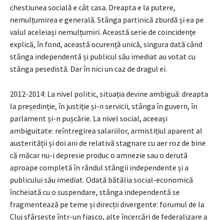
chestiunea socială e cât casa. Dreapta e la putere,
nemulțumirea e generală. Stânga partinică zburdă și ea pe
valul aceleiași nemulțumiri. Această serie de coincidențe
explică, în fond, această ocurență unică, singura dată când
stânga independentă și publicul său imediat au votat cu
stânga pesedistă. Dar în nici un caz de dragul ei.
2012-2014: La nivel politic, situația devine ambiguă: dreapta
la președinție, în justiție și-n servicii, stânga în guvern, în
parlament și-n pușcărie. La nivel social, aceeași
ambiguitate: reîntregirea salariilor, armistițiul aparent al
austerității și doi ani de relativă stagnare cu aer roz de bine
că măcar nu-i depresie produc o amnezie sau o derută
aproape completă în rândul stângii independente și a
publicului său imediat. Odată bătălia social-economică
încheiată cu o suspendare, stânga independentă se
fragmentează pe teme și direcții divergente: forumul de la
Cluj sfârșește într-un fiasco, alte încercări de federalizare a