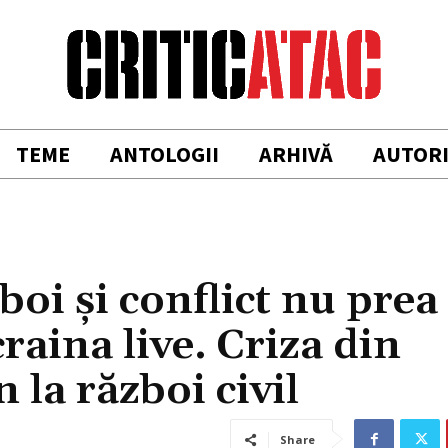
TEME
ANTOLOGII
ARHIVĂ
AUTOR
boi şi conflict nu prea
aina live. Criza din
 la război civil
Share