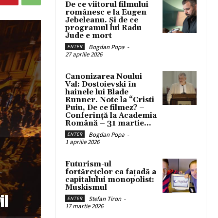
De ce viitorul filmului
românesc e la Eugen
Jebeleanu. Și de ce
programul lui Radu
Jude e mort
Bogdan Popa
-
ENTER
27 aprilie 2026
Canonizarea Noului
Val: Dostoievski în
hainele lui Blade
Runner. Note la “Cristi
Puiu, De ce filmez? –
Conferință la Academia
Română – 31 martie...
Bogdan Popa
-
ENTER
1 aprilie 2026
Futurism-ul
fortărețelor ca fațadă a
capitalului monopolist:
Muskismul
Stefan Tiron
-
ENTER
17 martie 2026