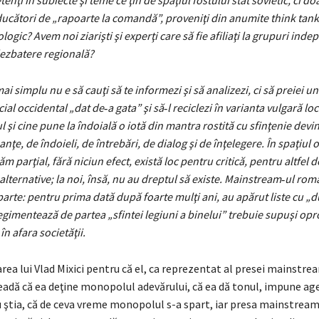
nţi în subiecte şi teme ce ţin de spaţiul fostului stat sovietic, ci do
ucători de „rapoarte la comandă”, proveniţi din anumite think tank
logic? Avem noi ziarişti şi experţi care să fie afiliaţi la grupuri ind
dezbatere regională?
mai simplu nu e să cauţi să te informezi şi să ana­lizezi, ci să preiei u
cial occidental „dat de‑a gata” şi să‑l reciclezi în varianta vulgară loc
ul şi cine pune la îndoială o iotă din mantra rostită cu sfinţenie dev
nţe, de îndoieli, de întrebări, de dialog şi de înţelegere. În spaţiul 
m parţial, fără niciun efect, există loc pentru critică, pentru altfel de
alternative; la noi, însă, nu au dreptul să existe. Mainstream‑ul ro
parte: pentru prima dată după foarte mulţi ani, au apărut liste cu „
egimentează de partea „sfintei legiuni a binelui” trebuie supuşi opr
 în afara societăţii.
rea lui Vlad Mixici pentru că el, ca reprezentat al presei mainstre
eadă că ea deţine monopolul adevărului, că ea dă tonul, impune age
u ştia, că de ceva vreme monopolul s-a spart, iar presa mainstream