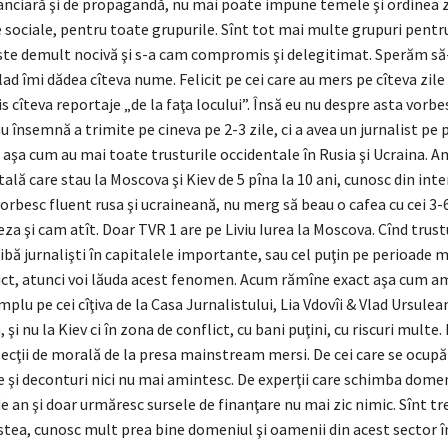
nanciară şi de propagandă, nu mai poate impune temele şi ordinea z
 sociale, pentru toate grupurile. Sînt tot mai multe grupuri pentr
ste demult nocivă şi s-a cam compromis şi delegitimat. Sperăm să-
ad îmi dădea cîteva nume. Felicit pe cei care au mers pe cîteva zile 
 cîteva reportaje „de la faţa locului”. Însă eu nu despre asta vorbe
 însemnă a trimite pe cineva pe 2-3 zile, ci a avea un jurnalist pe 
 aşa cum au mai toate trusturile occidentale în Rusia şi Ucraina. A
ală care stau la Moscova şi Kiev de 5 pîna la 10 ani, cunosc din inte
rbesc fluent rusa şi ucraineană, nu merg să beau o cafea cu cei 3-
eza şi cam atît. Doar TVR 1 are pe Liviu Iurea la Moscova. Cînd trust
ibă jurnalişti în capitalele importante, sau cel puţin pe perioade m
ict, atunci voi lăuda acest fenomen. Acum rămîne exact aşa cum am
plu pe cei cîţiva de la Casa Jurnalistului, Lia Vdovîi & Vlad Ursulea
şi nu la Kiev ci în zona de conflict, cu bani puţini, cu riscuri multe.
r lecţii de morală de la presa mainstream mersi. De cei care se ocupă
 şi deconturi nici nu mai amintesc. De experţii care schimba domen
e an şi doar urmăresc sursele de finanţare nu mai zic nimic. Sînt tr
stea, cunosc mult prea bine domeniul şi oamenii din acest sector î