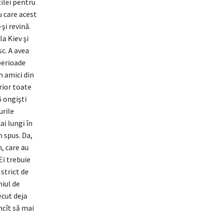
ilei pentru
u care acest
şi revină.
la Kiev şi
sc. A avea
perioade
m amici din
rior toate
6 ongişti
urile
ai lungi în
 spus. Da,
n, care au
 Ei trebuie
 strict de
iul de
ecut deja
ncît să mai