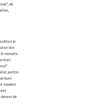
nal”, de
alize,
scători ai
utori din
tît tematic
ritari.
erul”
list politic
mai buni
înt modest
cest
 deveni de