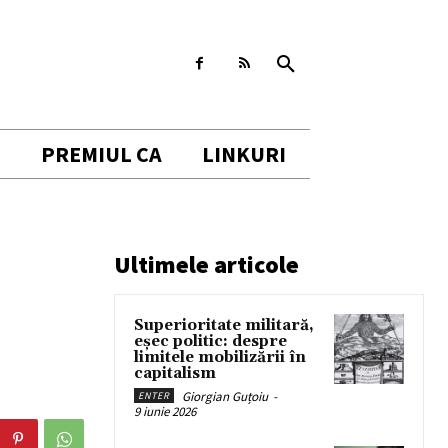
I
PREMIUL CA
LINKURI
Ultimele articole
Superioritate militară,
eșec politic: despre
limitele mobilizării în
capitalism
Giorgian Guțoiu
-
ENTER
9 iunie 2026