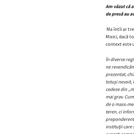
Am văzut că a 
de presă au av
Ma întîi ar t
Mixici, dacă to
context este u
În diverse reg
ne revendicăm 
prezentat, chi
totuşi nevoit,
cedeze din „m
mai grav. Cum 
de o mass‑med
teren, ci inf
preponderent 
instituţii care