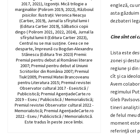
2017, 2021), Izgoniții. Mică trilogie a
engleză, cu u
marginalilor (Polirom 2019, 2022), Războiul
asta găzduim ş
pisicilor. Ilustrații: Veronica Neacșu
dezbateri lega
(Cartier, 2019), Jurnal la sfîrșitul lumii I
(Editura Cartier 2019), Sălbaticii copii
dingo ( Polirom 2021, 2022, 2024), Jurnal la
Cine sînt cei 
sfîrșitul lumii II (Editura Cartier 2023),
Centrul nu se mai susține. Ceea ce ne
desparte, împreună cu Bogdan-Alexandru
Lista este des
Stănescu (Editura Trei 2023) Premii:
Premiul pentru debut al României literare
zonei şi dest
2007; Premiul pentru debut al Uniunii
regiune şi din
Scriitorilor din România 2007; Premiul
cît şi ca ideo
Tiuk!2009, Premiul Matei Brancoveanu
pentru Literatura 2015; Premiul revistei
Avem colabora
Observator cultural 2017 - Eseistică /
regimului Puti
Publicistică; Premiul AgențiadeCarte.ro
Gleb Pavlsovsk
2019 – Eseu / Publicistică / Memorialistică;
Premiul revistei Observator cultural 2022 -
tineri analişt
Memorialistică; Premiul AgențiadeCarte.ro
de felul meu d
2022 - Eseu / Publicistică / Memorialistică.
Este tradus în peste zece limbi.
moment este ca
referinţă cel 