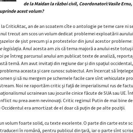
de la Maidan la război civil,
Coordonatori:Vasile Ernu, 
uprinde acest volum?
 la CriticAtac, an de an scoatem cîte o antologie pe teme care ni s
nul trecut am scos un volum dedicat problemei exploatării aurului
azelor de șist precum şi a protestelor din jurul acestor probleme: 
e legislaţia.
Anul acesta am zis că tema majoră a anului este totuşi
oi pe întreg parcursul anului am publicat texte de analiză, reporta
stă temă. Am avut invitaţi din regiune dar şi din spaţiul occidenta
 problema aceasta şi care cunosc subiectul. Am încercat să înţeleg
nomen şi să nu mergem pe schemele facile care sînt vehiculate pr
tream. Noi ne raportăm critic şi faţă de imperialismul rus de fact
 naţionalismul ucrainean sau jocurile cinice făcute de SUA sau UE. În
onflict nu prea avem nevinovaţi. Critic regimul Putin de mai bine de 
re Occidentul era amortizat de el doar că puţin de pe alte poziţii.
d un volum foarte solid, cu texte excelente. O parte din carte este sc
raduceri în română, pentru publicul din ţară, iar o parte sînt scrise