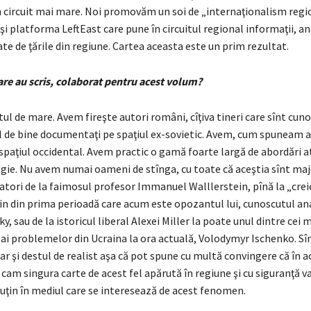
n circuit mai mare. Noi promovăm un soi de „internaţionalism regio
i platforma LeftEast care pune în circuitul regional informaţii, an
te de ţările din regiune. Cartea aceasta este un prim rezultat.
care au scris, colaborat pentru acest volum?
tul de mare. Avem fireşte autori români, cîţiva tineri care sînt cuno
ul de bine documentaţi pe spaţiul ex-sovietic. Avem, cum spuneam a
 spaţiul occidental. Avem practic o gamă foarte largă de abordări a
logie. Nu avem numai oameni de stînga, cu toate că aceştia sînt majo
tori de la faimosul profesor Immanuel Walllerstein, pînă la „crei
n din prima perioadă care acum este opozantul lui, cunoscutul ana
y, sau de la istoricul liberal Alexei Miller la poate unul dintre cei 
i ai problemelor din Ucraina la ora actuală, Volodymyr Ischenko. S
ar şi destul de realist aşa că pot spune cu multă convingere că în a
m singura carte de acest fel apărută în regiune şi cu siguranţă va
puţin în mediul care se interesează de acest fenomen.