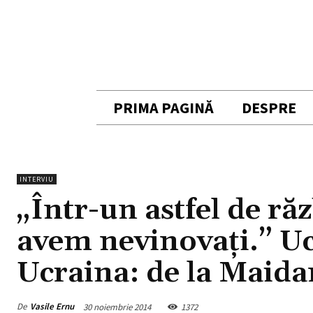
PRIMA PAGINĂ
DESPRE
INTERVIU
„Într-un astfel de răz
avem nevinovaţi.” Ucr
Ucraina: de la Maidan
De
Vasile Ernu
30 noiembrie 2014
1372