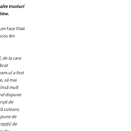
alte trusturi
bine.
cum face Vlad
 scos din
, de la care
brat
eam‑ul a fost
e, să mai
însă mult
ând dispune
işti de
ă culoare,
spune de
cepţii) de