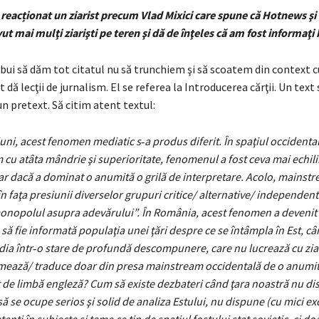
reacționat un ziarist precum Vlad Mixici care spune că Hotnews şi 
ut mai mulţi ziarişti pe teren şi dă de înţeles că am fost informaţi 
rebui să dăm tot citatul nu să trunchiem şi să scoatem din context 
t dă lecţii de jurnalism. El se referea la Introducerea cărţii. Un text
n pretext. Să citim atent textul:
iuni, acest fenomen mediatic s‑a produs diferit. În spaţiul occidental
cu atâta mândrie şi supe­rioritate, fenomenul a fost ceva mai echili
ar dacă a dominat o anumită o grilă de interpretare. Acolo, mainstr
 în faţa presiunii diverselor grupuri critice/ alternative/ independent
onopolul asupra adevărului”. În România, acest fenomen a devenit 
să fie informată populaţia unei ţări despre ce se întâmpla în Est, c
ia într‑o stare de profundă descompunere, care nu lucrează cu ziar
ormează/ traduce doar din presa mainstream occidentală de o anumit
de limbă engleză? Cum să existe dezbateri când ţara noastră nu di
 să se ocupe serios şi solid de analiza Estului, nu dispune (cu mici ex