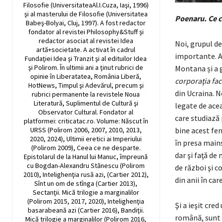
Filosofie (UniversitateaAl.I.Cuza, Iaşi, 1996)
şi al masterului de Filosofie (Universitatea
Poenaru. Ce c
Babeş-Bolyai, Cluj, 1997). A fost redactor
fondator al revistei Philosophy&Stuff şi
redactor asociat al revistei Idea
Noi, grupul de
artă+societate. A activat în cadrul
importante. A
Fundaţiei Idea şi Tranzit şi al edituilor Idea
şi Polirom. În ultimii ani a ţinut rubrici de
Montana și a g
opinie în Liberatatea, România Liberă,
corporaţia fac
HotNews, Timpul şi Adevărul, precum şi
din Ucraina. N
rubrici permanente la revistele Noua
Literatură, Suplimentul de Cultură şi
legate de acea
Observator Cultural. Fondator al
care studiază
platformei: criticatac.ro. Volume: Născut în
URSS (Polirom 2006, 2007, 2010, 2013,
bine acest fe
2020, 2024), Ultimii eretici ai Imperiului
în presa mains
(Polirom 2009), Ceea ce ne desparte.
dar şi faţă de
Epistolarul de la Hanul lui Manuc, împreună
cu Bogdan-Alexandru Stănescu (Polirom
de război şi c
2010), Intelighenţia rusă azi, (Cartier 2012),
din anii în ca
Sînt un om de stînga (Cartier 2013),
Sectanţii. Mică trilogie a marginalilor
(Polirom 2015, 2017, 2020), Intelighenţia
Şi a ieşit cre
basarabeană azi (Cartier 2016), Bandiţii.
română, sunt t
Mică trilogie a marginalilor (Polirom 2016,