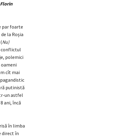
Florin
e par foarte
 de la Roșia
(
Nu)
 conflictul
je, polemici
l, oameni
em cît mai
opagandistic
ură putinistă
tr-un astfel
8 ani, încă
risă în limba
 direct în