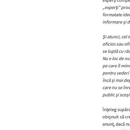
experţi compete
„experţi” prod
formatate ideo
informare şi 
Şi atunci, cel 
oficios sau ofi
se luptă cu ră
Nu e loc de nua
pe care îl mimă
pentru vederi 
încă şi mai de
care nu se înr
public şi scoşi
Înţeleg supăra
obişnuit să cr
anunţ, dacă n