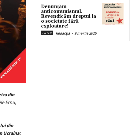
Denunțăm
anticomunismul.
Revendicăm dreptul la
o societate fără
exploatare!
Redacția
-
9 martie 2026
ENTER
riza din
le Ernu,
lui din
in Ucraina: