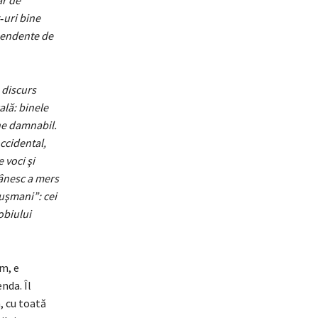
ar de
‑uri bine
ependente de
n discurs
ală: binele
ine damnabil.
occidental,
 voci şi
mânesc a mers
duşmani”: cei
obiului
am, e
nda. Îl
, cu toată