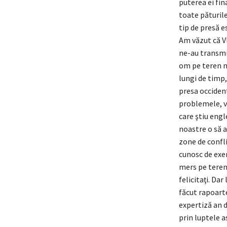
puterea ei fi
toate păturile
tip de presă e
Am văzut că Vl
ne-au transmis
om pe teren nu
lungi de timp,
presa occident
problemele, vo
care ştiu engl
noastre o să a
zone de confl
cunosc de exem
mers pe teren, 
felicitaţi. Da
făcut rapoarte
expertiză an d
prin luptele a