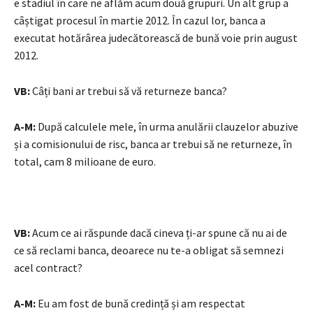
e stadiul în care ne aflăm acum două grupuri. Un alt grup a
câștigat procesul în martie 2012. În cazul lor, banca a
executat hotărârea judecătorească de bună voie prin august
2012.
VB:
Câți bani ar trebui să vă returneze banca?
A-M:
După calculele mele, în urma anulării clauzelor abuzive
și a comisionului de risc, banca ar trebui să ne returneze, în
total, cam 8 milioane de euro.
VB:
Acum ce ai răspunde dacă cineva ți-ar spune că nu ai de
ce să reclami banca, deoarece nu te-a obligat să semnezi
acel contract?
A-M:
Eu am fost de bună credință și am respectat