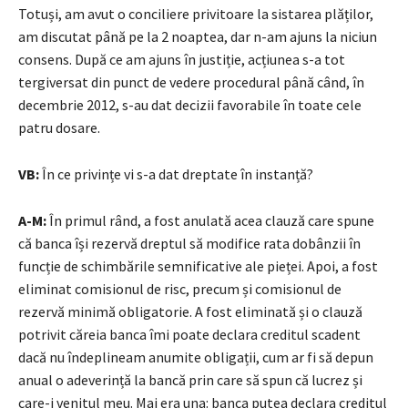
Totuși, am avut o conciliere privitoare la sistarea plăților,
am discutat până pe la 2 noaptea, dar n-am ajuns la niciun
consens. După ce am ajuns în justiție, acțiunea s-a tot
tergiversat din punct de vedere procedural până când, în
decembrie 2012, s-au dat decizii favorabile în toate cele
patru dosare.
VB:
În ce privințe vi s-a dat dreptate în instanță?
A-M:
În primul rând, a fost anulată acea clauză care spune
că banca își rezervă dreptul să modifice rata dobânzii în
funcție de schimbările semnificative ale pieței. Apoi, a fost
eliminat comisionul de risc, precum și comisionul de
rezervă minimă obligatorie. A fost eliminată și o clauză
potrivit căreia banca îmi poate declara creditul scadent
dacă nu îndeplineam anumite obligații, cum ar fi să depun
anual o adeverință la bancă prin care să spun că lucrez și
care-i venitul meu. Mai era una: banca putea declara creditul