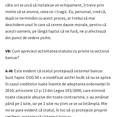
câte ori se urcă să instaleze un echipament, îi trece prin
minte să se arunce, ceea ce-i tragic. Eu, personal, cred că,
după ce terminăm cu acest proces, ar trebui să mai
deschidem unul în care să cerem daune morale, pentru că
acești oameni, pe lângă faptul că ne fură, ne și afectează
din punct de vedere psihic.
VB:
Cum apreciezi activitatea statului cu privire la sectorul
bancar?
A-M:
Este evident că statul protejează sistemul bancar.
Sunt fapte: OUG 50 s-a modificat astfel încât să nu se aplice
în cazul creditelor luate înainte de adoptarea ordonanței în
2010; articolele 12 și 13 din Legea 193/2000, care elimină
toate clauzele abuzive din toate contractele, s-au amânat
până pe 1 iulie, iar pe 1 iulie nu știm ce se va întâmpla. Mie
mi se pare evident că statul, în loc să-și protejeze propriii
cetățeni, protejează sistemul bancar.