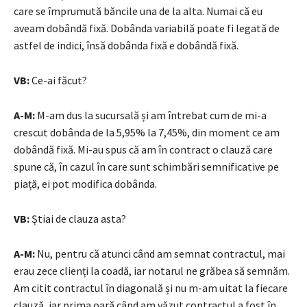
care se împrumută băncile una de la alta. Numai că eu
aveam dobândă fixă. Dobânda variabilă poate fi legată de
astfel de indici, însă dobânda fixă e dobândă fixă.
VB:
Ce-ai făcut?
A-M:
M-am dus la sucursală și am întrebat cum de mi-a
crescut dobânda de la 5,95% la 7,45%, din moment ce am
dobândă fixă. Mi-au spus că am în contract o clauză care
spune că, în cazul în care sunt schimbări semnificative pe
piață, ei pot modifica dobânda.
VB:
Știai de clauza asta?
A-M:
Nu, pentru că atunci când am semnat contractul, mai
erau zece clienți la coadă, iar notarul ne grăbea să semnăm.
Am citit contractul în diagonală și nu m-am uitat la fiecare
clauză, iar prima oară când am văzut contractul a fost în