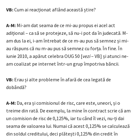
VB:
Cum ai reacționat aflând această știre?
A-M:
Mi-am dat seama de ce mi-au propus ei acel act
adițional – ca să se protejeze, să nu-i pot da în judecată. M-
am dus la ei, i-am întrebat de ce m-au pus să semnez și mi-
au răspuns că nu m-au pus să semnez cu forța. În fine. În
iunie 2010, a apărut celebra OUG 50 [
vezi
– VB] și atunci ne-
am coalizat pe internet într-un grup împotriva băncii.
VB:
Erau și alte probleme în afară de cea legată de
dobândă?
A-M:
Da, era și comisionul de risc, care este, uneori, și o
treime din rată. De exemplu, la mine în contract scrie că am
un comision de risc de 0,125%, iar tu când îl vezi, nu-ți dai
seama de valoarea lui. Numai că acest 0,125% se calculează
din soldul creditului, deci plătești 0,125% din credit în