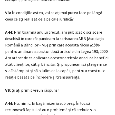
VB:
În condițiile astea, voi ce ați mai putea face pe lângă
ceea ce ați realizat deja pe cale juridică?
A-M:
Prin toamna anului trecut, am publicat o scrisoare
deschisă în care răspundeam la scrisoarea ARB [Asociația
Română a Băncilor – VB] prin care aceasta făcea
lobby
pentru amânarea acestor două articole din Legea 193/2000.
Am arătat de ce aplicarea acestor articole ar aduce beneficii
atât clienților, cât și băncilor. Și propuneam să ștergem ce
s-a întâmplat și să o luăm de la capăt, pentru a construi o
relație bazată pe încredere și transparență.
VB:
Și ați primit vreun răspuns?
A-M:
Nu, nimic. Ei bagă mizeria sub preș. În loc să
recunoască faptul că au o problemă și că trebuie s-o