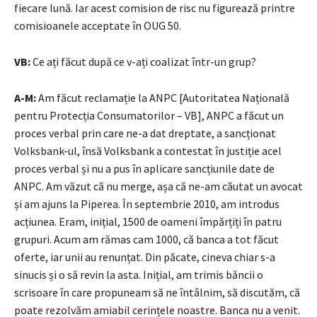
fiecare lună. Iar acest comision de risc nu figurează printre
comisioanele acceptate în OUG 50.
VB:
Ce ați făcut după ce v-ați coalizat într-un grup?
A-M:
Am făcut reclamație la ANPC [Autoritatea Națională
pentru Protecția Consumatorilor – VB], ANPC a făcut un
proces verbal prin care ne-a dat dreptate, a sancționat
Volksbank-ul, însă Volksbank a contestat în justiție acel
proces verbal și nu a pus în aplicare sancțiunile date de
ANPC. Am văzut că nu merge, așa că ne-am căutat un avocat
și am ajuns la Piperea. În septembrie 2010, am introdus
acțiunea. Eram, inițial, 1500 de oameni împărțiți în patru
grupuri. Acum am rămas cam 1000, că banca a tot făcut
oferte, iar unii au renunțat. Din păcate, cineva chiar s-a
sinucis și o să revin la asta. Inițial, am trimis băncii o
scrisoare în care propuneam să ne întâlnim, să discutăm, că
poate rezolvăm amiabil cerințele noastre. Banca nu a venit.