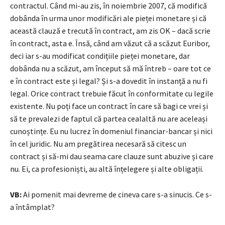
contractul. Când mi-au zis, în noiembrie 2007, că modifică
dobânda în urma unor modificări ale pieței monetare și că
această clauză e trecută în contract, am zis OK – dacă scrie
în contract, asta e. Însă, când am văzut că a scăzut Euribor,
deci iar s-au modificat condițiile pieței monetare, dar
dobânda nu a scăzut, am început să mă întreb – oare tot ce
e în contract este și legal? Și s-a dovedit în instanță a nu fi
legal. Orice contract trebuie făcut în conformitate cu legile
existente. Nu poți face un contract în care să bagi ce vrei și
să te prevalezi de faptul că partea cealaltă nu are aceleași
cunoștințe. Eu nu lucrez în domeniul financiar-bancar și nici
în cel juridic. Nu am pregătirea necesară să citesc un
contract și să-mi dau seama care clauze sunt abuzive și care
nu. Ei, ca profesioniști, au altă înțelegere și alte obligații.
VB:
Ai pomenit mai devreme de cineva care s-a sinucis. Ce s-
a întâmplat?