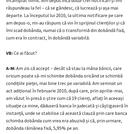
întâmplat nimic. Am depus încă două-trei notificări și îmi
răspundeau la fel – că se gândesc, că lucrează și așa mai
departe. La începutul lui 2010, la ultima notificare pe care
am depus-o, mi-au răspuns că vin în sprijinul clienților și că
îmi scad dobânda, numai că o transformă din dobândă fixă,
cum era în contract, în dobândă variabilă.
VB:
Ce ai făcut?
A-M:
Am zis că accept – decât să stau la mâna băncii, care
oricum poate să-mi schimbe dobânda oricând se schimbă
condițiile pieței, mai bine trec pe variabilă. Am semnat un
act adițional în februarie 2010, după care, prin aprilie-mai,
am văzut în presă o știre cum că 19 clienți, aflați în aceeași
situație ca mine, dăduseră banca în judecată și câștigaseră în
instanță, unde se stabilise că această clauză prin care banca
schimba dobânda cum vrea era abuzivă și că, prin urmare,
dobânda rămânea fixă, 5,95% pe an.