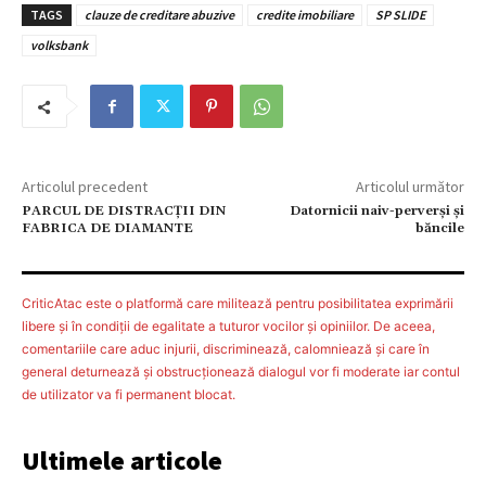
TAGS
clauze de creditare abuzive
credite imobiliare
SP SLIDE
volksbank
Articolul precedent
Articolul următor
PARCUL DE DISTRACȚII DIN
Datornicii naiv-perverşi şi
FABRICA DE DIAMANTE
băncile
CriticAtac este o platformă care militează pentru posibilitatea exprimării
libere şi în condiţii de egalitate a tuturor vocilor şi opiniilor. De aceea,
comentariile care aduc injurii, discriminează, calomniează şi care în
general deturnează şi obstrucţionează dialogul vor fi moderate iar contul
de utilizator va fi permanent blocat.
Ultimele articole