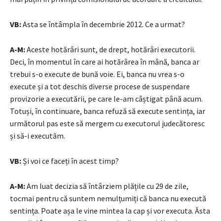
VB:
Asta se întâmpla în decembrie 2012. Ce a urmat?
A-M:
Aceste hotărâri sunt, de drept, hotărâri executorii.
Deci, în momentul în care ai hotărârea în mână, banca ar
trebui s-o execute de bună voie. Ei, banca nu vrea s-o
execute și a tot deschis diverse procese de suspendare
provizorie a executării, pe care le-am câștigat până acum.
Totuși, în continuare, banca refuză să execute sentința, iar
următorul pas este să mergem cu executorul judecătoresc
și să-i executăm.
VB:
Și voi ce faceți în acest timp?
A-M:
Am luat decizia să întârziem plățile cu 29 de zile,
tocmai pentru că suntem nemulțumiți că banca nu execută
sentința. Poate așa le vine mintea la cap și vor executa. Ăsta