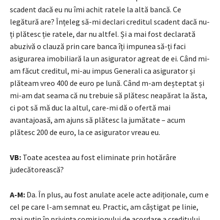
scadent dacă eu nu îmi achit ratele la altă bancă. Ce
legătură are? Înțeleg să-mi declari creditul scadent dacă nu-
ți plătesc ție ratele, dar nu altfel. Și a mai fost declarată
abuzivă o clauză prin care banca îți impunea să-ți faci
asigurarea imobiliară la un asigurator agreat de ei. Când mi-
am făcut creditul, mi-au impus Generali ca asigurator și
plăteam vreo 400 de euro pe lună. Când m-am deșteptat și
mi-am dat seama că nu trebuie să plătesc neapărat la ăsta,
ci pot să mă duc la altul, care-mi dă o ofertă mai
avantajoasă, am ajuns să plătesc la jumătate – acum
plătesc 200 de euro, la ce asigurator vreau eu.
VB:
Toate acestea au fost eliminate prin hotărâre
judecătorească?
A-M:
Da. În plus, au fost anulate acele acte adiționale, cum e
cel pe care l-am semnat eu. Practic, am câștigat pe linie,
mai puțin în privința comisionului de acordare a creditului.