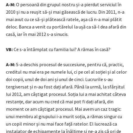
A-M:
O persoană din grupul nostru și-a pierdut serviciul în
2010 și nu a reușit să-și mai găsească de lucru. Din 2011, n-a
mai avut cu ce să-și plătească ratele, așa că n-a mai plătit
deloc. Banca a venit cu portărelul la ușă ca să-l dea afară din
casă, iar în mai 2012 s-a sinucis.
VB:
Ce s-a întâmplat cu familia lui? A rămas în casă?
A-M:
S-a deschis procesul de succesiune, pentru că, practic,
creditul nu mai era pe numele lui, ci pe cel al soției și al celor
doi copii, unul de doi ani și unul de cinci. Lucrurile s-au
tergiversat și n-au fost dați afară. Până la urmă, la sfârșitul
lui 2012, am câștigat procesul. Soția lui a mai achitat câteva
restanțe, dar acum nu cred că mai pot fi dați afară, din
moment ce am câștigat procesul. Mai avem un caz tragic:
unui membru al grupului i-a murit soția, a rămas singur cu
un copil minor și nu mai face față ratelor. El lucrează ca
instalator de echipamente la înălțime și ne-a zis că ori de