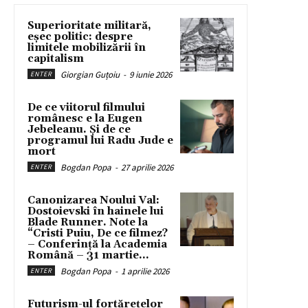
Superioritate militară,
eșec politic: despre
limitele mobilizării în
capitalism
Giorgian Guțoiu
-
9 iunie 2026
ENTER
De ce viitorul filmului
românesc e la Eugen
Jebeleanu. Și de ce
programul lui Radu Jude e
mort
Bogdan Popa
-
27 aprilie 2026
ENTER
Canonizarea Noului Val:
Dostoievski în hainele lui
Blade Runner. Note la
“Cristi Puiu, De ce filmez?
– Conferință la Academia
Română – 31 martie...
Bogdan Popa
-
1 aprilie 2026
ENTER
Futurism-ul fortărețelor