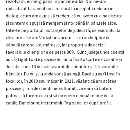
rezolvăm, ei merg până în pânzele albe. Noi ne-am
radicalizat la rândul nostru: dacă la început credeam în
dialog, acum am ajuns să credem că nu avem cu cine discuta
și suntem dispuși să mergem și noi până în pânzele albe.
Uite-te pe portalul instanțelor de judecată, de exemplu, la
câte procese are Volksbank acum – e ca un bulgăre de
zăpadă care se tot mărește, iar proporția de decizii
favorabile clienților e de peste 80%. Sunt județe unde clienții
au câștigat toate procesele, iar la Înalta Curte de Casație și
Justiție sunt 13 decizii favorabile clienților și 4 favorabile
băncilor. Eu nu știu unde vor să ajungă. Dacă eu aș fi fost în
locul lor, în 2010 sau măcar în 2011, văzând că am atâtea
procese și mii de clienți nemulțumiți, ziceam să batem
palma, să facem ceva și să începem o nouă relație de la
capăt. Dar ei sunt încremeniți în goana lor după profit.