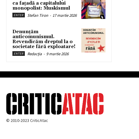
ca fațadă a capitalului
monopolist: Muskismul
Stefan Tiron
-
17 martie 2026
ENTER
Denunțăm
anticomunismul.
Revendicăm dreptul la o
societate fără exploatare!
Redacția
-
9 martie 2026
ENTER
© 2010-2023 CriticAtac