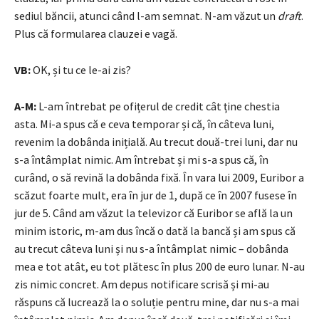
sediul băncii, atunci când l-am semnat. N-am văzut un
draft
.
Plus că formularea clauzei e vagă.
VB:
OK, și tu ce le-ai zis?
A-M:
L-am întrebat pe ofițerul de credit cât ține chestia
asta. Mi-a spus că e ceva temporar și că, în câteva luni,
revenim la dobânda inițială. Au trecut două-trei luni, dar nu
s-a întâmplat nimic. Am întrebat și mi s-a spus că, în
curând, o să revină la dobânda fixă. În vara lui 2009, Euribor a
scăzut foarte mult, era în jur de 1, după ce în 2007 fusese în
jur de 5. Când am văzut la televizor că Euribor se află la un
minim istoric, m-am dus încă o dată la bancă și am spus că
au trecut câteva luni și nu s-a întâmplat nimic – dobânda
mea e tot atât, eu tot plătesc în plus 200 de euro lunar. N-au
zis nimic concret. Am depus notificare scrisă și mi-au
răspuns că lucrează la o soluție pentru mine, dar nu s-a mai