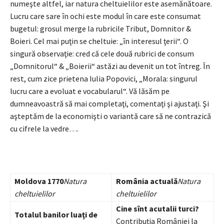
numeşte altfel, iar natura cheltuielilor este asemănătoare.
Lucru care sare în ochi este modul în care este consumat
bugetul: grosul merge la rubricile Tribut, Domnitor &
Boieri. Cel mai puţin se cheltuie: „în interesul ţerii“. O
singură observaţie: cred că cele două rubrici de consum
„Domnitorul“ & „Boierii“ astăzi au devenit un tot întreg. În
rest, cum zice prietena Iulia Popovici, „Morala: singurul
lucru care a evoluat e vocabularul“. Vă lăsăm pe
dumneavoastră să mai completaţi, comentaţi şi ajustaţi. Şi
aşteptăm de la economişti o variantă care să ne contrazică
cu cifrele la vedre….
Moldova 1770
Natura
România actuală
Natura
cheltuielilor
cheltuielilor
Cine sînt acutalii turci?
Totalul banilor luaţi de
Contribuţia României la