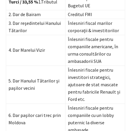
Turci / 33,55 %
1.Tributul
Bugetul UE
2. Dar de Bairam
Creditul FMI
3. Dar reşedintelui Hanului
Înlesniri fiscal marilor
Tătarilor
corporaţii & investitorilor
Înlesniri fiscale pentru
companiile americane, în
4. Dar Marelui Vizir
urma consultărilor cu
ambasadorii SUA
Înlesniri fiscale pentru
investitori strategici,
5. Dar Hanului Tătarilor şi
ajutoare de stat mascate
paşilor vecini
pentru fabricile Renault și
Ford etc.
Înlesniri fiscale pentru
6. Dar paşilor cari trec prin
companiile cu un lobby
Moldova
puternic la diverse
ambasade