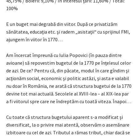
45,75% / Boierii: 9,10% / În interesul ţării: 11,60% / Total:
100%
E un buget mai degrabă din viitor. După ce privatizăm
sănătatea, educaţia etc. şi radem „asistaţii“ cu sprijinul FMI,
ajungem în viitor în 1770…
Am încercat împreună cu Iulia Popovici (în pauza dintre
avioane) să repovestim bugetul de la 1770 pe înţelesul celor
de azi. De ce? Pentru că, din păcate, modul în care gîndim şi
acţionăm social, economic şi politic astăzi, şi asta e valabil
nu doar în România, ne arată că structura bugetui de la 1770
devine tot mai actuală. Secolele al XVIII-lea – al XIX-lea par
a fi viitorul spre care ne îndreptăm cu toată viteza. Înapoi…
Cu toate că structura bugetului aparent s-a modificat şi
diversificat, la o privire mai atentă, observăm o asemănare
izbitoare cu cel de azi. Tributul a rămas tribut, chiar dacă se