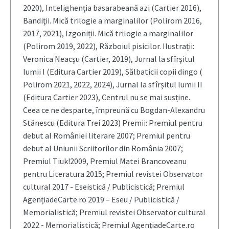
2020), Intelighenţia basarabeană azi (Cartier 2016),
Bandiţii. Mică trilogie a marginalilor (Polirom 2016,
2017, 2021), Izgoniții. Mică trilogie a marginalilor
(Polirom 2019, 2022), Războiul pisicilor. Ilustrații:
Veronica Neacșu (Cartier, 2019), Jurnal la sfîrșitul
lumii I (Editura Cartier 2019), Sălbaticii copii dingo (
Polirom 2021, 2022, 2024), Jurnal la sfîrșitul lumii II
(Editura Cartier 2023), Centrul nu se mai susține.
Ceea ce ne desparte, împreună cu Bogdan-Alexandru
Stănescu (Editura Trei 2023) Premii: Premiul pentru
debut al României literare 2007; Premiul pentru
debut al Uniunii Scriitorilor din România 2007;
Premiul Tiuk!2009, Premiul Matei Brancoveanu
pentru Literatura 2015; Premiul revistei Observator
cultural 2017 - Eseistică / Publicistică; Premiul
AgențiadeCarte.ro 2019 – Eseu / Publicistică /
Memorialistică; Premiul revistei Observator cultural
2022 - Memorialistică; Premiul AgențiadeCarte.ro