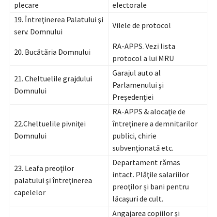
plecare
electorale
19. Întreţinerea Palatului şi
Vilele de protocol
serv. Domnului
RA-APPS. Vezi lista
20. Bucătăria Domnului
protocol a lui MRU
Garajul auto al
21. Cheltuelile grajdului
Parlamenului şi
Domnului
Preşedenţiei
RA-APPS & alocaţie de
22.Cheltuelile pivniţei
întreţinere a demnitarilor
Domnului
publici, chirie
subvenţionată etc.
Departament rămas
23. Leafa preoţilor
intact. Plăţile salariilor
palatului şi întreţinerea
preoţilor şi bani pentru
capelelor
lăcaşuri de cult.
Angajarea copiilor şi