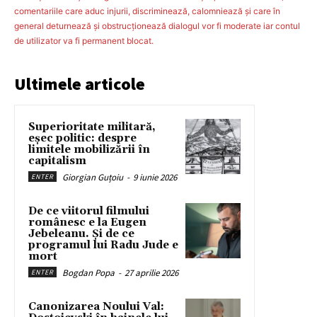
comentariile care aduc injurii, discriminează, calomniează şi care în
general deturnează şi obstrucţionează dialogul vor fi moderate iar contul
de utilizator va fi permanent blocat.
Ultimele articole
Superioritate militară,
eșec politic: despre
limitele mobilizării în
capitalism
Giorgian Guțoiu
-
9 iunie 2026
ENTER
De ce viitorul filmului
românesc e la Eugen
Jebeleanu. Și de ce
programul lui Radu Jude e
mort
Bogdan Popa
-
27 aprilie 2026
ENTER
Canonizarea Noului Val: