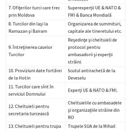
7. Ofiţerilor turci care trec
Superexperţii UE & NATO &
prin Moldova
FMI & Banca Mondială
8. Turcilor din Iaşi la
Organizarea de summituri,
Ramazan şi Bairam
capitale ale tineretului etc.
Reşedinţe şi cheltuieli de
9. Întreţinerea caselor
protocol pentru
Turcilor
ambasadorii şi experţii
străini.
10. Proviziuni date fortărei
Scutul antirachetă de la
de la Hotin
Deveselu
11. Turcilor care sînt în
Experţi UE & NATO & FMI.
serviciul Domnului
Cheltuielile cu ambasadele
12. Cheltuieli pentru
şi organizaţiile străine din
secretaria turcească
RO
13. Cheltuieli pentru trupa
Trupele SUA de la Mihail