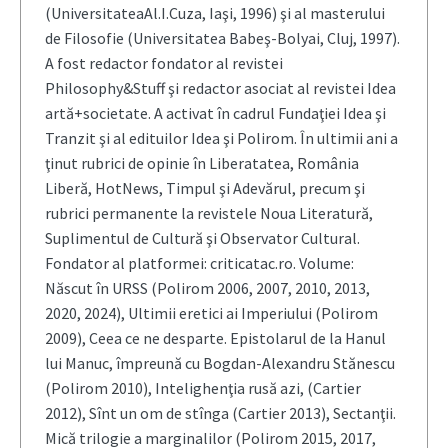
(UniversitateaAl.I.Cuza, Iaşi, 1996) şi al masterului
de Filosofie (Universitatea Babeş-Bolyai, Cluj, 1997).
A fost redactor fondator al revistei
Philosophy&Stuff şi redactor asociat al revistei Idea
artă+societate. A activat în cadrul Fundaţiei Idea şi
Tranzit şi al edituilor Idea şi Polirom. În ultimii ani a
ţinut rubrici de opinie în Liberatatea, România
Liberă, HotNews, Timpul şi Adevărul, precum şi
rubrici permanente la revistele Noua Literatură,
Suplimentul de Cultură şi Observator Cultural.
Fondator al platformei: criticatac.ro. Volume:
Născut în URSS (Polirom 2006, 2007, 2010, 2013,
2020, 2024), Ultimii eretici ai Imperiului (Polirom
2009), Ceea ce ne desparte. Epistolarul de la Hanul
lui Manuc, împreună cu Bogdan-Alexandru Stănescu
(Polirom 2010), Intelighenţia rusă azi, (Cartier
2012), Sînt un om de stînga (Cartier 2013), Sectanţii.
Mică trilogie a marginalilor (Polirom 2015, 2017,