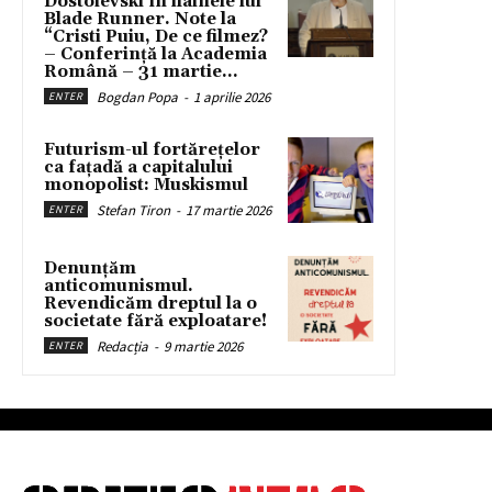
Dostoievski în hainele lui
Blade Runner. Note la
“Cristi Puiu, De ce filmez?
– Conferință la Academia
Română – 31 martie...
Bogdan Popa
-
1 aprilie 2026
ENTER
Futurism-ul fortărețelor
ca fațadă a capitalului
monopolist: Muskismul
Stefan Tiron
-
17 martie 2026
ENTER
Denunțăm
anticomunismul.
Revendicăm dreptul la o
societate fără exploatare!
Redacția
-
9 martie 2026
ENTER