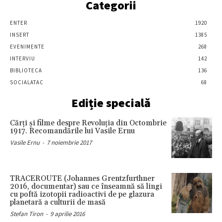
Categorii
ENTER
1920
INSERT
1385
EVENIMENTE
268
INTERVIU
142
BIBLIOTECA
136
SOCIALATAC
68
Ediție specială
Cărţi şi filme despre Revoluţia din Octombrie
1917. Recomandările lui Vasile Ernu
Vasile Ernu
-
7 noiembrie 2017
TRACEROUTE (Johannes Grentzfurthner
2016, documentar) sau ce înseamnă să lingi
cu poftă izotopii radioactivi de pe glazura
planetară a culturii de masă
Stefan Tiron
-
9 aprilie 2016