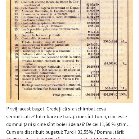
Priviţi acest buget. Credeţi că s-a schimbat ceva
semnificativ? Întrebare de baraj: cine sînt turcii, cine este
domnul ţării şi cine sînt boierii de azi? De cei 11,60 % ştim…
Cum era distribuit bugetul: Turcii: 33,55% / Domnul ţării: