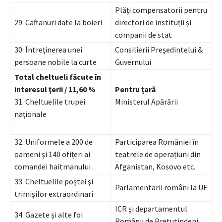
Plăți compensatorii pentru
29. Caftanuri date la boieri
directori de instituții și
companii de stat
30. Întreţinerea unei
Consilierii Preşedintelui &
persoane nobile la curte
Guvernului
Total cheltueli făcute în
interesul ţerii /
11,60 %
Pentru ţară
31. Cheltuelile trupei
Ministerul Apărării
naţionale
32. Uniformele a 200 de
Participarea României în
oameni și 140 ofițeri ai
teatrele de operațiuni din
comandei haitmanului .
Afganistan, Kosovo etc.
33. Cheltuelile poştei şi
Parlamentarii români la UE
trimişilor extraordinari
ICR şi departamentul
34. Gazete și alte foi
Românii de Pretutindeni