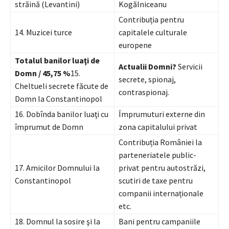
străină (Levantini)
Kogălniceanu
Contribuția pentru
14. Muzicei turce
capitalele culturale
europene
Totalul banilor luaţi de
Actualii Domni?
Servicii
Domn /
45,75 %
15.
secrete, spionaj,
Cheltueli secrete făcute de
contraspionaj.
Domn la Constantinopol
16. Dobînda banilor luaţi cu
Împrumuturi externe din
împrumut de Domn
zona capitalului privat
Contribuția României la
parteneriatele public-
17. Amicilor Domnului la
privat pentru autostrăzi,
Constantinopol
scutiri de taxe pentru
companii internaționale
etc.
18. Domnul la sosire şi la
Bani pentru campaniile