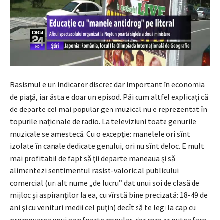
Rasismul e un indicator discret dar important în economia
de piaţă, iar ăsta e doar un episod. Păi cum altfel explicaţi că
de departe cel mai popular gen muzical nu e reprezentat în
topurile naţionale de radio. La televiziuni toate genurile
muzicale se amestecă. Cu o excepţie: manelele ori sînt
izolate în canale dedicate genului, ori nu sînt deloc. E mult
mai profitabil de fapt să ţii departe maneaua şi să
alimentezi sentimentul rasist-valoric al publicului
comercial (un alt nume „de lucru” dat unui soi de clasă de
mijloc şi aspiranţilor la ea, cu vîrstă bine precizată: 18-49 de
ani şi cu venituri medii cel puţin) decît să te legi la cap cu
promovarea unui gen foarte popular, dar care ar putea face