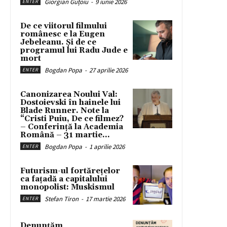
Giorgian Guțoiu
-
9 iunie 2026
ENTER
De ce viitorul filmului
românesc e la Eugen
Jebeleanu. Și de ce
programul lui Radu Jude e
mort
Bogdan Popa
-
27 aprilie 2026
ENTER
Canonizarea Noului Val:
Dostoievski în hainele lui
Blade Runner. Note la
“Cristi Puiu, De ce filmez?
– Conferință la Academia
Română – 31 martie...
Bogdan Popa
-
1 aprilie 2026
ENTER
Futurism-ul fortărețelor
ca fațadă a capitalului
monopolist: Muskismul
Stefan Tiron
-
17 martie 2026
ENTER
Denunțăm