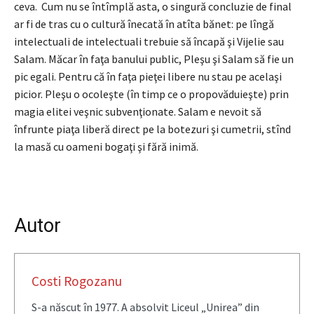
ceva. Cum nu se întîmplă asta, o singură concluzie de final
ar fi de tras cu o cultură înecată în atîta bănet: pe lîngă
intelectuali de intelectuali trebuie să încapă şi Vijelie sau
Salam. Măcar în faţa banului public, Pleşu şi Salam să fie un
pic egali. Pentru că în faţa pieţei libere nu stau pe acelaşi
picior. Pleşu o ocoleşte (în timp ce o propovăduieşte) prin
magia elitei veşnic subvenţionate. Salam e nevoit să
înfrunte piaţa liberă direct pe la botezuri şi cumetrii, stînd
la masă cu oameni bogaţi şi fără inimă.
Autor
Costi Rogozanu
S-a născut în 1977. A absolvit Liceul „Unirea” din