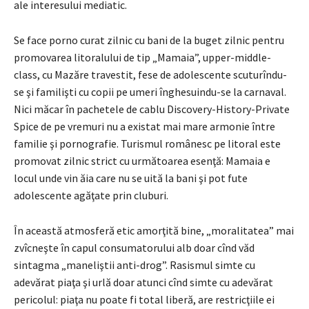
ale interesului mediatic.
Se face porno curat zilnic cu bani de la buget zilnic pentru
promovarea litoralului de tip „Mamaia”, upper-middle-
class, cu Mazăre travestit, fese de adolescente scuturîndu-
se şi familişti cu copii pe umeri înghesuindu-se la carnaval.
Nici măcar în pachetele de cablu Discovery-History-Private
Spice de pe vremuri nu a existat mai mare armonie între
familie şi pornografie. Turismul românesc pe litoral este
promovat zilnic strict cu următoarea esenţă: Mamaia e
locul unde vin ăia care nu se uită la bani şi pot fute
adolescente agăţate prin cluburi.
În această atmosferă etic amorţită bine, „moralitatea” mai
zvîcneşte în capul consumatorului alb doar cînd văd
sintagma „maneliştii anti-drog”. Rasismul simte cu
adevărat piaţa şi urlă doar atunci cînd simte cu adevărat
pericolul: piaţa nu poate fi total liberă, are restricţiile ei