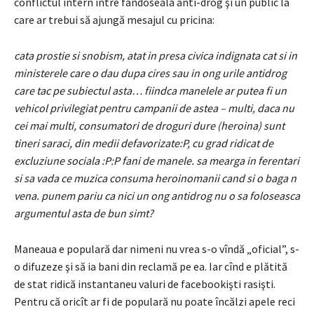
conflictul intern între fandoseala anti-drog şi un public la
care ar trebui să ajungă mesajul cu pricina:
cata prostie si snobism, atat in presa civica indignata cat si in
ministerele care o dau dupa cires sau in ong urile antidrog
care tac pe subiectul asta… fiindca manelele ar putea fi un
vehicol privilegiat pentru campanii de astea – multi
, daca nu
cei mai multi, consumatori de droguri dure (heroina) sunt
tineri saraci, din medii defavorizate:P, cu grad ridicat de
excluziune sociala :P:P fani de manele. sa mearga in ferentari
si sa vada ce muzica consuma heroinomanii cand si o baga n
vena. punem pariu ca nici un ong antidrog nu o sa foloseasca
argumentul asta de bun simt?
Maneaua e populară dar nimeni nu vrea s-o vîndă „oficial”, s-
o difuzeze şi să ia bani din reclamă pe ea. Iar cînd e plătită
de stat ridică instantaneu valuri de facebookişti rasişti.
Pentru că oricît ar fi de populară nu poate încălzi apele reci