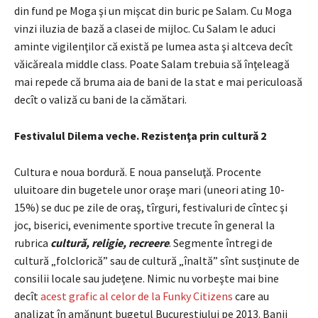
din fund pe Moga şi un mişcat din buric pe Salam. Cu Moga
vinzi iluzia de bază a clasei de mijloc. Cu Salam le aduci
aminte vigilenţilor că există pe lumea asta şi altceva decît
văicăreala middle class. Poate Salam trebuia să înţeleagă
mai repede că bruma aia de bani de la stat e mai periculoasă
decît o valiză cu bani de la cămătari.
Festivalul Dilema veche. Rezistenţa prin cultură 2
Cultura e noua bordură. E noua panseluţă. Procente
uluitoare din bugetele unor oraşe mari (uneori ating 10-
15%) se duc pe zile de oraş, tîrguri, festivaluri de cîntec şi
joc, biserici, evenimente sportive trecute în general la
rubrica
cultură, religie, recreere
. Segmente întregi de
cultură „folclorică” sau de cultură „înaltă” sînt susţinute de
consilii locale sau judeţene. Nimic nu vorbeşte mai bine
decît
acest grafic al celor de la Funky Citizens
care au
analizat în amănunt bugetul Bucureştiului pe 2013. Banii