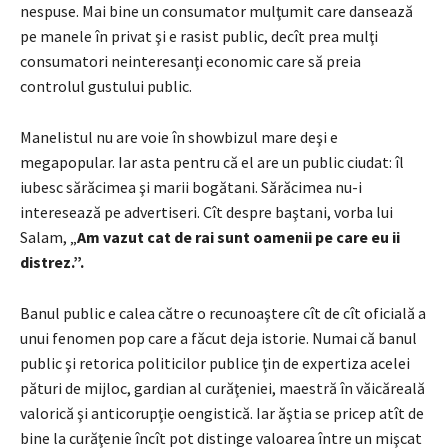
nespuse. Mai bine un consumator mulţumit care dansează
pe manele în privat şi e rasist public, decît prea mulţi
consumatori neinteresanţi economic care să preia
controlul gustului public.
Manelistul nu are voie în showbizul mare deşi e
megapopular. Iar asta pentru că el are un public ciudat: îl
iubesc sărăcimea şi marii bogătani. Sărăcimea nu-i
interesează pe advertiseri. Cît despre baştani, vorba lui
Salam, „
Am vazut cat de rai sunt oamenii pe care eu ii
distrez.”.
Banul public e calea către o recunoaştere cît de cît oficială a
unui fenomen pop care a făcut deja istorie. Numai că banul
public şi retorica politicilor publice ţin de expertiza acelei
pături de mijloc, gardian al curăţeniei, maestră în văicăreală
valorică şi anticorupţie oengistică. Iar ăştia se pricep atît de
bine la curăţenie încît pot distinge valoarea între un mişcat