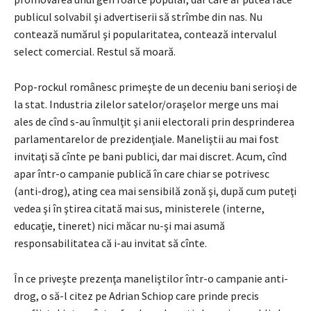
publicul solvabil şi advertiserii să strîmbe din nas. Nu
contează numărul şi popularitatea, contează intervalul
select comercial. Restul să moară.
Pop-rockul românesc primeşte de un deceniu bani serioşi de
la stat. Industria zilelor satelor/oraşelor merge uns mai
ales de cînd s-au înmulţit şi anii electorali prin desprinderea
parlamentarelor de prezidenţiale. Maneliştii au mai fost
invitaţi să cînte pe bani publici, dar mai discret. Acum, cînd
apar într-o campanie publică în care chiar se potrivesc
(anti-drog), ating cea mai sensibilă zonă şi, după cum puteţi
vedea şi în ştirea citată mai sus, ministerele (interne,
educaţie, tineret) nici măcar nu-şi mai asumă
responsabilitatea că i-au invitat să cînte.
În ce priveşte prezenţa maneliştilor într-o campanie anti-
drog, o să-l citez pe Adrian Schiop care prinde precis