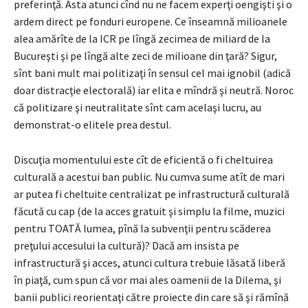
preferinţă. Asta atunci cînd nu ne facem experţi oengişti şi o
ardem direct pe fonduri europene. Ce înseamnă milioanele
alea amărîte de la ICR pe lîngă zecimea de miliard de la
Bucureşti şi pe lîngă alte zeci de milioane din ţară? Sigur,
sînt bani mult mai politizaţi în sensul cel mai ignobil (adică
doar distracţie electorală) iar elita e mîndră şi neutră. Noroc
că politizare şi neutralitate sînt cam acelaşi lucru, au
demonstrat-o elitele prea destul.
Discuţia momentului este cît de eficientă o fi cheltuirea
culturală a acestui ban public. Nu cumva sume atît de mari
ar putea fi cheltuite centralizat pe infrastructură culturală
făcută cu cap (de la acces gratuit şi simplu la filme, muzici
pentru TOATĂ lumea, pînă la subvenţii pentru scăderea
preţului accesului la cultură)? Dacă am insista pe
infrastructură şi acces, atunci cultura trebuie lăsată liberă
în piaţă, cum spun că vor mai ales oamenii de la Dilema, şi
banii publici reorientaţi către proiecte din care să şi rămînă