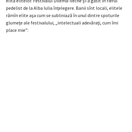
elita elitelor. Festivalul Dilema-Veche şi-a găsit în fieful
pedelist de la Alba Iulia înţelegere. Banii sînt locali, elitele
rămîn elite aşa cum se subliniază în unul dintre spoturile
glumeţe ale festivalului, „intelectuali adevăraţi, cum îmi
place mie”: