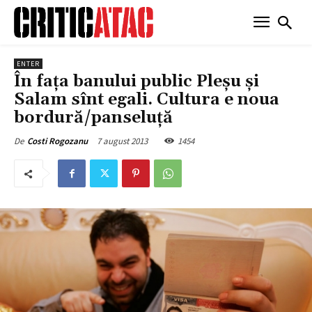
ENTER
În faţa banului public Pleşu şi
Salam sînt egali. Cultura e noua
bordură/panseluţă
7 august 2013
1454
De
Costi Rogozanu