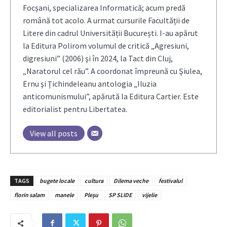
Focșani, specializarea Informatică; acum predă
română tot acolo. A urmat cursurile Facultății de
Litere din cadrul Universității București. I-au apărut
la Editura Polirom volumul de critică „Agresiuni,
digresiuni” (2006) şi în 2024, la Tact din Cluj,
„Naratorul cel rău”. A coordonat împreună cu Şiulea,
Ernu şi Ţichindeleanu antologia „Iluzia
anticomunismului”, apărută la Editura Cartier. Este
editorialist pentru Libertatea.
View all posts
TAGS
bugete locale
cultura
Dilema veche
festivalul
florin salam
manele
Pleşu
SP SLIDE
vijelie