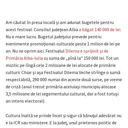
Am căutat în presa locală şi am adunat bugetele pentru
acest festival. Consiliul judeţean Alba
a băgat 140 000 de lei
.
Nu e mare lucru. Bugetul judeţului prevede pentru
evenimente promoţional-culturale peste 1 milion de lei pe
an. Nu ne oprim aici. Festivalul
Dilema e sprijinit şi de
Primăria Alba-Iulia
cu suma de „pînă la” 150 000 lei. Tot un
mizilic pe lîngă cele 2 milioane de lei alocate de primărie
culturii. Chiar şi aşa Festivalul Dilema Veche strînge o sumă
respectabilă, 290 000 numai din aceste două surse, pe vreme
de criză (anul trecut primăria aceluiaşi municipiu alocase
3,5 milioane de lei segementului cultural, dar a fost totuşi
an intens electoral).
Cultura înaltă se prinde încet şi sigur că bănuţul adevărat nu
e la ICR sau ministere. E la judeţ, unul prietenos politic de