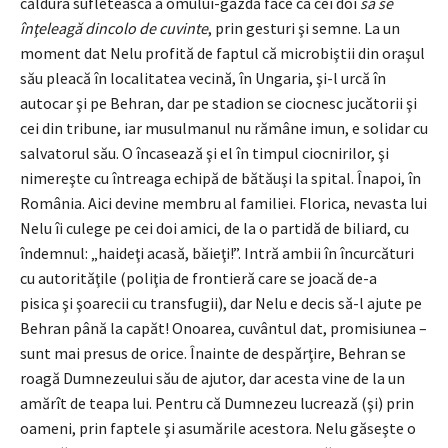
căldura sufletească a omului-gazdă face ca cei doi
să se
înţeleagă dincolo de cuvinte
, prin gesturi şi semne. La un
moment dat Nelu profită de faptul că microbiştii din oraşul
său pleacă în localitatea vecină, în Ungaria, şi-l urcă în
autocar şi pe Behran, dar pe stadion se ciocnesc jucătorii şi
cei din tribune, iar musulmanul nu rămâne imun, e solidar cu
salvatorul său. O încasează şi el în timpul ciocnirilor, şi
nimereşte cu întreaga echipă de bătăuşi la spital. Înapoi, în
România. Aici devine membru al familiei. Florica, nevasta lui
Nelu îi culege pe cei doi amici, de la o partidă de biliard, cu
îndemnul: „haideţi acasă, băieţi!”. Intră ambii în încurcături
cu autorităţile (poliţia de frontieră care se joacă de-a
pisica şi şoarecii cu transfugii), dar Nelu e decis să-l ajute pe
Behran până la capăt! Onoarea, cuvântul dat, promisiunea –
sunt mai presus de orice. Înainte de despărţire, Behran se
roagă Dumnezeului său de ajutor, dar acesta vine de la un
amărît de teapa lui. Pentru că Dumnezeu lucrează (şi) prin
oameni, prin faptele şi asumările acestora. Nelu găseşte o