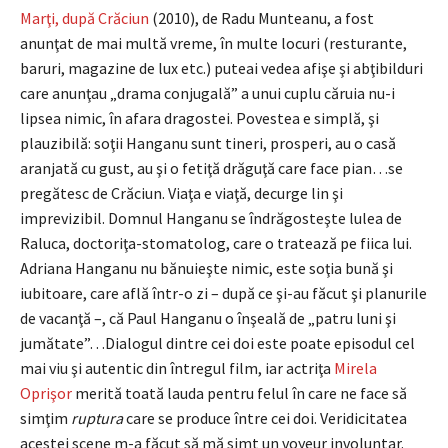
Marţi, după Crăciun
(2010), de Radu Munteanu, a fost
anunţat de mai multă vreme, în multe locuri (resturante,
baruri, magazine de lux etc.) puteai vedea afişe şi abţibilduri
care anunţau „drama conjugală” a unui cuplu căruia nu-i
lipsea nimic, în afara dragostei. Povestea e simplă, şi
plauzibilă: soţii Hanganu sunt tineri, prosperi, au o casă
aranjată cu gust, au şi o fetiţă drăguţă care face pian…se
pregătesc de Crăciun. Viaţa e viaţă, decurge lin şi
imprevizibil. Domnul Hanganu se îndrăgosteşte lulea de
Raluca, doctoriţa-stomatolog, care o tratează pe fiica lui.
Adriana Hanganu nu bănuieşte nimic, este soţia bună şi
iubitoare, care află într-o zi – după ce şi-au făcut şi planurile
de vacanţă –, că Paul Hanganu o înşeală de „patru luni şi
jumătate”…Dialogul dintre cei doi este poate episodul cel
mai viu şi autentic din întregul film, iar actriţa
Mirela
Oprişor
merită toată lauda pentru felul în care ne face să
simţim
ruptura
care se produce între cei doi. Veridicitatea
acestei scene m-a făcut să mă simt un voyeur involuntar.