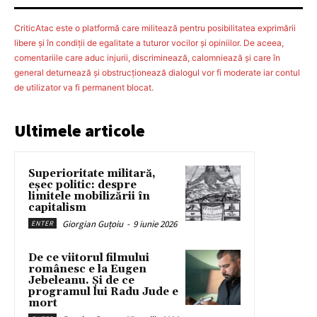
CriticAtac este o platformă care militează pentru posibilitatea exprimării
libere şi în condiţii de egalitate a tuturor vocilor şi opiniilor. De aceea,
comentariile care aduc injurii, discriminează, calomniează şi care în
general deturnează şi obstrucţionează dialogul vor fi moderate iar contul
de utilizator va fi permanent blocat.
Ultimele articole
Superioritate militară,
eșec politic: despre
limitele mobilizării în
capitalism
Giorgian Guțoiu
-
9 iunie 2026
ENTER
De ce viitorul filmului
românesc e la Eugen
Jebeleanu. Și de ce
programul lui Radu Jude e
mort