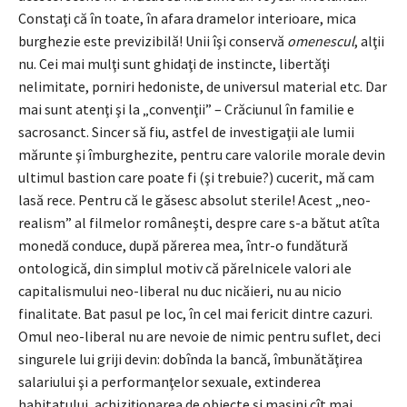
Constaţi că în toate, în afara dramelor interioare, mica
burghezie este previzibilă! Unii îşi conservă
omenescul
, alţii
nu. Cei mai mulţi sunt ghidaţi de instincte, libertăţi
nelimitate, porniri hedoniste, de universul material etc. Dar
mai sunt atenţi şi la „convenţii” – Crăciunul în familie e
sacrosanct. Sincer să fiu, astfel de investigaţii ale lumii
mărunte şi îmburghezite, pentru care valorile morale devin
ultimul bastion care poate fi (şi trebuie?) cucerit, mă cam
lasă rece. Pentru că le găsesc absolut sterile! Acest „neo-
realism” al filmelor româneşti, despre care s-a bătut atîta
monedă conduce, după părerea mea, într-o fundătură
ontologică, din simplul motiv că părelnicele valori ale
capitalismului neo-liberal nu duc nicăieri, nu au nicio
finalitate. Bat pasul pe loc, în cel mai fericit dintre cazuri.
Omul neo-liberal nu are nevoie de nimic pentru suflet, deci
singurele lui griji devin: dobînda la bancă, îmbunătăţirea
salariului şi a performanţelor sexuale, extinderea
habitatului, achiziţionarea de obiecte şi maşini cît mai