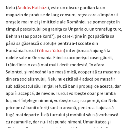
Nelu (
András Hatházi
), este un obscur gardian la un
magazin de produse de larg consum, reţea care a împânzit
oraşele mai mici şi mititele ale României, se pomeneşte în
timpul pescuitului pe graniţa cu Ungaria cu un transfug turc,
Behran (sau poate kurd?), pe care-l ţine în gospădăria sa
până să găsească o soluţie pentru a-l scoate din
România.Turcul (
Yilmaz Yalcin
) intenţiona să ajungă la
rudele sale în Germania. Fiind cu acoperişul casei găurit,
trăind într-o casă mai mult decît modestă, în afara
Salontei, şi mâncând la o masă mică, acoperită cu muşama
din era socialismului, Nelu nu ezită să-l aducă pe musafir
sub adăpostul său. Iniţial refuză banii propuşi de acesta, dar
apoi îi acceptă, de nevoie. Turcul vorbeşte doar pre limba
lui, nu-l înţelege nimeni, vorbeşte ca şi cu pereţii, dar Nelu
pricepe că banii oferiţi sunt o arvună, pentru a-l ajuta să
fugă mai departe. Îi dă turcului şi mobilul său să vorbească
cu neamurile, dar nu-i răspunde nimeni. Umanitatea şi