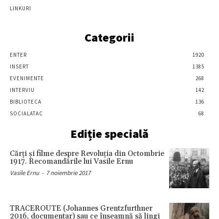
LINKURI
Categorii
ENTER
1920
INSERT
1385
EVENIMENTE
268
INTERVIU
142
BIBLIOTECA
136
SOCIALATAC
68
Ediție specială
Cărţi şi filme despre Revoluţia din Octombrie
1917. Recomandările lui Vasile Ernu
Vasile Ernu
-
7 noiembrie 2017
TRACEROUTE (Johannes Grentzfurthner
2016, documentar) sau ce înseamnă să lingi