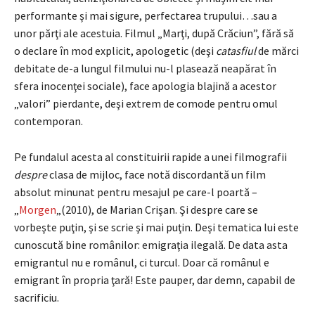
performante şi mai sigure, perfectarea trupului…sau a
unor părţi ale acestuia. Filmul „Marţi, după Crăciun”, fără să
o declare în mod explicit, apologetic (deşi
catasfiul
de mărci
debitate de-a lungul filmului nu-l plasează neapărat în
sfera inocenţei sociale), face apologia blajină a acestor
„valori” pierdante, deşi extrem de comode pentru omul
contemporan.
Pe fundalul acesta al constituirii rapide a unei filmografii
despre
clasa de mijloc, face notă discordantă un film
absolut minunat pentru mesajul pe care-l poartă –
„
Morgen
„(2010), de Marian Crişan. Şi despre care se
vorbeşte puţin, şi se scrie şi mai puţin. Deşi tematica lui este
cunoscută bine românilor: emigraţia ilegală. De data asta
emigrantul nu e românul, ci turcul. Doar că românul e
emigrant în propria ţară! Este pauper, dar demn, capabil de
sacrificiu.