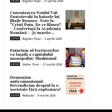
Bogdan Popa
-
27 aprilie 2026
ENTER
Canonizarea Noului Val:
Dostoievski în hainele lui
Blade Runner. Note la
“Cristi Puiu, De ce filmez?
– Conferință la Academia
Română – 31 martie...
Bogdan Popa
-
1 aprilie 2026
ENTER
Futurism-ul fortărețelor
ca fațadă a capitalului
monopolist: Muskismul
Stefan Tiron
-
17 martie 2026
ENTER
Denunțăm
anticomunismul.
Revendicăm dreptul la o
societate fără exploatare!
Redacția
-
9 martie 2026
ENTER