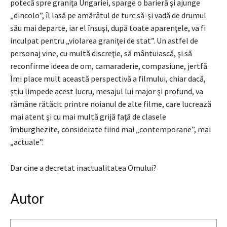
potecă spre graniţa Ungariei, sparge o barieră şi ajunge
„dincolo”, îl lasă pe amărâtul de turc să-şi vadă de drumul
său mai departe, iar el însuşi, după toate aparenţele, va fi
inculpat pentru „violarea graniţei de stat”. Un astfel de
personaj vine, cu multă discreţie, să mântuiască, şi să
reconfirme ideea de om, camaraderie, compasiune, jertfă.
Îmi place mult această perspectivă a filmului, chiar dacă,
ştiu limpede acest lucru, mesajul lui major şi profund, va
rămâne rătăcit printre noianul de alte filme, care lucrează
mai atent şi cu mai multă grijă faţă de clasele
îmburghezite, considerate fiind mai „contemporane”, mai
„actuale”.
Dar cine a decretat inactualitatea Omului?
Autor