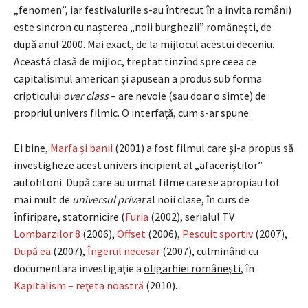
„fenomen”, iar festivalurile s-au întrecut în a invita români)
este sincron cu naşterea „noii burghezii” româneşti, de
după anul 2000. Mai exact, de la mijlocul acestui deceniu.
Această clasă de mijloc, treptat tinzînd spre ceea ce
capitalismul american şi apusean a produs sub forma
cripticului
over class
– are nevoie (sau doar o simte) de
propriul univers filmic. O interfaţă, cum s-ar spune.
Ei bine,
Marfa şi banii
(2001) a fost filmul care şi-a propus să
investigheze acest univers incipient al „afaceriştilor”
autohtoni. După care au urmat filme care se apropiau tot
mai mult de
universul privat
al noii clase, în curs de
înfiripare, statornicire (
Furia
(2002), serialul TV
Lombarzilor 8
(2006),
Offset
(2006),
Pescuit sportiv
(2007),
După ea
(2007),
Îngerul necesar
(2007), culminând cu
documentara investigaţie a
oligarhiei româneşti
, în
Kapitalism – reţeta noastră
(2010).