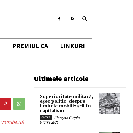
I
PREMIUL CA
LINKURI
Ultimele articole
Superioritate militară,
eșec politic: despre
limitele mobilizării în
capitalism
Giorgian Guțoiu
-
ENTER
: Votrube.ru)
9 iunie 2026