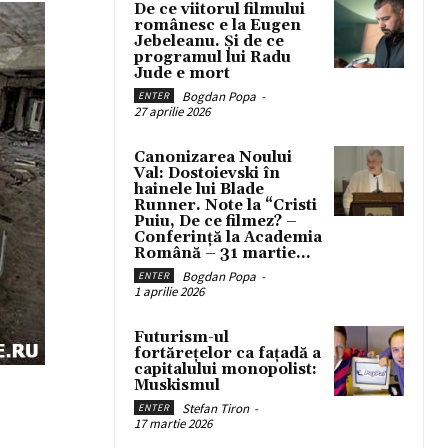
De ce viitorul filmului
românesc e la Eugen
Jebeleanu. Și de ce
programul lui Radu
Jude e mort
Bogdan Popa
-
ENTER
27 aprilie 2026
Canonizarea Noului
Val: Dostoievski în
hainele lui Blade
Runner. Note la “Cristi
Puiu, De ce filmez? –
Conferință la Academia
Română – 31 martie...
Bogdan Popa
-
ENTER
1 aprilie 2026
Futurism-ul
fortărețelor ca fațadă a
capitalului monopolist:
Muskismul
Stefan Tiron
-
ENTER
17 martie 2026