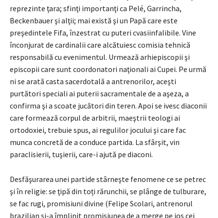
reprezinte ţara; sfinţi importanţi ca Pelé, Garrincha,
Beckenbauer şi alţii; mai există şi un Papă care este
preşedintele Fifa, înzestrat cu puteri cvasiinfalibile. Vine
înconjurat de cardinalii care alcătuiesc comisia tehnică
responsabilă cu evenimentul. Urmează arhiepiscopii şi
episcopii care sunt coordonatori naţionali ai Cupei. Pe urmă
ni se arată casta sacerdotală a antrenorilor, aceşti
purtători speciali ai puterii sacramentale de a aşeza, a
confirma şi a scoate jucători din teren. Apoi se ivesc diaconii
care formează corpul de arbitrii, maeştrii teologi ai
ortodoxiei, trebuie spus, ai regulilor jocului şi care fac
munca concretă de a conduce partida. La sfârşit, vin
paraclisierii, tuşierii, care-i ajută pe diaconi.
Desfăşurarea unei partide stârneşte fenomene ce se petrec
şi în religie: se ţipă din toți rărunchii, se plânge de tulburare,
se fac rugi, promisiuni divine (Felipe Scolari, antrenorul
brazilian şi-a împlinit promisiunea de a merge pe jos cei