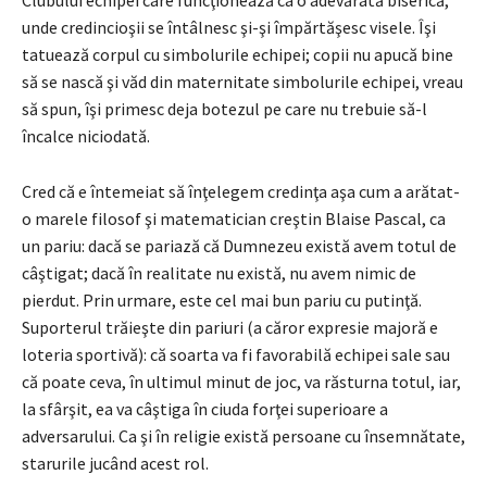
Clubului echipei care funcţionează ca o adevărată biserică,
unde credincioşii se întâlnesc şi-şi împărtăşesc visele. Îşi
tatuează corpul cu simbolurile echipei; copii nu apucă bine
să se nască şi văd din maternitate simbolurile echipei, vreau
să spun, îşi primesc deja botezul pe care nu trebuie să-l
încalce niciodată.
Cred că e întemeiat să înţelegem credinţa aşa cum a arătat-
o marele filosof şi matematician creştin Blaise Pascal, ca
un pariu: dacă se pariază că Dumnezeu există avem totul de
câştigat; dacă în realitate nu există, nu avem nimic de
pierdut. Prin urmare, este cel mai bun pariu cu putinţă.
Suporterul trăieşte din pariuri (a căror expresie majoră e
loteria sportivă): că soarta va fi favorabilă echipei sale sau
că poate ceva, în ultimul minut de joc, va răsturna totul, iar,
la sfârşit, ea va câştiga în ciuda forţei superioare a
adversarului. Ca şi în religie există persoane cu însemnătate,
starurile jucând acest rol.