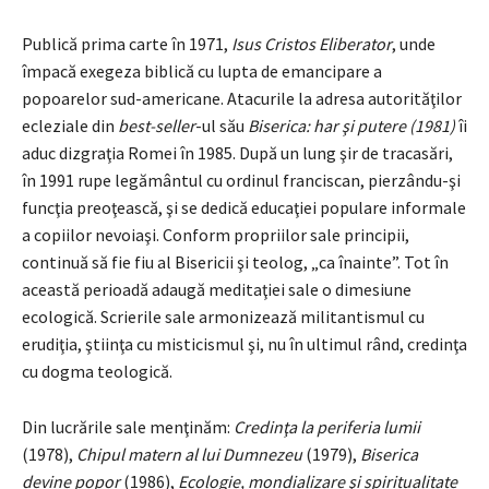
Publică prima carte în 1971,
Isus Cristos Eliberator
, unde
împacă exegeza biblică cu lupta de emancipare a
popoarelor sud-americane. Atacurile la adresa autorităţilor
ecleziale din
best-seller
-ul său
Biserica: har şi putere (1981)
îi
aduc dizgraţia Romei în 1985. După un lung şir de tracasări,
în 1991 rupe legământul cu ordinul franciscan, pierzându-şi
funcţia preoţească, şi se dedică educaţiei populare informale
a copiilor nevoiaşi. Conform propriilor sale principii,
continuă să fie fiu al Bisericii şi teolog, „ca înainte”. Tot în
această perioadă adaugă meditaţiei sale o dimesiune
ecologică. Scrierile sale armonizează militantismul cu
erudiţia, ştiinţa cu misticismul şi, nu în ultimul rând, credinţa
cu dogma teologică.
Din lucrările sale menţinăm:
Credinţa la periferia lumii
(1978),
Chipul matern al lui Dumnezeu
(1979),
Biserica
devine popor
(1986),
Ecologie, mondializare şi spiritualitate