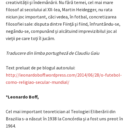
creativităţii şi îndemânării. Nu fără temei, cel mai mare
filosof al secolului al XX-lea, Martin Heidegger, nu rata
niciun joc important, căci vedea, în fotbal, concretizarea
filosofiei sale: disputa dintre Fiinţă şi fiind, înfruntându-se,
negându-se, compunând şi alcătuind imprevizibilul joc al
vieţii pe care toţi îl jucăm.
Traducere din limba portugheză de Claudiu Gaiu
Text preluat de pe blogul autorului:
http://leonardoboff.wordpress.com/2014/06/28/o-futebol-
como-religiao-secular-mundial/
*Leonardo Boff,
Cel mai important teoretician al Teologiei Eliberării din
Brazilia s-a născut în 1938 la Concórdia şi a fost uns preot în
1964.