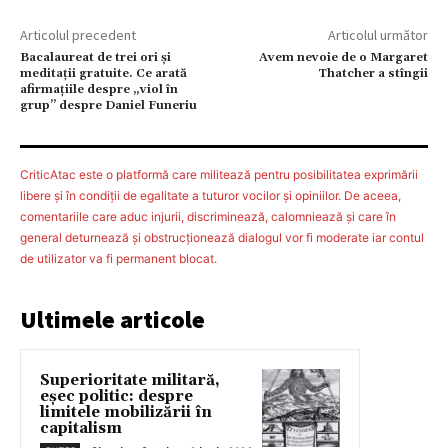
Articolul precedent
Articolul următor
Bacalaureat de trei ori și
Avem nevoie de o Margaret
meditații gratuite. Ce arată
Thatcher a stîngii
afirmațiile despre „viol în
grup” despre Daniel Funeriu
CriticAtac este o platformă care militează pentru posibilitatea exprimării
libere şi în condiţii de egalitate a tuturor vocilor şi opiniilor. De aceea,
comentariile care aduc injurii, discriminează, calomniează şi care în
general deturnează şi obstrucţionează dialogul vor fi moderate iar contul
de utilizator va fi permanent blocat.
Ultimele articole
Superioritate militară,
eșec politic: despre
limitele mobilizării în
capitalism