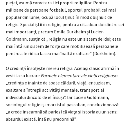
pieţei, asumă caracteristici proprii religiilor. Pentru
milioane de persoane fotbalul, sportul probabil cel mai
popular din lume, ocupă locul ţinut în mod obişnuit de
religie. Specialiştii în religie, pentru a cita doar doi dintre cei
mai importanţi, precum Emile Durkheim şi Lucien
Goldmann, susţin că „religia nu este un sistem de idei; este
mai întâi un sistem de forţe care mobilizează persoanele
pentru a le ridica la cea mai înaltă exaltare” (Durkheim).
O credinţă însoţeşte mereu religia. Acelaşi clasic afirmă în
vestita sa lucrare
Formele elementare ale vieţii religioase
:
„credinţa e înainte de toate căldură, viaţă, entuziasm,
exaltare a întregii activităţi mentale, transport al
individului dincolo de el însuşi”. Iar Lucien Goldmann,
sociologul religiei şi marxistul pascalian, concluzionează:
„a crede înseamnă să pariezi că viaţa şi istoria au un sens;
absurdul există, însă nu predomină”.