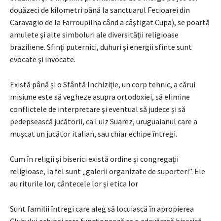
douăzeci de kilometri până la sanctuarul Fecioarei din
Caravagio de la Farroupilha când a câştigat Cupa), se poartă
amulete şi alte simboluri ale diversităţii religioase
braziliene. Sfinţi puternici, duhuri şi energii sfinte sunt
evocate şi invocate.
Există până şi o Sfântă Inchiziţie, un corp tehnic, a cărui
misiune este să vegheze asupra ortodoxiei, să elimine
conflictele de interpretare şi eventual să judece şi să
pedepsească jucătorii, ca Luiz Suarez, uruguaianul care a
muşcat un jucător italian, sau chiar echipe întregi.
Cum în religii şi biserici există ordine şi congregaţii
religioase, la fel sunt „galerii organizate de suporteri”. Ele
au riturile lor, cântecele lor şi etica lor
Sunt familii întregi care aleg să locuiască în apropierea