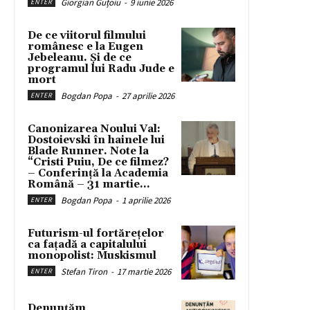
Giorgian Guțoiu
-
9 iunie 2026
ENTER
De ce viitorul filmului
românesc e la Eugen
Jebeleanu. Și de ce
programul lui Radu Jude e
mort
Bogdan Popa
-
27 aprilie 2026
ENTER
Canonizarea Noului Val:
Dostoievski în hainele lui
Blade Runner. Note la
“Cristi Puiu, De ce filmez?
– Conferință la Academia
Română – 31 martie...
Bogdan Popa
-
1 aprilie 2026
ENTER
Futurism-ul fortărețelor
ca fațadă a capitalului
monopolist: Muskismul
Stefan Tiron
-
17 martie 2026
ENTER
Denunțăm