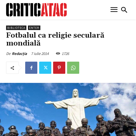
BIBLIOTECA
ENTER
Fotbalul ca religie seculară
mondială
7 iulie 2014
1726
De
Redacția