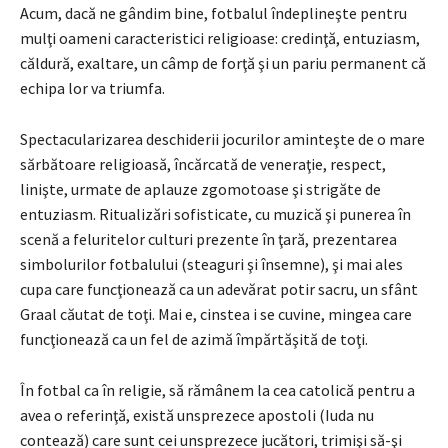
Acum, dacă ne gândim bine, fotbalul îndeplineşte pentru
mulţi oameni caracteristici religioase: credinţă, entuziasm,
căldură, exaltare, un câmp de forţă şi un pariu permanent că
echipa lor va triumfa.
Spectacularizarea deschiderii jocurilor aminteşte de o mare
sărbătoare religioasă, încărcată de veneraţie, respect,
linişte, urmate de aplauze zgomotoase şi strigăte de
entuziasm. Ritualizări sofisticate, cu muzică şi punerea în
scenă a feluritelor culturi prezente în ţară, prezentarea
simbolurilor fotbalului (steaguri şi însemne), şi mai ales
cupa care funcţionează ca un adevărat potir sacru, un sfânt
Graal căutat de toţi. Mai e, cinstea i se cuvine, mingea care
funcţionează ca un fel de azimă împărtăşită de toţi.
În fotbal ca în religie, să rămânem la cea catolică pentru a
avea o referinţă, există unsprezece apostoli (Iuda nu
contează) care sunt cei unsprezece jucători, trimişi să-şi