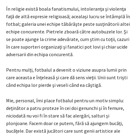
În religie există boala fanatismului, intoleranţa şi violenţa
faţă de altă expresie religioasă; acealaşi lucru se întâmplă în
fotbal; galeria unei echipe tăbărăşte peste susţinătorii altei
echipe concurente. Pietrele zboară către autobuzele lor. Şi
se poate ajunge la crime adevărate, cum ştim cu toţii, cazuri
în care suporteri organizaţi şi fanatici pot lovi şi chiar ucide
adversarii din echipa concurentă.
Pentru mulţi, fotbalul a devenit o viziune asupra lumii prin
care aceasta e înţeleasă şi care dă sens vieţii. Unii sunt trişti
când echipa lor pierde şi veseli când ea câştigă.
Mie, personal, îmi place fotbalul pentru un motiv simplu:
deţinător a patru proteze în cei doi genunchi şi în femure,
niciodată nu voi fi în stare să fac alergări, salturi şi
plonjoane. Facem doar ce putem, fără să ajungem bucăţi,
bucăţele. Dar există jucători care sunt genii artistice ale