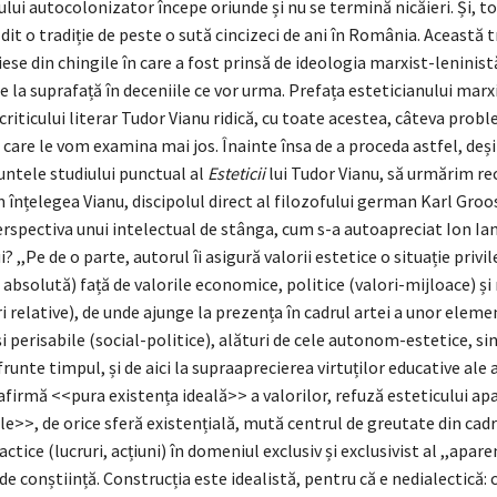
ui autocolonizator începe oriunde și nu se termină nicăieri. Și, tot
ădit o tradiție de peste o sută cincizeci de ani în România. Această t
 iese din chingile în care a fost prinsă de ideologia marxist-leninist
e la suprafață în deceniile ce vor urma. Prefața esteticianului marx
criticului literar Tudor Vianu ridică, cu toate acestea, câteva prob
 care le vom examina mai jos. Înainte însa de a proceda astfel, deș
untele studiului punctual al
Esteticii
lui Tudor Vianu, să urmărim re
m înțelegea Vianu, discipolul direct al filozofului german Karl Gro
perspectiva unui intelectual de stânga, cum s-a autoapreciat Ion Ia
lui? ,,Pe de o parte, autorul îi asigură valorii estetice o situație privi
absolută) față de valorile economice, politice (valori-mijloace) ș
i relative), de unde ajunge la prezența în cadrul artei a unor eleme
perisabile (social-politice), alături de cele autonom-estetice, si
frunte timpul, și de aici la supraaprecierea virtuților educative ale a
 afirmă <<pura existența ideală>> a valorilor, refuză esteticului a
le>>, de orice sferă existențială, mută centrul de greutate din cadr
ctice (lucruri, acțiuni) în domeniul exclusiv și exclusivist al ,,aparen
 conștiință. Construcția este idealistă, pentru că e nedialectică: 