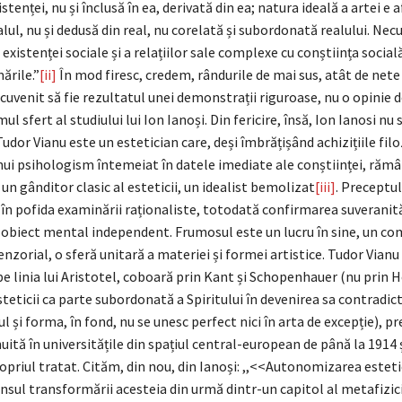
tenței, nu și înclusă în ea, derivată din ea; natura ideală a artei e 
alul, nu și dedusă din real, nu corelată și subordonată realului. Ne
existenței sociale și a relațiilor sale complexe cu conștiința socială
ările.”
[ii]
În mod firesc, credem, rândurile de mai sus, atât de nete
i cuvenit să fie rezultatul unei demonstrații riguroase, nu o opinie 
ul sfert al studiului lui Ion Ianoși. Din fericire, însă, Ion Ianosi nu 
Tudor Vianu este un estetician care, deși îmbrățișând achizițiile filo
 unui psihologism întemeiat în datele imediate ale conștiinței, rămâ
n gânditor clasic al esteticii, un idealist bemolizat
[iii]
. Preceptu
 în pofida examinării raționaliste, totodată confirmarea suveranită
 obiect mental independent. Frumosul este un lucru în sine, un c
nzorial, o sferă unitară a materiei și formei artistice. Tudor Vianu 
 pe linia lui Aristotel, coboară prin Kant și Schopenhauer (nu prin H
esteticii ca parte subordonată a Spiritului în devenirea sa contradict
ul și forma, în fond, nu se unesc perfect nici în arta de excepție), pr
uită în universitățile din spațiul central-european de până la 1914 și
priul tratat. Cităm, din nou, din Ianoși: ,,<<Autonomizarea estetic
ensul transformării acesteia din urmă dintr-un capitol al metafizicii