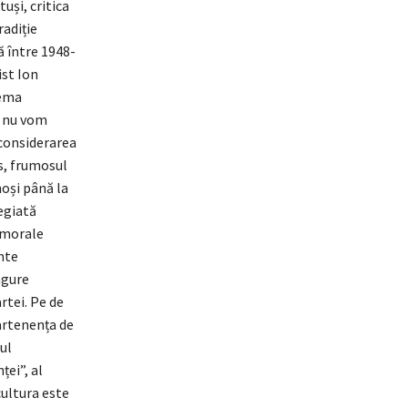
uși, critica
radiție
ă între 1948-
ist Ion
lema
i nu vom
considerarea
os, frumosul
noși până la
legiată
i morale
nte
ngure
rtei. Pe de
partenența de
ul
ței”, al
cultura este