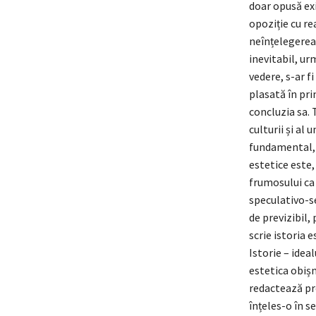
doar opusă exis
opoziție cu re
neînțelegerea 
inevitabil, urm
vedere, s-ar f
plasată în prim
concluzia sa. 
culturii și al
fundamental, u
estetice este,
frumosului ca
speculativo-se
de previzibil,
scrie istoria 
Istorie – ideal
estetica obișn
redactează pro
înțeles-o în s