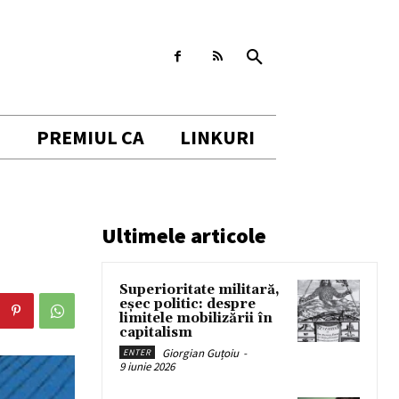
I
PREMIUL CA
LINKURI
Ultimele articole
Superioritate militară,
eșec politic: despre
limitele mobilizării în
capitalism
Giorgian Guțoiu
-
ENTER
9 iunie 2026