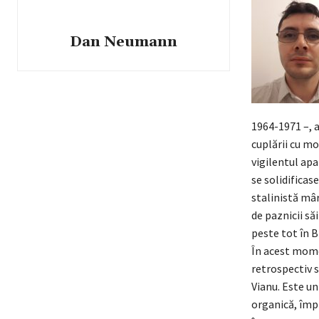
Dan Neumann
1964-1971 –, a
cuplării cu mo
vigilentul apa
se solidificas
stalinistă mâr
de paznicii să
peste tot în B
În acest mome
retrospectiv s
Vianu. Este un
organică, împr