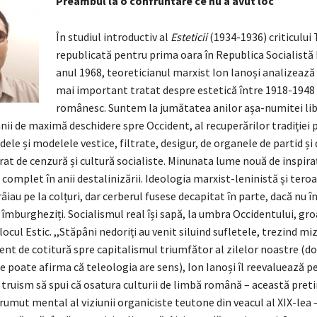
Preambul la o confruntare ce nu a avut loc
În studiul introductiv al
Esteticii
(1934-1936) criticului 
republicată pentru prima oara în Republica Socialistă
anul 1968, teoreticianul marxist Ion Ianoși analizează
mai important tratat despre estetică între 1918-1948 
românesc. Suntem la jumătatea anilor așa-numitei libe
nii de maximă deschidere spre Occident, al recuperărilor tradiției p
dele și modelele vestice, filtrate, desigur, de organele de partid și 
rat de cenzură și cultură socialiste. Minunata lume nouă de inspiraț
e complet în anii destalinizării. Ideologia marxist-leninistă și tero
âiau pe la colțuri, dar cerberul fusese decapitat în parte, dacă nu î
i îmburgheziți. Socialismul real își sapă, la umbra Occidentului, gro
locul Estic. ,,Stăpâni nedoriți au venit siluind sufletele, trezind mi
nt de cotitură spre capitalismul triumfător al zilelor noastre (do
e poate afirma că teleologia are sens), Ion Ianoși îl reevaluează p
 truism să spui că osatura culturii de limbă română – această preti
umut mental al viziunii organiciste teutone din veacul al XIX-lea – 