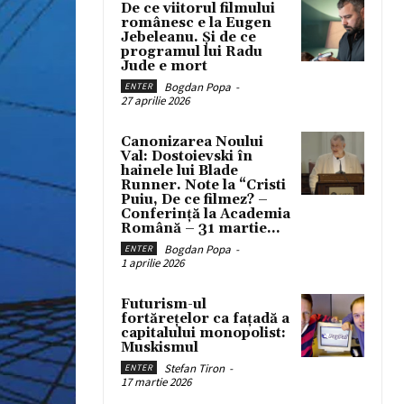
De ce viitorul filmului
românesc e la Eugen
Jebeleanu. Și de ce
programul lui Radu
Jude e mort
Bogdan Popa
-
ENTER
27 aprilie 2026
Canonizarea Noului
Val: Dostoievski în
hainele lui Blade
Runner. Note la “Cristi
Puiu, De ce filmez? –
Conferință la Academia
Română – 31 martie...
Bogdan Popa
-
ENTER
1 aprilie 2026
Futurism-ul
fortărețelor ca fațadă a
capitalului monopolist:
Muskismul
Stefan Tiron
-
ENTER
17 martie 2026