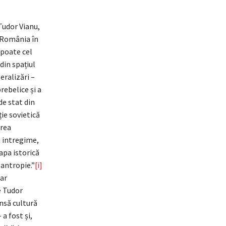
Tudor Vianu,
 România în
 poate cel
din spațiul
ralizări –
rebelice și a
de stat din
ie sovietică
area
n intregime,
apa istorică
zantropie.”
[i]
ar
e Tudor
nsă cultură
a fost și,