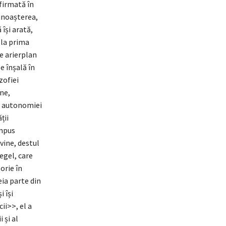
afirmată în
cunoașterea,
 își arată,
 la prima
de arierplan
se înșală în
zofiei
ne,
l autonomiei
ții
ompus
vine, destul
egel, care
orie în
eia parte din
 își
ii>>, el a
 și al