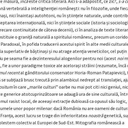
re măsură,
încă
este critica literară. Aici s-a adăpostit, ce zic?,
s-a c
ană vertebrală a intelighenției românești: nu în filozofie, unde fiec
mași, nici înaintași autohtoni, nu în științele naturale, unde contrib
eptarea internațională, nici în științele sociale (istoria și sociolog
ecare continuitate de câteva decenii), ci în analiza de texte literar
onstituie o graniță naturală a spiritului românesc, precum un cori
Paradoxal, în pofida traducerii acestui spirit în alte medii cultural
la superlativ de băștinași și nu atrage atenția veneticilor, cel puțin 
iu pe seama fie a dezinteresului alogenilor pentru noi (acest
noi
mo
 fie a unor paradigme toxice ale acelorași străini (rezumate, încă d
ul recent
al gânditorului conservator Horia-Roman Patapievici), f
se subțiază brusc trecută prin alambicul nedrept al translației, a
ositum
în care ,,marile culturi” oarbe nu mai pot citi nici geniul, nic
e generice atotcuprinzătoare se adaugă ura de sine culturală, într
mul rasist local, de aceeași extracție dubioasă ca opusul său logic
numele unor popor milenar: dacă România nu are oameni de cultură
ranța, acest lucru se trage din inferioritatea
noastră
genetică, su
 blestem colectiv al Europei de Sud-Est. Mitografia românească a