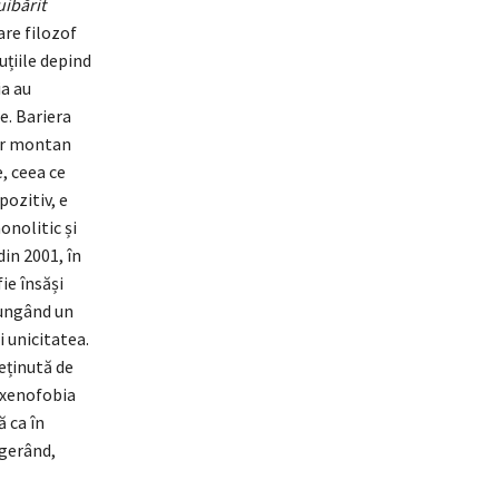
uibărit
are filozof
uțiile depind
ia au
e. Bariera
dor montan
e, ceea ce
pozitiv, e
nolitic și
in 2001, în
ie însăși
jungând un
i unicitatea.
eținută de
, xenofobia
 ca în
gerând,