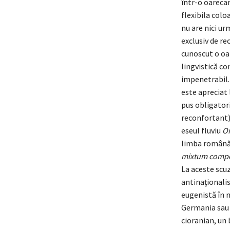
într-o oareca
flexibila colo
nu are nici ur
exclusiv de rec
cunoscut o oar
lingvistică c
impenetrabil. 
este apreciat 
pus obligator
reconfortant),
eseul fluviu
Om
limba română 
mixtum comp
La aceste scuz
antinaționalis
eugenistă în 
Germania sau F
cioranian, un