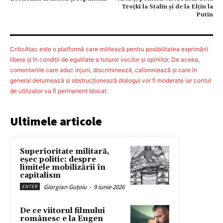
Troțki la Stalin și de la Elțin la
Putin
CriticAtac este o platformă care militează pentru posibilitatea exprimării
libere şi în condiţii de egalitate a tuturor vocilor şi opiniilor. De aceea,
comentariile care aduc injurii, discriminează, calomniează şi care în
general deturnează şi obstrucţionează dialogul vor fi moderate iar contul
de utilizator va fi permanent blocat.
Ultimele articole
Superioritate militară,
eșec politic: despre
limitele mobilizării în
capitalism
Giorgian Guțoiu
-
9 iunie 2026
ENTER
De ce viitorul filmului
românesc e la Eugen