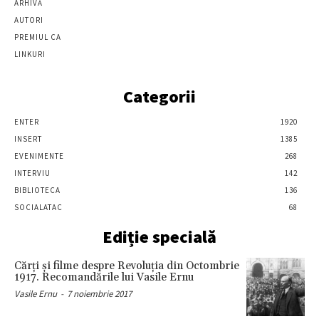
ARHIVĂ
AUTORI
PREMIUL CA
LINKURI
Categorii
ENTER
1920
INSERT
1385
EVENIMENTE
268
INTERVIU
142
BIBLIOTECA
136
SOCIALATAC
68
Ediție specială
Cărţi şi filme despre Revoluţia din Octombrie
1917. Recomandările lui Vasile Ernu
Vasile Ernu
-
7 noiembrie 2017