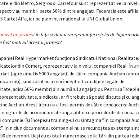
catele din Metro, Selgros si Carrefour sunt reprezentative la nivel
spectiv au membri peste 50% dintre angajati. Federatia este afilia
S Cartel Alfa, iar pe plan internațional la UNI GlobalUnion.
anizat un protest
în faţa sediului rereţentanţei reţelei de hipermark
 fost motivul acestui protest?
mpaniei Real Hypermarket funcționa Sindicatul National Realitatea,
icatelor din Comerț, reprezentativ la nivelul companiei Real. În ur
ket (aproximativ 5000 angajați) de către compania Auchan (apro
dicalizați), sindicatul nu a mai îndeplinit condițiile legale de
itate, adica 50% membri din numărul angajaților. Pentru a îndeplin
eprezentativitate, sindicatul ar fi trebuit să poată discuta și cu ang
ine Auchan. Acest lucru nu a fost permis de către conducerea Auch
aining-urile de acomodare ale angajaților cu procedurile din noua 
i companiei își începeau training-ul cu sintagma ”În compania Au
t”. În niciun document al companiei nu se recunoștea existența sindi
00 de membri. Deși au existat numeroase solicitări din partea feder