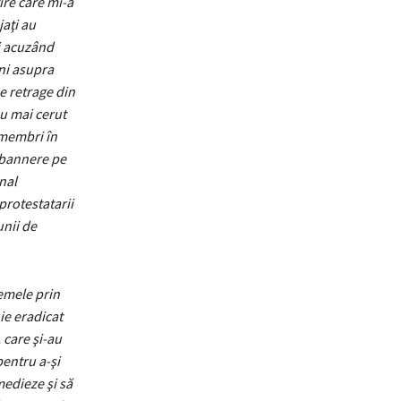
ire care mi-a
jaţi au
i acuzând
ni asupra
e retrage din
au mai cerut
 membri în
i bannere pe
nal
protestatarii
unii de
lemele prin
ie eradicat
 care şi-au
pentru a-şi
medieze şi să