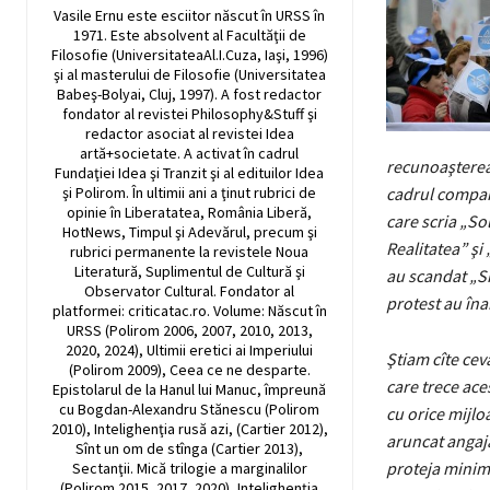
Vasile Ernu este esciitor născut în URSS în
1971. Este absolvent al Facultăţii de
Filosofie (UniversitateaAl.I.Cuza, Iaşi, 1996)
şi al masterului de Filosofie (Universitatea
Babeş-Bolyai, Cluj, 1997). A fost redactor
fondator al revistei Philosophy&Stuff şi
redactor asociat al revistei Idea
artă+societate. A activat în cadrul
recunoaşterea 
Fundaţiei Idea şi Tranzit şi al edituilor Idea
şi Polirom. În ultimii ani a ţinut rubrici de
cadrul compani
opinie în Liberatatea, România Liberă,
care scria „So
HotNews, Timpul şi Adevărul, precum şi
Realitatea” şi
rubrici permanente la revistele Noua
Literatură, Suplimentul de Cultură şi
au scandat „Sin
Observator Cultural. Fondator al
protest au îna
platformei: criticatac.ro. Volume: Născut în
URSS (Polirom 2006, 2007, 2010, 2013,
2020, 2024), Ultimii eretici ai Imperiului
Ştiam cîte cev
(Polirom 2009), Ceea ce ne desparte.
care trece ace
Epistolarul de la Hanul lui Manuc, împreună
cu Bogdan-Alexandru Stănescu (Polirom
cu orice mijlo
2010), Intelighenţia rusă azi, (Cartier 2012),
aruncat angaja
Sînt un om de stînga (Cartier 2013),
proteja minime
Sectanţii. Mică trilogie a marginalilor
(Polirom 2015, 2017, 2020), Intelighenţia