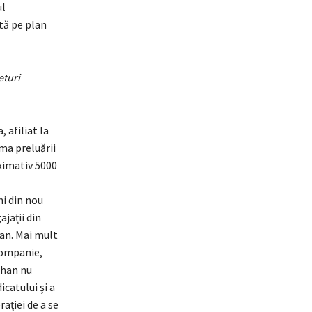
ul
tă pe plan
eturi
 afiliat la
ma preluării
ximativ 5000
i din nou
ajații din
an. Mai mult
companie,
chan nu
catului și a
ației de a se