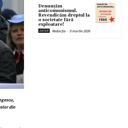
Denunțăm
anticomunismul.
Revendicăm dreptul la
o societate fără
exploatare!
Redacția
-
9 martie 2026
ENTER
Gogescu,
elor din