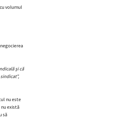
 cu volumul
n negocierea
dicală şi că
sindicat”,
tul nu este
 nu există
u să