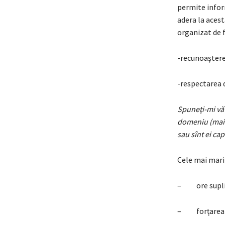
permite inform
adera la acest
organizat de 
-recunoaşterea
-respectarea d
Spuneţi-mi vă 
domeniu (mai d
sau sînt ei ca
Cele mai mari
– ore suplim
– forțarea d