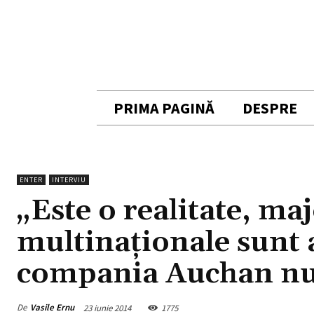
PRIMA PAGINĂ
DESPRE
ENTER
INTERVIU
„Este o realitate, ma
multinaţionale sunt 
compania Auchan nu 
De
Vasile Ernu
23 iunie 2014
1775