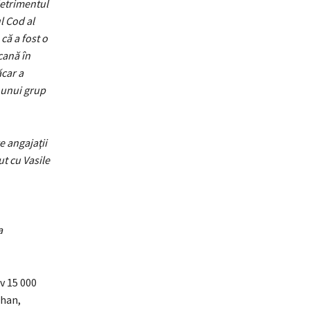
detrimentul
l Cod al
că a fost o
cană în
ăcar a
 unui grup
e angajaţii
t cu Vasile
a
v 15 000
chan,