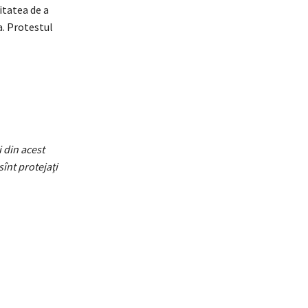
itatea de a
a. Protestul
 din acest
înt protejaţi