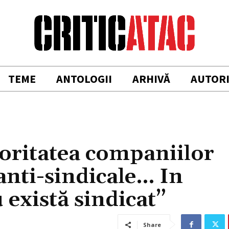
TEME
ANTOLOGII
ARHIVĂ
AUTOR
joritatea companiilor
anti-sindicale… In
există sindicat”
Share