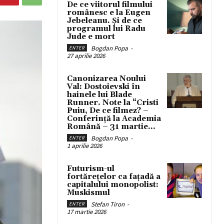
De ce viitorul filmului
românesc e la Eugen
Jebeleanu. Și de ce
programul lui Radu
Jude e mort
Bogdan Popa
-
ENTER
27 aprilie 2026
Canonizarea Noului
Val: Dostoievski în
hainele lui Blade
Runner. Note la “Cristi
Puiu, De ce filmez? –
Conferință la Academia
Română – 31 martie...
Bogdan Popa
-
ENTER
1 aprilie 2026
Futurism-ul
fortărețelor ca fațadă a
capitalului monopolist:
Muskismul
Stefan Tiron
-
ENTER
17 martie 2026