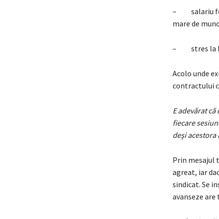
– salariu foa
mare de mun
– stres la l
Acolo unde exi
contractului c
E adevărat că 
fiecare sesiun
deşi acestora 
Prin mesajul t
agreat, iar da
sindicat. Se i
avanseze are t