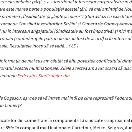
eresele ambelor părţi, s-a subordonat intereselor corporatistre în 
are este marea parte a populaţiei acestei ţări. Vă mai amintiţi de Nou
promitea „flexibilitate”şi „lapte şi miere”? Ştim astăzi cu exactitate 
 comanda Consiliul Investitorilor Străini şi Camera de Comerţ Ameri
i nu în interesul angajatului (Sindicatele au fost împotrivă) şi nici m
român (confederaţiile patronale nu au fost de acord) ci în interesul
ale. Rezultatele încep să se vadă…(V.E.)
informaţia de mai sus am căutat să aflu povestea conflicutului dintr
onatul acestei multinaţionale. Zilele acestea am avut ocazia să discu
edintele
Federatiei Sindicatelor din
 Gogescu, aş vrea să vă întreb mai întîi pe cine reprezintă Federati
din Comerţ?
dicatelor din Comert are în componență 13 sindicate cu aproximati
re 85% în companii multinaționale(Carrefour, Metro, Selgros, Au