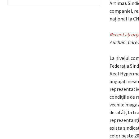
Artima). Sindi
companiei, re
național la CN
Recent aţi org
Auchan. Care a
La nivelul co
Federația Sind
Real Hypermar
angajați nesin
reprezentativ
condițiile de r
vechile magaz
de-atât, la tr
reprezentanți
exista sindica
celor peste 20