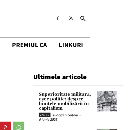
I
PREMIUL CA
LINKURI
Ultimele articole
Superioritate militară,
eșec politic: despre
limitele mobilizării în
capitalism
Giorgian Guțoiu
-
ENTER
9 iunie 2026