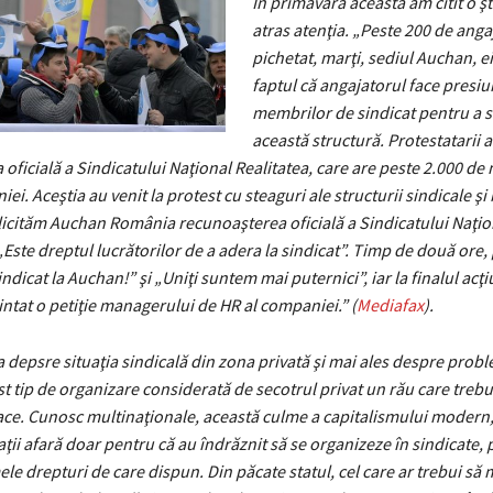
În primăvara aceasta am citit o şt
atras atenţia. „Peste 200 de anga
pichetat, marţi, sediul Auchan, e
faptul că angajatorul face presiu
membrilor de sindicat pentru a s
această structură. Protestatarii 
oficială a Sindicatului Naţional Realitatea, care are peste 2.000 de
ei. Aceştia au venit la protest cu steaguri ale structurii sindicale ş
licităm Auchan România recunoaşterea oficială a Sindicatului Naţio
 „Este dreptul lucrătorilor de a adera la sindicat”. Timp de două ore, 
dicat la Auchan!” şi „Uniţi suntem mai puternici”, iar la finalul acţi
intat o petiţie managerului de HR al companiei.” (
Mediafax
).
a depsre situaţia sindicală din zona privată şi mai ales despre prob
st tip de organizare considerată de secotrul privat un rău care trebu
ace. Cunosc multinaţionale, această culme a capitalismului modern,
ţii afară doar pentru că au îndrăznit să se organizeze în sindicate, 
le drepturi de care dispun. Din păcate statul, cel care ar trebui să 