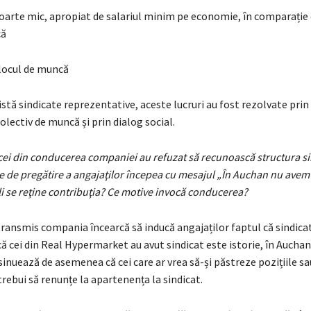
rte mic, apropiat de salariul minim pe economie, în comparație
că
ocul de muncă
stă sindicate reprezentative, aceste lucruri au fost rezolvate pri
olectiv de muncă și prin dialog social.
cei din conducerea companiei au refuzat să recunoască structura sin
e de pregătire a angajaţilor începea cu mesajul „În Auchan nu avem 
li se reţine contribuţia? Ce motive invocă conducerea?
ransmis compania încearcă să inducă angajaților faptul că sindica
că cei din Real Hypermarket au avut sindicat este istorie, în Auchan
nsinuează de asemenea că cei care ar vrea să-și păstreze pozițiile sa
rebui să renunțe la apartenența la sindicat.