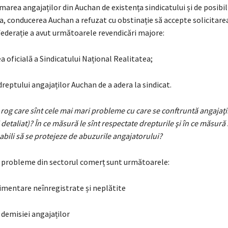
area angajaților din Auchan de existența sindicatului și de posibil
a, conducerea Auchan a refuzat cu obstinație să accepte solicitare
federație a avut următoarele revendicări majore:
 oficialã a Sindicatului Național Realitatea;
reptului angajaților Auchan de a adera la sindicat.
rog care sînt cele mai mari probleme cu care se conftruntă angajaţii
etaliat)? În ce măsură le sînt respectate drepturile şi în ce măsură s
pabili să se protejeze de abuzurile angajatorului?
 probleme din sectorul comerț sunt următoarele:
entare neînregistrate și neplătite
emisiei angajaților