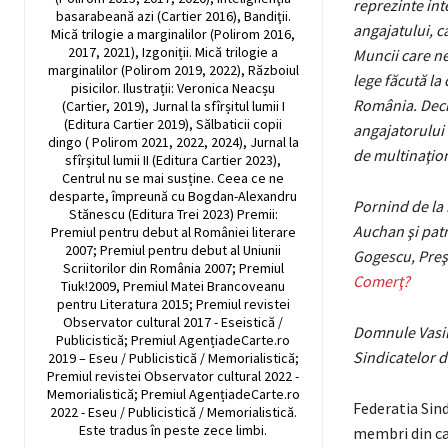
reprezinte int
basarabeană azi (Cartier 2016), Bandiţii.
angajatului, c
Mică trilogie a marginalilor (Polirom 2016,
2017, 2021), Izgoniții. Mică trilogie a
Muncii care ne 
marginalilor (Polirom 2019, 2022), Războiul
lege făcută la
pisicilor. Ilustrații: Veronica Neacșu
România
. Dec
(Cartier, 2019), Jurnal la sfîrșitul lumii I
(Editura Cartier 2019), Sălbaticii copii
angajatorului 
dingo ( Polirom 2021, 2022, 2024), Jurnal la
de multinaţion
sfîrșitul lumii II (Editura Cartier 2023),
Centrul nu se mai susține. Ceea ce ne
desparte, împreună cu Bogdan-Alexandru
Pornind de la 
Stănescu (Editura Trei 2023) Premii:
Auchan şi patr
Premiul pentru debut al României literare
2007; Premiul pentru debut al Uniunii
Gogescu, Preş
Scriitorilor din România 2007; Premiul
Comerţ?
Tiuk!2009, Premiul Matei Brancoveanu
pentru Literatura 2015; Premiul revistei
Observator cultural 2017 - Eseistică /
Domnule Vasile
Publicistică; Premiul AgențiadeCarte.ro
Sindicatelor 
2019 – Eseu / Publicistică / Memorialistică;
Premiul revistei Observator cultural 2022 -
Memorialistică; Premiul AgențiadeCarte.ro
Federatia Sin
2022 - Eseu / Publicistică / Memorialistică.
Este tradus în peste zece limbi.
membri din ca