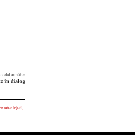
ticolul următor
tz în dialog
e aduc injurii,