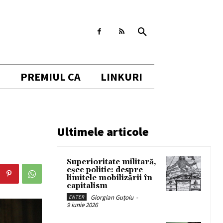
I
PREMIUL CA
LINKURI
Ultimele articole
Superioritate militară,
eșec politic: despre
limitele mobilizării în
capitalism
Giorgian Guțoiu
-
ENTER
9 iunie 2026