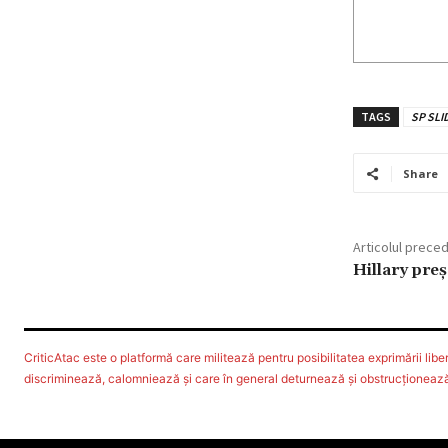
TAGS
SP SLI
Share
Articolul prece
Hillary pre
CriticAtac este o platformă care militează pentru posibilitatea exprimării libere
discriminează, calomniează şi care în general deturnează şi obstrucţionează d