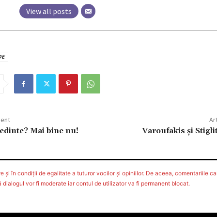
View all posts
DE
dent
Ar
ședinte? Mai bine nu!
Varoufakis și Stigli
 şi în condiţii de egalitate a tuturor vocilor şi opiniilor. De aceea, comentariile car
ialogul vor fi moderate iar contul de utilizator va fi permanent blocat.