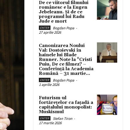
De ce viitorul filmului
românesc e la Eugen
Jebeleanu. Și de ce
programul lui Radu
Jude e mort
Bogdan Popa
-
ENTER
27 aprilie 2026
Canonizarea Noului
Val: Dostoievski în
hainele lui Blade
Runner. Note la “Cristi
Puiu, De ce filmez? –
Conferință la Academia
Română – 31 martie...
Bogdan Popa
-
ENTER
1 aprilie 2026
Futurism-ul
fortărețelor ca fațadă a
capitalului monopolist:
Muskismul
Stefan Tiron
-
ENTER
17 martie 2026