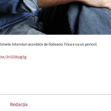
timele interviuri acordate de Galeano: frica e ca un pericol.
.be/3rU1XbjigSg
Redacția