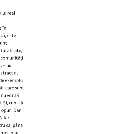
lui real
e în
ică, este
sunt
tatalitate,
i comunități
. – nu
bstract al
, de exemplu
ii, care sunt
 nu vor să
i. Și, cum să
 opun. Dar
. Iar
tru că, până
eros, mai