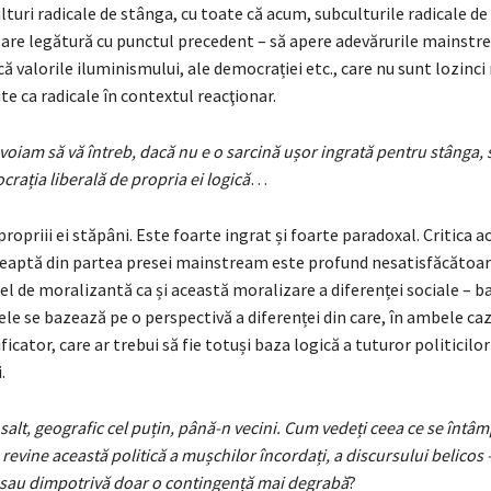
lturi radicale de stânga, cu toate că acum, subculturile radicale d
ta are legătură cu punctul precedent – să apere adevărurile mainstr
că valorile iluminismului, ale democrației etc., care nu sunt lozinci 
ite ca radicale în contextul reacţionar.
voiam să vă întreb, dacă nu e o sarcină ușor ingrată pentru stânga, s
rația liberală de propria ei logică
…
ropriii ei stăpâni. Este foarte ingrat și foarte paradoxal. Critica a
eaptă din partea presei mainstream este profund nesatisfăcătoar
fel de moralizantă ca și această moralizare a diferenței sociale – b
 se bazează pe o perspectivă a diferenței din care, în ambele cazu
icator, care ar trebui să fie totuși baza logică a tuturor politicilor
.
salt, geografic cel puțin, până-n vecini. Cum vedeți ceea ce se întâm
 revine această politică a mușchilor încordați, a discursului belicos 
i, sau dimpotrivă doar o contingență mai degrabă
?