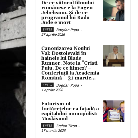
De ce viitorul filmului
românesc e la Eugen
Jebeleanu. Și de ce
programul lui Radu
Jude e mort
Bogdan Popa
-
ENTER
27 aprilie 2026
Canonizarea Noului
Val: Dostoievski în
hainele lui Blade
Runner. Note la “Cristi
Puiu, De ce filmez? –
Conferință la Academia
Română – 31 martie...
Bogdan Popa
-
ENTER
1 aprilie 2026
Futurism-ul
fortărețelor ca fațadă a
capitalului monopolist:
Muskismul
Stefan Tiron
-
ENTER
17 martie 2026