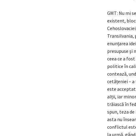
GMT: Nu mi se 
existent, bloc
Cehoslovaciei,
Transilvania, 
enunțarea ideii
presupuse şi n
ceea ce a fos
politice în ca
contează, unde
cetățeniei – a
este acceptat 
alții, iar min
trăiască în fed
spun, teza de
asta nu înseam
conflictul est
la urmă, gândi