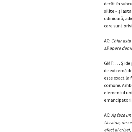
decât în subcu
silite – și as
odinioară, adi
care sunt priv
AC:
Chiar asta 
să apere democ
GMT: … Și de p
de extremă dr
este exact la 
comune. Ambele
elementul unif
emancipatorii
AC:
Aș face un 
Ucraina, de ce
efect al crize