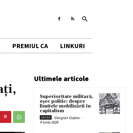
I
PREMIUL CA
LINKURI
Ultimele articole
ți,
Superioritate militară,
eșec politic: despre
limitele mobilizării în
capitalism
Giorgian Guțoiu
-
ENTER
9 iunie 2026