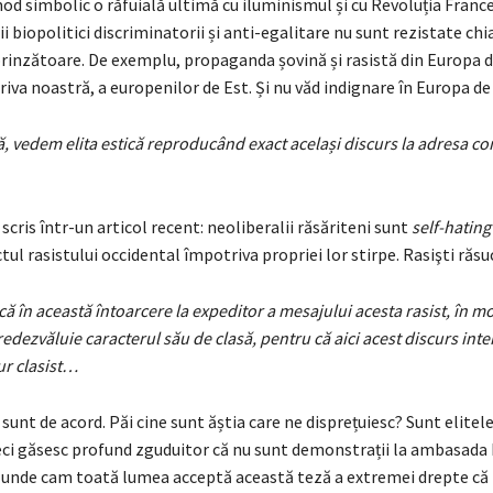
mod simbolic o răfuială ultimă cu iluminismul și cu Revoluția Franc
i biopolitici discriminatorii și anti-egalitare nu sunt rezistate chi
prinzătoare. De exemplu, propaganda șovină și rasistă din Europa d
riva noastră, a europenilor de Est. Și nu văd indignare în Europa de
, vedem elita estică reproducând exact același discurs la adresa co
ris într-un articol recent: neoliberalii răsăriteni sunt
self-hating
tul rasistului occidental împotriva propriei lor stirpe. Rasişti răsuc
că în această întoarcere la expeditor a mesajului acesta rasist, în 
redezvăluie caracterul său de clasă, pentru că aici acest discurs inte
ur clasist…
sunt de acord. Păi cine sunt ăștia care ne disprețuiesc? Sunt elitele
eci găsesc profund zguduitor că nu sunt demonstrații la ambasada F
i, unde cam toată lumea acceptă această teză a extremei drepte că 