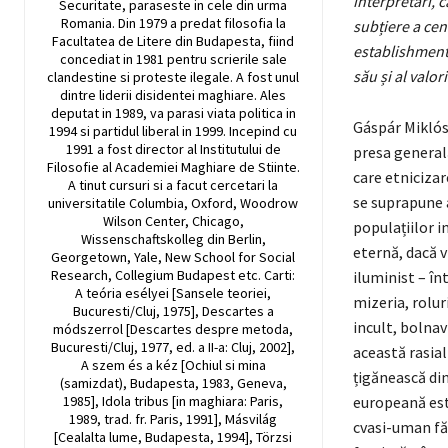
interpretări, 
Securitate, paraseste in cele din urma
Romania. Din 1979 a predat filosofia la
subțiere a cen
Facultatea de Litere din Budapesta, fiind
establishment
concediat in 1981 pentru scrierile sale
său și al valor
clandestine si proteste ilegale. A fost unul
dintre liderii disidentei maghiare. Ales
deputat in 1989, va parasi viata politica in
Gáspár Miklós 
1994 si partidul liberal in 1999. Incepind cu
1991 a fost director al Institutului de
presa generală
Filosofie al Academiei Maghiare de Stiinte.
care etnicizare
A tinut cursuri si a facut cercetari la
se suprapune a
universitatile Columbia, Oxford, Woodrow
Wilson Center, Chicago,
populațiilor i
Wissenschaftskolleg din Berlin,
eternă, dacă v
Georgetown, Yale, New School for Social
Research, Collegium Budapest etc. Carti:
iluminist – în
A teória esélyei [Sansele teoriei,
mizeria, roluri
Bucuresti/Cluj, 1975], Descartes a
incult, bolnav 
módszerrol [Descartes despre metoda,
Bucuresti/Cluj, 1977, ed. a II-a: Cluj, 2002],
această rasial
A szem és a kéz [Ochiul si mina
țigănească din
(samizdat), Budapesta, 1983, Geneva,
1985], Idola tribus [in maghiara: Paris,
europeană est
1989, trad. fr. Paris, 1991], Másvilág
cvasi-uman făr
[Cealalta lume, Budapesta, 1994], Törzsi