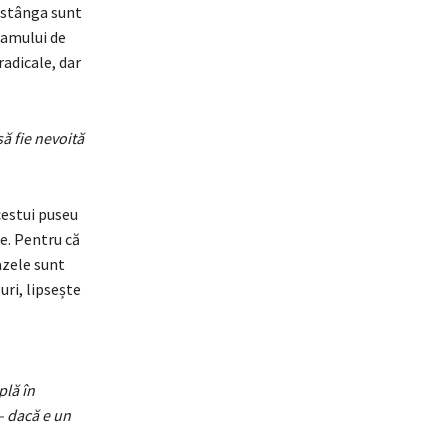
e stânga sunt
eamului de
radicale, dar
ă fie nevoită
cestui puseu
e. Pentru că
azele sunt
ri, lipsește
plă în
– dacă e un