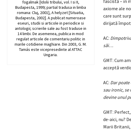
fascistă – în 
fogalmak [Idolii tribului, vol. I si II,
Budapesta, 1999; partial tradusa in limba
axiome ale noi
romana: Cluj, 2001], A helyzet [Situatia,
care sunt sur
Budapesta, 2002]. A publicat numeroase
dirijată împot
eseuri, studii si articole in periodice si
antologii; scrierile sale au fost traduse in
14 limbi. De asemenea, publica in mod
AC:
Dimpotrivă
regulat articole de comentariu politic in
marile cotidiene maghiare. Din 2003, G. M.
săi…
Tamás este vicepresedinte al ATTAC
Ungaria.
GMT: Cum am sc
acceptă verdic
AC:
Dar poate 
sau ironic, se 
devine unul p
GMT: Perfect, 
de-aici, nu? D
Marii Britani