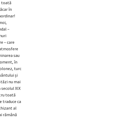
n toată
ăcar în
aordinar!
noi,
ndal –
muri
e – care
i atmosfere
iminarea sau
 moment, în
olonez, turc
vântului și
stăzi nu mai
n secolul XIX
tru toată
e traduce ca
chizant al
mai rămână