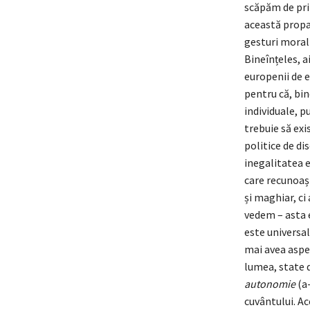
scăpăm de pri
această propag
gesturi morali
Bineînțeles, a
europenii de 
pentru că, bin
individuale, 
trebuie să exi
politice de di
inegalitatea e
care recunoaș
și maghiar, ci 
vedem – asta e
este universal
mai avea aspe
lumea, state 
autonomie
(a-
cuvântului. A