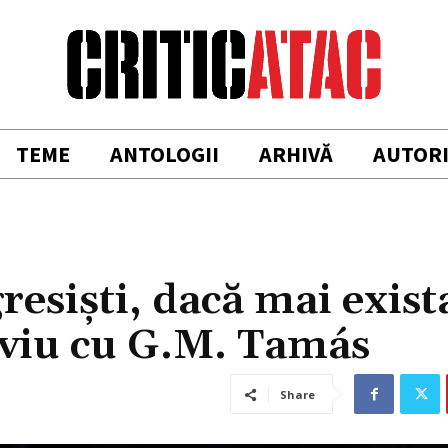
TEME
ANTOLOGII
ARHIVĂ
AUTOR
esiști, dacă mai exista
rviu cu G.M. Tamás
Share