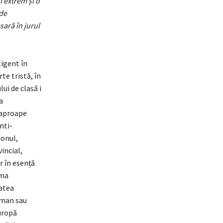
i extrem și o
 de
ară în jurul
ligent în
te tristă, în
lui de clasă i
a
 aproape
nti-
ionul,
vincial,
ar în esență
ema
tatea
uman sau
uropă