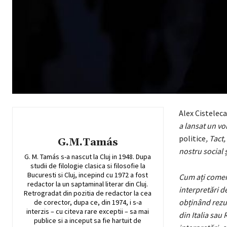
Alex Cistelec
a lansat un v
politice
, Tact
G.M.Tamás
nostru social ș
G. M. Tamás s-a nascut la Cluj in 1948. Dupa
studii de filologie clasica si filosofie la
Bucuresti si Cluj, incepind cu 1972 a fost
Cum ați coment
redactor la un saptaminal literar din Cluj.
interpretări d
Retrogradat din pozitia de redactor la cea
obținând rezul
de corector, dupa ce, din 1974, i s-a
interzis – cu citeva rare exceptii – sa mai
din Italia sau
publice si a inceput sa fie hartuit de