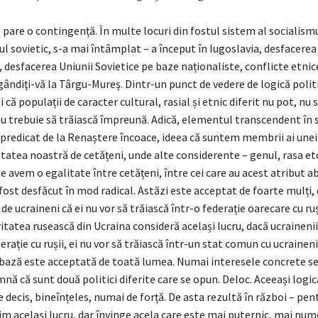
pare o contingență. În multe locuri din fostul sistem al socialismu
ul sovietic, s-a mai întâmplat – a început în Iugoslavia, desfacerea
 desfacerea Uniunii Sovietice pe baze naționaliste, conflicte etnic
gândiţi-vă la Târgu-Mureș. Dintr-un punct de vedere de logică polit
 că populații de caracter cultural, rasial și etnic diferit nu pot, nu 
u trebuie să trăiască împreună. Adică, elementul transcendent în s
t predicat de la Renaștere încoace, ideea că suntem membrii ai une
litatea noastră de cetățeni, unde alte considerente – genul, rasa etc
 avem o egalitate între cetățeni, între cei care au acest atribut a
 fost desfăcut în mod radical. Astăzi este acceptat de foarte mulți
de ucraineni că ei nu vor să trăiască într-o federație oarecare cu ruș
oritatea rusească din Ucraina consideră același lucru, dacă ucrainenii
erație cu rușii, ei nu vor să trăiască într-un stat comun cu ucraineni
 bază este acceptată de toată lumea. Numai interesele concrete se
nă că sunt două politici diferite care se opun. Deloc. Aceeași logică
e decis, bineînțeles, numai de forță. De asta rezultă în război – pen
m același lucru, dar învinge acela care este mai puternic, mai num