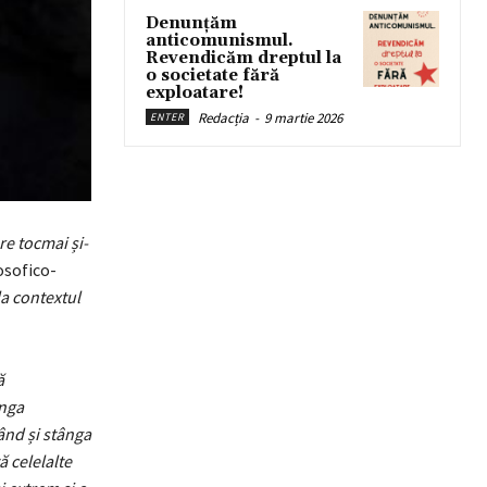
Denunțăm
anticomunismul.
Revendicăm dreptul la
o societate fără
exploatare!
Redacția
-
9 martie 2026
ENTER
re tocmai și-
osofico-
la contextul
ă
ânga
ând și stânga
ă celelalte