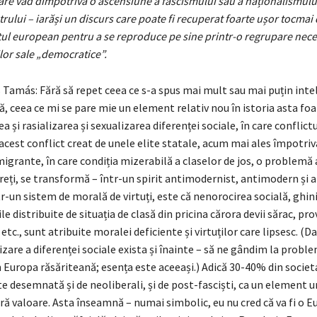
care văd dimpotrivă o ascensiune a fascismului sau a naționalismulu
trului – iarăși un discurs care poate fi recuperat foarte ușor tocmai
ul european pentru a se reproduce pe sine printr-o regrupare neces
ilor sale „democratice”.
Tamás: Fără să repet ceea ce s-a spus mai mult sau mai puțin inte
, ceea ce mi se pare mie un element relativ nou în istoria asta foar
a și rasializarea și sexualizarea diferenței sociale, în care conflictu
cest conflict creat de unele elite statale, acum mai ales împotriv
migrante, în care condiția mizerabilă a claselor de jos, o problemă
reți, se transformă – într-un spirit antimodernist, antimodern și a
tr-un sistem de morală de virtuți, este că nenorocirea socială, ghin
le distribuite de situația de clasă din pricina cărora devii sărac, pro
etc., sunt atribuite moralei deficiente și virtuților care lipsesc. (D
izare a diferenței sociale exista și înainte – să ne gândim la probl
 Europa răsăriteană; esența este aceeași.) Adică 30-40% din socie
e desemnată și de neoliberali, și de post-fasciști, ca un element 
ă valoare. Asta înseamnă – numai simbolic, eu nu cred că va fi o E