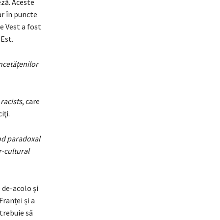
eză. Aceste
ar în puncte
e Vest a fost
 Est.
ncetățenilor
 racists
, care
iţi.
mod paradoxal
r-cultural
 de-acolo și
ranței și a
trebuie să