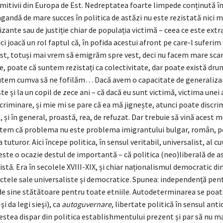
mitivii din Europa de Est. Nedreptatea foarte limpede conținută î
andă de mare succes în politica de astăzi nu este rezistată nici m
zante sau de justiție chiar de populația victimă – ceea ce este extr
ici joacă un rol faptul că, în pofida acestui afront pe care-l suferim 
est, totuși mai vrem să emigrăm spre vest, deci nu facem mare sca
e, poate că suntem rezistați ca colectivitate, dar poate există dru
putem cumva să ne fofilăm… Dacă avem o capacitate de generalizar
ste și la un copil de zece ani – că dacă eu sunt victimă, victima une
scriminare, și mie mi se pare că ea mă jignește, atunci poate discr
, și în general, proastă, rea, de refuzat. Dar trebuie să vină acest
tem că problema nu este problema imigrantului bulgar, român, p
a tuturor. Aici începe politica, în sensul veritabil, universalist, al cu
ste o ocazie destul de importantă – că politica (neo)liberală de a
istă. Era în secolele XVIII-XIX, și chiar naționalismul democratic di
ctele sale universaliste și democratice. Spunea: independență pen
de sine stătătoare pentru toate etniile. Autodeterminarea se poat
şi da legi sieşi), ca
autoguvernare
, libertate politică în sensul anti
cestea dispar din politica establishmentului prezent și par să nu 