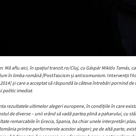
an:
Mă aflu aici, în spațiul tranzit.ro/Cluj, cu Gáspár Miklós Tamás, ca
olum în limba română [
Postfascism și anticomunism. Intervenții fil
, 2014] și care a acceptat să răspundă la câteva întrebări pornind de 
i politic imediat
.
a rezultatele ultimelor alegeri europene, în condițiile în care exist
estul de diverse – unii vrând să vadă partea plină a paharului, cu st
tate remarcabile în Grecia, Spania, ba chiar unele interpretări plas
 România printre performerele acestor alegeri; pe de altă parte, exist