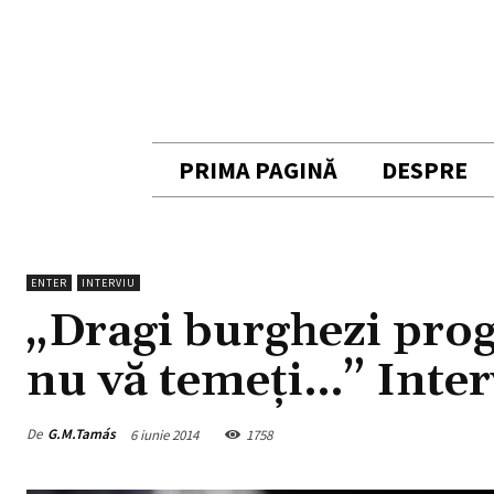
PRIMA PAGINĂ
DESPRE
ENTER
INTERVIU
„Dragi burghezi progr
nu vă temeți…” Inte
De
G.M.Tamás
6 iunie 2014
1758